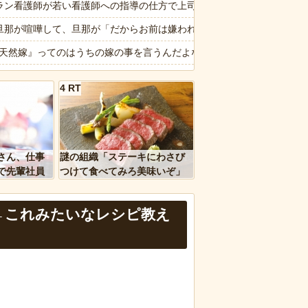
番組が最新SNSの数十年先を行っていたと話題に
ラン看護師が若い看護師への指導の仕方で上司に注意されてるのを聞い
witchに執着して部屋で大暴れ！コップ割ってジュース撒き散らして
旦那が喧嘩して、旦那が「だからお前は嫌われるんだよ！」と言い放っ
ついに決まるｗｗｗｗｗｗｗｗ
2『天然嫁』ってのはうちの嫁の事を言うんだよな。俺母の孫梅攻撃を笑
詐欺丸出しだと話題にwwww
・敗戦処理のセベリーノ、今度は度会へ強烈死球
4 RT
「全部日本の真似だったのか…」 日本の普通のテレビ番組が最新SNS
ｗｗ」 ほか
糞】ある派遣社員X民が3.11のときに事務員から言われた“一言”が酷すぎ
、国防総省職員数千人をウソ発見器にかける方針
、今年こそ阿蘇山ツーリングに行くつもりだったが断念
さん、仕事
謎の組織「ステーキにわさび
扇風機を当てて寝るとヤバいぞ！」 ワイ「大丈夫やろｗｗｗ」扇風機ﾎﾟ
で先輩社員
つけて食べてみろ美味いぞ」
ｗｗｗｗ
ワイ「んなわけないだろｗ」
など盛りだくさん
報】味噌ラーメンで行列、出来ない
←これみたいなレシピ教え
d by livedoor 相互RSS