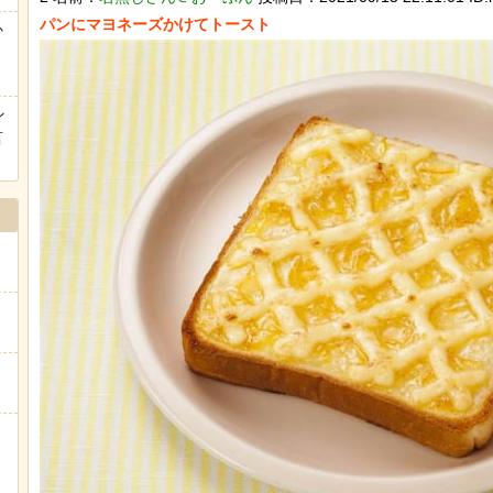
か
海外「全部日本の真似だったのか…」 日本の普通のテレビ番組
ヒーローのサバイバルアクション Siege Survivors
ン
言
Powered by livedoor 相互RSS