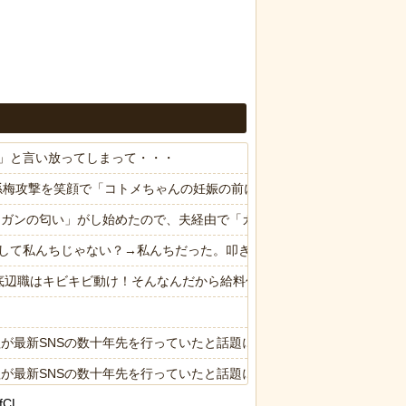
」と言い放ってしまって・・・
の孫梅攻撃を笑顔で「コトメちゃんの妊娠の前に出来ませんよー結婚する
ら「ガンの匂い」がし始めたので、夫経由で「ガンではないか」と伝えた
して私んちじゃない？→私んちだった。叩き起こして「お前誰？なんで
底辺職はキビキビ動け！そんなんだから給料低いんだろうな！」→ する
が最新SNSの数十年先を行っていたと話題に
が最新SNSの数十年先を行っていたと話題に
fCL
に決まるｗｗｗｗｗｗｗｗ