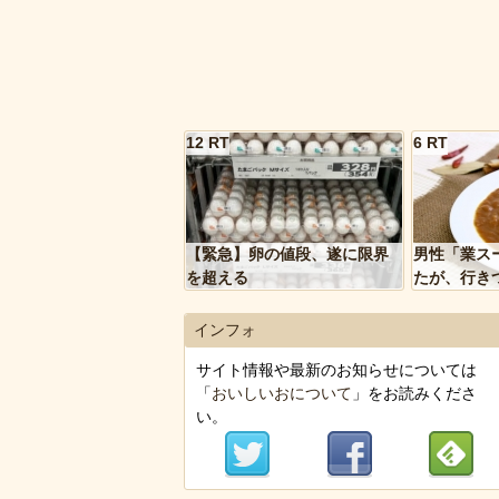
12 RT
6 RT
【緊急】卵の値段、遂に限界
男性「業ス
を超える
たが、行き
トルトカレ
いく…」
インフォ
サイト情報や最新のお知らせについては
「
おいしいおについて
」をお読みくださ
い。