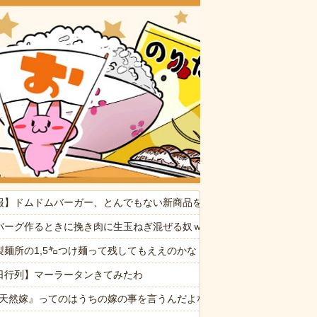
おいしいお
命が尽きても奴らに絶対復讐してやる！！」→祖父が亡くなりその土地
報】ドムドムバーガー、とんでもない新商品を開発ｗｗｗｗｗ
供から「ガンの匂い」がし始めたので、夫経由で「ガンではないか」と伝
バーグ作るときに挽き肉に生玉ねぎ混ぜる奴ｗｗｗｗｗｗ
製麺所の1,5㌔つけ麺って残してもええのかな
体
日行列】マーラータンきてみたわ
2『天然嫁』ってのはうちの嫁の事を言うんだよな。俺母の孫梅攻撃を笑