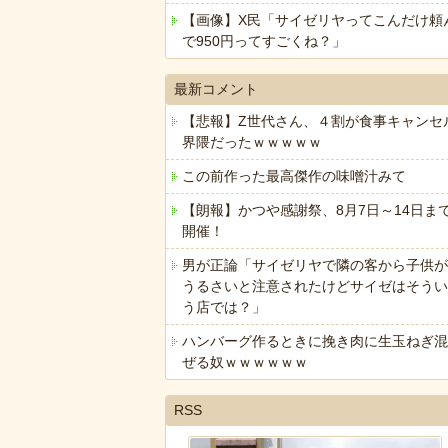
【画像】X民「サイゼリヤってこんだけ頼
で950円ってすごくね？」
最新コメント
【悲報】Z世代さん、４割が食事キャンセ
界隈だったｗｗｗｗｗ
この前作った最高傑作の味噌汁みて
【朗報】かつや感謝祭、8月7日～14日ま
開催！
男が正論「サイゼリヤで隣の客から子供が
うるさいと注意されたけどサイゼはそうい
う店では？」
ハンバーグ作るときに挽き肉に生玉ねぎ混
ぜる奴ｗｗｗｗｗｗ
RSS