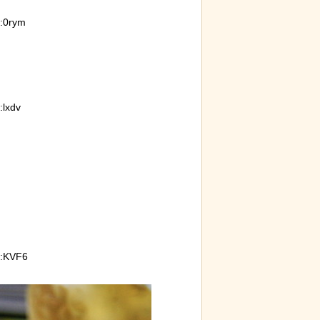
:0rym
lxdv
:KVF6