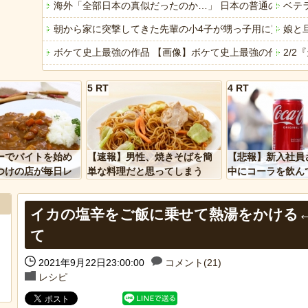
海外「全部日本の真似だったのか…」 日本の普通のテレビ
ベテ
朝から家に突撃してきた先輩の小4子が甥っ子用に買ったS
娘と
ボケて史上最強の作品 【画像】ボケて史上最強の作品、
2/
YouTubeの広告に流れてきた“冷凍庫の霜取りスプレー”が
阪神
5 RT
4 RT
ワイニート、面接で嘘をつき採用される
海外
「アメリカのヤンキーがアジア人にケンカを売った結果ｗ
【胸
「あなたはアメリカを愛していますか」「はい」トランプ
ワイ
ーでバイトを始め
【速報】男性、焼きそばを簡
【悲報】新入社員
ヒーローのサバイバルアクション Siege Survivors
敵「
つけの店が毎日レ
単な料理だと思ってしまう
中にコーラを飲ん
ーを大量に買って
に怒られてしまう
【中国】パトカーの前で好演技www当たり屋やお煽り運転
【悲
イカの塩辛をご飯に乗せて熱湯をかける
て
2021年9月22日23:00:00
コメント(21)
Powered by livedoor 相互RSS
Powere
レシピ