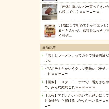
【画像】豚のレバー買ってきた
ら焼いていくｗｗｗｗｗｗ...
31歳にして初めてシャウエッセ
食べたんやが、感想をはっきり
う🥺🥖...
最新記事
「煮干しラーメン」ってガチで賛否両論だ
よな
ピザポテトとかいうクッソ美味いポテチ←
これｗｗｗｗｗ
【画像】ミスタードーナツで一番好きなや
つ、みんな結局これｗｗｗｗｗｗ
【悲報】アジとかいう焼いても刺身にして
も微妙だから揚げるしかなかった魚ｗｗｗ
ｗｗ