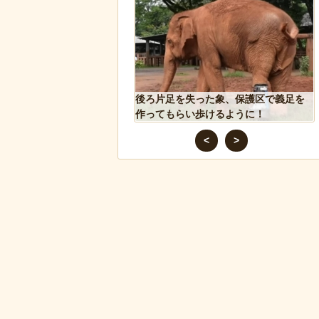
果」という集団的な事実
後ろ片足を失った象、保護区で義足を
込み、ガチで怖過ぎるｗ
作ってもらい歩けるように！
ｗｗｗｗｗ
<
>