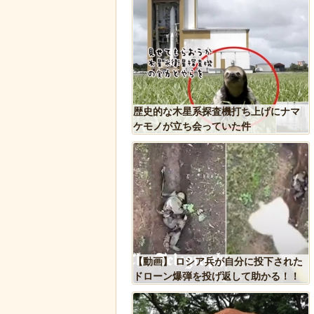
しい生態が明らかに。行
歴史的な木星系探査機打ち上げにナマ
縄張り意識を持たないこ
ケモノが立ち会っていた件
人、だんじりにぶっ潰さ
【動画】 ロシア兵が自分に投下された
ドローン爆弾を投げ返して助かる！！