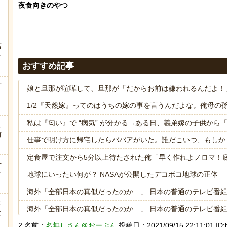
夜食向きのやつ

店
ｗ
おすすめ記事
方
娘と旦那が喧嘩して、旦那が「だからお前は嫌われるんだよ！
1/2『天然嫁』ってのはうちの嫁の事を言うんだよな。俺母
私は『匂い』で “病気” が分かる→ある日、義弟嫁の子供か
え
前
仕事で明け方に帰宅したらババアがいた。誰だこいつ、もしか
定食屋で注文から5分以上待たされた俺「早く作れよノロマ！
弁
ｗ
地球にいったい何が？ NASAが公開したデコボコ地球の正体
海外「全部日本の真似だったのか…」 日本の普通のテレビ番組
ェ
海外「全部日本の真似だったのか…」 日本の普通のテレビ番組
な
2 名前：
名無しさん＠おーぷん
投稿日：2021/09/15 22:11:01 ID:l
ボケて史上最強の作品 【画像】ボケて史上最強の作品、つい