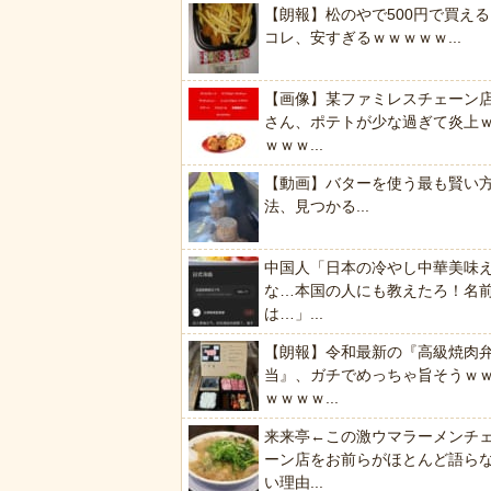
【朗報】松のやで500円で買える
コレ、安すぎるｗｗｗｗｗ...
【画像】某ファミレスチェーン
さん、ポテトが少な過ぎて炎上
ｗｗｗ...
【動画】バターを使う最も賢い
法、見つかる...
中国人「日本の冷やし中華美味
な…本国の人にも教えたろ！名
は…」...
【朗報】令和最新の『高級焼肉
当』、ガチでめっちゃ旨そうｗ
ｗｗｗｗ...
来来亭←この激ウマラーメンチ
ーン店をお前らがほとんど語ら
い理由...