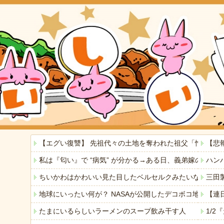
【エグい復讐】 先祖代々の土地を奪われた祖父「憎い！
【悲
私は『匂い』で “病気” が分かる→ある日、義弟嫁の子
ハン
ちいかわはかわいい見た目したベルセルクみたいなもん
三田
地球にいったい何が？ NASAが公開したデコボコ地球の正
【連
たまにいるらしいラーメンのスープ飲み干す人
1/