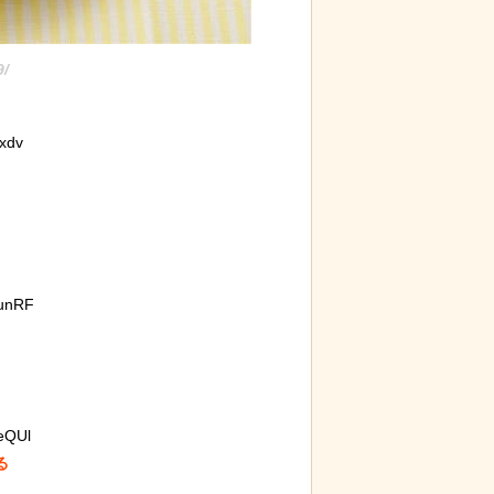
9/
xdv
unRF
eQUl

