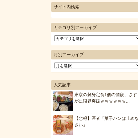
サイト内検索
カテゴリ別アーカイブ
月別アーカイブ
人気記事
東京の刺身定食1個の値段、さす
がに限界突破ｗｗｗｗｗｗ...
【悲報】医者「菓子パンは止め
さい」...