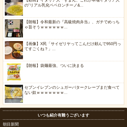
【動画】イタリア人「すまん、これが本場イタリア人
の”リアル乳化ペペロンチーノ&...
【朗報】令和最新の『高級焼肉弁当』、ガチでめっち
ゃ旨そうｗｗｗｗｗｗ...
【画像】X民「サイゼリヤってこんだけ頼んで950円っ
てすごくね？」...
【朗報】袋麺最強、ついに決まる
セブンイレブンのシュガーバタークレープまだ食べて
ない奴ｗｗｗｗｗｗｗ...
いつも紹介有難うございます
朝目新聞