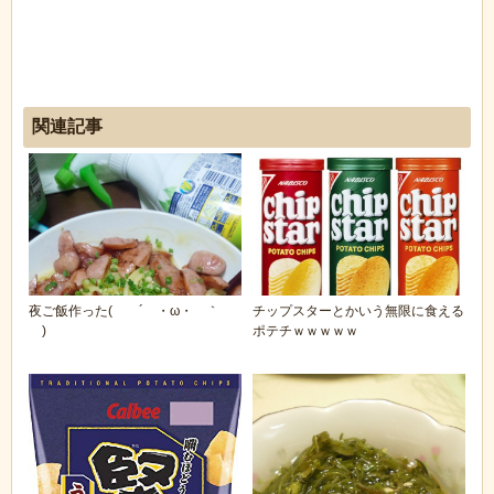
関連記事
夜ご飯作った( ´ ・ω・ ｀
チップスターとかいう無限に食える
)
ポテチｗｗｗｗｗ