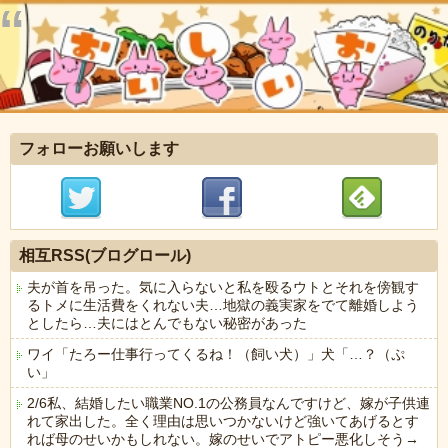
フォローお願いします
相互RSS(ブログロール)
夫が首を吊った。気に入らないと私を殴るウトとそれを傍観す
るトメに生活費をくれない夫…地獄の義実家をでて離婚しよう
としたら…夫にはとんでもない秘密があった
ワイ「たろー仕事行ってくるね！（飼い犬）」犬「…？（ぷ
い」
2/6私、結婚したい職業NO.1の公務員なんですけど、嫁が子供連
れて家出した。全く理由は思いつかないけど強いてあげるとす
れば母のせいかもしれない。嫁のせいでアトピー悪化しそう→