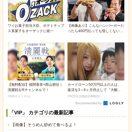
ワイお菓子担当大臣、ポテトチップ
【画像あり】こんなハンバーガーだ
ス系菓子をオーザックに統一
ったら400円払っても惜しくないよ
な(´・ω・｀...
【無料配信】福間香奈×西山朋佳｜
カードローン50万円以上の人は、
清麗戦をRチャンネルで！
返済を3～6ヶ月停止して『大幅に
減額してから返済...
PR(Rチャンネル)
PR(渋谷法務総合事務所)
Recommended by
「VIP」 カテゴリの最新記事
【画像】そうめん炒めて食べるよ！