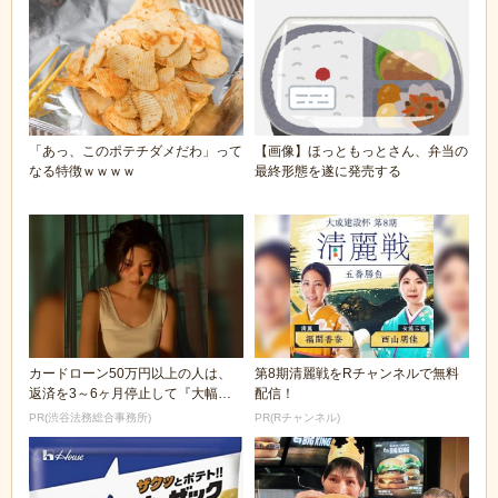
「あっ、このポテチダメだわ」って
【画像】ほっともっとさん、弁当の
なる特徴ｗｗｗｗ
最終形態を遂に発売する
カードローン50万円以上の人は、
第8期清麗戦をRチャンネルで無料
返済を3～6ヶ月停止して『大幅に
配信！
減額してから返済...
PR(渋谷法務総合事務所)
PR(Rチャンネル)