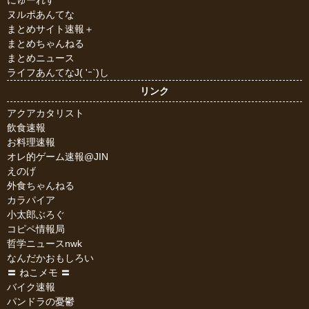
にゅーれす
ヌルポあんてな
まとめサイト速報＋
まとめちゃんねる
まとめニュース
ライフあんてなJ( 'ｰ`)し
リンク
アクアカタリスト
飲食速報
お料理速報
オレ的ゲーム速報@JIN
えのげ
外食ちゃんねる
カラパイア
小太郎ぶろぐ
コピペ情報局
哲学ニュースnwk
なんだかおもしろい
〓 ねこメモ 〓
バイク速報
パンドラの憂鬱