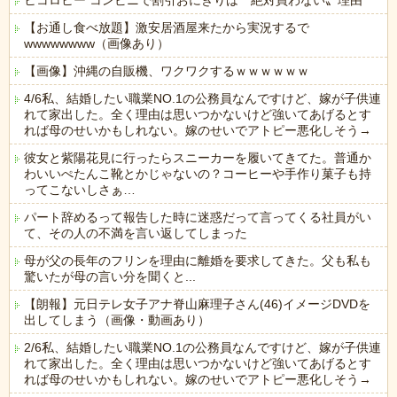
ヒコロヒー コンビニで割引おにぎりは〝絶対買わない〟理由
【お通し食べ放題】激安居酒屋来たから実況するで
wwwwwwww（画像あり）
【画像】沖縄の自販機、ワクワクするｗｗｗｗｗｗ
4/6私、結婚したい職業NO.1の公務員なんですけど、嫁が子供連
れて家出した。全く理由は思いつかないけど強いてあげるとす
れば母のせいかもしれない。嫁のせいでアトピー悪化しそう→
彼女と紫陽花見に行ったらスニーカーを履いてきてた。普通か
わいいぺたんこ靴とかじゃないの？コーヒーや手作り菓子も持
ってこないしさぁ…
パート辞めるって報告した時に迷惑だって言ってくる社員がい
て、その人の不満を言い返してしまった
母が父の長年のフリンを理由に離婚を要求してきた。父も私も
驚いたが母の言い分を聞くと...
【朗報】元日テレ女子アナ脊山麻理子さん(46)イメージDVDを
出してしまう（画像・動画あり）
2/6私、結婚したい職業NO.1の公務員なんですけど、嫁が子供連
れて家出した。全く理由は思いつかないけど強いてあげるとす
れば母のせいかもしれない。嫁のせいでアトピー悪化しそう→