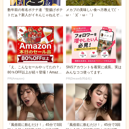
数年前の有名ポテチ達「堅揚げポテ
メカブの美味しい食べ方教えて(´・
トだぁ？新人がイキんじゃねえぞ？
ω・｀)(´・ω・｀)
w」堅揚げポテト...
「え、こんなセールやってたの？」
SNSアカウントを着実に成長。実は
80％OFF以上が続々登場！Amazon
みんなココ使ってます。
の本気が...
PR(Amazon)
PR(Dreaw合同会社)
「風俗前に飲むだけ！」45分で3回
「風俗前に飲むだけ！」45分で3回