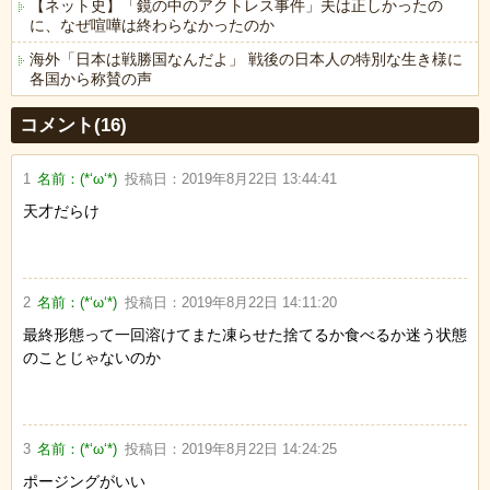
【ネット史】「鏡の中のアクトレス事件」夫は正しかったの
に、なぜ喧嘩は終わらなかったのか
海外「日本は戦勝国なんだよ」 戦後の日本人の特別な生き様に
各国から称賛の声
Powered by livedoor 相互RSS
コメント(16)
1
名前：
(*‘ω‘*)
投稿日：
2019年8月22日 13:44:41
天才だらけ
2
名前：
(*‘ω‘*)
投稿日：
2019年8月22日 14:11:20
最終形態って一回溶けてまた凍らせた捨てるか食べるか迷う状態
のことじゃないのか
3
名前：
(*‘ω‘*)
投稿日：
2019年8月22日 14:24:25
ポージングがいい