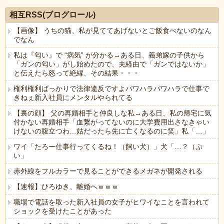
相互RSS(ブログロール)
【画像】 うちの猫、私が見ててあげないとご飯食べないのなん
でなん
私は『匂い』で “病気” が分かる→ある日、義弟嫁の子供から
「ガンの匂い」がし始めたので、夫経由で「ガンではないか」
と伝えたら怒って絶縁、その結果・・・
権利権利ばっかりで法律違反ですよパワハラパワハラで仕事で
きねぇ新入社員にメンタルやられてる
【裏の顔】 父の再婚相手と仲良しな私→ある日、私の帰宅に気
付かない再婚相手「血繋がってないのに大学費用出さなきゃい
けないの腹立つわ…姑だったら先に亡くなるのに笑」私「…」
ワイ「たろー仕事行ってくるね！（飼い犬）」犬「…？（ぷ
い」
赤外線をフルカラーで見ることができるメガネが開発される
【速報】ひろゆき、離婚へｗｗｗ
職場で電話を取った新入社員の女子がヒワイなことを言われて
ショックを受けたことがあった