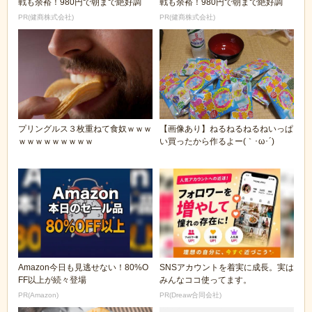
戦も余裕！980円で朝まで絶好調
戦も余裕！980円で朝まで絶好調
PR(健商株式会社)
PR(健商株式会社)
プリングルス３枚重ねて食奴ｗｗｗ
【画像あり】ねるねるねるねいっぱ
ｗｗｗｗｗｗｗｗｗ
い買ったから作るよー(｀･ω･´)
Amazon今日も見逃せない！80%O
SNSアカウントを着実に成長。実は
FF以上が続々登場
みんなココ使ってます。
PR(Amazon)
PR(Dreaw合同会社)