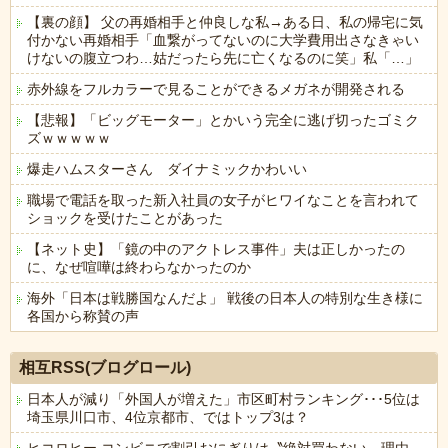
【裏の顔】 父の再婚相手と仲良しな私→ある日、私の帰宅に気
付かない再婚相手「血繋がってないのに大学費用出さなきゃい
けないの腹立つわ…姑だったら先に亡くなるのに笑」私「…」
赤外線をフルカラーで見ることができるメガネが開発される
【悲報】「ビッグモーター」とかいう完全に逃げ切ったゴミク
ズｗｗｗｗｗ
爆走ハムスターさん ダイナミックかわいい
職場で電話を取った新入社員の女子がヒワイなことを言われて
ショックを受けたことがあった
【ネット史】「鏡の中のアクトレス事件」夫は正しかったの
に、なぜ喧嘩は終わらなかったのか
海外「日本は戦勝国なんだよ」 戦後の日本人の特別な生き様に
各国から称賛の声
Powered by livedoor 相互RSS
相互RSS(ブログロール)
日本人が減り「外国人が増えた」市区町村ランキング･･･5位は
埼玉県川口市、4位京都市、ではトップ3は？