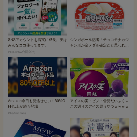
SNSアカウントを着実に成長。実は
シンガポール記者「チョコモナカジ
みんなココ使ってます。
ャンボが金メダル確定だと思われた
が、凄いアイスを...
PR(Dreaw合同会社)
Amazon今日も見逃せない！80%O
アイスの実・ピノ・雪見だいふく←
FF以上が続々登場
この辺りのアイス買うやつｗｗｗｗ
PR(Amazon)