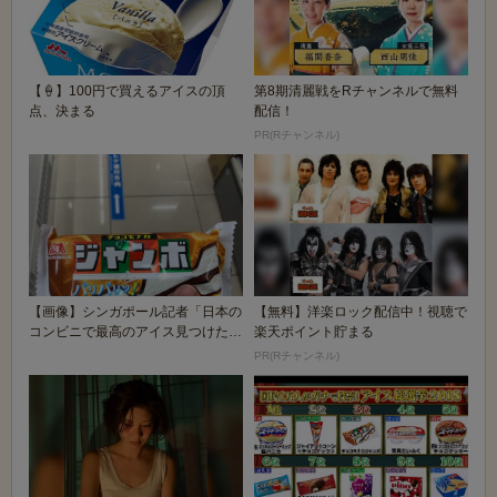
【🍦】100円で買えるアイスの頂
第8期清麗戦をRチャンネルで無料
点、決まる
配信！
PR(Rチャンネル)
【画像】シンガポール記者「日本の
【無料】洋楽ロック配信中！視聴で
コンビニで最高のアイス見つけた
楽天ポイント貯まる
ぞ！！！」
PR(Rチャンネル)