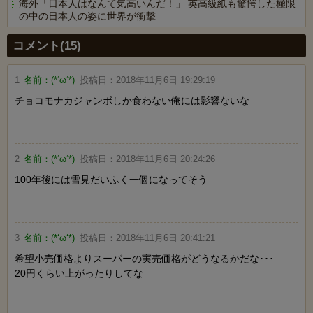
海外「日本人はなんて気高いんだ！」 英高級紙も驚愕した極限
の中の日本人の姿に世界が衝撃
Powered by livedoor 相互RSS
コメント(15)
1
名前：
(*‘ω‘*)
投稿日：
2018年11月6日 19:29:19
チョコモナカジャンボしか食わない俺には影響ないな
2
名前：
(*‘ω‘*)
投稿日：
2018年11月6日 20:24:26
100年後には雪見だいふく一個になってそう
3
名前：
(*‘ω‘*)
投稿日：
2018年11月6日 20:41:21
希望小売価格よりスーパーの実売価格がどうなるかだな･･･
20円くらい上がったりしてな