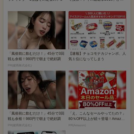
催されるぞ！！...
「風俗前に飲むだけ！」45分で3回
【速報】チョコモナカジャンボ、人
戦も余裕！980円で朝まで絶好調
気１位になってしまう
PR(健商株式会社)
「風俗前に飲むだけ！」45分で3回
「え、こんなセールやってたの？」
戦も余裕！980円で朝まで絶好調
80％OFF以上が続々登場！Amazon
の本気が...
PR(健商株式会社)
PR(Amazon)