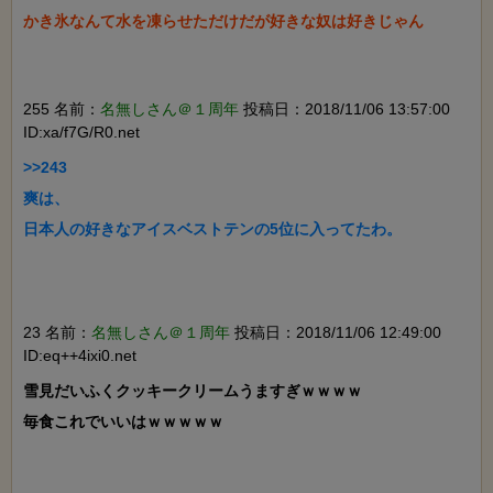
かき氷なんて水を凍らせただけだが好きな奴は好きじゃん

255 名前：
名無しさん＠１周年
投稿日：2018/11/06 13:57:00
ID:xa/f7G/R0.net
>>243

爽は、

日本人の好きなアイスベストテンの5位に入ってたわ。

23 名前：
名無しさん＠１周年
投稿日：2018/11/06 12:49:00
ID:eq++4ixi0.net
雪見だいふくクッキークリームうますぎｗｗｗｗ

毎食これでいいはｗｗｗｗｗ
