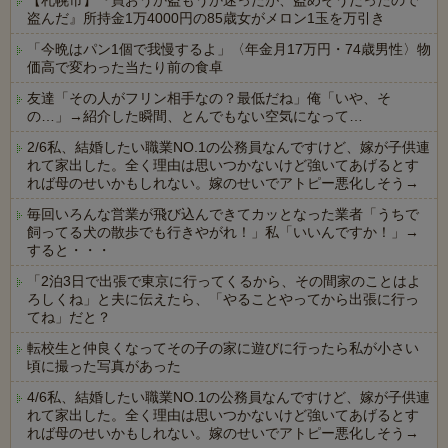
【札幌市】『買おうか盗もうか迷ったが、盗めそうだったので
盗んだ』所持金1万4000円の85歳女がメロン1玉を万引き
「今晩はパン1個で我慢するよ」〈年金月17万円・74歳男性〉物
価高で変わった当たり前の食卓
友達「その人がフリン相手なの？最低だね」俺「いや、そ
の…」→紹介した瞬間、とんでもない空気になって…
2/6私、結婚したい職業NO.1の公務員なんですけど、嫁が子供連
れて家出した。全く理由は思いつかないけど強いてあげるとす
れば母のせいかもしれない。嫁のせいでアトピー悪化しそう→
毎回いろんな営業が飛び込んできてカッとなった業者「うちで
飼ってる犬の散歩でも行きやがれ！」私「いいんですか！」→
すると・・・
「2泊3日で出張で東京に行ってくるから、その間家のことはよ
ろしくね」と夫に伝えたら、「やることやってから出張に行っ
てね」だと？
転校生と仲良くなってその子の家に遊びに行ったら私が小さい
頃に撮った写真があった
4/6私、結婚したい職業NO.1の公務員なんですけど、嫁が子供連
れて家出した。全く理由は思いつかないけど強いてあげるとす
れば母のせいかもしれない。嫁のせいでアトピー悪化しそう→