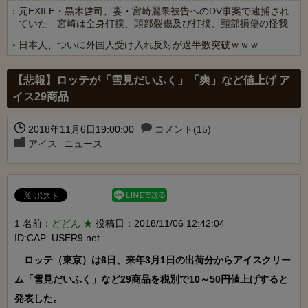
元EXILE・黒木啓司、妻・宮崎麗果被告へのDV事案で逮捕され
ていた 宮崎は全身打撲、頭部裂傷及び打撲、頸部損傷の怪我
日本人、ついに外国人受け入れ反対が過半数突破ｗｗｗ
Powered by livedoor 相互RSS
【悲報】ロッテが「雪見だいふく」「爽」など値上げ ア
イス29商品
2018年11月6日19:00:00
コメント(15)
アイス
ニュース
1 名前：
どどん ★
投稿日：2018/11/06 12:42:04
ID:CAP_USER9.net
　ロッテ（東京）は6日、来年3月1日の出荷分からアイスクリー
ム「雪見だいふく」など29商品を税別で10～50円値上げすると
発表した。
