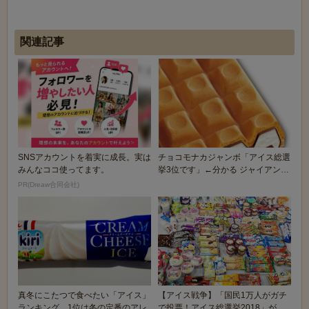
関連記事
SNSアカウントを着実に成長。実は
チョコモナカジャンボ「アイス総選
みんなココ使ってます。
挙3位です」←分かる ジャイアント
コーン「2位で...
PR(Dreaw合同会社)
真冬にこたつで食べたい「アイス」
【アイス戦争】「国民1万人がガチ
ランキング 1位は冬の定番のアレ
で投票！アイス総選挙2018」が開