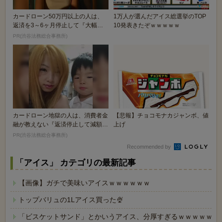
カードローン50万円以上の人は、
1万人が選んだアイス総選挙のTOP
返済を3～6ヶ月停止して『大幅に
10発表きたぞｗｗｗｗｗ
減額してから返済...
PR(渋谷法務総合事務所)
カードローン地獄の人は、消費者金
【悲報】チョコモナカジャンボ、値
融が教えない『返済停止して減額・
上げ
免除する方法』で...
PR(渋谷法務総合事務所)
Recommended by
「アイス」 カテゴリの最新記事
【画像】ガチで美味いアイスｗｗｗｗｗｗ
トップバリュの1Lアイス買った🍨
「ビスケットサンド」とかいうアイス、分厚すぎるｗｗｗｗｗ