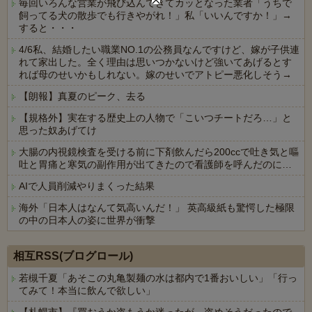
毎回いろんな営業が飛び込んできてカッとなった業者「うちで
飼ってる犬の散歩でも行きやがれ！」私「いいんですか！」→
すると・・・
4/6私、結婚したい職業NO.1の公務員なんですけど、嫁が子供連
れて家出した。全く理由は思いつかないけど強いてあげるとす
れば母のせいかもしれない。嫁のせいでアトピー悪化しそう→
【朗報】真夏のピーク、去る
【規格外】実在する歴史上の人物で「こいつチートだろ…」と
思った奴あげてけ
大腸の内視鏡検査を受ける前に下剤飲んだら200ccで吐き気と嘔
吐と胃痛と寒気の副作用が出てきたので看護師を呼んだのに…
AIで人員削減やりまくった結果
海外「日本人はなんて気高いんだ！」 英高級紙も驚愕した極限
の中の日本人の姿に世界が衝撃
Powered by livedoor 相互RSS
相互RSS(ブログロール)
若槻千夏「あそこの丸亀製麺の水は都内で1番おいしい」「行っ
てみて！本当に飲んで欲しい」