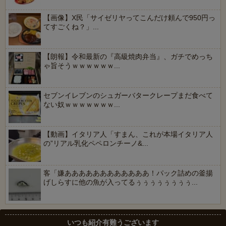
【画像】X民「サイゼリヤってこんだけ頼んで950円っ
てすごくね？」...
【朗報】令和最新の『高級焼肉弁当』、ガチでめっち
ゃ旨そうｗｗｗｗｗｗ...
セブンイレブンのシュガーバタークレープまだ食べて
ない奴ｗｗｗｗｗｗｗ...
【動画】イタリア人「すまん、これが本場イタリア人
の”リアル乳化ペペロンチーノ&...
客「嫌ああああああああああああ！パック詰めの釜揚
げしらすに他の魚が入ってるぅぅぅぅぅぅぅぅ...
いつも紹介有難うございます