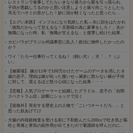
レストランで食事してたらいきなり後ろから髪を引っ張られ、
子供が悪戯してるのかと思い注意しようと振り向こうとしたら
耳元でハサミの音がした！妙に頭が軽くなったと思ったら…
【エグい末路】 インフルになり気絶した私→夫に顔をはたかれ
「病気だからって甘えるな！旦那様の為に家事をしろ！」夫が
無職になった時、私「無職が甘えるな」と復讐し続けた結果…
カピバラがブラジル州議事堂に乱入！政治に物申したかったの
か？
ワイ「たろー仕事行ってくるね！（飼い犬）」犬「…？（ぷ
い」
【修羅場】 嫁が11年で100万かけたゲームのデータを消した８
歳の息子。理由は嫁が叱った腹いせ→滅多に怒らない嫁が子供
に対して、震えるほど怒り心頭になった結果・・・
【悲報】人気プロゲーマーと結婚したグラドル、息子の「自閉
スペクトラム症」診断にショックで泣く
【規格外】実在する歴史上の人物で「こいつチートだろ…」と
思った奴あげてけ
大腸の内視鏡検査を受ける前に下剤飲んだら200ccで吐き気と嘔
吐と胃痛と寒気の副作用が出てきたので看護師を呼んだのに…