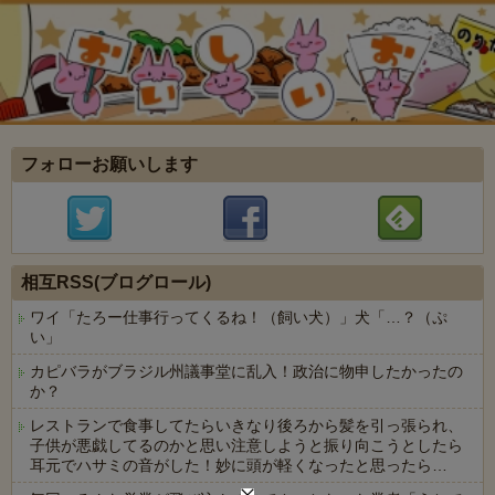
フォローお願いします
相互RSS(ブログロール)
ワイ「たろー仕事行ってくるね！（飼い犬）」犬「…？（ぷ
い」
カピバラがブラジル州議事堂に乱入！政治に物申したかったの
か？
レストランで食事してたらいきなり後ろから髪を引っ張られ、
子供が悪戯してるのかと思い注意しようと振り向こうとしたら
耳元でハサミの音がした！妙に頭が軽くなったと思ったら…