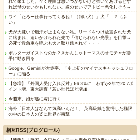
れて家出した。全く理由は思いつかないけど強いてあげるとす
れば母のせいかもしれない。嫁のせいでアトピー悪化しそう→
ワイ「たろー仕事行ってくるね！（飼い犬）」犬「…？（ぷ
い」
犬が大嫌いで脂汗が止まらない私。リードをつけ放置された犬
に絡まれ、追いかけられた先で『信じられない光景』を目撃→
必死で救急車を呼ぶも犬と取り残されて・・・
ポルターガイストなのか？きかんしゃトーマスのオモチャが勝
手に動き回る
Google、Geminiが大赤字、「史上初のマイナスキャッシュフロ
ー」に陥る
【急増】「外国人受け入れ反対」56.3％に わずか2年で20.7ポ
イント増、東大調査「若い世代ほど増加」
今週末、娘が遂に嫁に行く
海外「日本人はなんて気高いんだ！」 英高級紙も驚愕した極限
の中の日本人の姿に世界が衝撃
Powered by livedoor 相互RSS
相互RSS(ブログロール)