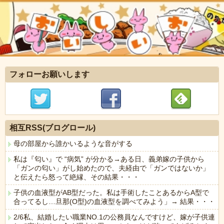
フォローお願いします
相互RSS(ブログロール)
母の部屋から誰かいるような音がする
私は『匂い』で “病気” が分かる→ある日、義弟嫁の子供から
「ガンの匂い」がし始めたので、夫経由で「ガンではないか」
と伝えたら怒って絶縁、その結果・・・
子供の血液型がAB型だった。私は手術したことあるからA型で
合ってるし…旦那(O型)の血液型を調べてみよう」→ 結果・・・
2/6私、結婚したい職業NO.1の公務員なんですけど、嫁が子供連