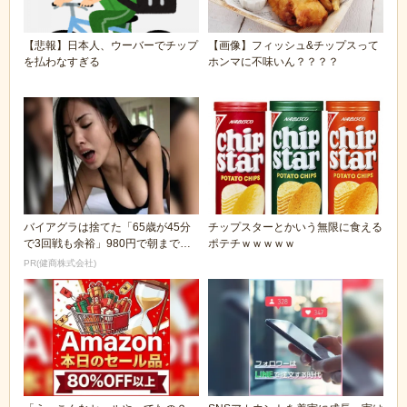
【悲報】日本人、ウーバーでチップ
【画像】フィッシュ&チップスって
を払わなすぎる
ホンマに不味いん？？？？
バイアグラは捨てた「65歳が45分
チップスターとかいう無限に食える
で3回戦も余裕」980円で朝まで絶
ポテチｗｗｗｗｗ
好調！
PR(健商株式会社)