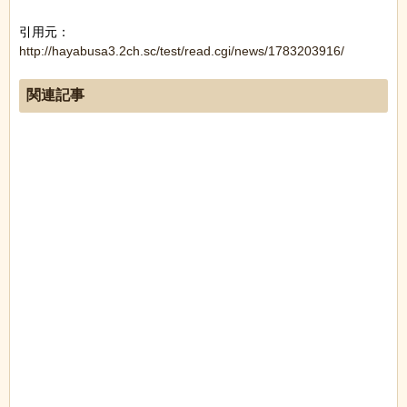
引用元：
http://hayabusa3.2ch.sc/test/read.cgi/news/1783203916/
関連記事