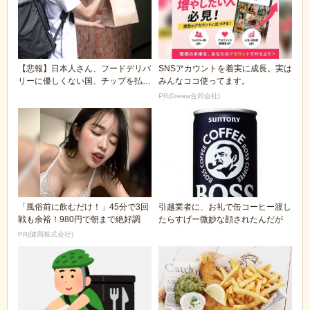
【悲報】日本人さん、フードデリバ
SNSアカウントを着実に成長。実は
リーに優しくない国、チップを払わ
みんなココ使ってます。
ない国ランキング...
PR(Dreaw合同会社)
「風俗前に飲むだけ！」45分で3回
引越業者に、お礼で缶コーヒー渡し
戦も余裕！980円で朝まで絶好調
たらすげー微妙な顔されたんだが
PR(健商株式会社)