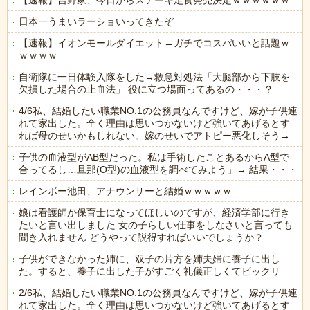
【速報】吉野家、今日からステーキ定食発売決定ｗｗｗｗｗｗ
日本一うまいラーショいってきたぞ
【速報】イオンモールダイエット←ガチでコスパいいと話題ｗ
ｗｗｗｗ
自衛隊に一日体験入隊をした→救急対処法「大腿部から下肢を
欠損した場合の止血法」 役に立つ場面ってあるの・・・？
4/6私、結婚したい職業NO.1の公務員なんですけど、嫁が子供連
れて家出した。全く理由は思いつかないけど強いてあげるとす
れば母のせいかもしれない。嫁のせいでアトピー悪化しそう→
子供の血液型がAB型だった。私は手術したことあるからA型で
合ってるし…旦那(O型)の血液型を調べてみよう」→ 結果・・・
レインボー池田、アナウンサーと結婚ｗｗｗｗｗ
娘は看護師か保育士になってほしいのですが、経済学部に行き
たいと言い出しました 女の子らしい仕事をしなさいと言っても
聞き入れません どうやって説得すればいいでしょうか？
子供ができなかった姉に、双子の片方を姉夫婦に養子に出し
た。すると、養子に出した子がすごく礼儀正しくてビックリ
2/6私、結婚したい職業NO.1の公務員なんですけど、嫁が子供連
れて家出した。全く理由は思いつかないけど強いてあげるとす