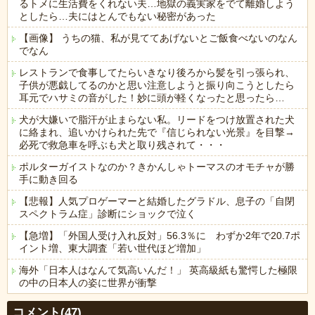
るトメに生活費をくれない夫…地獄の義実家をでて離婚しよう
としたら…夫にはとんでもない秘密があった
【画像】 うちの猫、私が見ててあげないとご飯食べないのなん
でなん
レストランで食事してたらいきなり後ろから髪を引っ張られ、
子供が悪戯してるのかと思い注意しようと振り向こうとしたら
耳元でハサミの音がした！妙に頭が軽くなったと思ったら…
犬が大嫌いで脂汗が止まらない私。リードをつけ放置された犬
に絡まれ、追いかけられた先で『信じられない光景』を目撃→
必死で救急車を呼ぶも犬と取り残されて・・・
ポルターガイストなのか？きかんしゃトーマスのオモチャが勝
手に動き回る
【悲報】人気プロゲーマーと結婚したグラドル、息子の「自閉
スペクトラム症」診断にショックで泣く
【急増】「外国人受け入れ反対」56.3％に わずか2年で20.7ポ
イント増、東大調査「若い世代ほど増加」
海外「日本人はなんて気高いんだ！」 英高級紙も驚愕した極限
の中の日本人の姿に世界が衝撃
Powered by livedoor 相互RSS
コメント(47)