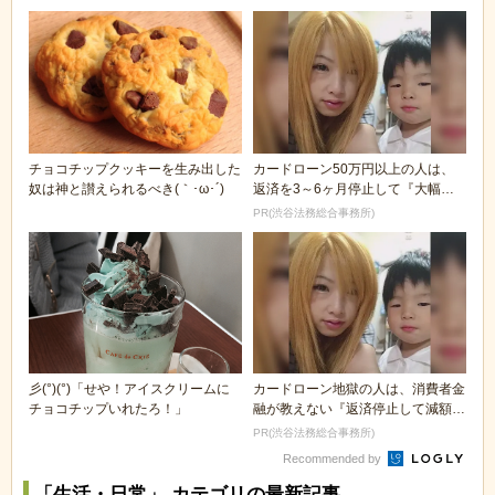
チョコチップクッキーを生み出した
カードローン50万円以上の人は、
奴は神と讃えられるべき(｀･ω･´)ゞ
返済を3～6ヶ月停止して『大幅に
減額してから返済...
PR(渋谷法務総合事務所)
彡(°)(°)「せや！アイスクリームに
カードローン地獄の人は、消費者金
チョコチップいれたろ！」
融が教えない『返済停止して減額・
免除する方法』で...
PR(渋谷法務総合事務所)
Recommended by
「生活・日常」 カテゴリの最新記事