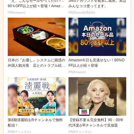
「え、こんなセールやってたの？」
SNSアカウントを着実に成長。実は
80％OFF以上が続々登場！Amazon
みんなココ使ってます。
の本気が...
PR(Amazon)
PR(Dreaw合同会社)
日本の『お通し』システムに困惑の
Amazon今日も見逃せない！80%O
外国人観光客 店とのトラブル続
FF以上が続々登場
発 「そんなの頼ん...
PR(Amazon)
第8期清麗戦をRチャンネルで無料
【登録不要＆完全無料】90・00年
配信！
代洋楽がRチャンネルで見放題
PR(Rチャンネル)
PR(Rチャンネル)