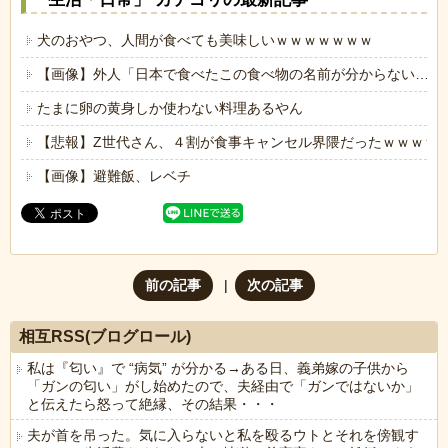
犬のおやつ、人間が食べても美味しいｗｗｗｗｗｗｗ
【画像】外人「日本で食べたこの食べ物の名前が分からない…も
たまに卵の黄身しか使わない料理あるやん
【悲報】Z世代さん、４割が食事キャンセル界隈だったｗｗｗｗ
【画像】避難飯、レベチ
前の記事
次の記事
相互RSS(ブログロール)
私は『匂い』で “病気” が分かる→ある日、義弟嫁の子供から
「ガンの匂い」がし始めたので、夫経由で「ガンではないか」
と伝えたら怒って絶縁、その結果・・・
夫が首を吊った。気に入らないと私を殴るウトとそれを傍観す