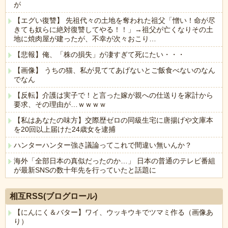
が
【エグい復讐】 先祖代々の土地を奪われた祖父「憎い！命が尽
きても奴らに絶対復讐してやる！！」→祖父が亡くなりその土
地に焼肉屋が建ったが、不幸が次々おこり…
【悲報】俺、「株の損失」が凄すぎて死にたい・・・
【画像】 うちの猫、私が見ててあげないとご飯食べないのなん
でなん
【反転】介護は実子で！と言った嫁が親への仕送りを家計から
要求、その理由が…ｗｗｗｗ
【私はあなたの味方】交際歴ゼロの同級生宅に唐揚げや文庫本
を20回以上届けた24歳女を逮捕
ハンターハンター強さ議論ってこれで間違い無いんか？
海外「全部日本の真似だったのか…」 日本の普通のテレビ番組
が最新SNSの数十年先を行っていたと話題に
Powered by livedoor 相互RSS
相互RSS(ブログロール)
【にんにく＆バター】ワイ、ウッキウキでツマミ作る（画像あ
り）