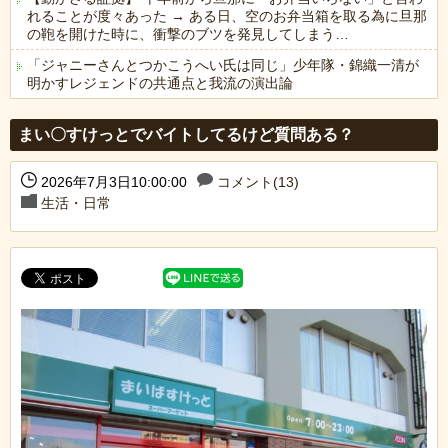
れることが度々あった → ある日、空のお弁当箱を取る為に旦那
の鞄を開けた時に、衝撃のブツを発見してしまう…
「ジャニーさんとつかこうへい氏は同じ」少年隊・錦織一清が
明かすレジェンドの共通点と我流の演出論
Powered by livedoor 相互RSS
まい〇すけっとでバイトしてるけど質問ある？
2026年7月3日10:00:00
コメント(13)
生活・日常