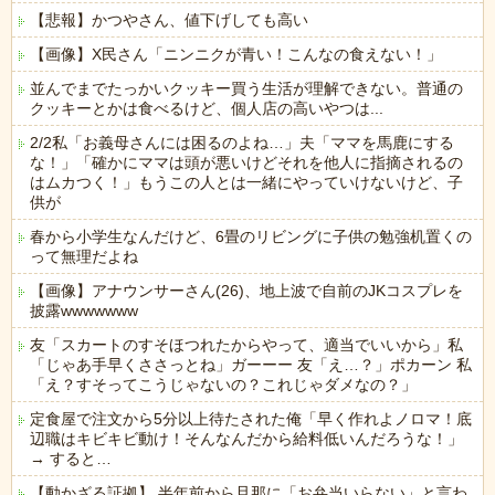
【悲報】かつやさん、値下げしても高い
【画像】X民さん「ニンニクが青い！こんなの食えない！」
並んでまでたっかいクッキー買う生活が理解できない。普通の
クッキーとかは食べるけど、個人店の高いやつは...
2/2私「お義母さんには困るのよね…」夫「ママを馬鹿にする
な！」「確かにママは頭が悪いけどそれを他人に指摘されるの
はムカつく！」もうこの人とは一緒にやっていけないけど、子
供が
春から小学生なんだけど、6畳のリビングに子供の勉強机置くの
って無理だよね
【画像】アナウンサーさん(26)、地上波で自前のJKコスプレを
披露wwwwwww
友「スカートのすそほつれたからやって、適当でいいから」私
「じゃあ手早くささっとね」ガーーー 友「え…？」ポカーン 私
「え？すそってこうじゃないの？これじゃダメなの？」
定食屋で注文から5分以上待たされた俺「早く作れよノロマ！底
辺職はキビキビ動け！そんなんだから給料低いんだろうな！」
→ すると…
【動かざる証拠】 半年前から旦那に「お弁当いらない」と言わ