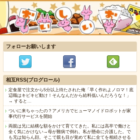
フォローお願いします
相互RSS(ブログロール)
定食屋で注文から5分以上待たされた俺「早く作れよノロマ！底
辺職はキビキビ動け！そんなんだから給料低いんだろうな！」
→ すると…
ついに来ちゃったの？アメリカでヒューマノイドロボットが家
事代行サービスを開始
両親は兄に結構な額をかけて育ててきた。私には高卒で働けと
全く気にかけない→母が難病で倒れ、私が懸命に介護した。で
も兄は知らん顔。そこで親も目が覚めて私に全てを相続させる