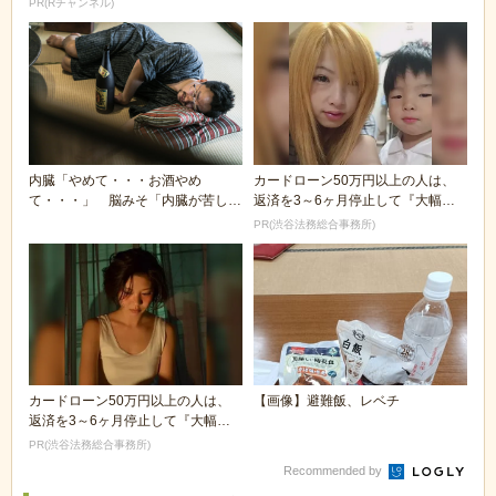
PR(Rチャンネル)
内臓「やめて・・・お酒やめ
カードローン50万円以上の人は、
て・・・」 脳みそ「内臓が苦しが
返済を3～6ヶ月停止して『大幅に
ってるな・・・酒飲むか...
減額してから返済...
PR(渋谷法務総合事務所)
カードローン50万円以上の人は、
【画像】避難飯、レベチ
返済を3～6ヶ月停止して『大幅に
減額してから返済...
PR(渋谷法務総合事務所)
Recommended by