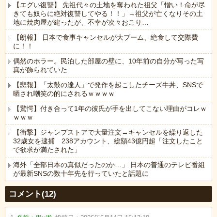
【エグい復讐】 先祖代々の土地を奪われた祖父「憎い！命が尽
きても奴らに絶対復讐してやる！！」→祖父が亡くなりその土
地に焼肉屋が建ったが、不幸が次々おこり…
【朗報】 日本で食事キャンセルが大ブーム、絶食して交際費
に！！
偶然のホラー。民泊した部屋の壁に、10年前の自分が写った写
真が飾られていた
【悲報】「太鼓の達人」で発作を起こしたチーズ牛丼、SNSで
晒され嘲笑の的にされるｗｗｗｗ
【驚愕】付き合って1年の彼氏が手を出してこない理由がコレｗ
ｗｗｗ
【衝撃】ジャンプストアで大量注文→キャンセルを繰り返した
32歳女を逮捕 238アカウント、総額43億円超「注文したこと
で欲求が満たされた」
海外「全部日本の真似だったのか…」 日本の普通のテレビ番組
が最新SNSの数十年先を行っていたと話題に
Powered by livedoor 相互RSS
コメント(12)