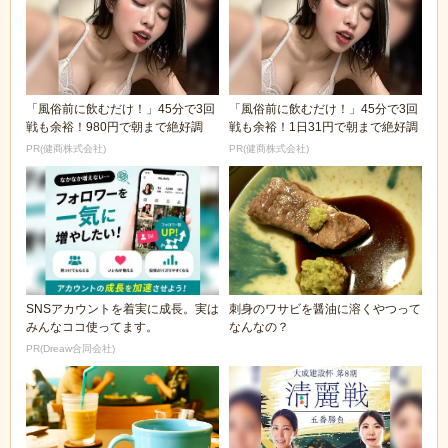
「風俗前に飲むだけ！」45分で3回
「風俗前に飲むだけ！」45分で3回
戦も余裕！980円で朝まで絶好調
戦も余裕！1日31円で朝まで絶好調
PR(健商株式会社)
PR(健商株式会社)
SNSアカウントを着実に成長。実は
刺身のワサビを醤油に溶くやつって
みんなココ使ってます。
なんなの？
PR(Dreaw合同会社)