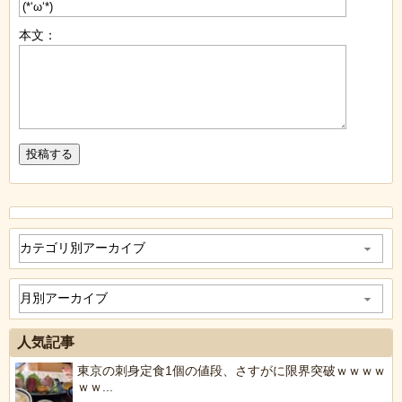
本文：
人気記事
東京の刺身定食1個の値段、さすがに限界突破ｗｗｗｗ
ｗｗ...