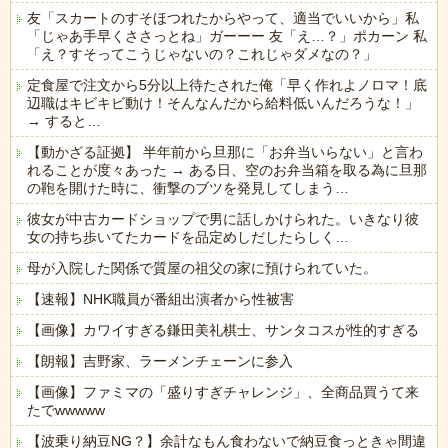
友「スカートのすそほつれたからやって、適当でいいから」私
「じゃあ手早くささっとね」ガーーー 友「え…？」ポカーン 私
「え？すそってこうじゃないの？これじゃダメなの？」
定食屋で注文から5分以上待たされた俺「早く作れよノロマ！底
辺職はキビキビ動け！そんなんだから給料低いんだろうな！」
→ すると…
【動かざる証拠】 半年前から旦那に「お弁当いらない」と言わ
れることが度々あった → ある日、空のお弁当箱を取る為に旦那
の鞄を開けた時に、衝撃のブツを発見してしまう…
彼女が中古カードショップで男に話しかけられた。いきなり彼
女の持ち歩いてたカードを品定めしだしたらしく…
母が入院した関係で質屋の祖父の家に預けられていた。
【速報】NHK職員が番組出演者から性被害
【画像】カワイすぎる鎌田美礼棋士、サンタコスが性的すぎる
【朗報】吉野家、ラーメンチェーンに参入
【画像】ファミマの「盛りすぎチャレンジ」、全商品買うて来
たでwwwww
【波乗り納豆NG？】余計なもん食わないで納豆食っときゃ間違