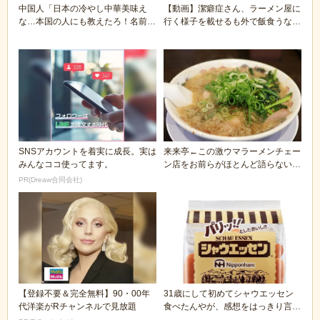
中国人「日本の冷やし中華美味え
【動画】潔癖症さん、ラーメン屋に
な…本国の人にも教えたろ！名前
行く様子を載せるも外で飯食うなよ
は…」
とツッコまれる
SNSアカウントを着実に成長。実は
来来亭←この激ウマラーメンチェー
みんなココ使ってます。
ン店をお前らがほとんど語らない理
由
PR(Dreaw合同会社)
【登録不要＆完全無料】90・00年
31歳にして初めてシャウエッセン
代洋楽がRチャンネルで見放題
食べたんやが、感想をはっきり言う
🥺🥖