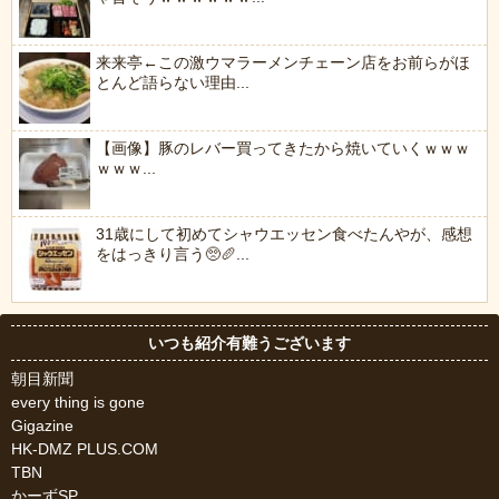
来来亭←この激ウマラーメンチェーン店をお前らがほ
とんど語らない理由...
【画像】豚のレバー買ってきたから焼いていくｗｗｗ
ｗｗｗ...
31歳にして初めてシャウエッセン食べたんやが、感想
をはっきり言う🥺🥖...
いつも紹介有難うございます
朝目新聞
every thing is gone
Gigazine
HK-DMZ PLUS.COM
TBN
かーずSP