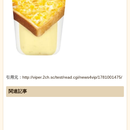
引用元：
http://viper.2ch.sc/test/read.cgi/news4vip/1781001475/
関連記事