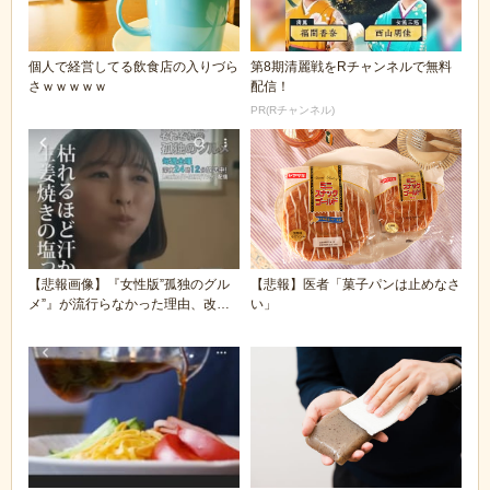
個人で経営してる飲食店の入りづら
第8期清麗戦をRチャンネルで無料
さｗｗｗｗｗ
配信！
PR(Rチャンネル)
【悲報画像】『女性版”孤独のグル
【悲報】医者「菓子パンは止めなさ
メ”』が流行らなかった理由、改め
い」
て見ると謎過ぎる...