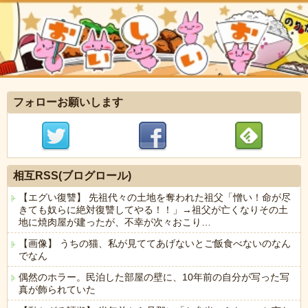
フォローお願いします
相互RSS(ブログロール)
【エグい復讐】 先祖代々の土地を奪われた祖父「憎い！命が尽
きても奴らに絶対復讐してやる！！」→祖父が亡くなりその土
地に焼肉屋が建ったが、不幸が次々おこり…
【画像】 うちの猫、私が見ててあげないとご飯食べないのなん
でなん
偶然のホラー。民泊した部屋の壁に、10年前の自分が写った写
真が飾られていた