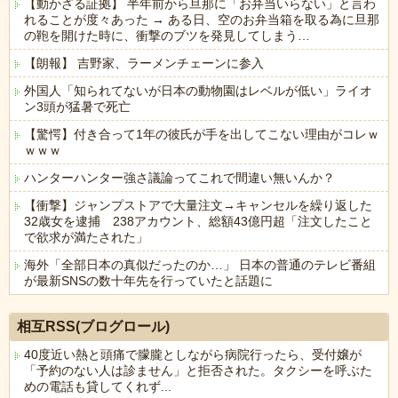
【動かざる証拠】 半年前から旦那に「お弁当いらない」と言わ
れることが度々あった → ある日、空のお弁当箱を取る為に旦那
の鞄を開けた時に、衝撃のブツを発見してしまう…
【朗報】 吉野家、ラーメンチェーンに参入
外国人「知られてないが日本の動物園はレベルが低い」ライオ
ン3頭が猛暑で死亡
【驚愕】付き合って1年の彼氏が手を出してこない理由がコレｗ
ｗｗｗ
ハンターハンター強さ議論ってこれで間違い無いんか？
【衝撃】ジャンプストアで大量注文→キャンセルを繰り返した
32歳女を逮捕 238アカウント、総額43億円超「注文したこと
で欲求が満たされた」
海外「全部日本の真似だったのか…」 日本の普通のテレビ番組
が最新SNSの数十年先を行っていたと話題に
Powered by livedoor 相互RSS
相互RSS(ブログロール)
40度近い熱と頭痛で朦朧としながら病院行ったら、受付嬢が
「予約のない人は診ません」と拒否された。タクシーを呼ぶた
めの電話も貸してくれず...