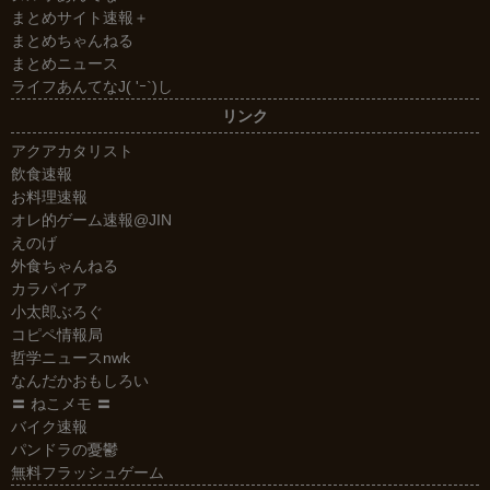
まとめサイト速報＋
まとめちゃんねる
まとめニュース
ライフあんてなJ( 'ｰ`)し
リンク
アクアカタリスト
飲食速報
お料理速報
オレ的ゲーム速報@JIN
えのげ
外食ちゃんねる
カラパイア
小太郎ぶろぐ
コピペ情報局
哲学ニュースnwk
なんだかおもしろい
〓 ねこメモ 〓
バイク速報
パンドラの憂鬱
無料フラッシュゲーム