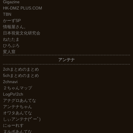
Gigazine
HK-DMZ PLUS.COM
TBN
かーずSP
情報屋さん。
日本視覚文化研究会
ねたたま
ひろぶろ
変人窟
アンテナ
2chまとめのまとめ
5chまとめのまとめ
2chnavi
２ちゃんマップ
LogPo!2ch
アナグロあんてな
アンテナちゃん
オワタあんてな
しぃアンテナ(*ﾟーﾟ)
にゅーれす
ヌルポあんてな