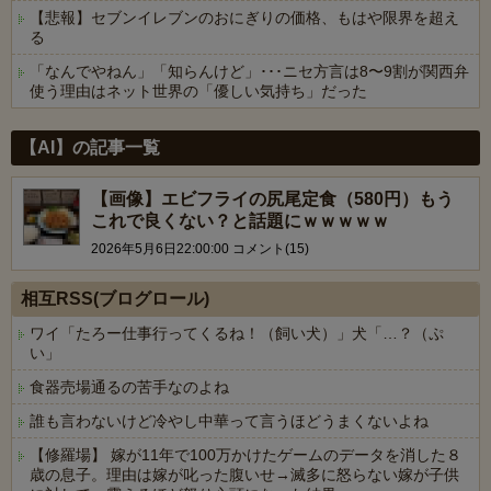
【悲報】セブンイレブンのおにぎりの価格、もはや限界を超え
る
「なんでやねん」「知らんけど」･･･ニセ方言は8〜9割が関西弁
使う理由はネット世界の「優しい気持ち」だった
Powered by livedoor 相互RSS
【AI】の記事一覧
【画像】エビフライの尻尾定食（580円）もう
これで良くない？と話題にｗｗｗｗｗ
2026年5月6日22:00:00 コメント(15)
相互RSS(ブログロール)
ワイ「たろー仕事行ってくるね！（飼い犬）」犬「…？（ぷ
い」
食器売場通るの苦手なのよね
誰も言わないけど冷やし中華って言うほどうまくないよね
【修羅場】 嫁が11年で100万かけたゲームのデータを消した８
歳の息子。理由は嫁が叱った腹いせ→滅多に怒らない嫁が子供