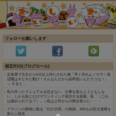
フォローお願いします
相互RSS(ブログロール)
定食屋で注文から5分以上待たされた俺「早く作れよノロマ！底
辺職はキビキビ動け！そんなんだから給料低いんだろうな！」
→ すると…
私の作ったマニュアルを読まない、仕事を覚えようともしな
い、しかも私にだけマウンティング発言する後輩。私「（これ
は舐められてる？）」→私は上司からの聞き取りに・・・
アマゾンの密林に眠る「幻の文明」の痕跡。400もの巨大遺構を
新たに発見