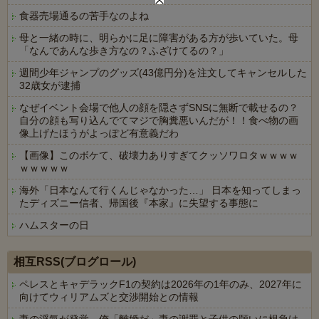
食器売場通るの苦手なのよね
母と一緒の時に、明らかに足に障害がある方が歩いていた。母
「なんであんな歩き方なの？ふざけてるの？」
週間少年ジャンプのグッズ(43億円分)を注文してキャンセルした
32歳女が逮捕
なぜイベント会場で他人の顔を隠さずSNSに無断で載せるの？
自分の顔も写り込んでてマジで胸糞悪いんだが！！食べ物の画
像上げたほうがよっぽど有意義だわ
【画像】このボケて、破壊力ありすぎてクッソワロタｗｗｗｗ
ｗｗｗｗｗ
海外「日本なんて行くんじゃなかった…」 日本を知ってしまっ
たディズニー信者、帰国後『本家』に失望する事態に
ハムスターの日
Powered by livedoor 相互RSS
相互RSS(ブログロール)
ペレスとキャデラックF1の契約は2026年の1年のみ、2027年に
向けてウィリアムズと交渉開始との情報