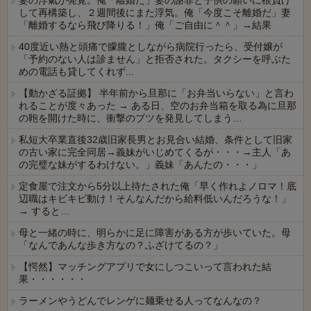
妻の浮氣が発覚。俺「離婚だ」妻の謝罪と子供の願いに根負け
して再構築し、２週間後にまた浮気。俺「今度こそ離婚だ」妻
「離婚するなら飛び降りる！」俺「ご自由に＾＾」→結果
40度近い熱と頭痛で朦朧としながら病院行ったら、受付嬢が
「予約のない人は診ません」と拒否された。タクシーを呼ぶた
めの電話も貸してくれず...
【動かざる証拠】 半年前から旦那に「お弁当いらない」と言わ
れることが度々あった → ある日、空のお弁当箱を取る為に旦那
の鞄を開けた時に、衝撃のブツを発見してしまう…
私短大卒業直後32歳旧家長男とお見合い結婚、条件として旧家
の古い家に完全同居→義妹がいじめてくるが・・・→主人「あ
の完璧な妹がするわけない。」義妹「あんたの・・・」
定食屋で注文から5分以上待たされた俺「早く作れよノロマ！底
辺職はキビキビ動け！そんなんだから給料低いんだろうな！」
→ すると…
母と一緒の時に、明らかに足に障害がある方が歩いていた。母
「なんであんな歩き方なの？ふざけてるの？」
【愕然】マッチングアプリで女にしつこいって言われた結
果・・・・・・
ラーメンやうどんでレンゲに麺乗せる人ってなんなの？