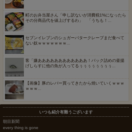
町のお弁当屋さん「申し訳ないが消費税1%になったら
その分商品代を値上げするわ」 「うちも！...
セブンイレブンのシュガーバタークレープまだ食べて
ない奴ｗｗｗｗｗｗｗ...
客「嫌ああああああああああああ！パック詰めの釜揚
げしらすに他の魚が入ってるぅぅぅぅぅぅぅぅ...
【画像】豚のレバー買ってきたから焼いていくｗｗｗ
ｗｗｗ...
いつも紹介有難うございます
朝目新聞
every thing is gone