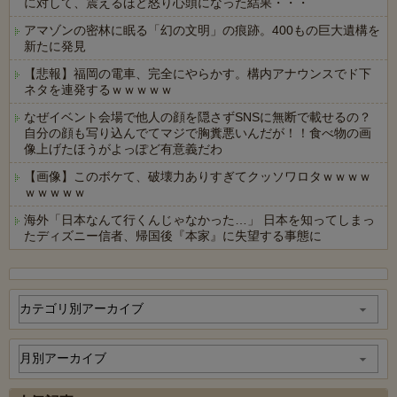
に対して、震えるほど怒り心頭になった結果・・・
アマゾンの密林に眠る「幻の文明」の痕跡。400もの巨大遺構を
新たに発見
【悲報】福岡の電車、完全にやらかす。構内アナウンスでド下
ネタを連発するｗｗｗｗｗ
なぜイベント会場で他人の顔を隠さずSNSに無断で載せるの？
自分の顔も写り込んでてマジで胸糞悪いんだが！！食べ物の画
像上げたほうがよっぽど有意義だわ
【画像】このボケて、破壊力ありすぎてクッソワロタｗｗｗｗ
ｗｗｗｗｗ
海外「日本なんて行くんじゃなかった…」 日本を知ってしまっ
たディズニー信者、帰国後『本家』に失望する事態に
Powered by livedoor 相互RSS