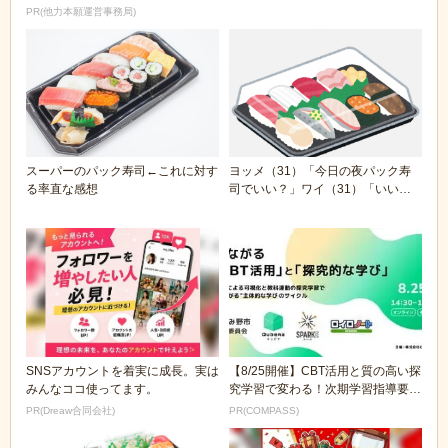
PR(他力本願運営事務局)
スーパーのパック寿司←これに対す
ヨッメ（31）「今日の夜パック寿
る率直な感想
司でいい？」ワイ（31）「いい
よ！」
SNSアカウントを着実に成長。実は
【8/25開催】CBT活用と質の高い探
みんなココ使ってます。
究学習で変わる！次期学習指導要領
を見据えた...
PR(Dreaw合同会社)
PR(COMPASS)