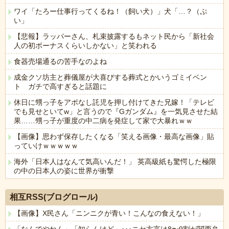
ワイ「たろー仕事行ってくるね！（飼い犬）」犬「…？（ぷ
い」
【悲報】ラッパーさん、札束披露するもネット民から「新社会
人の初ボーナスくらいしかない」と笑われる
食器売場通るの苦手なのよね
成金クソ坊主と葬儀屋が大喜びする葬式とかいうゴミイベン
ト ガチで高すぎると話題に
休日に甥っ子をアポなし託児を押し付けてきた兄嫁！「テレビ
でも見せといてw」と言うので『Gガンダム』を一気見させた結
果……甥っ子が重度の中二病を発症して家で大暴れｗｗ
【画像】思わず保存したくなる「笑える画像・最高な画像」貼
っていけｗｗｗｗｗ
海外「日本人はなんて気高いんだ！」 英高級紙も驚愕した極限
の中の日本人の姿に世界が衝撃
Powered by livedoor 相互RSS
相互RSS(ブログロール)
【画像】X民さん「ニンニクが青い！こんなの食えない！」