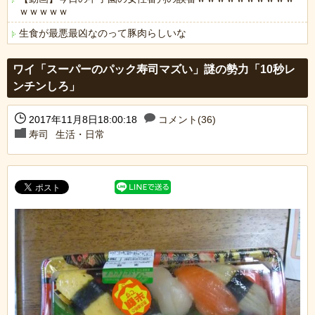
ｗｗｗｗｗ
生食が最悪最凶なのって豚肉らしいな
Powered by livedoor 相互RSS
ワイ「スーパーのパック寿司マズい」謎の勢力「10秒レ
ンチンしろ」
2017年11月8日18:00:18
コメント(36)
寿司
生活・日常