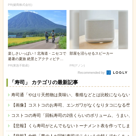
PR(健商株式会社)
楽しさいっぱい！北海道・ニセコで
部屋を沼らせるスピーカー
避暑の夏旅 絶景とアクティビティ
が揃う「ニセコ東...
PR(東急不動産)
PR(デノン)
Recommended by
「寿司」 カテゴリの最新記事
寿司通「やはり天然物は美味い、養殖などとは比較にならない旨
【画像】コストコのお寿司、エンガワがなくなりタコになる🥹🍣
コストコの寿司「回転寿司の2倍くらいのボリューム、うまい、
【悲報】くら寿司がとんでもないトーナメント表を作ってしまう
【悲報】女性「男の人が回転寿司でこういうの頼んでたらちょっ