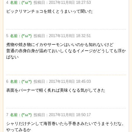
4
名前：
(*‘ω‘*)
投稿日：
2017年11月8日 18:27:53
ビックリマンチョコを焼くとうまいって聞いた
5
名前：
(*‘ω‘*)
投稿日：
2017年11月8日 18:32:51
煮物や焼き物にイカやサーモンはいいのかも知れないけど
普通の赤身白身が温めておいしくなるイメージがどうしても浮か
ばない
6
名前：
(*‘ω‘*)
投稿日：
2017年11月8日 18:45:03
表面をバーナーで軽く炙れば美味くなる気がしてきた
7
名前：
(*‘ω‘*)
投稿日：
2017年11月8日 18:50:17
シャリだけチンして海苔巻いたら手巻きみたいでうまそうだな。
やってみるか