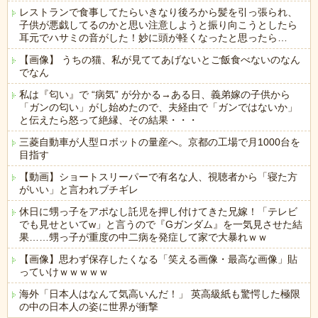
レストランで食事してたらいきなり後ろから髪を引っ張られ、
子供が悪戯してるのかと思い注意しようと振り向こうとしたら
耳元でハサミの音がした！妙に頭が軽くなったと思ったら…
【画像】 うちの猫、私が見ててあげないとご飯食べないのなん
でなん
私は『匂い』で “病気” が分かる→ある日、義弟嫁の子供から
「ガンの匂い」がし始めたので、夫経由で「ガンではないか」
と伝えたら怒って絶縁、その結果・・・
三菱自動車が人型ロボットの量産へ。京都の工場で月1000台を
目指す
【動画】ショートスリーパーで有名な人、視聴者から「寝た方
がいい」と言われブチギレ
休日に甥っ子をアポなし託児を押し付けてきた兄嫁！「テレビ
でも見せといてw」と言うので『Gガンダム』を一気見させた結
果……甥っ子が重度の中二病を発症して家で大暴れｗｗ
【画像】思わず保存したくなる「笑える画像・最高な画像」貼
っていけｗｗｗｗｗ
海外「日本人はなんて気高いんだ！」 英高級紙も驚愕した極限
の中の日本人の姿に世界が衝撃