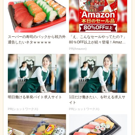
スーパーの寿司のパックから戦力外
「え、こんなセールやってたの？」
通告したいネタｗｗｗｗｗ
80％OFF以上が続々登場！Amazon
の本気が...
PR(Amazon)
明日働ける単発バイト求人サイト
1日だけ働きたい、を叶える求人サ
イト
PR(ショットワークス)
PR(ショットワークス)