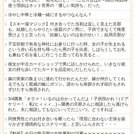
「なんでやねん」「知らんけど」･･･ニセ方言は8〜9割が関西弁
使う理由はネット世界の「優しい気持ち」だった
冷やし中華と冷麺一緒にするやつなんなん？
【スキー場マジック】付き合ってた当初は逞しく見えた旦那
も、結婚したらやりたい放題のクソ男に。子供できなくて検査
受けようと言ったら「妊娠しないのは女のせい！」結局旦那が
子宝祈願で有名な神社にお参りに行った時、女の子が生まれる
という赤い石を持ち帰ったら男の子を出産。しばらくしてお礼
も兼ねて石を返しに行こうと思って石を見ると…
彼女が中古カードショップで男に話しかけられた。いきなり彼
女の持ち歩いてたカードを品定めしだしたらしく…
嫁の実家の集まりに連れて行かれたんだが、嫁が仲介してくれ
るでもなく親戚の輪にポツン。誰からも挨拶されず紹介もされ
ずひたすら無視された
3/4隣奥「オラァ！いるのは分かってんだよ！子供預かれ！(ドア
ケリー！」私(ヒィィィ…)→隣奥の旦那さんに相談したら逃げら
れた。夫に相談してもなにいってだこいつ。どうすれば…
同僚男性とのお付き合いを断ったら「理屈に合わない主張を振
りかざす感情的なヒステリー女」と言いふらされて・・・
【動画】今日の甲子園の女性審判の誤審ｗｗｗｗｗｗｗｗｗｗ