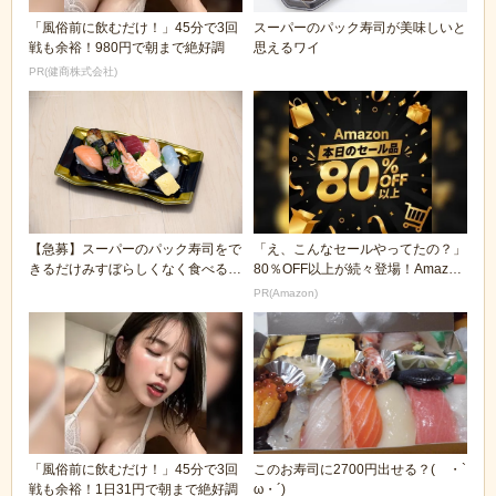
「風俗前に飲むだけ！」45分で3回
スーパーのパック寿司が美味しいと
戦も余裕！980円で朝まで絶好調
思えるワイ
PR(健商株式会社)
【急募】スーパーのパック寿司をで
「え、こんなセールやってたの？」
きるだけみすぼらしくなく食べる方
80％OFF以上が続々登場！Amazon
法
の本気が...
PR(Amazon)
「風俗前に飲むだけ！」45分で3回
このお寿司に2700円出せる？( ・`
戦も余裕！1日31円で朝まで絶好調
ω・´)