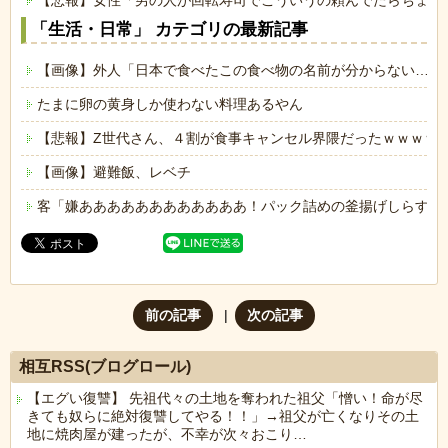
「生活・日常」 カテゴリの最新記事
【画像】外人「日本で食べたこの食べ物の名前が分からない…も
たまに卵の黄身しか使わない料理あるやん
【悲報】Z世代さん、４割が食事キャンセル界隈だったｗｗｗｗ
【画像】避難飯、レベチ
客「嫌ああああああああああああ！パック詰めの釜揚げしらすに
前の記事
次の記事
相互RSS(ブログロール)
【エグい復讐】 先祖代々の土地を奪われた祖父「憎い！命が尽
きても奴らに絶対復讐してやる！！」→祖父が亡くなりその土
地に焼肉屋が建ったが、不幸が次々おこり…