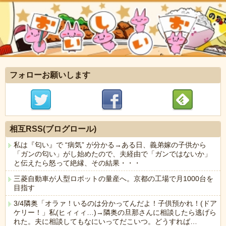
フォローお願いします
相互RSS(ブログロール)
私は『匂い』で “病気” が分かる→ある日、義弟嫁の子供から
「ガンの匂い」がし始めたので、夫経由で「ガンではないか」
と伝えたら怒って絶縁、その結果・・・
三菱自動車が人型ロボットの量産へ。京都の工場で月1000台を
目指す
3/4隣奥「オラァ！いるのは分かってんだよ！子供預かれ！(ドア
ケリー！」私(ヒィィィ…)→隣奥の旦那さんに相談したら逃げら
れた。夫に相談してもなにいってだこいつ。どうすれば…