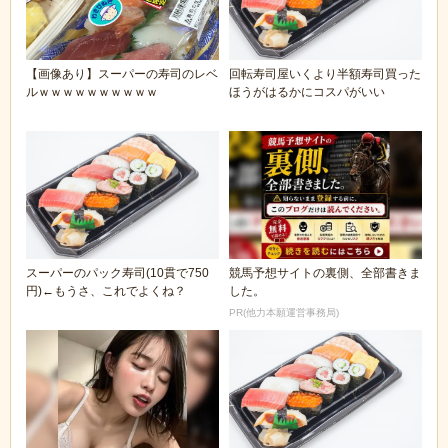
【画像あり】スーパーの寿司のレベ
回転寿司屋いくより半額寿司買った
ルｗｗｗｗｗｗｗｗｗｗ
ほうがはるかにコスパがいい
スーパーのパック寿司(10貫で750
競馬予想サイトの裏側、全部書きま
円)←もうさ、これでよくね？
した。
PR(他力本願運営事務局)