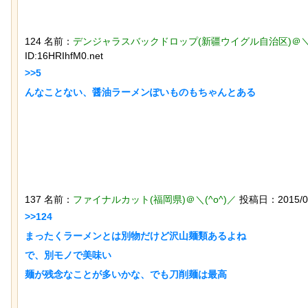
124 名前：
デンジャラスバックドロップ(新疆ウイグル自治区)＠＼(
ID:16HRIhfM0.net
>>5

「マンデラ効果」という集団的な事実
チャットGPTで「デー
と異なる思い込み、ガチで怖過ぎるｗ
べた結果
ｗｗｗｗｗｗｗｗｗｗｗ
137 名前：
ファイナルカット(福岡県)＠＼(^o^)／
投稿日：2015/03/2
>>124

迷子のウサギが警察に保護され、正式
スナネコの珍しい生態
まったくラーメンとは別物だけど沢山麺類あるよね

な「警察ウサギ」となる
動範囲が広く縄張り意
で、別モノで美味い

とが判明