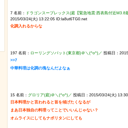
7 名前：
ドラゴンスープレックス(庭【緊急地震:西表島付近M3.8最大
2015/03/24(火) 13:22:05 ID:la8ut6TG0.net
【動画】アメリカで一番『人種差別』
なんか泣きたくなってく
が酷い街にアジア人が行くとこうなる!!
ぷのポスター貼ってく
197 名前：
ローリングソバット(東京都)＠＼(^o^)／
投稿日：2015/03
>>7

15 名前：
グロリア(庭)＠＼(^o^)／
投稿日：2015/03/24(火) 13:30:2
日本料理かと言われると首を傾げたくなるが

まあ日本独自の料理ってことでいいんじゃない？
