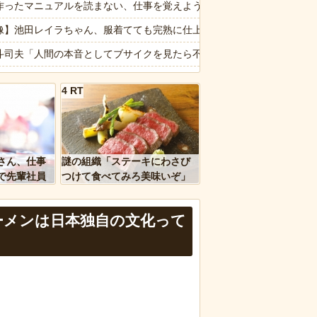
派はボコボコにする」とイキり散らす過激ファン現るｗｗ後ろの席の視界
作ったマニュアルを読まない、仕事を覚えようともしない、しかも私に
る ← 睡眠は大事だと話題
像】池田レイラちゃん、服着てても完熟に仕上がるｗｗｗｗｗｗｗｗｗ
遺構を新たに発見
斗司夫「人間の本音としてブサイクを見たら不愉快になる。この責任を
わっとした…」カルディで売っているコーヒーのパッケージが“一瞬怖い
4 RT
理を頼んだら…とんでもない事になった😱
かバイクのガラスコーティングってやっぱり時間経過で剥がれるの？
ｗｗ」 ほか
ちゃんと山田さん「主人公がぽっと出のモブに殺されて終わります」←
、国防総省職員数千人をウソ発見器にかける方針
報】味噌ラーメンで行列、出来ない
さん、仕事
謎の組織「ステーキにわさび
で先輩社員
つけて食べてみろ美味いぞ」
ｗｗｗｗ
ワイ「んなわけないだろｗ」
など盛りだくさん
ーメンは日本独自の文化って
d by livedoor 相互RSS