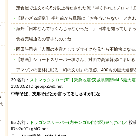
方
定食屋で注文から5分以上待たされた俺「早く作れよノロマ！
【動かざる証拠】 半年前から旦那に「お弁当いらない」と言
店
海外「日本なんて行くんじゃなかった…」 日本を知ってしま
ｗ
食器売場通るの苦手なのよね
岡田斗司夫「人間の本音としてブサイクを見たら不愉快になる
弁
ｗ
【動画】ショートスリーパー堀さん、対面で高須幹弥にキレる 
アマゾンの密林に眠る「幻の文明」の痕跡。400もの巨大遺構
39 名前：
ストマッククロー(茸【緊急地震:茨城県南部M4.6最大震度3
海外「日本なんて行くんじゃなかった…」 日本を知ってしま
13:53:52 ID:qe6qxZAi0.net
ヒーローのサバイバルアクション Siege Survivors
中華そば、支那そばとか言ってるしさすがにな

が
代
.
ー
85 名前：
ドラゴンスリーパー(内モンゴル自治区)＠＼(^o^)／
投稿日
Powered by livedoor 相互RSS
ｗ
ID:v2u9T+gMO.net