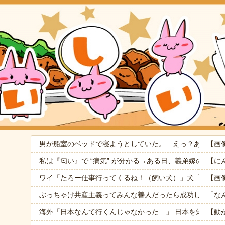
男が船室のベッドで寝ようとしていた。…えっ？あなたは
【画
私は『匂い』で “病気” が分かる→ある日、義弟嫁の子
【に
ワイ「たろー仕事行ってくるね！（飼い犬）」犬「…？（
【画
ぶっちゃけ共産主義ってみんな善人だったら成功してるよ
「な
海外「日本なんて行くんじゃなかった…」 日本を知って
【動