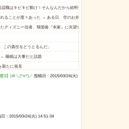
底辺職はキビキビ動け！そんなんだから給料低いんだろうな！」→ する
われることが度々あった → ある日、空のお弁当箱を取る為に旦那の鞄
ったディズニー信者、帰国後『本家』に失望する事態に
。この責任をどうとるんだ」
← 睡眠は大事だと話題
を新たに発見
】)＠＼(^o^)／
投稿日：2015/03/24(火)
ったディズニー信者、帰国後『本家』に失望する事態に
：2015/03/24(火) 14:51:34