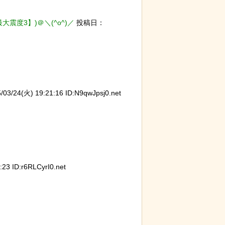
震度3】)＠＼(^o^)／
投稿日：
る青春18きっ
【ひでぶ】茨城県にあるパン屋で売っ
後ろ片
ている「アベシパン」のビジュアルが
作って
悪夢すぎるｗｗｗｗｗ
/24(火) 19:21:16 ID:N9qwJpsj0.net
3 ID:r6RLCyrI0.net