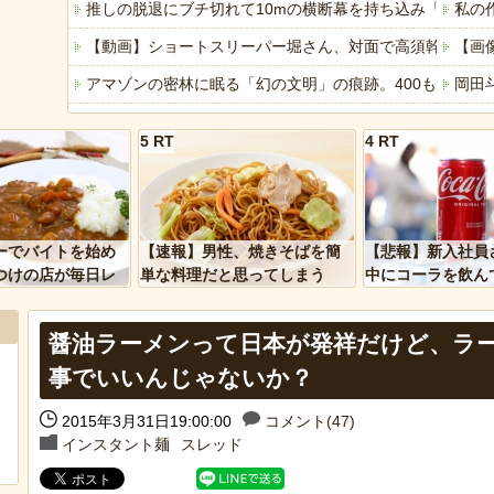
推しの脱退にブチ切れて10mの横断幕を持ち込み「反対
私の
【動画】ショートスリーパー堀さん、対面で高須幹弥にキレ
【画
アマゾンの密林に眠る「幻の文明」の痕跡。400もの巨大
岡田
人生のレール外れたら一瞬で人生終わった！
「ぞ
5 RT
4 RT
「これで11万取られたの!?」あるX民が玄関ドアノブの修
車と
「アメリカのヤンキーがアジア人にケンカを売った結果ｗ
みい
「あなたはアメリカを愛していますか」「はい」トランプ
【悲
ーでバイトを始め
【速報】男性、焼きそばを簡
【悲報】新入社員
ヒーローのサバイバルアクション Siege Survivors
つけの店が毎日レ
単な料理だと思ってしまう
中にコーラを飲ん
ーを大量に買って
に怒られてしまう
【中国】パトカーの前で好演技www当たり屋やお煽り運転
醤油ラーメンって日本が発祥だけど、ラ
Powere
事でいいんじゃないか？
2015年3月31日19:00:00
コメント(47)
Powered by livedoor 相互RSS
インスタント麺
スレッド