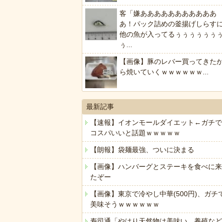
客「嫌あああああああああああ
あ！パック詰めの釜揚げしらす
他の魚が入ってるぅぅぅぅぅぅ
ぅ...
【画像】豚のレバー買ってきた
ら焼いていくｗｗｗｗｗｗ...
最新記事
【速報】イオンモールダイエット←ガチで
コスパいいと話題ｗｗｗｗｗ
【朗報】袋麺最強、ついに決まる
【画像】ハンバーグとステーキを食べに来
たぞー
【画像】東京で冷やし中華(500円)、ガチ
美味そうｗｗｗｗｗｗ
寿司通「やはり天然物は美味い、養殖など