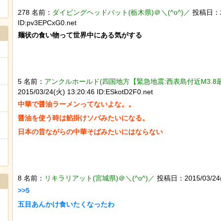
278 名前：
ダイビングヘッドバット(栃木県)＠＼(^o^)／
投稿日：201
ID:pv3EPCxG0.net
麺状の食い物って世界中にある気がする

5 名前：
アンクルホールド(四国地方【緊急地震:西表島付近M3.8最大
2015/03/24(火) 13:20:46 ID:ESkotD2F0.net
中華で醤油ラーメンってないよな。。

醤油を使う時は餡掛けソバみたいになる。

8 名前：
リキラリアット(宮城県)＠＼(^o^)／
投稿日：2015/03/24(火
>>5
