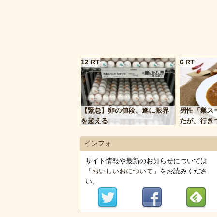
12 RT
6 RT
【緊急】卵の値段、遂に限界
男性「業ス
を超える
たが、行き
トルトカレ
いく…」
インフォ
サイト情報や最新のお知らせについては
「
おいしいおについて
」をお読みくださ
い。