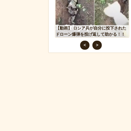
った象、保護区で義足を
【動画】 ロシア兵が自分に投下された
歩けるように！
ドローン爆弾を投げ返して助かる！！
<
>