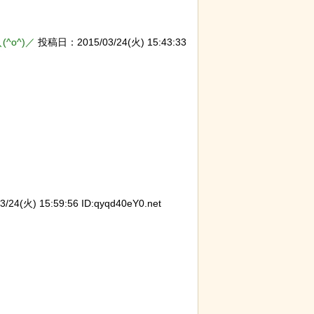
^o^)／
投稿日：2015/03/24(火) 15:43:33
モン小暮」を調
岸田に投げられた物、発煙筒ではなく
【画像
パイプ爆弾と判明
イド』
獄の黙
4(火) 15:59:56 ID:qyqd40eY0.net
が明らかに。行
歴史的な木星系探査機打ち上げにナマ
【ネタ
識を持たないこ
ケモノが立ち会っていた件
撃退で
イフハ