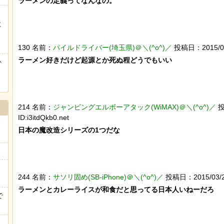
ラーメンの定義ってなんなの。

に
ぅ
130 名前：
パイルドライバー(埼玉県)＠＼(^o^)／
投稿日：2015/03/2
ラーメン好きだけど起源とか死ぬ程どうでもいい

か
214 名前：
ジャンピングエルボーアタック(WiMAX)＠＼(^o^)／
投
ID:i3itdQkb0.net
日本の魔改造シリーズの1つだな

244 名前：
サソリ固め(SB-iPhone)＠＼(^o^)／
投稿日：2015/03/25(
ラーメンとカレーライスが和食だと思ってる日本人いねーだろ

で