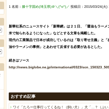
1 名前：
膝十字固め(埼玉県)＠＼(^o^)／
投稿日：2015/03/24(火) 13
新華社系のニュースサイト「新華網」は２１日、「醤油もラーメ
米で知られるようになった」などとする文章を掲載した。

現代の工業製品で日本が成功しているのは「取り寄せ主義」と「
油やラーメンの事例」とあわせて反省する必要があるとした。

http://news.biglobe.ne.jp/international/0323/scn_150323_5
な
おすすめ記事
ワイ「たろー仕事行ってくるね！（飼い犬）」犬「…？（ぷい