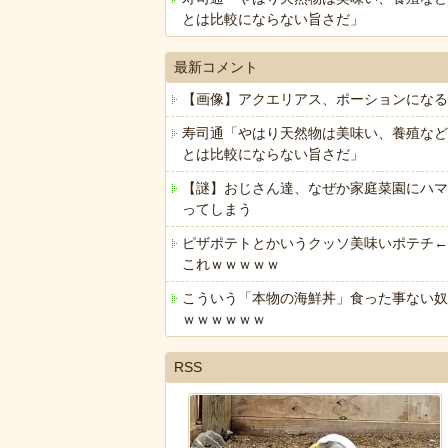
とは比較にならない旨さだ」
最新コメント
【画像】アクエリアス、ポーションになる
寿司通「やはり天然物は美味い、養殖など
とは比較にならない旨さだ」
【謎】おじさん達、なぜか家庭菜園にハマ
ってしまう
ピザポテトとかいうクッソ美味いポテチ←
これｗｗｗｗｗ
こういう「本物の海鮮丼」食った事ない奴
ｗｗｗｗｗｗ
RSS