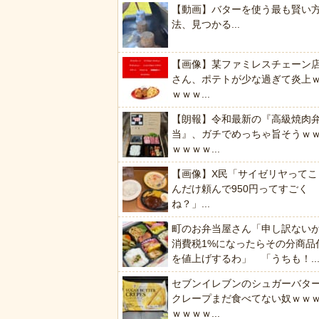
【動画】バターを使う最も賢い
法、見つかる...
【画像】某ファミレスチェーン
さん、ポテトが少な過ぎて炎上
ｗｗｗ...
【朗報】令和最新の『高級焼肉
当』、ガチでめっちゃ旨そうｗ
ｗｗｗｗ...
【画像】X民「サイゼリヤってこ
んだけ頼んで950円ってすごく
ね？」...
町のお弁当屋さん「申し訳ない
消費税1%になったらその分商品
を値上げするわ」 「うちも！..
セブンイレブンのシュガーバタ
クレープまだ食べてない奴ｗｗ
ｗｗｗｗ...