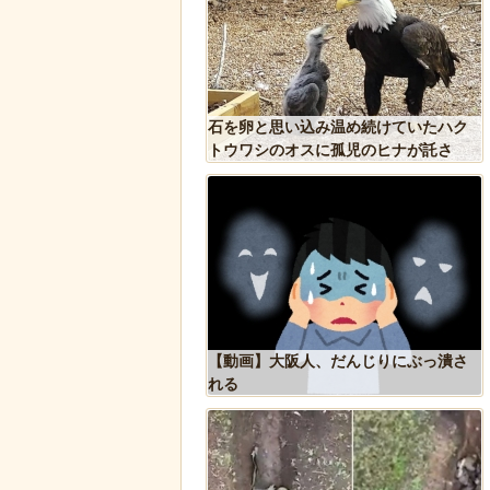
ズニー『リトル・マーメ
石を卵と思い込み温め続けていたハク
のポスターがヤバイ！地
トウワシのオスに孤児のヒナが託さ
たい
れ、お世話をするように【続編】
ドアに貼るとセールスを
【動画】大阪人、だんじりにぶっ潰さ
 あまりに“諸刃の剣”なラ
れる
話題にｗ