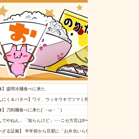
おいしいお
誰ですか？→ 見知らぬひとがいるんだが…
像】盛岡冷麺食べに来た
供から「ガンの匂い」がし始めたので、夫経由で「ガンではないか」と伝
んにく＆バター】ワイ、ウッキウキでツマミ作る（画像あり）
ぷい」
像】刀削麺食べに来た(´・ω・｀)
な
んでやねん」「知らんけど」･･･ニセ方言は8〜9割が関西弁 使う理由
しまったディズニー信者、帰国後『本家』に失望する事態に
かざる証拠】 半年前から旦那に「お弁当いらない」と言われることが度