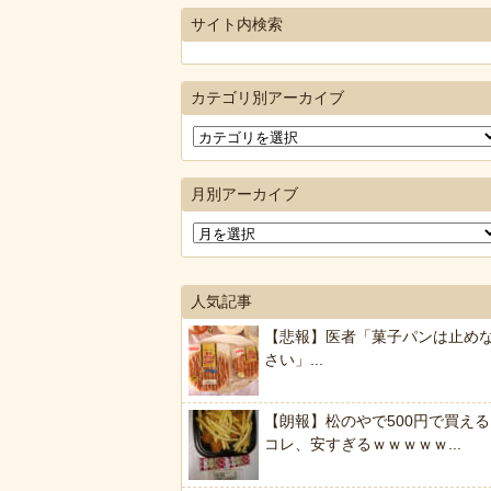
サイト内検索
カテゴリ別アーカイブ
月別アーカイブ
人気記事
【悲報】医者「菓子パンは止め
さい」...
【朗報】松のやで500円で買える
コレ、安すぎるｗｗｗｗｗ...