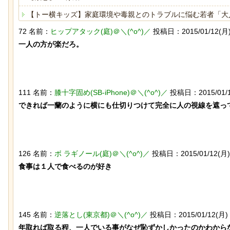
【トー横キッズ】家庭環境や毒親とのトラブルに悩む若者「大
72 名前：
ヒップアタック(庭)＠＼(^o^)／
投稿日：2015/01/12(月) 12
【驚愕】女さん「43億円注文して………キャンセルっと！」
一人の方が楽だろ。

海外「日本は戦勝国なんだよ」 戦後の日本人の特別な生き様
ヒーローのサバイバルアクション Siege Survivors
【動画】 ロシア兵が自分に投下された
歴史的な木星系探査機
ドローン爆弾を投げ返して助かる！！
ケモノが立ち会ってい
111 名前：
膝十字固め(SB-iPhone)＠＼(^o^)／
投稿日：2015/01/12(
できれば一蘭のように横にも仕切りつけて完全に人の視線を遮って
Powered by livedoor 相互RSS
126 名前：
ボ ラギノール(庭)＠＼(^o^)／
投稿日：2015/01/12(月) 1
食事は１人で食べるのが好き

迷子のウサギが警察に保護され、正式
「マンデラ効果」とい
な「警察ウサギ」となる
と異なる思い込み、ガ
ｗｗｗｗｗｗｗｗｗｗ
145 名前：
逆落とし(東京都)＠＼(^o^)／
投稿日：2015/01/12(月) 13
年取れば取る程、一人でいる事がなぜ恥ずかしかったのかわからな