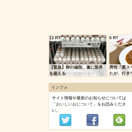
12 RT
6 RT
【緊急】卵の値段、遂に限界
男性「業ス
を超える
たが、行き
トルトカレ
いく…」
インフォ
サイト情報や最新のお知らせについては
「
おいしいおについて
」をお読みくださ
い。