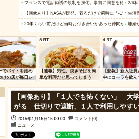
フランスで電話勧誘の規制を強化。事前に同意を得ていな
2/
【画像あり】NASAが開発、着るだけで瞬時に「-15℃冷却」
生活
20年くらい前だけど当時お付き合いがあった仲間が神社
離婚
【トー横キッズ】家庭環境や毒親とのトラブルに悩む若者「
【動
5 RT
4 RT
ひろゆきの妻・西村ゆかさん 離婚を提示
4/
【衝撃】韓国で売っている目覚まし時計のデザインが悪夢す
客「
「アメリカのヤンキーがアジア人にケンカを売った結果ｗ
専業
ーでバイトを始め
【速報】男性、焼きそばを簡
【悲報】新入社員
「あなたはアメリカを愛していますか」「はい」トランプ
【驚
つけの店が毎日レ
単な料理だと思ってしまう
中にコーラを飲ん
ーを大量に買って
に怒られてしまう
ヒーローのサバイバルアクション Siege Survivors
【動
【画像あり】「１人でも怖くない」 大学
【中国】パトカーの前で好演技www当たり屋やお煽り運転
【悲
がる 仕切りで遮断、１人で利用しやす
2015年1月15日15:00:00
コメント(0)
ニュース
Powered by livedoor 相互RSS
Powere