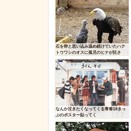
しい生態が明らかに。行
石を卵と思い込み温め続けていたハク
縄張り意識を持たないこ
トウワシのオスに孤児のヒナが託さ
れ、お世話をするように【続編】
ドアに貼るとセールスを
なんか泣きたくなってくる青春18きっ
 あまりに“諸刃の剣”なラ
ぷのポスター貼ってく
話題にｗ