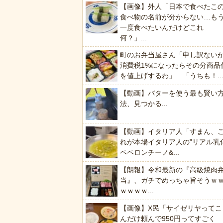
【画像】外人「日本で食べたこ
食べ物の名前が分からない…も
一度食べたいんだけどこれ
何？」...
町のお弁当屋さん「申し訳ない
消費税1%になったらその分商品
を値上げするわ」 「うちも！..
【動画】バターを使う最も賢い
法、見つかる...
【動画】イタリア人「すまん、
れが本場イタリア人の”リアル乳
ペペロンチーノ&...
【朗報】令和最新の『高級焼肉
当』、ガチでめっちゃ旨そうｗ
ｗｗｗｗ...
【画像】X民「サイゼリヤってこ
んだけ頼んで950円ってすごく