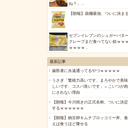
ね？」...
【朗報】袋麺最強、ついに決ま
セブンイレブンのシュガーバタ
クレープまだ食べてない奴ｗｗ
ｗｗｗｗ...
最新記事
歯医者に永遠通ってるやつｗｗｗｗｗ
うさぎ「繁殖力高いです、まろやかで美味
しいです、コスパ良いです」←こいつが肉
にされない理由
【朗報】今川焼きの正式名称、ついに決定
するｗｗｗｗｗｗ
【朗報】納豆卵キムチブロッコリー丼、食
えば食うほど痩せる