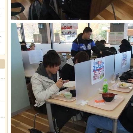
る
ー
ｗ