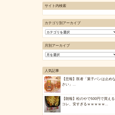
サイト内検索
カテゴリ別アーカイブ
月別アーカイブ
人気記事
【悲報】医者「菓子パンは止め
さい」...
【朗報】松のやで500円で買える
コレ、安すぎるｗｗｗｗｗ...