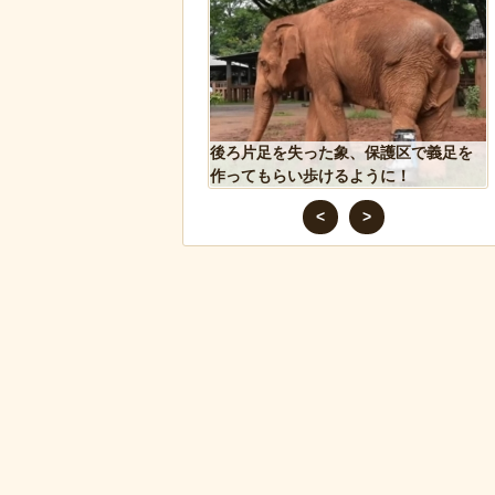
ズニー『リトル・マーメ
後ろ片足を失った象、保護区で義足を
のポスターがヤバイ！地
作ってもらい歩けるように！
たい
<
>