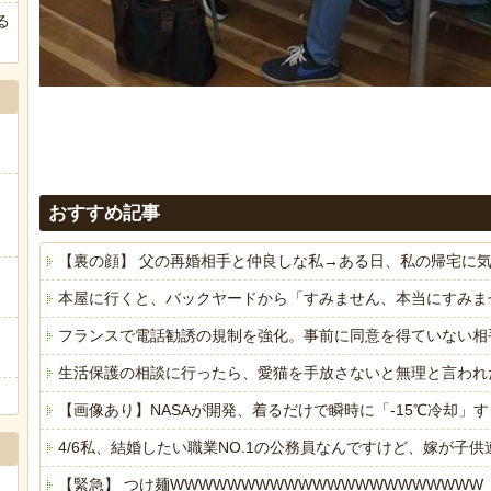
る
おすすめ記事
【裏の顔】 父の再婚相手と仲良しな私→ある日、私の帰宅に
本屋に行くと、バックヤードから「すみません、本当にすみま
フランスで電話勧誘の規制を強化。事前に同意を得ていない相
生活保護の相談に行ったら、愛猫を手放さないと無理と言われ
【画像あり】NASAが開発、着るだけで瞬時に「-15℃冷却」する
4/6私、結婚したい職業NO.1の公務員なんですけど、嫁が
【緊急】 つけ麺WWWWWWWWWWWWWWWWWWWWWW