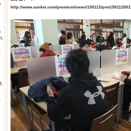
の
http://www.sankei.com/premium/news/150112/prm150112001
う
が
代
.
方
こ
化
弁
ｗ