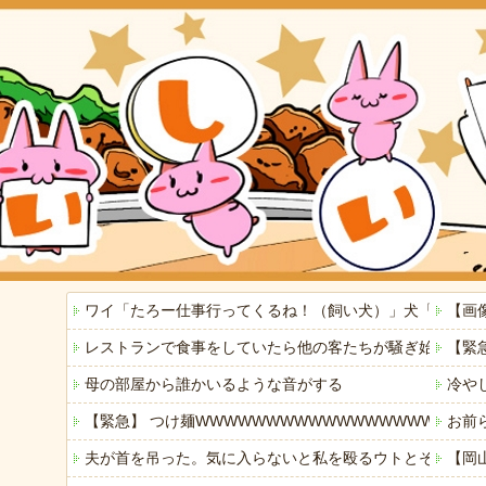
ワイ「たろー仕事行ってくるね！（飼い犬）」犬「…？（
【画
レストランで食事をしていたら他の客たちが騒ぎ始めた。何
【緊
母の部屋から誰かいるような音がする
冷や
【緊急】 つけ麺WWWWWWWWWWWWWWWWWWWW
お前
夫が首を吊った。気に入らないと私を殴るウトとそれを傍
【岡