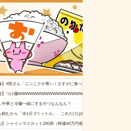
おいしいお
ぷい」
像】X民さん「ニンニクが青い！さすがに食べれなかった」
事かな？ → 珍客が現れました…
急】つけ麺WWWWWWWWWWWWWWWWWWWWWW
し中華と冷麺一緒にするやつなんなん？
WW
ら頼むから「水1日 2リットル」、これだけは飲んでくれ
観するトメに生活費をくれない夫…地獄の義実家をでて離婚しようとし
山】シャインマスカット200房（時価40万円相当）畑から盗んだ疑いで