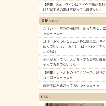
【悲報】X民「ワインはブドウで味が変わ
けど日本酒の米は何使っても影響ない」
最新コメント
こういう「本物の海鮮丼」食った事ない奴
ｗｗｗｗｗｗ
旦那「あっついなぁ…お昼は簡単に、そう
めんでいいよ♪」あたし「はぁ～(クソデカ
ため息)」
子供が食べても大人が食べても美味い駄菓
子ってガチでないよな
【朗報】レトルトのパスタソース、結局こ
れ一強ｗｗｗｗｗｗ
歯医者に永遠通ってるやつｗｗｗｗｗ
RSS