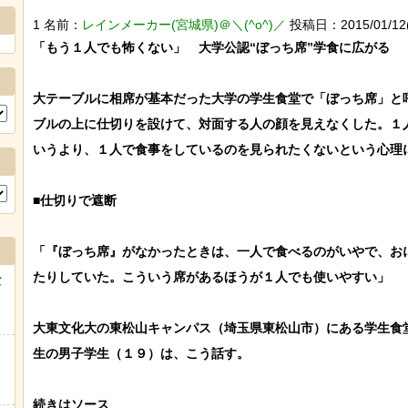
1 名前：
レインメーカー(宮城県)＠＼(^o^)／
投稿日：2015/01/12(月
「もう１人でも怖くない」　大学公認“ぼっち席”学食に広がる

大テーブルに相席が基本だった大学の学生食堂で「ぼっち席」と
ブルの上に仕切りを設けて、対面する人の顔を見えなくした。１
いうより、１人で食事をしているのを見られたくないという心理に
■仕切りで遮断

「『ぼっち席』がなかったときは、一人で食べるのがいやで、お
たりしていた。こういう席があるほうが１人でも使いやすい」

な
大東文化大の東松山キャンパス（埼玉県東松山市）にある学生食
生の男子学生（１９）は、こう話す。
