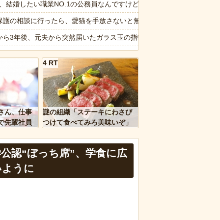
い相手への営業を原則禁止
6私、結婚したい職業NO.1の公務員なんですけど、嫁が子供連れて家
する冷感ポンチョ3,980円！
保護の相談に行ったら、愛猫を手放さないと無理と言われた。子どもの
に赤いものを身につけちゃいけないと言ってた
から3年後、元夫から突然届いたガラス玉の指輪。その真意を知った瞬
大人に相談しても具体的に何もしてくれない」EXIT兼近「搾取しよ
画】役満ボディ・岡田紗佳(32)、渾身のあたシコダンスwwwwwww
4 RT
6私、結婚したい職業NO.1の公務員なんですけど、嫁が子供連れて家
ぎるwww
納車式？いいよ」
ｗｗ」 ほか
主婦の妻が月3万ぐらいするサプリ飲んどるんやが
さん、仕事
謎の組織「ステーキにわさび
、国防総省職員数千人をウソ発見器にかける方針
愕】女さん「43億円注文して………キャンセルっと！」←こいつの目的
で先輩社員
つけて食べてみろ美味いぞ」
ｗｗｗｗ
ワイ「んなわけないだろｗ」
画】動物園のゾウを撮影していたら…とんでもない“ファンサ”を受けた
公認“ぼっち席”、学食に広
など盛りだくさん
報】味噌ラーメンで行列、出来ない
いように
d by livedoor 相互RSS