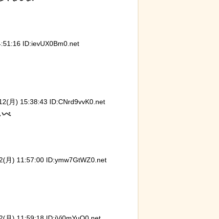
1:16 ID:ievUX0Bm0.net
モン小暮」を調
岸田に投げられた物、発煙筒ではなく
【画像
パイプ爆弾と判明
イド』
獄の黙
月) 15:38:43 ID:CNrd9vvK0.net
べ

月) 11:57:00 ID:ymw7GtWZ0.net
) 11:59:18 ID:iVj0mYuO0.net