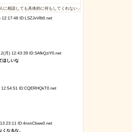
人に相談しても具体的に何もしてくれない」EXIT兼近「搾取しようと
:17:48 ID:LSZJvV8t0.net
←こいつの目的って一体なんなの？？？？？？？
に各国から称賛の声
打ち上げにナマ
【動画】大阪人、だんじりにぶっ潰さ
スナネ
た件
れる
動範囲
月) 12:43:39 ID:SAfkQziY0.net
とが判
ほしいな

2:54:51 ID:CQERHQkT0.net
う集団的な事実
【動画】アメリカで一番『人種差別』
【ネタ
チで怖過ぎるｗ
が酷い街にアジア人が行くとこうなる!!
撃退で
ｗ
イフハ
:23:11 ID:4nxnCbwe0.net
くなるな。
