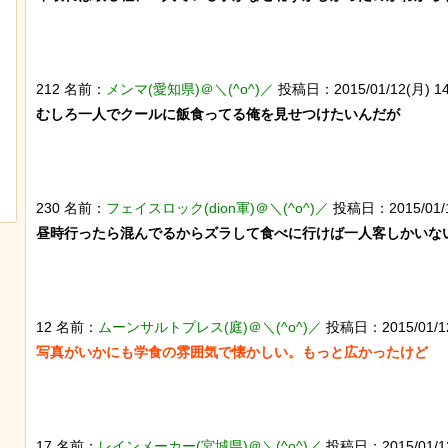
212 名前：
メンマ(愛知県)＠＼(^o^)／
投稿日：2015/01/12(月) 14:5
むしろ一人でクールに飯食ってる俺を見せつけたいんだが

【ひでぶ】茨城県にあるパン屋で売っ
チャットGPTで「デー
ている「アベシパン」のビジュアルが
べた結果
悪夢すぎるｗｗｗｗｗ
230 名前：
フェイスロック(dion軍)＠＼(^o^)／
投稿日：2015/01/12(
昼時行ったら混んでるからズラして食べに行けば一人客しかいない
12 名前：
ムーンサルトプレス(庭)＠＼(^o^)／
投稿日：2015/01/12(
17 名前：
レインメーカー(宮城県)＠＼(^o^)／
投稿日：2015/01/12(月