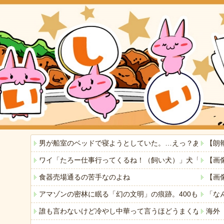
男が船室のベッドで寝ようとしていた。…えっ？あなたは
【朗
ワイ「たろー仕事行ってくるね！（飼い犬）」犬「…？（
【画
食器売場通るの苦手なのよね
【画
アマゾンの密林に眠る「幻の文明」の痕跡。400もの巨大
「な
誰も言わないけど冷やし中華って言うほどうまくないよね
海外