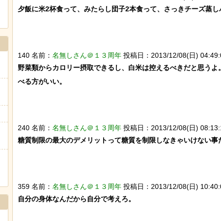
夕飯に米2杯食って、みたらし団子2本食って、さっきチーズ蒸しパ
海外「日本なんて行くんじゃなかった…」 日本を知ってしま
ヒーローのサバイバルアクション Siege Survivors
140 名前：
名無しさん＠１３周年
投稿日：2013/12/08(日) 04:49:
野菜類からカロリー摂取できるし、白米は控えるべきだと思うよ。
べる方がいい。

Powered by livedoor 相互RSS
240 名前：
名無しさん＠１３周年
投稿日：2013/12/08(日) 08:13:
糖質制限の最大のデメリットって糖質を制限しなきゃいけない事だ
359 名前：
名無しさん＠１３周年
投稿日：2013/12/08(日) 10:40:0
自分の身体なんだから自分で考えろ。
