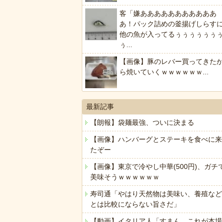
客「嫌あああああああああああ
あ！パック詰めの釜揚げしらす
他の魚が入ってるぅぅぅぅぅぅ
ぅ...
【画像】豚のレバー買ってきた
ら焼いていくｗｗｗｗｗｗ...
最新記事
【朗報】袋麺最強、ついに決まる
【画像】ハンバーグとステーキを食べに来
たぞー
【画像】東京で冷やし中華(500円)、ガチ
美味そうｗｗｗｗｗｗ
寿司通「やはり天然物は美味い、養殖など
とは比較にならない旨さだ」
【動画】イタリア人「すまん、これが本場