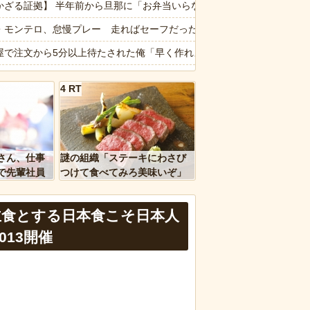
かざる証拠】 半年前から旦那に「お弁当いらない」と言われることが度
事の真相はコレｗｗｗｗ
・モンテロ、怠慢プレー 走ればセーフだったのにベンチへ帰ろうとし
ｗｗｗｗｗｗｗ
屋で注文から5分以上待たされた俺「早く作れよノロマ！底辺職はキビキ
理を頼んだら…とんでもない事になった😱
一緒の時に、明らかに足に障害がある方が歩いていた。母「なんであん
4 RT
顔】あるスーパーの「チャイルドシート付きカート」に描かれたキャラ
ｗｗ」 ほか
かバイクのガラスコーティングってやっぱり時間経過で剥がれるの？
、国防総省職員数千人をウソ発見器にかける方針
ちゃんと山田さん「主人公がぽっと出のモブに殺されて終わります」←
さん、仕事
謎の組織「ステーキにわさび
報】味噌ラーメンで行列、出来ない
で先輩社員
つけて食べてみろ美味いぞ」
ｗｗｗｗ
ワイ「んなわけないだろｗ」
など盛りだくさん
主食とする日本食こそ日本人
13開催
d by livedoor 相互RSS