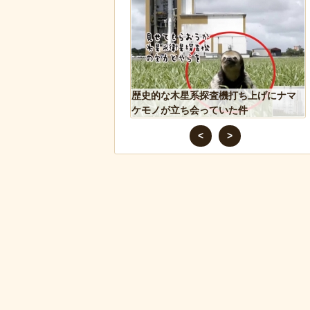
リカで一番『人種差別』
歴史的な木星系探査機打ち上げにナマ
ジア人が行くとこうなる!!
ケモノが立ち会っていた件
<
>