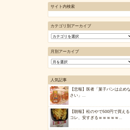
サイト内検索
カテゴリ別アーカイブ
月別アーカイブ
人気記事
【悲報】医者「菓子パンは止め
さい」...
【朗報】松のやで500円で買える
コレ、安すぎるｗｗｗｗｗ...