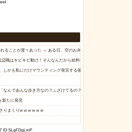
oci
われることが度々あった → ある日、空のお弁当箱を取る為に旦那の鞄
底辺職はキビキビ動け！そんなんだから給料低いんだろうな！」→ する
、しかも私にだけマウンティング発言する後輩。私「（これは舐められ
「なんであんな歩き方なの？ふざけてるの？」
を新たに発見
りw w w w w w
7 ID:SLgFDgLmP
ｗｗｗｗｗ