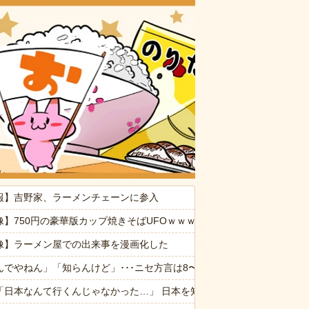
おいしいお
誰ですか？→ 見知らぬひとがいるんだが…
報】吉野家、ラーメンチェーンに参入
ぷい」
像】750円の豪華版カップ焼きそばUFOｗｗｗｗｗｗｗｗｗｗｗｗｗｗ
像】ラーメン屋での出来事を漫画化した
遺構を新たに発見
んでやねん」「知らんけど」･･･ニセ方言は8〜9割が関西弁 使う理由
「日本なんて行くんじゃなかった…」 日本を知ってしまったディズニー