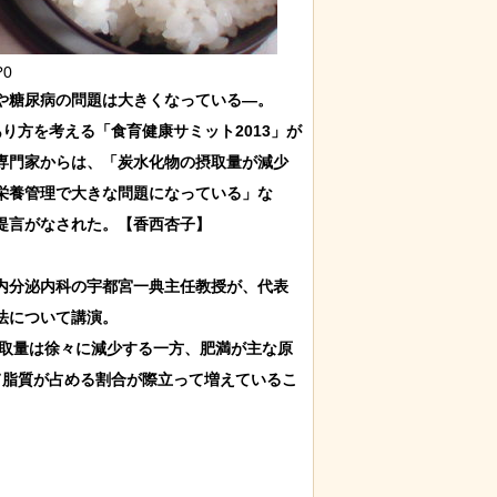
?0
糖尿病の問題は大きくなっている―。

り方を考える「食育健康サミット2013」が
専門家からは、「炭水化物の摂取量が減少
栄養管理で大きな問題になっている」な
言がなされた。【香西杏子】

内分泌内科の宇都宮一典主任教授が、代表
について講演。

摂取量は徐々に減少する一方、肥満が主な原
て脂質が占める割合が際立って増えているこ