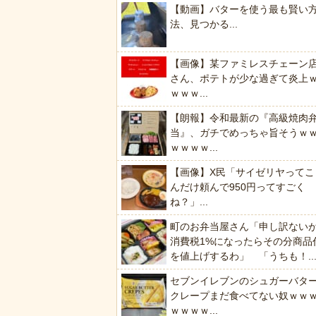
【動画】バターを使う最も賢い
法、見つかる...
【画像】某ファミレスチェーン
さん、ポテトが少な過ぎて炎上
ｗｗｗ...
【朗報】令和最新の『高級焼肉
当』、ガチでめっちゃ旨そうｗ
ｗｗｗｗ...
【画像】X民「サイゼリヤってこ
んだけ頼んで950円ってすごく
ね？」...
町のお弁当屋さん「申し訳ない
消費税1%になったらその分商品
を値上げするわ」 「うちも！..
セブンイレブンのシュガーバタ
クレープまだ食べてない奴ｗｗ
ｗｗｗｗ...