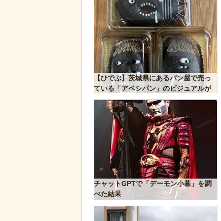
ズニー『リトル・マーメ
【ひでぶ】茨城県にあるパン屋で売っ
のポスターがヤバイ！地
ている「アベシパン」のビジュアルが
たい
悪夢すぎるｗｗｗｗｗ
が警察に保護され、正式
チャットGPTで「デーモン小暮」を調
ギ」となる
べた結果