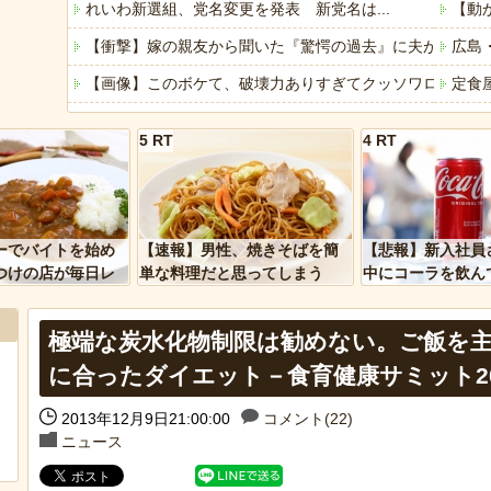
れいわ新選組、党名変更を発表 新党名は...
【動
【衝撃】嫁の親友から聞いた『驚愕の過去』に夫が激震…
広島
【画像】このボケて、破壊力ありすぎてクッソワロタｗｗ
定食
「これで11万取られたの!?」あるX民が玄関ドアノブの修
母と
5 RT
4 RT
ハムスターの日
【真
「アメリカのヤンキーがアジア人にケンカを売った結果ｗ
車と
「あなたはアメリカを愛していますか」「はい」トランプ
みい
ーでバイトを始め
【速報】男性、焼きそばを簡
【悲報】新入社員
ヒーローのサバイバルアクション Siege Survivors
【悲
つけの店が毎日レ
単な料理だと思ってしまう
中にコーラを飲ん
ーを大量に買って
に怒られてしまう
【中国】パトカーの前で好演技www当たり屋やお煽り運転
極端な炭水化物制限は勧めない。ご飯を
に合ったダイエット－食育健康サミット20
Powere
2013年12月9日21:00:00
コメント(22)
Powered by livedoor 相互RSS
ニュース