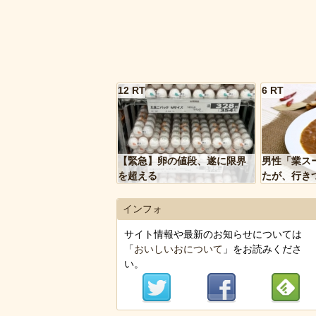
12 RT
6 RT
【緊急】卵の値段、遂に限界
男性「業ス
を超える
たが、行き
トルトカレ
いく…」
インフォ
サイト情報や最新のお知らせについては
「
おいしいおについて
」をお読みくださ
い。