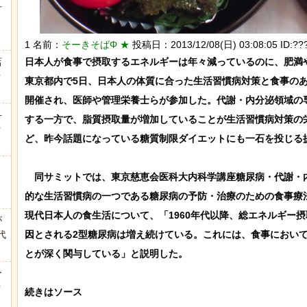
方
1 名前：
そーきそばΦ ★
投稿日：2013/12/08(日) 03:08:05 ID:??
店
日本人が食事で摂取するエネルギーは年々減っているのに、肥満や
ｗ
東京都内で5日、日本人の体質に合った生活習慣病対策と食事のあ
開催され、医師や管理栄養士らが参加した。代謝・内分泌領域の
弁
する一方で、脂質摂取量が増加していることが生活習慣病対策の
ｗ
ど、昨今話題になっている糖質制限ダイエットにも一石を投じる提
　同サミットでは、東京慈恵会医科大内科学講座糖尿病・代謝・
的な生活習慣病の一つである糖尿病の予防・治療のための食事療法
現代日本人の食生活について、「1960年代以降、総エネルギー
が
代
因とされる2型糖尿病は増え続けている。これには、食事におい
.
とが深く関与している」と説明した。

ー
ｗ