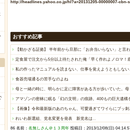
http://headlines.yahoo.co.jp/hl?a=20131205-00000007-cbn-s
に
ぅ
か
おすすめ記事
【動かざる証拠】 半年前から旦那に「お弁当いらない」と言
定食屋で注文から5分以上待たされた俺「早く作れよノロマ！
私の作ったマニュアルを読まない、仕事を覚えようともしない
食器売場通るの苦手なのよね
母と一緒の時に、明らかに足に障害がある方が歩いていた。母
で
アマゾンの密林に眠る「幻の文明」の痕跡。400もの巨大遺構
【画像】令和最新版のあのちゃん、可愛過ぎてワイらにブッ刺さりまく
れいわ新選組、党名変更を発表 新党名は...
86 名前：
名無しさん＠１３周年
投稿日：2013/12/08(日) 04:14:5
【画像】このボケて、破壊力ありすぎてクッソワロタｗｗｗｗ