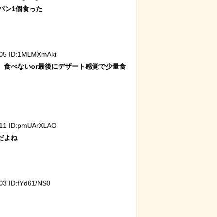
ン1個食った

ったディズニー信者、帰国後『本家』に失望する事態に
05 ID:1MLMXmAki
食べないor最後にデザート感覚で少量食
11 ID:pmUArXLAO
よね

3 ID:fYd61/NS0