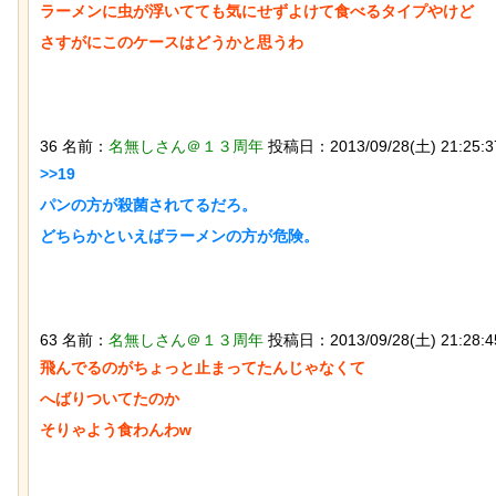
ラーメンに虫が浮いてても気にせずよけて食べるタイプやけど

36 名前：
名無しさん＠１３周年
投稿日：2013/09/28(土) 21:25:37 
【動画】大阪人、だんじりにぶっ潰さ
歴史的な木星系探査機
>>19

れる
ケモノが立ち会ってい
パンの方が殺菌されてるだろ。

63 名前：
名無しさん＠１３周年
投稿日：2013/09/28(土) 21:28:45
飛んでるのがちょっと止まってたんじゃなくて

【画像】ディズニー『リトル・マーメ
なんか泣きたくなってく
へばりついてたのか

イド』実写版のポスターがヤバイ！地
ぷのポスター貼ってく
獄の黙示録みたい