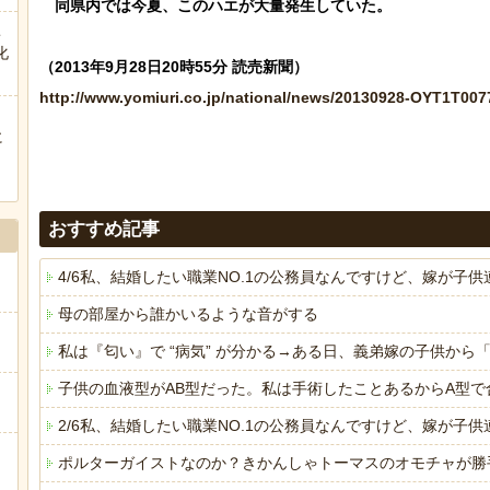
　同県内では今夏、このハエが大量発生していた。

こ
化
http://www.yomiuri.co.jp/national/news/20130928-OYT1T007
に
ぅ
おすすめ記事
4/6私、結婚したい職業NO.1の公務員なんですけど、嫁が
母の部屋から誰かいるような音がする
私は『匂い』で “病気” が分かる→ある日、義弟嫁の子供か
子供の血液型がAB型だった。私は手術したことあるからA型で
2/6私、結婚したい職業NO.1の公務員なんですけど、嫁が
ポルターガイストなのか？きかんしゃトーマスのオモチャが勝