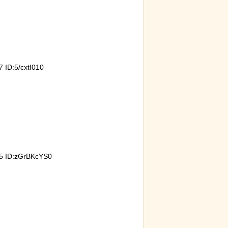
ID:5/cxtI010
打ち上げにナマ
た件
 ID:zGrBKcYS0
る青春18きっ