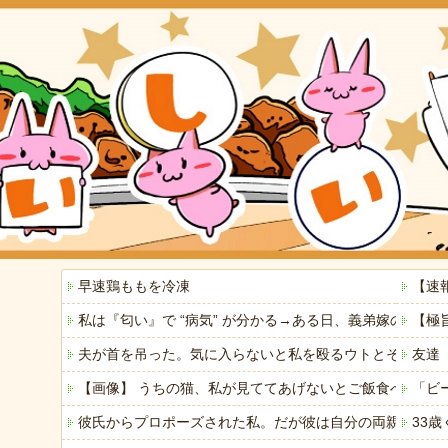
早速鶏ももを冷凍
【速
私は『匂い』で “病気” が分かる→ある日、義弟嫁の子
【極
夫が首を吊った。気に入らないと私を殴るウトとそれを傍
友達
【画像】 うちの猫、私が見ててあげないとご飯食べないの
「ビ
彼氏からプロポーズされた私。だが彼は自分の両親に私の
33