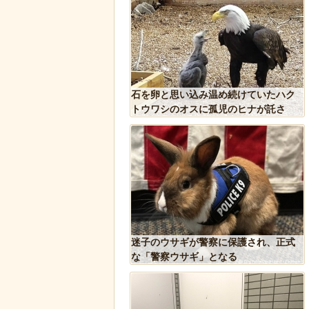
れた物、発煙筒ではなく
石を卵と思い込み温め続けていたハク
判明
トウワシのオスに孤児のヒナが託さ
れ、お世話をするように【続編】
Tで「デーモン小暮」を調
迷子のウサギが警察に保護され、正式
な「警察ウサギ」となる