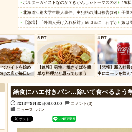
ポルターガイストなのか？きかんしゃトーマスのオモチャ
4/
北海道江別大学生殺人事件、主犯格の川口被告(19)に無期
子供
【急増】「外国人受け入れ反対」56.3％に わずか2年で
娘は
今週末、娘が遂に嫁に行く
【悲
5 RT
4 RT
「ぞわっとした…」カルディで売っているコーヒーのパッケ
【仰
「アメリカのヤンキーがアジア人にケンカを売った結果ｗ
近所
「あなたはアメリカを愛していますか」「はい」トランプ
すま
ーでバイトを始め
【速報】男性、焼きそばを簡
【悲報】新入社員
ヒーローのサバイバルアクション Siege Survivors
電車
つけの店が毎日レ
単な料理だと思ってしまう
中にコーラを飲ん
ーを大量に買って
に怒られてしまう
【中国】パトカーの前で好演技www当たり屋やお煽り運転
【悲
給食にハエ付きパン…除いて食べるよう
2013年9月30日08:00:00
コメント(3)
ニュース
パン
Powered by livedoor 相互RSS
Powere