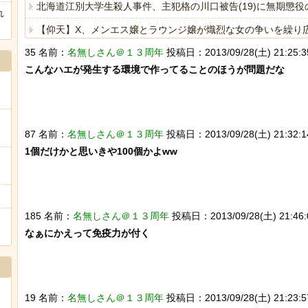
北海道江別大学生殺人事件、主犯格の川口被告(19)に無期懲役
れ
【仰天】X、メンエス嬢とラウンジ嬢が熾烈な女の争いを繰り広げ対戦
35 名前：
名無しさん＠１３周年
投稿日：2013/09/28(土) 21:25:35
【急増】「外国人受け入れ反対」56.3％に わずか2年で20
こんなハエが発生する環境で作ってることのほうが問題だな

海外「日本人はなんて気高いんだ！」 英高級紙も驚愕した極
ヒーローのサバイバルアクション Siege Survivors
87 名前：
名無しさん＠１３周年
投稿日：2013/09/28(土) 21:32:14
1個だけかと思いきや100個かよww

Powered by livedoor 相互RSS
185 名前：
名無しさん＠１３周年
投稿日：2013/09/28(土) 21:46:
なぁにかえって免疫力が付く

19 名前：
名無しさん＠１３周年
投稿日：2013/09/28(土) 21:23:57