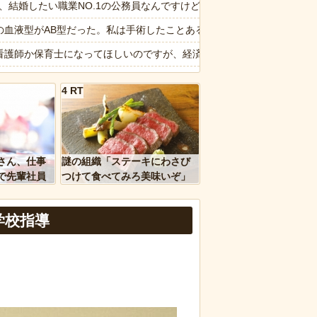
が勝手に動き回る
6私、結婚したい職業NO.1の公務員なんですけど、嫁が子供連れて家
懲役の判決
の血液型がAB型だった。私は手術したことあるからA型で合ってるし…旦
20.7ポイント増、東大調査「若い世代ほど増加」
看護師か保育士になってほしいのですが、経済学部に行きたいと言い出し
報】吉岡里帆さん、アドリブで相手役俳優の手を取りお胸に押し当てる
4 RT
ージが“一瞬怖い”と話題にwwww
天】X、メンエス嬢とラウンジ嬢が熾烈な女の争いを繰り広げ対戦型になってしまう
ｗｗ」 ほか
のコープにいる爺さん、隙あらば他人のカゴに商品を入れようとする
、国防総省職員数千人をウソ発見器にかける方針
ん、マジのガチでウーバーが無理なんやが
さん、仕事
謎の組織「ステーキにわさび
を待っていたら…目の前からすごい視線を感じた😂
で先輩社員
つけて食べてみろ美味いぞ」
ｗｗｗｗ
ワイ「んなわけないだろｗ」
など盛りだくさん
報】味噌ラーメンで行列、出来ない
学校指導
d by livedoor 相互RSS