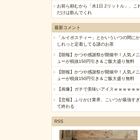
お前ら頼むから「水1日 2リットル」、こ
だけは飲んでくれ
最新コメント
「ルイボスティー」とかいういつの間にか
しれっと定着してる謎のお茶
【朗報】かつや感謝祭が開催中！人気メニ
ューが税抜150円引き＆ご飯大盛り無料
【朗報】かつや感謝祭が開催中！人気メニ
ューが税抜150円引き＆ご飯大盛り無料
【画像】ガチで美味いアイスｗｗｗｗｗｗ
【悲報】ふりかけ業界、こいつが最強すぎ
て終わる
RSS