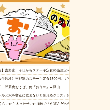
おいしいお
報】吉野家、今日からステーキ定食発売決定ｗｗｗｗｗｗ
供から「ガンの匂い」がし始めたので、夫経由で「ガンではないか」と伝
旨牛鉄板】吉野家のステーキ定食1500円、ガチで美味そうｗｗｗ
観するトメに生活費をくれない夫…地獄の義実家をでて離婚しようとし
「二郎系食おうぜ」俺「おうｗ」→豚山
なんでなん
ールと水を交互に飲まないと倒れるグラス」発売 適正飲酒を施す
存在を一度も報告してなかった
歳くらいから太ったせいか加齢で＊が緩んだのかチョビッと漏れるように