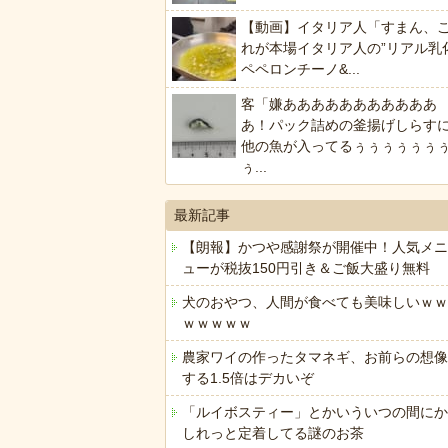
【動画】イタリア人「すまん、
れが本場イタリア人の”リアル乳
ペペロンチーノ&...
客「嫌あああああああああああ
あ！パック詰めの釜揚げしらす
他の魚が入ってるぅぅぅぅぅぅ
ぅ...
最新記事
【朗報】かつや感謝祭が開催中！人気メニ
ューが税抜150円引き＆ご飯大盛り無料
犬のおやつ、人間が食べても美味しいｗｗ
ｗｗｗｗｗ
農家ワイの作ったタマネギ、お前らの想像
する1.5倍はデカいぞ
「ルイボスティー」とかいういつの間にか
しれっと定着してる謎のお茶