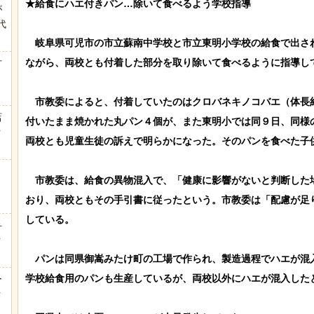
★給食にハエ付きパン…除いて食べるよう学校指導

が
代
.
　岐阜県可児市の市立蘇南中学校と市立東明小学校の給食で出さ
ながら、両校とも付着した部分を取り除いて食べるように指導して
方
　市教委によると、付着していたのはクロバネキノコバエ（体長
店
付いたまま焼かれた丸パン４個が、また東明小では同９日、同様
ｗ
両校とも児童生徒の訴えで明らかになった。そのパンを食べた子供
　市教委は、給食の異物混入で、「健康に影響がないと判断した
おり、両校ともその手引書に従ったという。市教委は「配慮が足
している。

弁
ｗ
　パンは同県御嵩みたけ町の工場で作られ、製造過程でハエが混
学校給食用のパンも生産しているが、両校以外にハエが混入したと
ー
ｗ