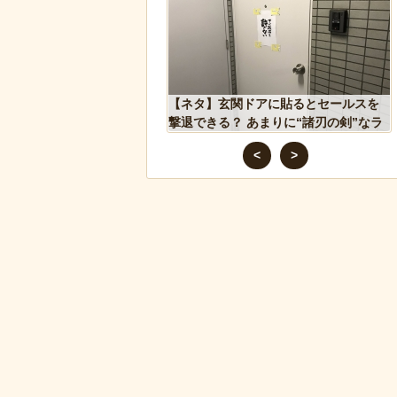
シア兵が自分に投下された
【ネタ】玄関ドアに貼るとセールスを
を投げ返して助かる！！
撃退できる？ あまりに“諸刃の剣”なラ
イフハックが話題にｗ
<
>