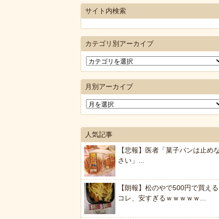
サイト内検索
カテゴリ別アーカイブ
月別アーカイブ
人気記事
【悲報】医者「菓子パンは止め
さい」...
【朗報】松のやで500円で買える
コレ、安すぎるｗｗｗｗｗ...