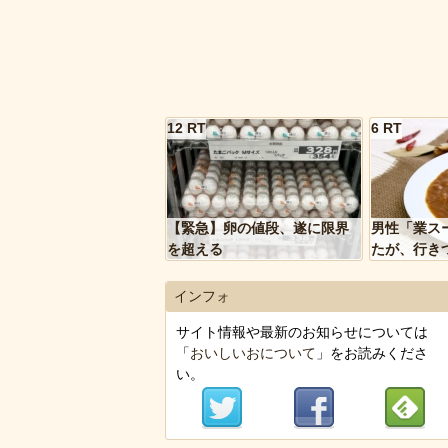
12 RT
6 RT
【緊急】卵の値段、遂に限界
男性「業ス
を超える
たが、行き
トルトカレ
いく…」
インフォ
サイト情報や最新のお知らせについては
「
おいしいおについて
」をお読みくださ
い。