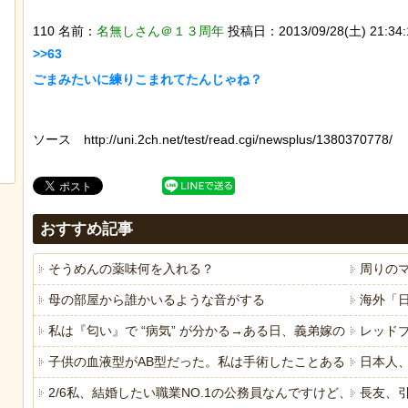
110 名前：
名無しさん＠１３周年
投稿日：2013/09/28(土) 21:34:1
>>63

後ろ片足を失った象、保護区で義足を
「マンデラ効果」とい
作ってもらい歩けるように！
と異なる思い込み、ガ
ソース http://uni.2ch.net/test/read.cgi/newsplus/1380370778/
ｗｗｗｗｗｗｗｗｗｗ
おすすめ記事
そうめんの薬味何を入れる？
周りの
母の部屋から誰かいるような音がする
海外「
私は『匂い』で “病気” が分かる→ある日、義弟嫁の子供か
レッド
子供の血液型がAB型だった。私は手術したことあるからA型で
日本人
2/6私、結婚したい職業NO.1の公務員なんですけど、嫁が
長友、引