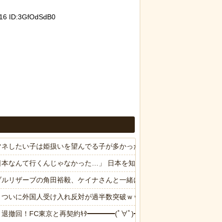
6 ID:3GfOdSdB0
う集団的な事実
チで怖過ぎるｗ
ｗ
マネしたい子は姫扱いを望んでる子が多かった
日本なんて行くんじゃなかった…」 日本を知ってしまったディズニー信
ら「ガンの匂い」がし始めたので、夫経由で「ガンではないか」と伝えた
ブルリザーブの角田裕毅、ケイナさんと一緒に酒蔵巡りをしている模様
合ってるし…旦那(O型)の血液型を調べてみよう」→ 結果・・・
、ついに外国人受け入れ反対が過半数突破ｗｗｗ
子供連れて家出した。全く理由は思いつかないけど強いてあげるとすれば
退撤回！FC東京と再契約ｷﾀ━━━━(ﾟ∀ﾟ)━━━━!!