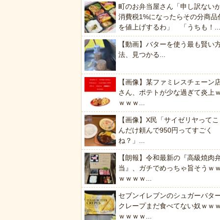
町のお弁当屋さん「申し訳ない
消費税1%になったらその分商品
を値上げするわ」 「うちも！..
【動画】バターを使う最も賢い
法、見つかる...
【画像】某ファミレスチェーン
さん、ポテトが少な過ぎて炎上
ｗｗｗ...
【画像】X民「サイゼリヤってこ
んだけ頼んで950円ってすごく
ね？」...
【朗報】令和最新の『高級焼肉
当』、ガチでめっちゃ旨そうｗ
ｗｗｗｗ...
セブンイレブンのシュガーバタ
クレープまだ食べてない奴ｗｗ
ｗｗｗｗ...