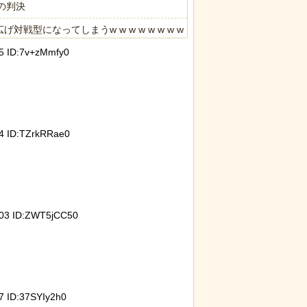
の判決
型になってしまうw w w w w w w w
 ID:7v+zMmfy0
.7ポイント増、東大調査「若い世代ほど増加」
限の中の日本人の姿に世界が衝撃
 ID:TZrkRRae0
03 ID:ZWT5jCC50
 ID:37SYIy2h0