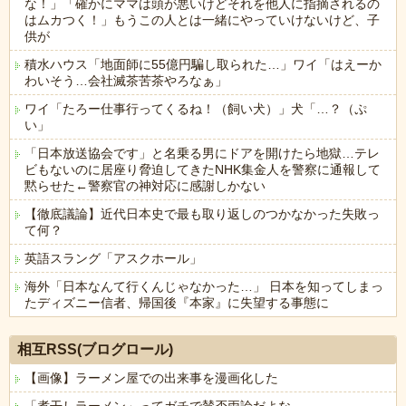
な！」「確かにママは頭が悪いけどそれを他人に指摘されるの
はムカつく！」もうこの人とは一緒にやっていけないけど、子
供が
積水ハウス「地面師に55億円騙し取られた…」ワイ「はえーか
わいそう…会社滅茶苦茶やろなぁ」
ワイ「たろー仕事行ってくるね！（飼い犬）」犬「…？（ぷ
い」
「日本放送協会です」と名乗る男にドアを開けたら地獄…テレ
ビもないのに居座り脅迫してきたNHK集金人を警察に通報して
黙らせた←警察官の神対応に感謝しかない
【徹底議論】近代日本史で最も取り返しのつかなかった失敗っ
て何？
英語スラング「アスクホール」
海外「日本なんて行くんじゃなかった…」 日本を知ってしまっ
たディズニー信者、帰国後『本家』に失望する事態に
Powered by livedoor 相互RSS
相互RSS(ブログロール)
【画像】ラーメン屋での出来事を漫画化した