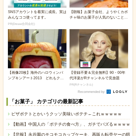
SNSアカウントを着実に成長。実は
【朗報】お菓子会社、ようやくカボ
みんなココ使ってます。
チャ味のお菓子が人気のないことに
気づく
PR(Dreaw合同会社)
【画像20枚】海外のハロウィンパ
【登録不要＆完全無料】90・00年
ンプキンアート2013 どれもクオ
代洋楽がRチャンネルで見放題
リティたけぇｗ...
PR(Rチャンネル)
Recommended by
「お菓子」 カテゴリの最新記事
ピザポテトとかいうクッソ美味いポテチ←これｗｗｗｗｗ
【動画】中国人の「ポテチの食べ方」、ガチでバズるｗｗｗｗｗ
【悲報】永谷園のモコモコカップケーキ、再販も転売ヤーの餌食