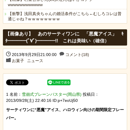
wwwwwwwwwwww
【衝撃】浅田真央ちゃんの婚活条件がこちら←むしろコレは普
通じゃね？w w w w w w w w
Powered by livedoor 相互RSS
【画像あり】 あのサーティワンに 「悪魔アイス」 ｷ
ﾀ━━━━(ﾟ∀ﾟ)━━━━!! これは美味い（確信）
2013年9月29日21:00:00
コメント(18)
お菓子
ニュース
1 名前：
雪崩式ブレーンバスター(岡山県)
投稿日：
2013/09/28(土) 22:40:16 ID:p+7eoUj50
サーティワンに“悪魔”アイス、ハロウィン向けの期間限定フレー
バー。
