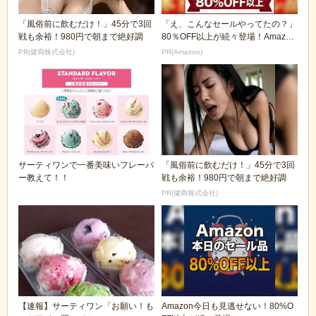
「風俗前に飲むだけ！」45分で3回
「え、こんなセールやってたの？」
戦も余裕！980円で朝まで絶好調
80％OFF以上が続々登場！Amazon
の本気が...
PR(健商株式会社)
PR(Amazon)
サーティワンで一番美味いフレーバ
「風俗前に飲むだけ！」45分で3回
ー教えて！！
戦も余裕！980円で朝まで絶好調
PR(健商株式会社)
【速報】サーティワン「お願い！も
Amazon今日も見逃せない！80%O