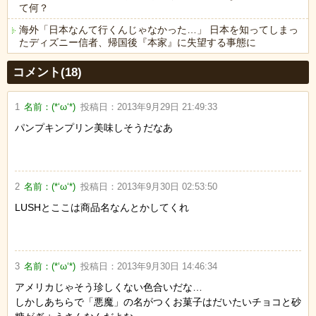
て何？
海外「日本なんて行くんじゃなかった…」 日本を知ってしまっ
たディズニー信者、帰国後『本家』に失望する事態に
Powered by livedoor 相互RSS
コメント(18)
1
名前：
(*‘ω‘*)
投稿日：
2013年9月29日 21:49:33
パンプキンプリン美味しそうだなあ
2
名前：
(*‘ω‘*)
投稿日：
2013年9月30日 02:53:50
LUSHとここは商品名なんとかしてくれ
3
名前：
(*‘ω‘*)
投稿日：
2013年9月30日 14:46:34
アメリカじゃそう珍しくない色合いだな…
しかしあちらで「悪魔」の名がつくお菓子はだいたいチョコと砂