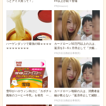
っとアイス買って！」
FF以上が続々登場
PR(Amazon)
ハーゲンダッツで最強の味ｗｗｗｗ
カードローン50万円以上の人は、
ｗｗｗｗｗｗｗｗ
返済を3～6ヶ月停止して『大幅に
減額してから返済...
PR(渋谷法務総合事務所)
雪印がハロウィン向けに「カボチャ
カードローン地獄の人は、消費者金
風味のコーヒー牛乳」を発売 一体
融が教えない『返済停止して減額・
どんな味がするん...
免除する方法』で...
PR(渋谷法務総合事務所)