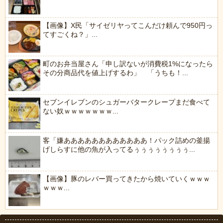
【画像】X民「サイゼリヤってこんだけ頼んで950円っ
てすごくね？」...
町のお弁当屋さん「申し訳ないが消費税1%になったら
その分商品代を値上げするわ」 「うちも！...
セブンイレブンのシュガーバタークレープまだ食べて
ない奴ｗｗｗｗｗｗｗ...
客「嫌ああああああああああああ！パック詰めの釜揚
げしらすに他の魚が入ってるぅぅぅぅぅぅぅぅ...
【画像】豚のレバー買ってきたから焼いていくｗｗｗ
ｗｗｗ...