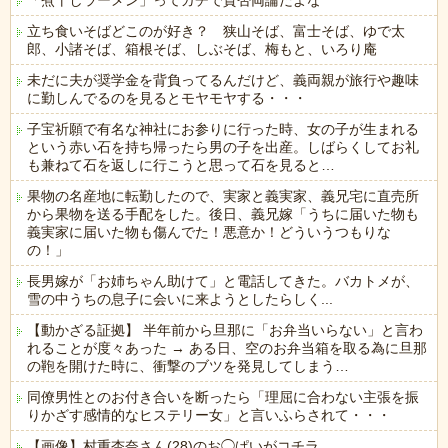
「煮干しラーメン」ってガチで賛否両論だよな
立ち食いそばどこのが好き？ 狭山そば、富士そば、ゆで太
郎、小諸そば、箱根そば、しぶそば、梅もと、いろり庵
未だに夫が奨学金を背負ってるんだけど、義両親が旅行や趣味
に勤しんでるのを見るとモヤモヤする・・・
子宝祈願で有名な神社にお参りに行った時、女の子が生まれる
という赤い石を持ち帰ったら男の子を出産。しばらくしてお礼
も兼ねて石を返しに行こうと思って石を見ると…
果物の名産地に転勤したので、実家と義実家、義兄宅に直売所
から果物を送る手配をした。後日、義兄嫁「うちに届いた物も
義実家に届いた物も傷んでた！悪意か！どういうつもりな
の！」
長男嫁が「お姉ちゃん助けて」と電話してきた。バカトメが、
雪の中うちの息子に会いに来ようとしたらしく...
【動かざる証拠】 半年前から旦那に「お弁当いらない」と言わ
れることが度々あった → ある日、空のお弁当箱を取る為に旦那
の鞄を開けた時に、衝撃のブツを発見してしまう…
同僚男性とのお付き合いを断ったら「理屈に合わない主張を振
りかざす感情的なヒステリー女」と言いふらされて・・・
【画像】村重杏奈さん(28)のお◯ぱいがコチラ