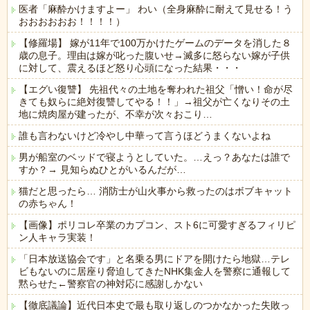
医者「麻酔かけますよー」 わい（全身麻酔に耐えて見せる！う
おおおおおお！！！！）
【修羅場】 嫁が11年で100万かけたゲームのデータを消した８
歳の息子。理由は嫁が叱った腹いせ→滅多に怒らない嫁が子供
に対して、震えるほど怒り心頭になった結果・・・
【エグい復讐】 先祖代々の土地を奪われた祖父「憎い！命が尽
きても奴らに絶対復讐してやる！！」→祖父が亡くなりその土
地に焼肉屋が建ったが、不幸が次々おこり…
誰も言わないけど冷やし中華って言うほどうまくないよね
男が船室のベッドで寝ようとしていた。…えっ？あなたは誰で
すか？→ 見知らぬひとがいるんだが…
猫だと思ったら… 消防士が山火事から救ったのはボブキャット
の赤ちゃん！
【画像】ポリコレ卒業のカプコン、スト6に可愛すぎるフィリピ
ン人キャラ実装！
「日本放送協会です」と名乗る男にドアを開けたら地獄…テレ
ビもないのに居座り脅迫してきたNHK集金人を警察に通報して
黙らせた←警察官の神対応に感謝しかない
【徹底議論】近代日本史で最も取り返しのつかなかった失敗っ