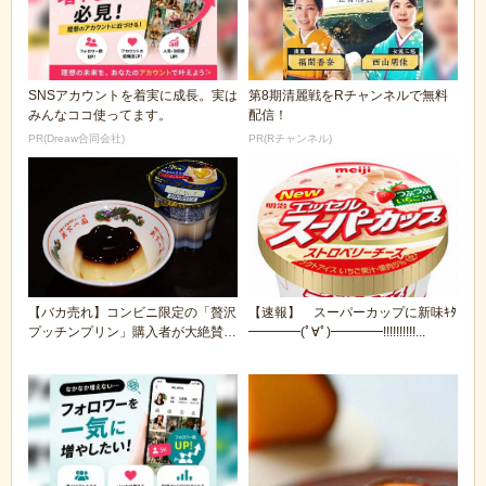
SNSアカウントを着実に成長。実は
第8期清麗戦をRチャンネルで無料
みんなココ使ってます。
配信！
PR(Dreaw合同会社)
PR(Rチャンネル)
【バカ売れ】コンビニ限定の「贅沢
【速報】 スーパーカップに新味ｷﾀ
プッチンプリン」購入者が大絶賛
━━━━(ﾟ∀ﾟ)━━━━!!!!!!!!!!...
毎日食べる人も出...