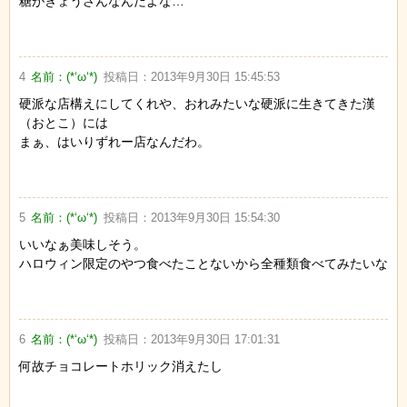
糖がぎょうさんなんだよな…
4
名前：
(*‘ω‘*)
投稿日：
2013年9月30日 15:45:53
硬派な店構えにしてくれや、おれみたいな硬派に生きてきた漢
（おとこ）には
まぁ、はいりずれー店なんだわ。
5
名前：
(*‘ω‘*)
投稿日：
2013年9月30日 15:54:30
いいなぁ美味しそう。
ハロウィン限定のやつ食べたことないから全種類食べてみたいな
6
名前：
(*‘ω‘*)
投稿日：
2013年9月30日 17:01:31
何故チョコレートホリック消えたし