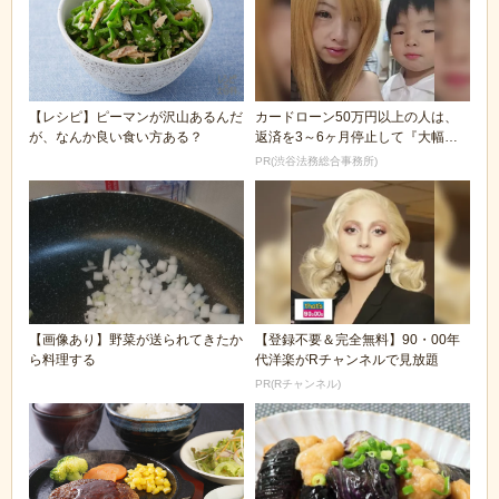
【レシピ】ピーマンが沢山あるんだ
カードローン50万円以上の人は、
が、なんか良い食い方ある？
返済を3～6ヶ月停止して『大幅に
減額してから返済...
PR(渋谷法務総合事務所)
【画像あり】野菜が送られてきたか
【登録不要＆完全無料】90・00年
ら料理する
代洋楽がRチャンネルで見放題
PR(Rチャンネル)