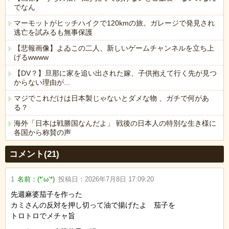
でなん
マーモットがヒッチハイクで120kmの旅。ガレージで発見され
逃亡を試みるも無事保護
【悲報画像】よゐこの二人、新しいゲームチャンネルを立ち上
げるwwww
【DV？】旦那に家を追い出された嫁、子供抱えて行く先が見つ
からない理由が...
マジでこれだけは日本製じゃないとダメな物 、ガチで何があ
る？
海外「日本は戦勝国なんだよ」 戦後の日本人の特別な生き様に
各国から称賛の声
Powered by livedoor 相互RSS
コメント(21)
1
名前：
(*‘ω‘*)
投稿日：
2026年7月8日 17:09:20
先週麻婆茄子を作った
カミさんの反対を押し切って油で揚げたよ 茄子を
トロトロでメチャ旨