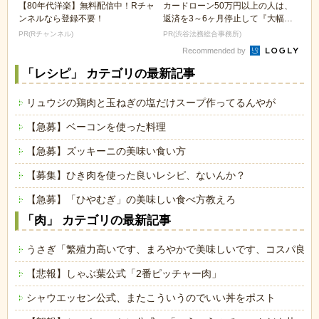
【80年代洋楽】無料配信中！Rチャ
カードローン50万円以上の人は、
ンネルなら登録不要！
返済を3～6ヶ月停止して『大幅に
減額してから返済...
PR(Rチャンネル)
PR(渋谷法務総合事務所)
Recommended by
「レシピ」 カテゴリの最新記事
リュウジの鶏肉と玉ねぎの塩だけスープ作ってるんやが
【急募】ベーコンを使った料理
【急募】ズッキーニの美味い食い方
【募集】ひき肉を使った良いレシピ、ないんか？
【急募】「ひやむぎ」の美味しい食べ方教えろ
「肉」 カテゴリの最新記事
うさぎ「繁殖力高いです、まろやかで美味しいです、コスパ良い
【悲報】しゃぶ葉公式「2番ピッチャー肉」
シャウエッセン公式、またこういうのでいい丼をポスト