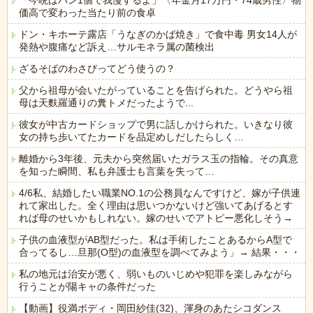
「今晩はパン1個で我慢するよ」〈年金月17万円・74歳男性〉物
価高で変わった当たり前の食卓
ドン・キホーテ露店「うなぎのかば焼き」で食中毒 男女14人が
発熱や腹痛など訴え…サルモネラ属の菌検出
ざるそばのわさびってどう使うの？
父から祖母が会いたがっていることを告げられた。どうやら祖
母は天麩羅通りの糞トメだったようで...
彼女が中古カードショップで男に話しかけられた。いきなり彼
女の持ち歩いてたカードを品定めしだしたらしく…
離婚から3年後、元夫から突然届いたガラス玉の指輪。その真意
を知った瞬間、私も弁護士も言葉を失って…
4/6私、結婚したい職業NO.1の公務員なんですけど、嫁が子供連
れて家出した。全く理由は思いつかないけど強いてあげるとす
れば母のせいかもしれない。嫁のせいでアトピー悪化しそう→
子供の血液型がAB型だった。私は手術したことあるからA型で
合ってるし…旦那(O型)の血液型を調べてみよう」→ 結果・・・
私の地元は治安が悪く、弱いものいじめや犯罪を楽しみながら
行うことが陽キャの条件だった
【動画】役満ボディ・岡田紗佳(32)、渾身のあたシコダンス