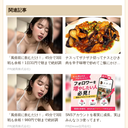
関連記事
「風俗前に飲むだけ！」45分で3回
ナスってザクザク切ってナスとひき
戦も余裕！1日31円で朝まで絶好調
肉を辛子味噌で炒めてご飯にかけれ
ば美味しいんじゃ...
PR(健商株式会社)
「風俗前に飲むだけ！」45分で3回
SNSアカウントを着実に成長。実は
戦も余裕！980円で朝まで絶好調
みんなココ使ってます。
PR(健商株式会社)
PR(Dreaw合同会社)