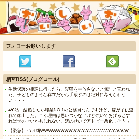
フォローお願いします
相互RSS(ブログロール)
生活保護の相談に行ったら、愛猫を手放さないと無理と言われ
た。子どものような存在だから手放すのは絶対に考えられな
い・・・
4/6私、結婚したい職業NO.1の公務員なんですけど、嫁が子供連
れて家出した。全く理由は思いつかないけど強いてあげるとす
れば母のせいかもしれない。嫁のせいでアトピー悪化しそう→
【緊急】 つけ麺WWWWWWWWWWWWWWWWWWWWWW