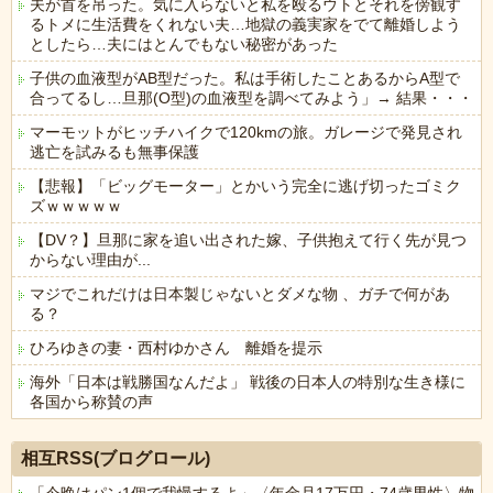
夫が首を吊った。気に入らないと私を殴るウトとそれを傍観す
るトメに生活費をくれない夫…地獄の義実家をでて離婚しよう
としたら…夫にはとんでもない秘密があった
子供の血液型がAB型だった。私は手術したことあるからA型で
合ってるし…旦那(O型)の血液型を調べてみよう」→ 結果・・・
マーモットがヒッチハイクで120kmの旅。ガレージで発見され
逃亡を試みるも無事保護
【悲報】「ビッグモーター」とかいう完全に逃げ切ったゴミク
ズｗｗｗｗｗ
【DV？】旦那に家を追い出された嫁、子供抱えて行く先が見つ
からない理由が...
マジでこれだけは日本製じゃないとダメな物 、ガチで何があ
る？
ひろゆきの妻・西村ゆかさん 離婚を提示
海外「日本は戦勝国なんだよ」 戦後の日本人の特別な生き様に
各国から称賛の声
Powered by livedoor 相互RSS
相互RSS(ブログロール)