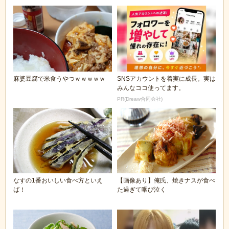
麻婆豆腐で米食うやつｗｗｗｗｗ
SNSアカウントを着実に成長。実は
みんなココ使ってます。
PR(Dreaw合同会社)
なすの1番おいしい食べ方といえ
【画像あり】俺氏、焼きナスが食べ
ば！
た過ぎて咽び泣く