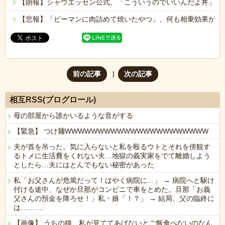
【朗報】シャウエッセン公式、「こういうのでいいんだよ丼」を
【悲報】「ピーマンに肉詰めて焼いたやつ」、何も相乗効果が無
前の記事
次の記事
相互RSS(ブログロール)
母の部屋から誰かいるような音がする
【緊急】 つけ麺WWWWWWWWWWWWWWWWWWWWWW
夫が首を吊った。気に入らないと私を殴るウトとそれを傍観す
るトメに生活費をくれない夫…地獄の義実家をでて離婚しよう
としたら…夫にはとんでもない秘密があった
私「お父さんが危篤だって！はやく病院に…」 → 病院へと駆け
付ける途中、なぜか旦那がコンビニで車をとめた。旦那「お義
父さんの預金を降ろせ！」私・娘「！？」 → 結局、父の臨終に
は……….
【画像】 うちの猫、私が見ててあげないとご飯食べないのなん