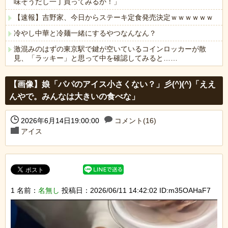
味そうだし一丁買ってみるか！」
【速報】吉野家、今日からステーキ定食発売決定ｗｗｗｗｗｗ
冷やし中華と冷麺一緒にするやつなんなん？
激混みのはずの東京駅で鍵が空いているコインロッカーが散
見、「ラッキー」と思って中を確認してみると……
Powered by livedoor 相互RSS
【画像】娘「パパのアイス小さくない？」彡(^)(^)「ええ
んやで。みんなは大きいの食べな」
2026年6月14日19:00:00
コメント(16)
アイス
1 名前：
名無し
投稿日：2026/06/11 14:42:02 ID:m35OAHaF7