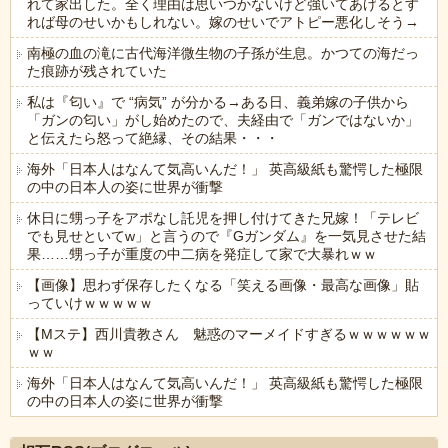
れて家出した。全く理由は思いつかないけど強いてあげるとす
れば母のせいかもしれない。嫁のせいでアトピー悪化しそう→
南極の血の滝に古代海洋微生物の子孫が生息。かつての海だっ
た痕跡が残されていた
私は『匂い』で “病気” が分かる→ある日、義弟嫁の子供から
「ガンの匂い」がし始めたので、夫経由で「ガンではないか」
と伝えたら怒って絶縁、その結果・・・
海外「日本人はなんて気高いんだ！」 英高級紙も驚愕した極限
の中の日本人の姿に世界が衝撃
休日に甥っ子をアポなし託児を押し付けてきた兄嫁！「テレビ
でも見せといてw」と言うので『Gガンダム』を一気見させた結
果……甥っ子が重度の中二病を発症して家で大暴れｗｗ
【画像】思わず保存したくなる「笑える画像・最高な画像」貼
っていけｗｗｗｗｗ
【Mステ】西川貴教さん 魅惑のマーメイドすぎるｗｗｗｗｗｗ
ｗｗ
海外「日本人はなんて気高いんだ！」 英高級紙も驚愕した極限
の中の日本人の姿に世界が衝撃
Powered by livedoor 相互RSS