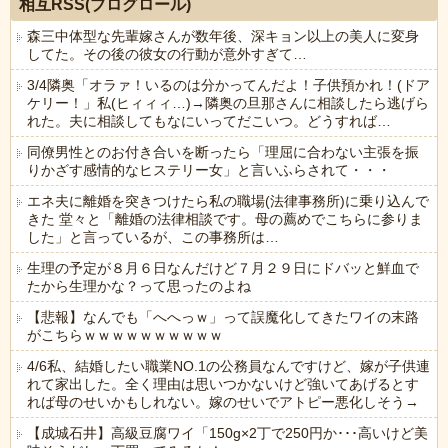
相互RSS(ブログロール)
森三中体型な先輩嫁さんが数年後、深キョン以上の美人に変身
してた。その後の彼女の行動が意外すぎて…
3/4隣奥「オラァ！いるのは分かってんだよ！子供預かれ！(ドア
ケリー！」私(ヒィィィ…)→隣奥の旦那さんに相談したら逃げら
れた。夫に相談してもなにいってだこいつ。どうすれば…
同僚男性とのお付き合いを断ったら「理屈に合わない主張を振
りかざす感情的なヒステリー女」と言いふらされて・・・
エネ夫に離婚を突きつけたら私の職場(法律事務所)に乗り込んで
きた 堂々と「離婚の法律相談です。母の薦めでこちらに参りま
した」と言っているが、この事務所は…
生理の予定が８月６日なんだけど７月２９日にドバッと鮮血で
たから生理かな？って思ったのよね
【悲報】なんでも「へへっｗ」って誤魔化してきたワイの末路
がこちらｗｗｗｗｗｗｗｗｗｗ
4/6私、結婚したい職業NO.1の公務員なんですけど、嫁が子供連
れて家出した。全く理由は思いつかないけど強いてあげるとす
れば母のせいかもしれない。嫁のせいでアトピー悪化しそう→
【成城石井】高級豆腐ワイ「150g×2丁で250円か･･･高いけど美