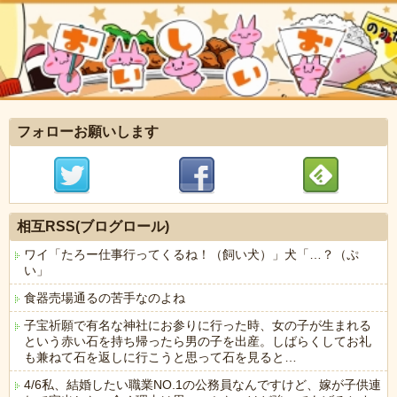
フォローお願いします
相互RSS(ブログロール)
ワイ「たろー仕事行ってくるね！（飼い犬）」犬「…？（ぷ
い」
食器売場通るの苦手なのよね
子宝祈願で有名な神社にお参りに行った時、女の子が生まれる
という赤い石を持ち帰ったら男の子を出産。しばらくしてお礼
も兼ねて石を返しに行こうと思って石を見ると…
4/6私、結婚したい職業NO.1の公務員なんですけど、嫁が子供連