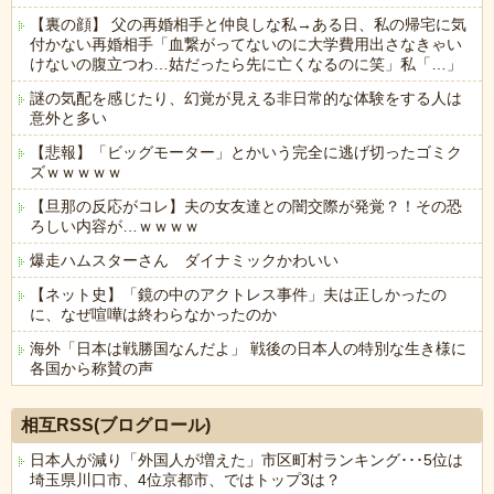
【裏の顔】 父の再婚相手と仲良しな私→ある日、私の帰宅に気
付かない再婚相手「血繋がってないのに大学費用出さなきゃい
けないの腹立つわ…姑だったら先に亡くなるのに笑」私「…」
謎の気配を感じたり、幻覚が見える非日常的な体験をする人は
意外と多い
【悲報】「ビッグモーター」とかいう完全に逃げ切ったゴミク
ズｗｗｗｗｗ
【旦那の反応がコレ】夫の女友達との闇交際が発覚？！その恐
ろしい内容が…ｗｗｗｗ
爆走ハムスターさん ダイナミックかわいい
【ネット史】「鏡の中のアクトレス事件」夫は正しかったの
に、なぜ喧嘩は終わらなかったのか
海外「日本は戦勝国なんだよ」 戦後の日本人の特別な生き様に
各国から称賛の声
Powered by livedoor 相互RSS
相互RSS(ブログロール)
日本人が減り「外国人が増えた」市区町村ランキング･･･5位は
埼玉県川口市、4位京都市、ではトップ3は？