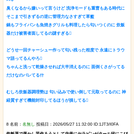
臭くなるから嫌いって言うけど 洗浄モードも重曹もある時代に 
そこまで引きずるの逆に管理力なさすぎて草藍

鍋もフライパンも魚焼きグリルも料理したら匂いつくのに 炊飯
器だけ被害者面してるの謎すぎる

どうせ一回チャーシュー作って匂い残った程度で 永遠にトラウ
マ語ってるんやろ

ちゃんと洗って乾燥させれば大半消えるのに 面倒くさがってる
だけなのバレてる什

むしろ炊飯器調理勢は 匂い込みで使い倒して元取ってるのに 神
経質すぎて機能封印してるほうが損してる

8 名前：
名無し
投稿日：2026/05/27 11:32:00 ID:1JT3/I0FA
炊飯器で蒸かし芋作ろうとして内釜にヤラピンがタール状にこび