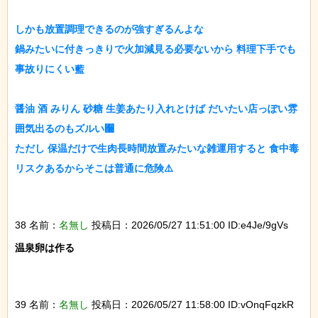
しかも放置調理できるのが強すぎるんよな

鍋みたいに付きっきりで火加減見る必要ないから 料理下手でも
事故りにくい藍

醤油 酒 みりん 砂糖 生姜あたり入れとけば だいたい店っぽい雰
囲気出るのもズルい﫠

ただし 保温だけで生肉長時間放置みたいな雑運用すると 食中毒
リスクあるからそこは普通に危険⚠️

38 名前：
名無し
投稿日：2026/05/27 11:51:00 ID:e4Je/9gVs
温泉卵は作る

39 名前：
名無し
投稿日：2026/05/27 11:58:00 ID:vOnqFqzkR