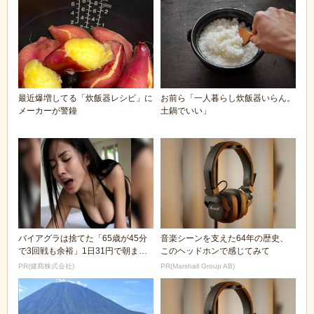
最近爆増してる「炊飯器レシピ」に
お前ら「一人暮らし炊飯器いらん。
メーカーが警鐘
土鍋でいい」
バイアグラは捨てた「65歳が45分
音楽シーンを支えた64年の歴史、
で3回戦も余裕」1日31円で朝まで
このヘッドホンで感じてみて
絶好調！
PR(健商株式会社)
PR(Marshall Group AB)