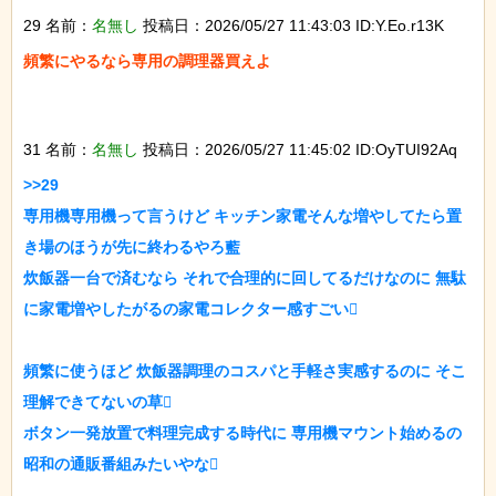
29 名前：
名無し
投稿日：2026/05/27 11:43:03 ID:Y.Eo.r13K
頻繁にやるなら専用の調理器買えよ

31 名前：
名無し
投稿日：2026/05/27 11:45:02 ID:OyTUI92Aq
>>29

専用機専用機って言うけど キッチン家電そんな増やしてたら置
き場のほうが先に終わるやろ藍

炊飯器一台で済むなら それで合理的に回してるだけなのに 無駄
に家電増やしたがるの家電コレクター感すごい

頻繁に使うほど 炊飯器調理のコスパと手軽さ実感するのに そこ
理解できてないの草

ボタン一発放置で料理完成する時代に 専用機マウント始めるの
昭和の通販番組みたいやな
