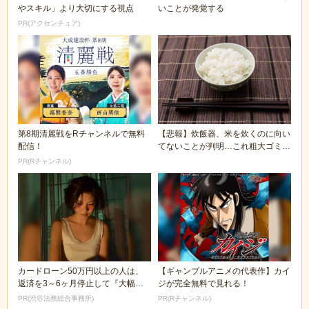
やスキル」より大切にする視点
いことが発覚する
PR(アクセンチュア)
第8期清麗戦をRチャンネルで無料
【悲報】炊飯器、米を炊くのに向い
配信！
てないことが判明…これ粗大ゴミだ
ろ
PR(Rチャンネル)
カードローン50万円以上の人は、
【ギャンブルアニメの代表作】カイ
返済を3～6ヶ月停止して『大幅に
ジが完全無料で見れる！
減額してから返済...
PR(渋谷法務総合事務所)
PR(Rチャンネル)