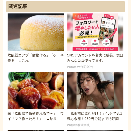
関連記事
炊飯器エアプ「煮物作る」「ケーキ
SNSアカウントを着実に成長。実は
作る」←これ
みんなココ使ってます。
PR(Dreaw合同会社)
敵「炊飯器で角煮作れるでｗ」 ワ
「風俗前に飲むだけ！」45分で3回
イ「マ？作ったろ！」 →結果
戦も余裕！980円で朝まで絶好調
PR(健商株式会社)