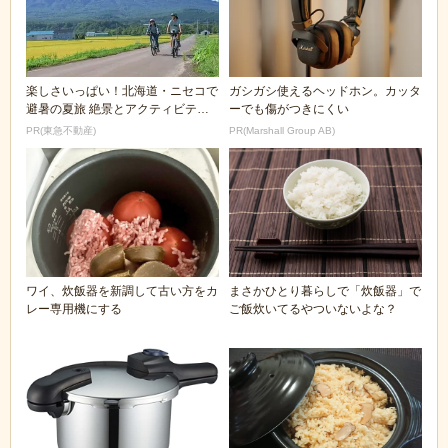
楽しさいっぱい！北海道・ニセコで
ガシガシ使えるヘッドホン。カッタ
避暑の夏旅 絶景とアクティビティ
ーでも傷がつきにくい
が揃う「ニセコ東...
PR(東急不動産)
PR(Marshall Group AB)
ワイ、炊飯器を新調して古い方をカ
まさかひとり暮らしで「炊飯器」で
レー専用機にする
ご飯炊いてるやついないよな？