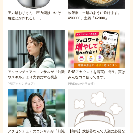
圧力鍋おじさん「圧力鍋はいいぞ！
炊飯器「土鍋のように炊けます。
角煮とか作れるし！」
¥50000」土鍋「¥2000」
アクセンチュアのコンサルが「知識
SNSアカウントを着実に成長。実は
やスキル」より大切にする視点
みんなココ使ってます。
PR(アクセンチュア)
PR(Dreaw合同会社)
アクセンチュアのコンサルが「知識
【朗報】炊飯器なんて人類に必要な