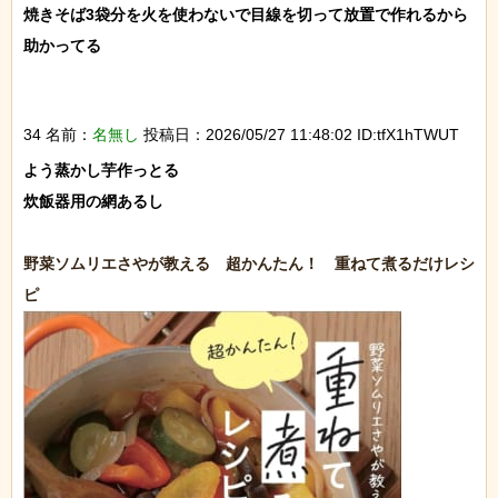
焼きそば3袋分を火を使わないで目線を切って放置で作れるから
助かってる

34 名前：
名無し
投稿日：2026/05/27 11:48:02 ID:tfX1hTWUT
よう蒸かし芋作っとる

炊飯器用の網あるし

野菜ソムリエさやが教える　超かんたん！　重ねて煮るだけレシ