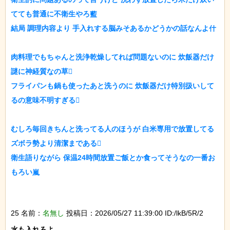
てても普通に不衛生やろ藍

結局 調理内容より 手入れする脳みそあるかどうかの話なんよ什

肉料理でもちゃんと洗浄乾燥してれば問題ないのに 炊飯器だけ
謎に神経質なの草

フライパンも鍋も使ったあと洗うのに 炊飯器だけ特別扱いして
るの意味不明すぎる

むしろ毎回きちんと洗ってる人のほうが 白米専用で放置してる
ズボラ勢より清潔まである

衛生語りながら 保温24時間放置ご飯とか食ってそうなの一番お
もろい嵐

25 名前：
名無し
投稿日：2026/05/27 11:39:00 ID:/lkB/5R/2
水も入れろよ
