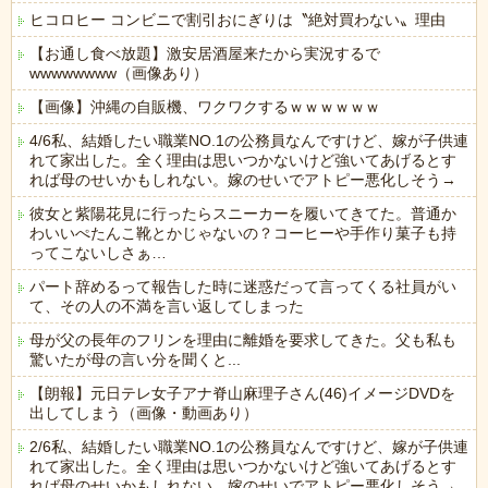
ヒコロヒー コンビニで割引おにぎりは〝絶対買わない〟理由
【お通し食べ放題】激安居酒屋来たから実況するで
wwwwwwww（画像あり）
【画像】沖縄の自販機、ワクワクするｗｗｗｗｗｗ
4/6私、結婚したい職業NO.1の公務員なんですけど、嫁が子供連
れて家出した。全く理由は思いつかないけど強いてあげるとす
れば母のせいかもしれない。嫁のせいでアトピー悪化しそう→
彼女と紫陽花見に行ったらスニーカーを履いてきてた。普通か
わいいぺたんこ靴とかじゃないの？コーヒーや手作り菓子も持
ってこないしさぁ…
パート辞めるって報告した時に迷惑だって言ってくる社員がい
て、その人の不満を言い返してしまった
母が父の長年のフリンを理由に離婚を要求してきた。父も私も
驚いたが母の言い分を聞くと...
【朗報】元日テレ女子アナ脊山麻理子さん(46)イメージDVDを
出してしまう（画像・動画あり）
2/6私、結婚したい職業NO.1の公務員なんですけど、嫁が子供連
れて家出した。全く理由は思いつかないけど強いてあげるとす
れば母のせいかもしれない。嫁のせいでアトピー悪化しそう→