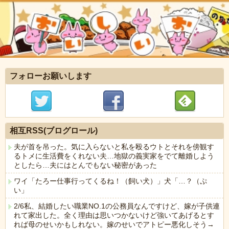
フォローお願いします
相互RSS(ブログロール)
夫が首を吊った。気に入らないと私を殴るウトとそれを傍観す
るトメに生活費をくれない夫…地獄の義実家をでて離婚しよう
としたら…夫にはとんでもない秘密があった
ワイ「たろー仕事行ってくるね！（飼い犬）」犬「…？（ぷ
い」
2/6私、結婚したい職業NO.1の公務員なんですけど、嫁が子供連
れて家出した。全く理由は思いつかないけど強いてあげるとす
れば母のせいかもしれない。嫁のせいでアトピー悪化しそう→