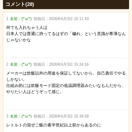
コメント(28)
1
名前：
(*‘ω‘*)
投稿日：
2026年6月3日 15:11:43
何でも入れちゃう人は
日本人では普通に持ってるはずの「穢れ」という意識が希薄なん
じゃないかな
2
名前：
(*‘ω‘*)
投稿日：
2026年6月3日 15:24:16
メーカーは炊飯以外の用途を保証してないから、自己責任でやる
しかない。
仕組み的には炊飯モード固定の低温調理器みたいなもんだから、
やりたい人はどうぞって感じ。
3
名前：
(*‘ω‘*)
投稿日：
2026年6月3日 15:34:58
レトルトの混ぜご飯の素半世紀以上前からあるのに