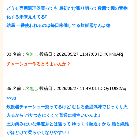
どうせ専用調理器買っても 最初だけ張り切って数回で棚の置物
化する未来見えてる

結局 一番使われるのは毎日稼働してる炊飯器なんよ烙

33 名前：
名無し
投稿日：2026/05/27 11:47:03 ID:ir6KnbARj
チャーシュー作るとうまいんか？

35 名前：
名無し
投稿日：2026/05/27 11:49:01 ID:OyTUI92Aq
>>33

炊飯器チャーシュー疑ってるけど むしろ低温気味でじっくり火
入るから パサつきにくくて普通に相性いいんよ

圧力鍋みたいな爆速系とは違って ゆっくり熱通すから 脂と繊維
がほどけて柔らかくなりやすい
