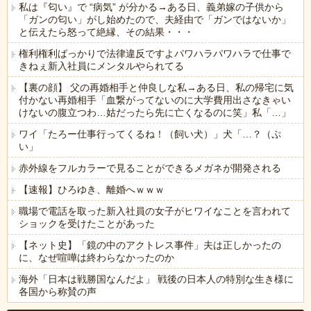
私は『匂い』で “病気” が分かる→ある日、義弟嫁の子供から
「ガンの匂い」がし始めたので、夫経由で「ガンではないか」
と伝えたら怒って絶縁、その結果・・・
権利権利ばっかりで法律違反ですよパワハラパワハラで仕事で
きねぇ新入社員にメンタルやられてる
【裏の顔】 父の再婚相手と仲良しな私→ある日、私の帰宅に気
付かない再婚相手「血繋がってないのに大学費用出さなきゃい
けないの腹立つわ…姑だったら先に亡くなるのに笑」私「…」
ワイ「たろー仕事行ってくるね！（飼い犬）」犬「…？（ぷ
い」
赤外線をフルカラーで見ることができるメガネが開発される
【速報】ひろゆき、離婚へｗｗｗ
職場で電話を取った新入社員の女子がヒワイなことを言われて
ショックを受けたことがあった
【ネット史】「鏡の中のアクトレス事件」夫は正しかったの
に、なぜ喧嘩は終わらなかったのか
海外「日本は戦勝国なんだよ」 戦後の日本人の特別な生き様に
各国から称賛の声
Powered by livedoor 相互RSS