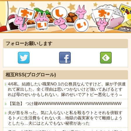
フォローお願いします
相互RSS(ブログロール)
4/6私、結婚したい職業NO.1の公務員なんですけど、嫁が子供連
れて家出した。全く理由は思いつかないけど強いてあげるとす
れば母のせいかもしれない。嫁のせいでアトピー悪化しそう→
【緊急】 つけ麺WWWWWWWWWWWWWWWWWWWWWW
夫が首を吊った。気に入らないと私を殴るウトとそれを傍観す
るトメに生活費をくれない夫…地獄の義実家をでて離婚しよう
としたら…夫にはとんでもない秘密があった