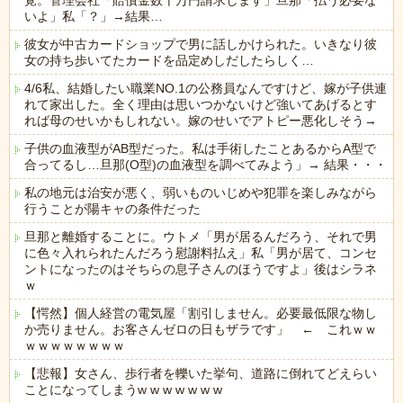
覚。管理会社「賠償金数十万円請求します」旦那「払う必要な
いよ」私「？」→結果…
彼女が中古カードショップで男に話しかけられた。いきなり彼
女の持ち歩いてたカードを品定めしだしたらしく…
4/6私、結婚したい職業NO.1の公務員なんですけど、嫁が子供連
れて家出した。全く理由は思いつかないけど強いてあげるとす
れば母のせいかもしれない。嫁のせいでアトピー悪化しそう→
子供の血液型がAB型だった。私は手術したことあるからA型で
合ってるし…旦那(O型)の血液型を調べてみよう」→ 結果・・・
私の地元は治安が悪く、弱いものいじめや犯罪を楽しみながら
行うことが陽キャの条件だった
旦那と離婚することに。ウトメ「男が居るんだろう、それで男
に色々入れられたんだろう慰謝料払え」私「男が居て、コンセ
ントになったのはそちらの息子さんのほうですよ」後はシラネ
ｗ
【愕然】個人経営の電気屋「割引しません。必要最低限な物し
か売りません。お客さんゼロの日もザラです」 ← これｗｗ
ｗｗｗｗｗｗｗｗ
【悲報】女さん、歩行者を轢いた挙句、道路に倒れてどえらい
ことになってしまうw w w w w w w