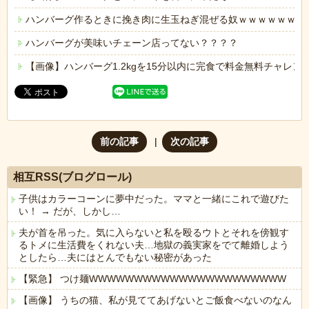
ハンバーグ作るときに挽き肉に生玉ねぎ混ぜる奴ｗｗｗｗｗｗ
ハンバーグが美味いチェーン店ってない？？？？
【画像】ハンバーグ1.2kgを15分以内に完食で料金無料チャレ
前の記事
次の記事
相互RSS(ブログロール)
子供はカラーコーンに夢中だった。ママと一緒にこれで遊びた
い！ → だが、しかし…
夫が首を吊った。気に入らないと私を殴るウトとそれを傍観す
るトメに生活費をくれない夫…地獄の義実家をでて離婚しよう
としたら…夫にはとんでもない秘密があった
【緊急】 つけ麺WWWWWWWWWWWWWWWWWWWWWW
【画像】 うちの猫、私が見ててあげないとご飯食べないのなん