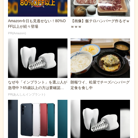
Amazon今日も見逃せない！80%O
【画像】飯テロハンバーグ作るぞｗ
FF以上が続々登場
ｗｗｗ
PR(Amazon)
なぜ今「インプラント」を選ぶ人が
朗報ワイ、松屋でチーズハンバーグ
急増中？65歳以上の方は要確認。
定食を食し中
抜けた歯の放置は...
PR(あんしんインプラント)