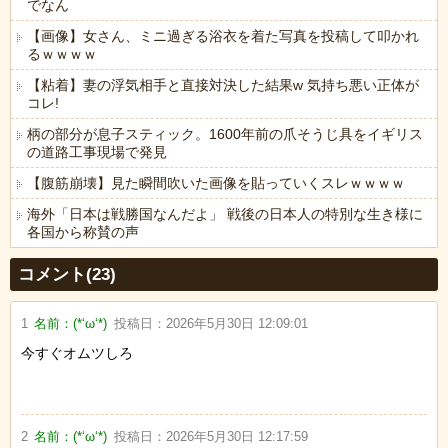
でなん
【画像】女さん、ミニ過ぎる浴衣を着た写真を投稿して叩かれ
るｗｗｗｗ
【粘着】妻の浮気相手と直接対決した結果w 気持ち悪い正体が
コレ!
柄の部分が息子スティック。1600年前の爪そうじ具をイギリス
の道路工事現場で発見
【腹筋崩壊】見た瞬間吹いた画像を貼っていくスレｗｗｗｗ
海外「日本は戦勝国なんだよ」 戦後の日本人の特別な生き様に
各国から称賛の声
Powered by livedoor 相互RSS
コメント(23)
1
名前：
(*‘ω‘*)
投稿日：
2026年5月30日 12:09:01
今すぐオムツしろ
2
名前：
(*‘ω‘*)
投稿日：
2026年5月30日 12:17:59