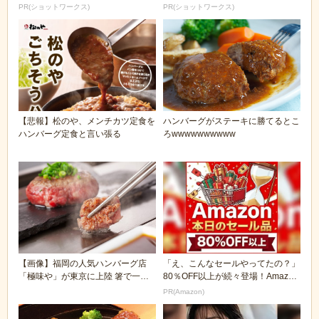
PR(ショットワークス)
PR(ショットワークス)
【悲報】松のや、メンチカツ定食を
ハンバーグがステーキに勝てるとこ
ハンバーグ定食と言い張る
ろwwwwwwwwww
【画像】福岡の人気ハンバーグ店
「え、こんなセールやってたの？」
「極味や」が東京に上陸 箸で一口
80％OFF以上が続々登場！Amazon
ずつ自分で焼いて食...
の本気が...
PR(Amazon)