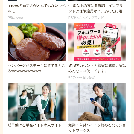
arrowsの頑丈さがとんでもないレベ
65歳以上の方は要確認「インプラ
ルに
ントは保険適用か？」あなたに沿っ
た治療法や費用を...
PR(arrows)
PR(あんしんインプラント)
ハンバーグがステーキに勝てるとこ
SNSアカウントを着実に成長。実は
ろwwwwwwwwwww
みんなココ使ってます。
PR(Dreaw合同会社)
明日働ける単発バイト求人サイト
短期・単発バイトを始めるならショ
ットワークス