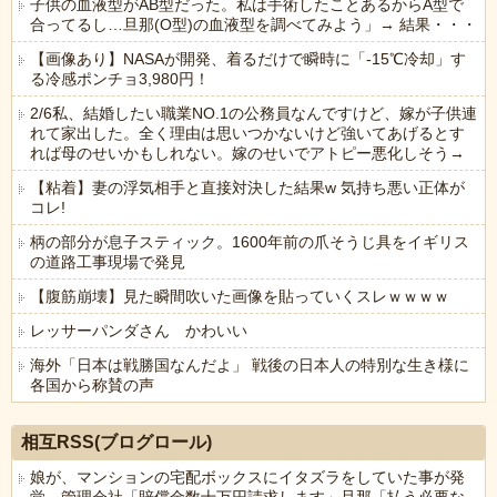
子供の血液型がAB型だった。私は手術したことあるからA型で
合ってるし…旦那(O型)の血液型を調べてみよう」→ 結果・・・
【画像あり】NASAが開発、着るだけで瞬時に「-15℃冷却」す
る冷感ポンチョ3,980円！
2/6私、結婚したい職業NO.1の公務員なんですけど、嫁が子供連
れて家出した。全く理由は思いつかないけど強いてあげるとす
れば母のせいかもしれない。嫁のせいでアトピー悪化しそう→
【粘着】妻の浮気相手と直接対決した結果w 気持ち悪い正体が
コレ!
柄の部分が息子スティック。1600年前の爪そうじ具をイギリス
の道路工事現場で発見
【腹筋崩壊】見た瞬間吹いた画像を貼っていくスレｗｗｗｗ
レッサーパンダさん かわいい
海外「日本は戦勝国なんだよ」 戦後の日本人の特別な生き様に
各国から称賛の声
Powered by livedoor 相互RSS
相互RSS(ブログロール)
娘が、マンションの宅配ボックスにイタズラをしていた事が発