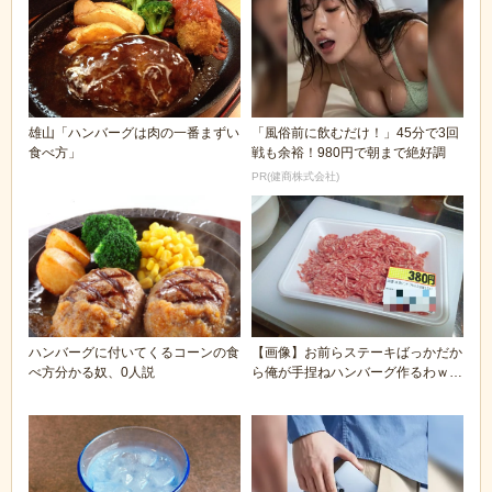
雄山「ハンバーグは肉の一番まずい
「風俗前に飲むだけ！」45分で3回
食べ方」
戦も余裕！980円で朝まで絶好調
PR(健商株式会社)
ハンバーグに付いてくるコーンの食
【画像】お前らステーキばっかだか
べ方分かる奴、0人説
ら俺が手捏ねハンバーグ作るわｗｗ
ｗ