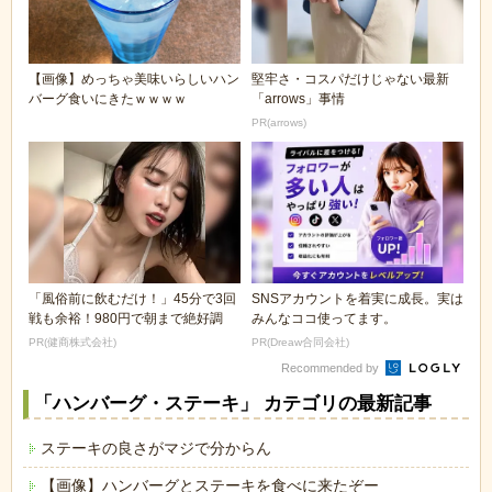
【画像】めっちゃ美味いらしいハン
堅牢さ・コスパだけじゃない最新
バーグ食いにきたｗｗｗｗ
「arrows」事情
PR(arrows)
「風俗前に飲むだけ！」45分で3回
SNSアカウントを着実に成長。実は
戦も余裕！980円で朝まで絶好調
みんなココ使ってます。
PR(健商株式会社)
PR(Dreaw合同会社)
Recommended by
「ハンバーグ・ステーキ」 カテゴリの最新記事
ステーキの良さがマジで分からん
【画像】ハンバーグとステーキを食べに来たぞー