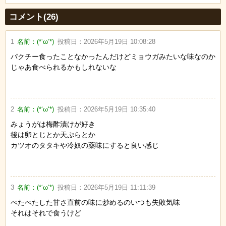
Powered by livedoor 相互RSS
コメント(26)
1
名前：
(*‘ω‘*)
投稿日：
2026年5月19日 10:08:28
パクチー食ったことなかったんだけどミョウガみたいな味なのか
じゃあ食べられるかもしれないな
2
名前：
(*‘ω‘*)
投稿日：
2026年5月19日 10:35:40
みょうがは梅酢漬けが好き
後は卵とじとか天ぷらとか
カツオのタタキや冷奴の薬味にすると良い感じ
3
名前：
(*‘ω‘*)
投稿日：
2026年5月19日 11:11:39
べたべたした甘さ直前の味に炒めるのいつも失敗気味
それはそれで食うけど