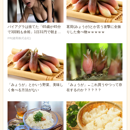
バイアグラは捨てた「65歳が45分
茗荷(みょうが)とか言う攻撃に全振
で3回戦も余裕」1日31円で朝まで
りした食べ物ｗｗｗｗｗ
絶好調！
PR(健商株式会社)
「みょうが」とかいう野菜、美味し
「みょうが」←これ買うやつって存
く食べる方法がない
在するのか？？？？？