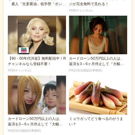
素人「生姜醤油」低学歴「ポン
ジが完全無料で見れる！
酢」知ったか「ミョ...
PR(Rチャンネル)
【90・00年代洋楽】無料配信中！R
カードローン50万円以上の人は、
チャンネルなら登録不要！
返済を3～6ヶ月停止して『大幅に
減額してから返済...
PR(Rチャンネル)
PR(渋谷法務総合事務所)
カードローン50万円以上の人は、
ミョウガってどう食べるのがうま
返済を3～6ヶ月停止して『大幅に
い？
減額してから返済...
PR(渋谷法務総合事務所)