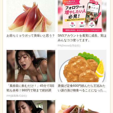
お前らミョウガって美味いと思う？
SNSアカウントを着実に成長。実は
みんなココ使ってます。
PR(Dreaw合同会社)
「風俗前に飲むだけ！」45分で3回
唐揚げ定食600円頼んだら王冠みた
戦も余裕！980円で朝まで絶好調
い謎の漬け物食べることになったん
だがナニコレ(...
PR(健商株式会社)