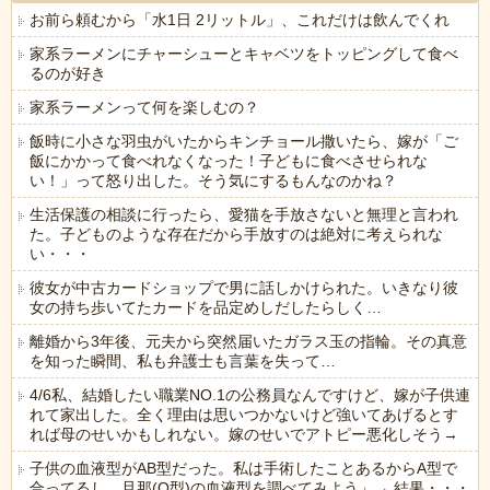
お前ら頼むから「水1日 2リットル」、これだけは飲んでくれ
家系ラーメンにチャーシューとキャベツをトッピングして食べ
るのが好き
家系ラーメンって何を楽しむの？
飯時に小さな羽虫がいたからキンチョール撒いたら、嫁が「ご
飯にかかって食べれなくなった！子どもに食べさせられな
い！」って怒り出した。そう気にするもんなのかね？
生活保護の相談に行ったら、愛猫を手放さないと無理と言われ
た。子どものような存在だから手放すのは絶対に考えられな
い・・・
彼女が中古カードショップで男に話しかけられた。いきなり彼
女の持ち歩いてたカードを品定めしだしたらしく…
離婚から3年後、元夫から突然届いたガラス玉の指輪。その真意
を知った瞬間、私も弁護士も言葉を失って…
4/6私、結婚したい職業NO.1の公務員なんですけど、嫁が子供連
れて家出した。全く理由は思いつかないけど強いてあげるとす
れば母のせいかもしれない。嫁のせいでアトピー悪化しそう→
子供の血液型がAB型だった。私は手術したことあるからA型で
合ってるし…旦那(O型)の血液型を調べてみよう」→ 結果・・・