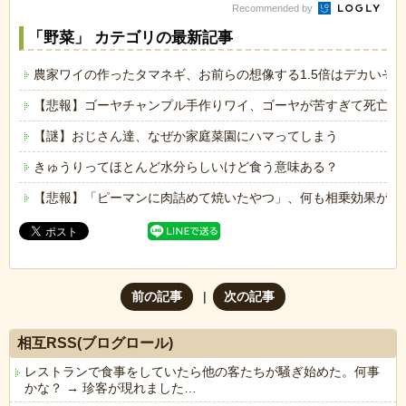
Recommended by
「野菜」 カテゴリの最新記事
農家ワイの作ったタマネギ、お前らの想像する1.5倍はデカいぞ
【悲報】ゴーヤチャンプル手作りワイ、ゴーヤが苦すぎて死亡ｗ
【謎】おじさん達、なぜか家庭菜園にハマってしまう
きゅうりってほとんど水分らしいけど食う意味ある？
【悲報】「ピーマンに肉詰めて焼いたやつ」、何も相乗効果が無
前の記事
次の記事
相互RSS(ブログロール)
レストランで食事をしていたら他の客たちが騒ぎ始めた。何事
かな？ → 珍客が現れました…