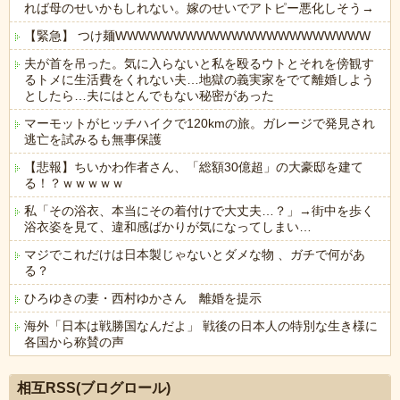
れば母のせいかもしれない。嫁のせいでアトピー悪化しそう→
【緊急】 つけ麺WWWWWWWWWWWWWWWWWWWWWW
夫が首を吊った。気に入らないと私を殴るウトとそれを傍観す
るトメに生活費をくれない夫…地獄の義実家をでて離婚しよう
としたら…夫にはとんでもない秘密があった
マーモットがヒッチハイクで120kmの旅。ガレージで発見され
逃亡を試みるも無事保護
【悲報】ちいかわ作者さん、「総額30億超」の大豪邸を建て
る！？ｗｗｗｗｗ
私「その浴衣、本当にその着付けで大丈夫…？」→街中を歩く
浴衣姿を見て、違和感ばかりが気になってしまい…
マジでこれだけは日本製じゃないとダメな物 、ガチで何があ
る？
ひろゆきの妻・西村ゆかさん 離婚を提示
海外「日本は戦勝国なんだよ」 戦後の日本人の特別な生き様に
各国から称賛の声
Powered by livedoor 相互RSS
相互RSS(ブログロール)