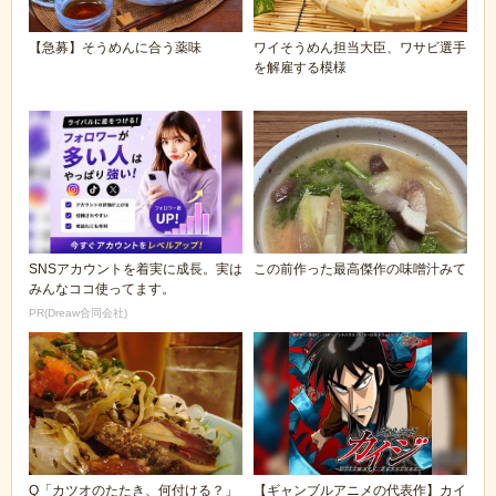
【急募】そうめんに合う薬味
ワイそうめん担当大臣、ワサビ選手
を解雇する模様
SNSアカウントを着実に成長。実は
この前作った最高傑作の味噌汁みて
みんなココ使ってます。
PR(Dreaw合同会社)
Q「カツオのたたき、何付ける？」
【ギャンブルアニメの代表作】カイ