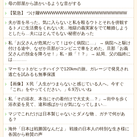
母の部屋から誰かいるような音がする
【緊急】 つけ麺WWWWWWWWWWWWWWWWWWWWWW
夫が首を吊った。気に入らないと私を殴るウトとそれを傍観す
るトメに生活費をくれない夫…地獄の義実家をでて離婚しよう
としたら…夫にはとんでもない秘密があった
私「お父さんが危篤だって！はやく病院に…」 → 病院へと駆け
付ける途中、なぜか旦那がコンビニで車をとめた。旦那「お義
父さんの預金を降ろせ！」私・娘「！？」 → 結局、父の臨終に
は……….
マーモットがヒッチハイクで120kmの旅。ガレージで発見され
逃亡を試みるも無事保護
【画像】Ｘ民「人生がつまらないと感じている人へ。今すぐ
『これ』をやってください。」6.9万いいね
私「その浴衣、本当にその着付けで大丈夫…？」→街中を歩く
浴衣姿を見て、違和感ばかりが気になってしまい…
マジでこれだけは日本製じゃないとダメな物 、ガチで何があ
る？
海外「日本は戦勝国なんだよ」 戦後の日本人の特別な生き様に
各国から称賛の声