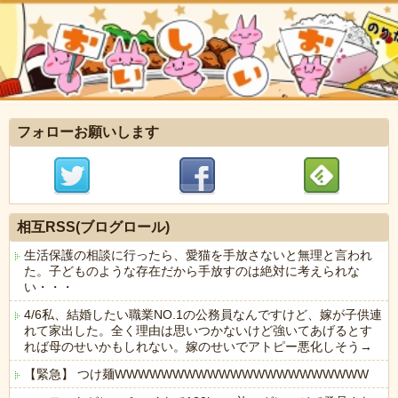
フォローお願いします
相互RSS(ブログロール)
生活保護の相談に行ったら、愛猫を手放さないと無理と言われ
た。子どものような存在だから手放すのは絶対に考えられな
い・・・
4/6私、結婚したい職業NO.1の公務員なんですけど、嫁が子供連
れて家出した。全く理由は思いつかないけど強いてあげるとす
れば母のせいかもしれない。嫁のせいでアトピー悪化しそう→
【緊急】 つけ麺WWWWWWWWWWWWWWWWWWWWWW