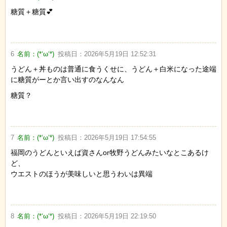
糖質＋糖質💕
6
名前：
(*‘ω‘*)
投稿日：
2026年5月19日 12:52:31
うどん＋丼ものは普通に食うくせに、うどん＋白米になった途端
に糖質がーとか言い出すのなんなん
糖質？
7
名前：
(*‘ω‘*)
投稿日：
2026年5月19日 17:54:55
福岡のうどんといえば資さんor牧野うどんみたいなとこあるけ
ど、
ウエストのほうが美味しいと思うわいは異端
8
名前：
(*‘ω‘*)
投稿日：
2026年5月19日 22:19:50