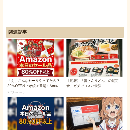
関連記事
「え、こんなセールやってたの？」
【朗報】「資さんうどん」の朝定
80％OFF以上が続々登場！Amazon
食、ガチでコスパ最強
の本気が...
PR(Amazon)