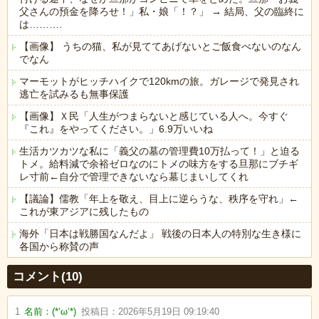
父さんの預金を降ろせ！」私・娘「！？」 → 結局、父の臨終に
は……….
【画像】 うちの猫、私が見ててあげないとご飯食べないのなん
でなん
マーモットがヒッチハイクで120kmの旅。ガレージで発見され
逃亡を試みるも無事保護
【画像】Ｘ民「人生がつまらないと感じている人へ。今すぐ
『これ』をやってください。」6.9万いいね
生活カツカツな私に「義父の墓の管理費10万払って！」と迫る
トメ。給料減で余裕ゼロなのにトメの味方をする旦那にブチギ
レ寸前←自分で管理できないなら墓じまいしてくれ
【議論】儒教「年上を敬え、目上に逆らうな、秩序を守れ」←
これが東アジアに残したもの
海外「日本は戦勝国なんだよ」 戦後の日本人の特別な生き様に
各国から称賛の声
Powered by livedoor 相互RSS
コメント(10)
1
名前：
(*‘ω‘*)
投稿日：
2026年5月19日 09:19:40