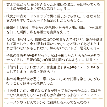
貧乏学生だった頃に付き合ったお嬢様の彼女。毎回持ってくる
手土産が想像以上で複雑な気持ちになり…
彼女が中古カードショップで男に話しかけられた。いきなり彼
女の持ち歩いてたカードを品定めしだしたらしく…
離婚から3年後、元夫から突然届いたガラス玉の指輪。その真意
を知った瞬間、私も弁護士も言葉を失って…
4/6私、結婚したい職業NO.1の公務員なんですけど、嫁が子供連
れて家出した。全く理由は思いつかないけど強いてあげるとす
れば母のせいかもしれない。嫁のせいでアトピー悪化しそう→
子供の血液型がAB型だった。私は手術したことあるからA型で
合ってるし…旦那(O型)の血液型を調べてみよう」→ 結果・・・
【朗報】元日テレ女子アナ脊山麻理子さん(46)イメージDVDを
出してしまう（画像・動画あり）
私の地元は治安が悪く、弱いものいじめや犯罪を楽しみながら
行うことが陽キャの条件だった
【画像】このLINEでなんで女が怒ってるのか分かんない奴はモ
テない奴確定らしい←お前らは勿論わかるよな？？？？？？？
ラーメンやうどんでレンゲに麺乗せる人ってなんなの？