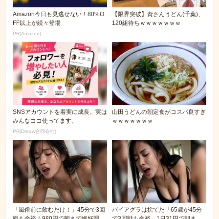
Amazon今日も見逃せない！80%O
【限界突破】資さんうどん(千葉)、
FF以上が続々登場
120組待ちｗｗｗｗｗｗｗ
PR(Amazon)
SNSアカウントを着実に成長。実は
山田うどんの朝定食がコスパ良すぎ
みんなココ使ってます。
ｗｗｗｗｗｗｗ
PR(Dreaw合同会社)
「風俗前に飲むだけ！」45分で3回
バイアグラは捨てた「65歳が45分
戦も余裕！980円で朝まで絶好調
で3回戦も余裕」1日31円で朝まで