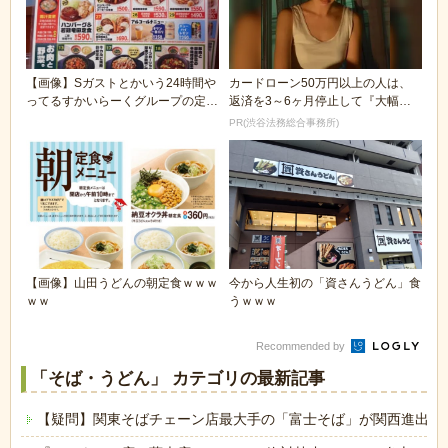
【画像】Sガストとかいう24時間や
カードローン50万円以上の人は、
ってるすかいらーくグループの定食
返済を3～6ヶ月停止して『大幅に
屋覚えてるやつ...
減額してから返済...
PR(渋谷法務総合事務所)
【画像】山田うどんの朝定食ｗｗｗ
今から人生初の「資さんうどん」食
ｗｗ
うｗｗｗ
Recommended by
「そば・うどん」 カテゴリの最新記事
【疑問】関東そばチェーン店最大手の「富士そば」が関西進出し