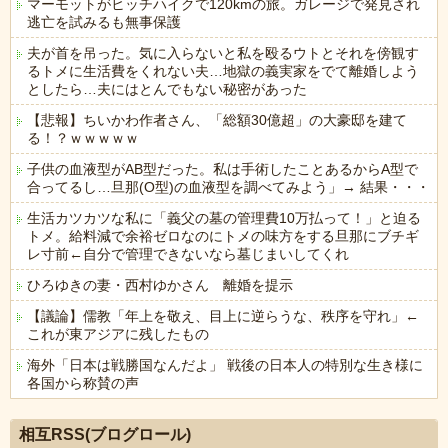
マーモットがヒッチハイクで120kmの旅。ガレージで発見され
逃亡を試みるも無事保護
夫が首を吊った。気に入らないと私を殴るウトとそれを傍観す
るトメに生活費をくれない夫…地獄の義実家をでて離婚しよう
としたら…夫にはとんでもない秘密があった
【悲報】ちいかわ作者さん、「総額30億超」の大豪邸を建て
る！？ｗｗｗｗｗ
子供の血液型がAB型だった。私は手術したことあるからA型で
合ってるし…旦那(O型)の血液型を調べてみよう」→ 結果・・・
生活カツカツな私に「義父の墓の管理費10万払って！」と迫る
トメ。給料減で余裕ゼロなのにトメの味方をする旦那にブチギ
レ寸前←自分で管理できないなら墓じまいしてくれ
ひろゆきの妻・西村ゆかさん 離婚を提示
【議論】儒教「年上を敬え、目上に逆らうな、秩序を守れ」←
これが東アジアに残したもの
海外「日本は戦勝国なんだよ」 戦後の日本人の特別な生き様に
各国から称賛の声
Powered by livedoor 相互RSS
相互RSS(ブログロール)