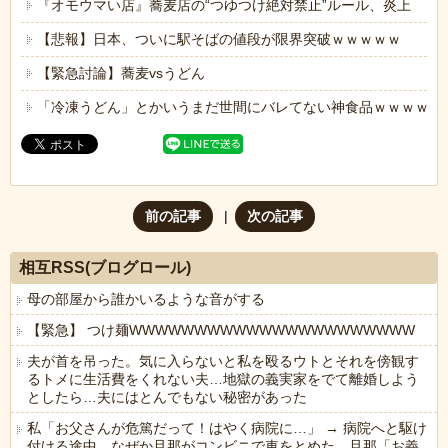
『オモウマい店』蕎麦店の“つゆつけ絶対禁止”ルール、炎上
【悲報】日本、ついに駅そばの値段が限界突破ｗｗｗｗｗ
【緊急討論】蕎麦vsうどん
「冷凍うどん」とかいうまだ世間にバレてない神食品ｗｗｗｗｗ
前の記事
次の記事
相互RSS(ブログロール)
母の部屋から誰かいるような音がする
【緊急】 つけ麺WWWWWWWWWWWWWWWWWWWWWW
夫が首を吊った。気に入らないと私を殴るウトとそれを傍観す
るトメに生活費をくれない夫…地獄の義実家をでて離婚しよう
としたら…夫にはとんでもない秘密があった
私「お父さんが危篤だって！はやく病院に…」 → 病院へと駆け
付ける途中、なぜか旦那がコンビニで車をとめた。旦那「お義