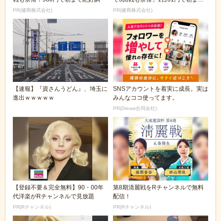
絶好調！
PR(健商株式会社)
PR(健商株式会社)
【速報】『資さんうどん』、埼玉に
SNSアカウントを着実に成長。実は
進出ｗｗｗｗｗ
みんなココ使ってます。
PR(Dreaw合同会社)
【登録不要＆完全無料】90・00年
第8期清麗戦をRチャンネルで無料
代洋楽がRチャンネルで見放題
配信！
PR(Rチャンネル)
PR(Rチャンネル)