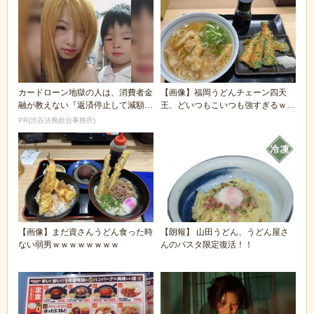
カードローン地獄の人は、消費者金
【画像】福岡うどんチェーン四天
融が教えない『返済停止して減額・
王、どいつもこいつも強すぎるｗｗ
免除する方法』で...
ｗｗｗ
PR(渋谷法務総合事務所)
【画像】まだ資さんうどん食った時
【朗報】 山田うどん、うどん屋さ
ない弱男ｗｗｗｗｗｗｗｗ
んのパスタ限定復活！！