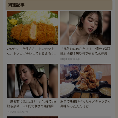
関連記事
いいかい、学生さん、トンカツを
「風俗前に飲むだけ！」45分で3回
な、トンカツをいつでも食えるくら
戦も余裕！980円で朝まで絶好調
いになりなよ。
PR(健商株式会社)
「風俗前に飲むだけ！」45分で3回
豚肉で唐揚げ作ったらメチャクチャ
戦も余裕！980円で朝まで絶好調
美味かったんだけど
PR(健商株式会社)