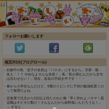
フォローお願いします
相互RSS(ブログロール)
妊娠中の私「息子の名前は『パスタ』にするから」旦那・親・
友人「！？ やめなよそんな名前！」私「私が産むんだから文句
は言わせない！」現在、改名の手続き中です・・・
春から小学生なんだけど、6畳のリビングに子供の勉強机置くの
って無理だよね
定食屋で注文から5分以上待たされた俺「早く作れよノロマ！底
辺職はキビキビ動け！そんなんだから給料低いんだろうな！」
→ すると…