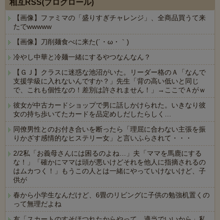
相互RSS(ブログロール)
【画像】ファミマの「盛りすぎチャレンジ」、全商品買うて来
たでwwwww
【画像】刀削麺食べに来た(´・ω・｀)
冷やし中華と冷麺一緒にするやつなんなん？
【ＧＪ】クラスに迷惑な池沼がいた。リーダー格のＡ「なんで
支援学級に入れないんですか？」先生「背の高い低いと同じ
で、これも個性なの！差別は許されません！」→ここでＡがｗ
彼女が中古カードショップで男に話しかけられた。いきなり彼
女の持ち歩いてたカードを品定めしだしたらしく…
同僚男性とのお付き合いを断ったら「理屈に合わない主張を振
りかざす感情的なヒステリー女」と言いふらされて・・・
2/2私「お義母さんには困るのよね…」夫「ママを馬鹿にする
な！」「確かにママは頭が悪いけどそれを他人に指摘されるの
はムカつく！」もうこの人とは一緒にやっていけないけど、子
供が
春から小学生なんだけど、6畳のリビングに子供の勉強机置くの
って無理だよね
友「スカートのすそほつれたからやって、適当でいいから」私