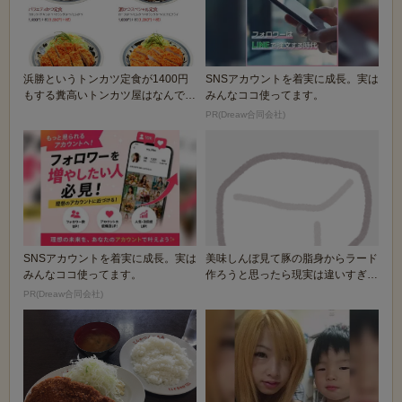
浜勝というトンカツ定食が1400円
SNSアカウントを着実に成長。実は
もする糞高いトンカツ屋はなんでい
みんなココ使ってます。
つも混んでるの...
PR(Dreaw合同会社)
SNSアカウントを着実に成長。実は
美味しんぼ見て豚の脂身からラード
みんなココ使ってます。
作ろうと思ったら現実は違いすぎて
笑ったｗ
PR(Dreaw合同会社)