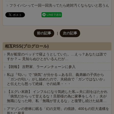
フライパンって一回一回洗ってたら絶対汚くならないと思うんや
前の記事
次の記事
相互RSS(ブログロール)
男が船室のベッドで寝ようとしていた。…えっ？あなたは誰で
すか？→ 見知らぬひとがいるんだが…
【朗報】 吉野家、ラーメンチェーンに参入
私は『匂い』で “病気” が分かる→ある日、義弟嫁の子供から
「ガンの匂い」がし始めたので、夫経由で「ガンではないか」
と伝えたら怒って絶縁、その結果・・・
【エグい末路】 インフルになり気絶した私→夫に顔をはたかれ
「病気だからって甘えるな！旦那様の為に家事をしろ！」夫が
無職になった時、私「無職が甘えるな」と復讐し続けた結果…
アマゾンの密林に眠る「幻の文明」の痕跡。400もの巨大遺構を
新たに発見