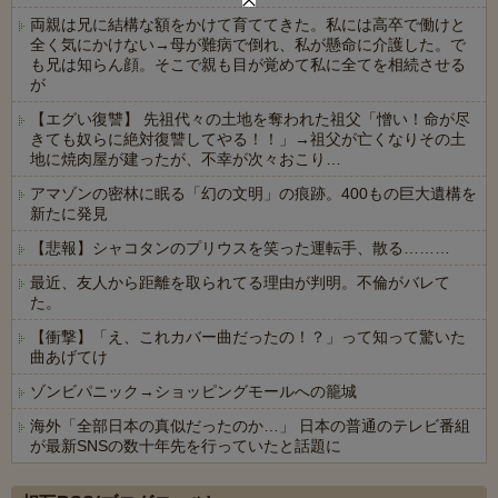
両親は兄に結構な額をかけて育ててきた。私には高卒で働けと
全く気にかけない→母が難病で倒れ、私が懸命に介護した。で
も兄は知らん顔。そこで親も目が覚めて私に全てを相続させる
が
【エグい復讐】 先祖代々の土地を奪われた祖父「憎い！命が尽
きても奴らに絶対復讐してやる！！」→祖父が亡くなりその土
地に焼肉屋が建ったが、不幸が次々おこり…
アマゾンの密林に眠る「幻の文明」の痕跡。400もの巨大遺構を
新たに発見
【悲報】シャコタンのプリウスを笑った運転手、散る………
最近、友人から距離を取られてる理由が判明。不倫がバレて
た。
【衝撃】「え、これカバー曲だったの！？」って知って驚いた
曲あげてけ
ゾンビパニック→ショッピングモールへの籠城
海外「全部日本の真似だったのか…」 日本の普通のテレビ番組
が最新SNSの数十年先を行っていたと話題に
Powered by livedoor 相互RSS