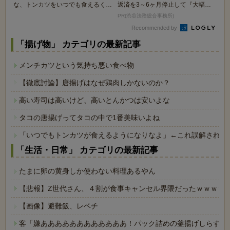
な、トンカツをいつでも食えるくら
返済を3～6ヶ月停止して『大幅に
いになりなよ？」→...
減額してから返済...
PR(渋谷法務総合事務所)
Recommended by
「揚げ物」 カテゴリの最新記事
メンチカツという気持ち悪い食べ物
【徹底討論】唐揚げはなぜ鶏肉しかないのか？
高い寿司は高いけど、高いとんかつは安いよな
タコの唐揚げってタコの中で1番美味いよね
「いつでもトンカツが食えるようになりなよ」←これ誤解されて
「生活・日常」 カテゴリの最新記事
たまに卵の黄身しか使わない料理あるやん
【悲報】Z世代さん、４割が食事キャンセル界隈だったｗｗｗｗ
【画像】避難飯、レベチ
客「嫌ああああああああああああ！パック詰めの釜揚げしらすに