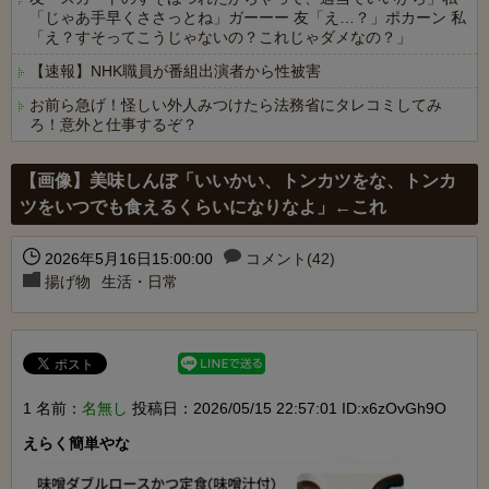
「じゃあ手早くささっとね」ガーーー 友「え…？」ポカーン 私
「え？すそってこうじゃないの？これじゃダメなの？」
【速報】NHK職員が番組出演者から性被害
お前ら急げ！怪しい外人みつけたら法務省にタレコミしてみ
ろ！意外と仕事するぞ？
Powered by livedoor 相互RSS
【画像】美味しんぼ「いいかい、トンカツをな、トンカ
ツをいつでも食えるくらいになりなよ」←これ
2026年5月16日15:00:00
コメント(42)
揚げ物
生活・日常
1 名前：
名無し
投稿日：2026/05/15 22:57:01 ID:x6zOvGh9O