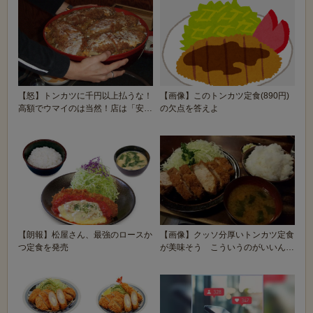
【怒】トンカツに千円以上払うな！
【画像】このトンカツ定食(890円)
高額でウマイのは当然！店は「安く
の欠点を答えよ
て美味なトンカツ...
【朗報】松屋さん、最強のロースか
【画像】クッソ分厚いトンカツ定食
つ定食を発売
が美味そう こういうのがいいんだ
よ