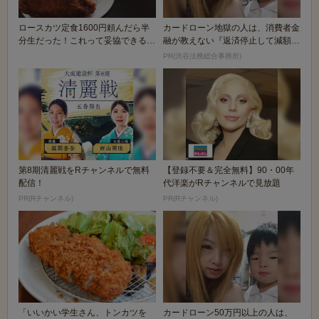
ロースカツ定食1600円頼んだら半
カードローン地獄の人は、消費者金
分生だった！これって妥協できる
融が教えない『返済停止して減額・
か？
免除する方法』で...
PR(渋谷法務総合事務所)
第8期清麗戦をRチャンネルで無料
【登録不要＆完全無料】90・00年
配信！
代洋楽がRチャンネルで見放題
PR(Rチャンネル)
PR(Rチャンネル)
「いいかい学生さん、トンカツを
カードローン50万円以上の人は、