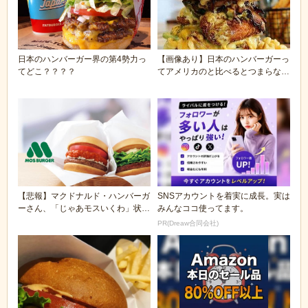
日本のハンバーガー界の第4勢力っ
【画像あり】日本のハンバーガーっ
てどこ？？？？
てアメリカのと比べるとつまらなす
ぎだよな
【悲報】マクドナルド・ハンバーガ
SNSアカウントを着実に成長。実は
ーさん、「じゃあモスいくわ」状態
みんなココ使ってます。
になり終わる
PR(Dreaw合同会社)