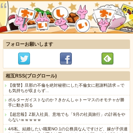
フォローお願いします
相互RSS(ブログロール)
【復讐】旦那の不倫を絶対秘密にした不倫女に慰謝料請求→で
も気持ちが収まらず...
ポルターガイストなのか？きかんしゃトーマスのオモチャが勝
手に動き回る
【超悲報】Z新入社員、意地でも「9月の社員旅行」の計画をや
らないｗｗｗｗｗ
4/6私、結婚したい職業NO.1の公務員なんですけど、嫁が子供連