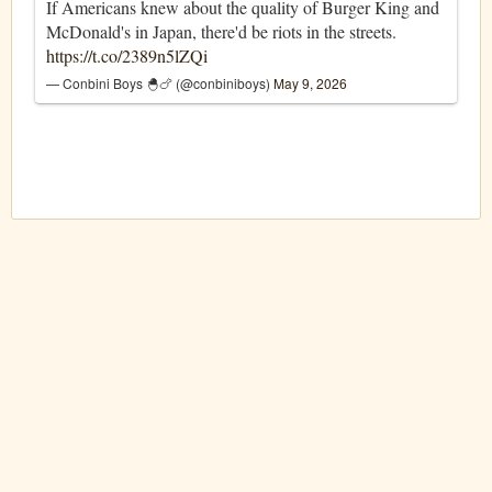
If Americans knew about the quality of Burger King and
McDonald's in Japan, there'd be riots in the streets.
https://t.co/2389n5lZQi
— Conbini Boys 🐣🍗 (@conbiniboys)
May 9, 2026