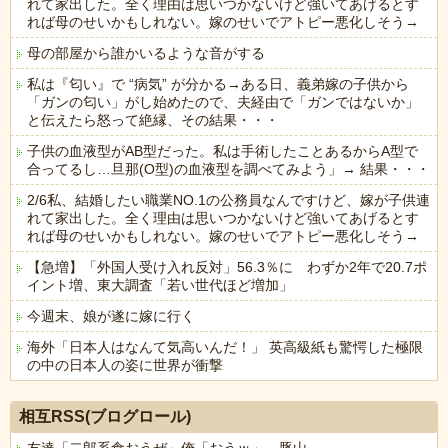
れて家出した。全く理由は思いつかないけど強いてあげるとす
れば母のせいかもしれない。嫁のせいでアトピー悪化しそう→
母の部屋から誰かいるような音がする
私は『匂い』で “病気” が分かる→ある日、義弟嫁の子供から
「ガンの匂い」がし始めたので、夫経由で「ガンではないか」
と伝えたら怒って絶縁、その結果・・・
子供の血液型がAB型だった。私は手術したことあるからA型で
合ってるし…旦那(O型)の血液型を調べてみよう」→ 結果・・・
2/6私、結婚したい職業NO.1の公務員なんですけど、嫁が子供連
れて家出した。全く理由は思いつかないけど強いてあげるとす
れば母のせいかもしれない。嫁のせいでアトピー悪化しそう→
【急増】「外国人受け入れ反対」56.3％に わずか2年で20.7ポ
イント増、東大調査「若い世代ほど増加」
今週末、娘が遂に嫁に行く
海外「日本人はなんて気高いんだ！」 英高級紙も驚愕した極限
の中の日本人の姿に世界が衝撃
Powered by livedoor 相互RSS
相互RSS(ブログロール)