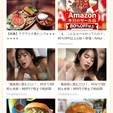
【画像】クアアイナ来たンゴｗｗｗ
「え、こんなセールやってたの？」
ｗｗｗｗ
80％OFF以上が続々登場！Amazon
の本気が...
PR(Amazon)
「風俗前に飲むだけ！」45分で3回
「風俗前に飲むだけ！」45分で3回
戦も余裕！980円で朝まで絶好調
戦も余裕！980円で朝まで絶好調
PR(健商株式会社)
PR(健商株式会社)