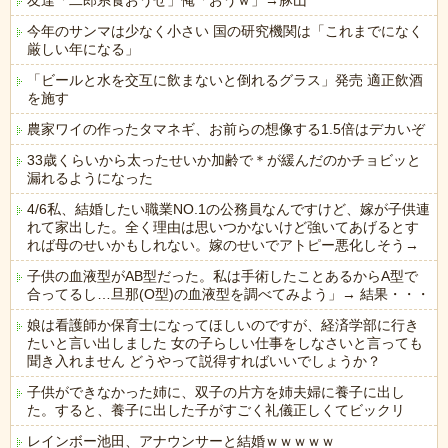
友達「二郎系食おうぜ」俺「おうｗ」→豚山
今年のサンマは少なく小さい 国の研究機関は「これまでになく
厳しい年になる」
「ビールと水を交互に飲まないと倒れるグラス」発売 適正飲酒
を施す
農家ワイの作ったタマネギ、お前らの想像する1.5倍はデカいぞ
33歳くらいから太ったせいか加齢で＊が緩んだのかチョビッと
漏れるようになった
4/6私、結婚したい職業NO.1の公務員なんですけど、嫁が子供連
れて家出した。全く理由は思いつかないけど強いてあげるとす
れば母のせいかもしれない。嫁のせいでアトピー悪化しそう→
子供の血液型がAB型だった。私は手術したことあるからA型で
合ってるし…旦那(O型)の血液型を調べてみよう」→ 結果・・・
娘は看護師か保育士になってほしいのですが、経済学部に行き
たいと言い出しました 女の子らしい仕事をしなさいと言っても
聞き入れません どうやって説得すればいいでしょうか？
子供ができなかった姉に、双子の片方を姉夫婦に養子に出し
た。すると、養子に出した子がすごく礼儀正しくてビックリ
レインボー池田、アナウンサーと結婚ｗｗｗｗｗ