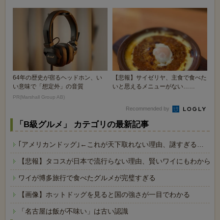
64年の歴史が宿るヘッドホン、い
【悲報】サイゼリヤ、主食で食べた
い意味で「想定外」の音質
いと思えるメニューがない……
PR(Marshall Group AB)
Recommended by
「B級グルメ」 カテゴリの最新記事
｢アメリカンドッグ｣←これが天下取れない理由、謎すぎる…
【悲報】タコスが日本で流行らない理由、賢いワイにもわからな
ワイが博多旅行で食べたグルメが完璧すぎる
【画像】ホットドッグを見ると国の強さが一目でわかる
「名古屋は飯が不味い」は古い認識