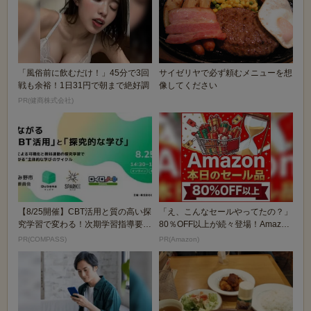
「風俗前に飲むだけ！」45分で3回
サイゼリヤで必ず頼むメニューを想
戦も余裕！1日31円で朝まで絶好調
像してください
PR(健商株式会社)
【8/25開催】CBT活用と質の高い探
「え、こんなセールやってたの？」
究学習で変わる！次期学習指導要領
80％OFF以上が続々登場！Amazon
を見据えた...
の本気が...
PR(COMPASS)
PR(Amazon)