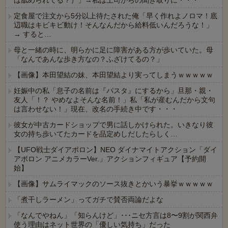
は舐められてる？）」→私は上司からの聞き取りに・・・
定食屋で注文から5分以上待たされた俺「早く作れよノロマ！底
辺職はキビキビ動け！そんなんだから給料低いんだろうな！」
→ すると…
母と一緒の時に、明らかに足に障害がある方が歩いていた。母
「なんであんな歩き方なの？ふざけてるの？」
【画像】本田望結の妹、本田望結より実ってしまうｗｗｗｗｗ
妊娠中の私「息子の名前は『パスタ』にするから」旦那・親・
友人「！？ やめなよそんな名前！」私「私が産むんだから文句
は言わせない！」現在、改名の手続き中です・・・
彼女が中古カードショップで男に話しかけられた。いきなり彼
女の持ち歩いてたカードを品定めしだしたらしく…
【UFO戦士ダイアポロン】NEO ダイナマイトアクション「ダイ
アポロン アニメカラーVer.」アクションフィギュア【予約開
始】
【画像】サムライマックのソース抜きとかいう暴挙ｗｗｗｗｗ
「煮干しラーメン」ってガチで賛否両論だよな
「なんでやねん」「知らんけど」･･･ニセ方言は8〜9割が関西弁
使う理由はネット世界の「優しい気持ち」だった