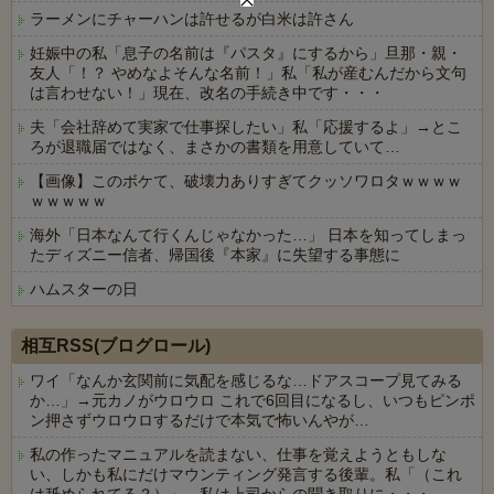
ラーメンにチャーハンは許せるが白米は許さん
妊娠中の私「息子の名前は『パスタ』にするから」旦那・親・
友人「！？ やめなよそんな名前！」私「私が産むんだから文句
は言わせない！」現在、改名の手続き中です・・・
夫「会社辞めて実家で仕事探したい」私「応援するよ」→とこ
ろが退職届ではなく、まさかの書類を用意していて…
【画像】このボケて、破壊力ありすぎてクッソワロタｗｗｗｗ
ｗｗｗｗｗ
海外「日本なんて行くんじゃなかった…」 日本を知ってしまっ
たディズニー信者、帰国後『本家』に失望する事態に
ハムスターの日
Powered by livedoor 相互RSS
相互RSS(ブログロール)
ワイ「なんか玄関前に気配を感じるな…ドアスコープ見てみる
か…」→元カノがウロウロ これで6回目になるし、いつもピンポ
ン押さずウロウロするだけで本気で怖いんやが…
私の作ったマニュアルを読まない、仕事を覚えようともしな
い、しかも私にだけマウンティング発言する後輩。私「（これ