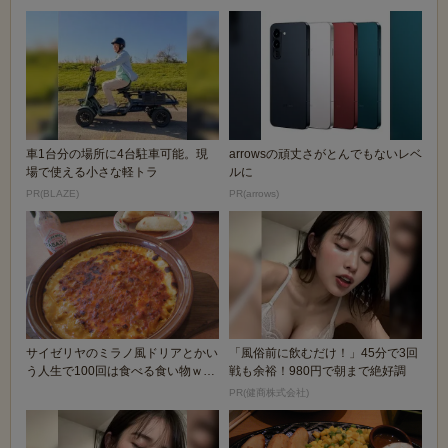
車1台分の場所に4台駐車可能。現
arrowsの頑丈さがとんでもないレベ
場で使える小さな軽トラ
ルに
PR(BLAZE)
PR(arrows)
サイゼリヤのミラノ風ドリアとかい
「風俗前に飲むだけ！」45分で3回
う人生で100回は食べる食い物ｗｗ
戦も余裕！980円で朝まで絶好調
ｗｗｗ
PR(健商株式会社)