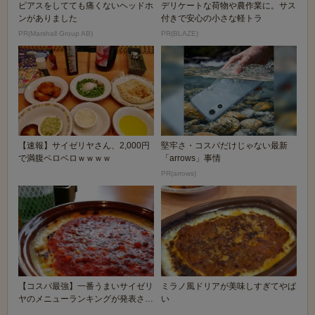
ピアスをしてても痛くないヘッドホ
デリケートな荷物や農作業に。サス
ンがありました
付きで安心の小さな軽トラ
PR(Marshall Group AB)
PR(BLAZE)
【速報】サイゼリヤさん、2,000円
堅牢さ・コスパだけじゃない最新
で満腹ベロベロｗｗｗｗ
「arrows」事情
PR(arrows)
【コスパ最強】一番うまいサイゼリ
ミラノ風ドリアが美味しすぎてやば
ヤのメニューランキングが発表され
い
る！！