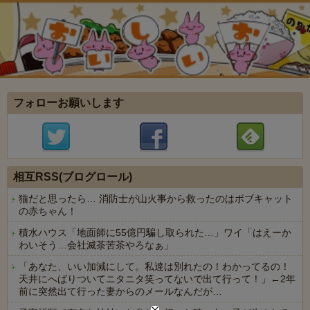
フォローお願いします
相互RSS(ブログロール)
猫だと思ったら… 消防士が山火事から救ったのはボブキャット
の赤ちゃん！
積水ハウス「地面師に55億円騙し取られた…」ワイ「はえーか
わいそう…会社滅茶苦茶やろなぁ」
「あなた、いい加減にして。私達は別れたの！わかってるの！
天井にへばりついてニタニタ笑ってないで出て行って！」←2年
前に突然出て行った妻からのメールなんだが…