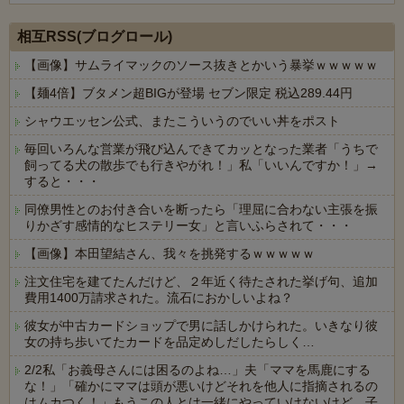
Powered by livedoor 相互RSS
相互RSS(ブログロール)
【画像】サムライマックのソース抜きとかいう暴挙ｗｗｗｗｗ
【麺4倍】ブタメン超BIGが登場 セブン限定 税込289.44円
シャウエッセン公式、またこういうのでいい丼をポスト
毎回いろんな営業が飛び込んできてカッとなった業者「うちで
飼ってる犬の散歩でも行きやがれ！」私「いいんですか！」→
すると・・・
同僚男性とのお付き合いを断ったら「理屈に合わない主張を振
りかざす感情的なヒステリー女」と言いふらされて・・・
【画像】本田望結さん、我々を挑発するｗｗｗｗｗ
注文住宅を建てたんだけど、２年近く待たされた挙げ句、追加
費用1400万請求された。流石におかしいよね？
彼女が中古カードショップで男に話しかけられた。いきなり彼
女の持ち歩いてたカードを品定めしだしたらしく…
2/2私「お義母さんには困るのよね…」夫「ママを馬鹿にする
な！」「確かにママは頭が悪いけどそれを他人に指摘されるの
はムカつく！」もうこの人とは一緒にやっていけないけど、子