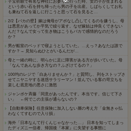
子宝祈願で有名な神社にお参りに行った時、女の子が生まれる
という赤い石を持ち帰ったら男の子を出産。しばらくしてお礼
も兼ねて石を返しに行こうと思って石を見ると…
2/2【バカの壁】嫁は俺母がアポなし凸してくるのを嫌うし、母
は悪意があってか平気で繰り返す。なぜ嫁姑は仲良くできない
んだ？なんで女って生き物はこうもバカで感情的なのだろう
か？
男が船室のベッドで寝ようとしていた。…えっ？あなたは誰で
すか？→ 見知らぬひとがいるんだが…
母と一緒の時に、明らかに足に障害がある方が歩いていた。母
「なんであんな歩き方なの？ふざけてるの？」
100均のレジで「白ありませんか？」と質問し、列をストップさ
せてニヤニヤする迷惑サラリーマン！並んでいる客の苛立ちを
楽しむ底意地の悪さに激怒
ジャンポケ斉藤「同意があったんです。本当です。信じて下さ
い」 ←何でこの主張が通らないの？
【自動車保険】任意保険に加入しない層の考え方「金無きゃ払
わなくてすむので入り損」
海外「日本なんて行くんじゃなかった…」 日本を知ってしまっ
たディズニー信者、帰国後『本家』に失望する事態に