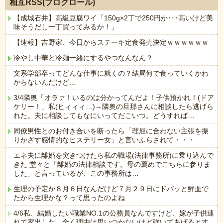
相互RSS(ブログロール)
【成城石井】高級豆腐ワイ「150g×2丁で250円か･･･高いけど美
味そうだし一丁買ってみるか！」
【速報】吉野家、今日からステーキ定食発売決定ｗｗｗｗｗｗ
冷やし中華と冷麺一緒にするやつなんなん？
文系学部卒ってどんな仕事に就くの？結局何で食っていくかわ
からないんだけど...
3/4隣奥「オラァ！いるのは分かってんだよ！子供預かれ！(ドア
ケリー！」私(ヒィィィ…)→隣奥の旦那さんに相談したら逃げら
れた。夫に相談してもなにいってだこいつ。どうすれば…
同僚男性とのお付き合いを断ったら「理屈に合わない主張を振
りかざす感情的なヒステリー女」と言いふらされて・・・
エネ夫に離婚を突きつけたら私の職場(法律事務所)に乗り込んで
きた 堂々と「離婚の法律相談です。母の薦めでこちらに参りま
した」と言っているが、この事務所は…
生理の予定が８月６日なんだけど７月２９日にドバッと鮮血で
たから生理かな？って思ったのよね
4/6私、結婚したい職業NO.1の公務員なんですけど、嫁が子供連
れて家出した。全く理由は思いつかないけど強いてあげるとす