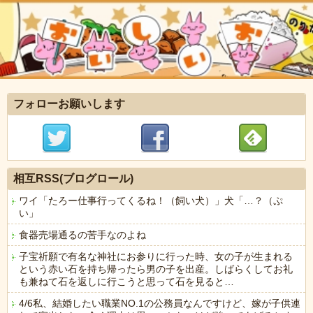
フォローお願いします
相互RSS(ブログロール)
ワイ「たろー仕事行ってくるね！（飼い犬）」犬「…？（ぷ
い」
食器売場通るの苦手なのよね
子宝祈願で有名な神社にお参りに行った時、女の子が生まれる
という赤い石を持ち帰ったら男の子を出産。しばらくしてお礼
も兼ねて石を返しに行こうと思って石を見ると…
4/6私、結婚したい職業NO.1の公務員なんですけど、嫁が子供連