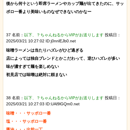
後から何十という即席ラーメンやカップ麺が出てきたのに、サッ
ポロ一番より美味いものなぜできないのかなー

37 名前：
以下、？ちゃんねるからVIPがお送りします
投稿日：
2025/03/21 10:27:02 ID:j0nnlEJb0.net
味噌ラーメンは当たりハズレがひど過ぎる

店によっては独自ブレンドとかこだわって、逆ひハズレが多い

味が濃すぎて麺を楽しめない

初見店では味噌は絶対に頼まない

38 名前：
以下、？ちゃんねるからVIPがお送りします
投稿日：
2025/03/21 10:27:03 ID:UAl9lGQm0.net
味噌・・・サッポロ一番

塩・・・サッポロ一番

醤油・・・出前一丁
