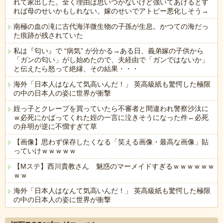
れて家出した。全く理由は思いつかないけど強いてあげるとす
れば母のせいかもしれない。嫁のせいでアトピー悪化しそう→
南極の血の滝に古代海洋微生物の子孫が生息。かつての海だっ
た痕跡が残されていた
私は『匂い』で “病気” が分かる→ある日、義弟嫁の子供から
「ガンの匂い」がし始めたので、夫経由で「ガンではないか」
と伝えたら怒って絶縁、その結果・・・
海外「日本人はなんて気高いんだ！」 英高級紙も驚愕した極限
の中の日本人の姿に世界が衝撃
姪っ子とクレープを買っていたら不審者と間違われ警察沙汰に
ｗ必死にかばってくれた姪の一言に泣きそうになった件←必死
の弁明が逆に不憫すぎて草
【画像】思わず保存したくなる「笑える画像・最高な画像」貼
っていけｗｗｗｗｗ
【Mステ】西川貴教さん 魅惑のマーメイドすぎるｗｗｗｗｗｗ
ｗｗ
海外「日本人はなんて気高いんだ！」 英高級紙も驚愕した極限
の中の日本人の姿に世界が衝撃
Powered by livedoor 相互RSS