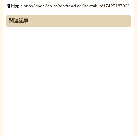
引用元：
http://viper.2ch.sc/test/read.cgi/news4vip/1742518792/
関連記事