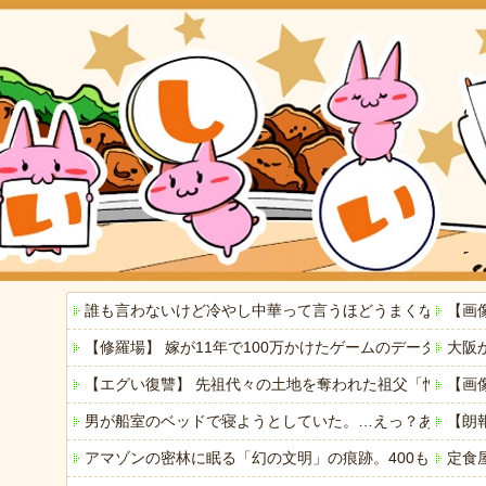
誰も言わないけど冷やし中華って言うほどうまくないよね
【画
【修羅場】 嫁が11年で100万かけたゲームのデータを
大阪
【エグい復讐】 先祖代々の土地を奪われた祖父「憎い！
【画
男が船室のベッドで寝ようとしていた。…えっ？あなたは
【朗
アマゾンの密林に眠る「幻の文明」の痕跡。400もの巨大
定食