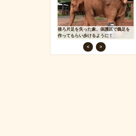
シア兵が自分に投下された
後ろ片足を失った象、保護区で義足を
を投げ返して助かる！！
作ってもらい歩けるように！
<
>