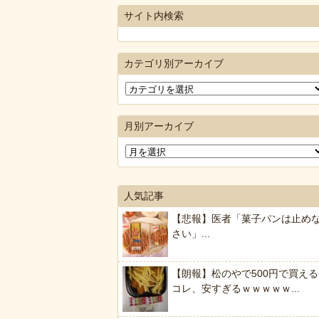
サイト内検索
カテゴリ別アーカイブ
月別アーカイブ
人気記事
【悲報】医者「菓子パンは止め
さい」...
【朗報】松のやで500円で買える
コレ、安すぎるｗｗｗｗｗ...