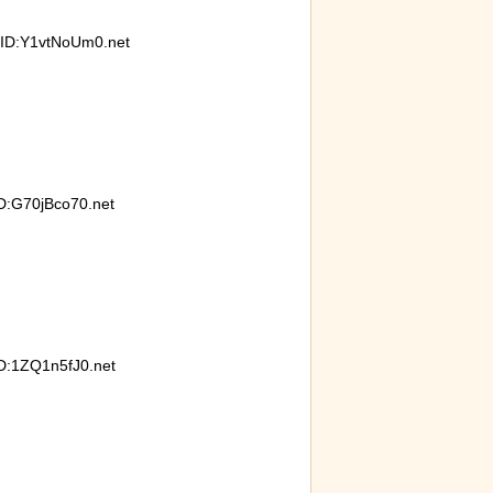
ID:Y1vtNoUm0.net
モン小暮」を調
【ネタ】玄関ドアに貼るとセールスを
【動画
撃退できる？ あまりに“諸刃の剣”なラ
ドロー
イフハックが話題にｗ
:G70jBco70.net
:1ZQ1n5fJ0.net