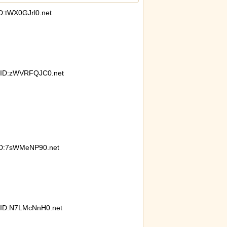
:tWX0GJrl0.net
ったディズニー信者、帰国後『本家』に失望する事態に
ID:zWVRFQJC0.net
D:7sWMeNP90.net
ID:N7LMcNnH0.net