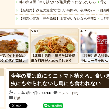
町の弁当屋「申し訳ないが消費税1%になったらその分商
母と
【距離梨】夕飯の支度で忙しい時間や、夜中の2～3時に
妊娠
【幽霊否定派、完全論破】幽霊がいないなら午前2時に一
大谷
「これで11万取られたの!?」あるX民が玄関ドアノブの修
【真
5 RT
4 RT
ハムスターの日
【画
「アメリカのヤンキーがアジア人にケンカを売った結果ｗ
車と
「あなたはアメリカを愛していますか」「はい」トランプ
みい
ーでバイトを始め
【速報】男性、焼きそばを簡
【悲報】新入社員
ヒーローのサバイバルアクション Siege Survivors
【悲
つけの店が毎日レ
単な料理だと思ってしまう
中にコーラを飲ん
ーを大量に買って
に怒られてしまう
【中国】パトカーの前で好演技www当たり屋やお煽り運転
今年の夏は庭にミニトマト植えろ。食い
虫にもやられないし鳥にも食われない
Powere
2025年3月17日08:00:00
コメント(12)
Powered by livedoor 相互RSS
野菜