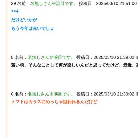
29 名前：
名無しさん＠涙目です。
投稿日：2025/03/10 21:51:00 
>>4

だけどいかが

もう今年は赤いでしょ

石を卵と思い込み温め続けていたハク
迷子のウサギが警察に
トウワシのオスに孤児のヒナが託さ
な「警察ウサギ」とな
れ、お世話をするように【続編】
5 名前：
名無しさん＠涙目です。
投稿日：2025/03/10 21:39:02 ID
若い頃、そんなことして何が楽しいんだと思ってたけど、最近、家
6 名前：
名無しさん＠涙目です。
投稿日：2025/03/10 21:39:02 ID
なんか泣きたくなってくる青春18きっ
トマトはカラスにめっちゃ狙われるんだけど

岸田に投げられた物、
ぷのポスター貼ってく
パイプ爆弾と判明