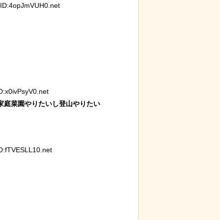
ID:4opJmVUH0.net
保護され、正式
【画像】ディズニー『リトル・マーメ
「マン
る
イド』実写版のポスターがヤバイ！地
と異な
獄の黙示録みたい
ｗｗｗ
:x0ivPsyV0.net
庭菜園やりたいし登山やりたい

:fTVESLL10.net
発煙筒ではなく
【動画】大阪人、だんじりにぶっ潰さ
【動画
れる
が酷い