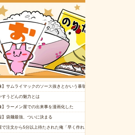
おいしいお
像】サムライマックのソース抜きとかいう暴挙ｗｗｗｗｗ
消した８歳の息子。理由は嫁が叱った腹いせ→滅多に怒らない嫁が子供に
かすうどんの魅力とは
命が尽きても奴らに絶対復讐してやる！！」→祖父が亡くなりその土地
像】ラーメン屋での出来事を漫画化した
誰ですか？→ 見知らぬひとがいるんだが…
報】袋麺最強、ついに決まる
遺構を新たに発見
屋で注文から5分以上待たされた俺「早く作れよノロマ！底辺職はキビキ