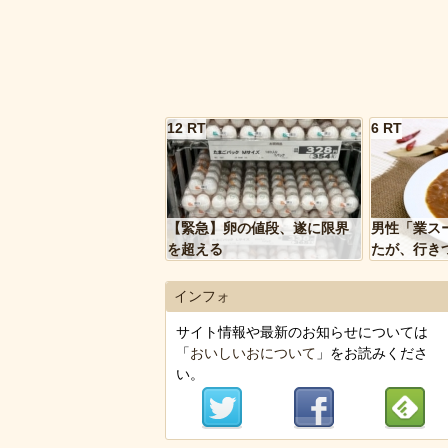
12 RT
6 RT
【緊急】卵の値段、遂に限界
男性「業ス
を超える
たが、行き
トルトカレ
いく…」
インフォ
サイト情報や最新のお知らせについては
「
おいしいおについて
」をお読みくださ
い。