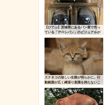
果」という集団的な事実
【ひでぶ】茨城県にあるパン屋で売っ
込み、ガチで怖過ぎるｗ
ている「アベシパン」のビジュアルが
ｗｗｗｗｗ
悪夢すぎるｗｗｗｗｗ
リカで一番『人種差別』
スナネコの珍しい生態が明らかに。行
ジア人が行くとこうなる!!
動範囲が広く縄張り意識を持たないこ
とが判明