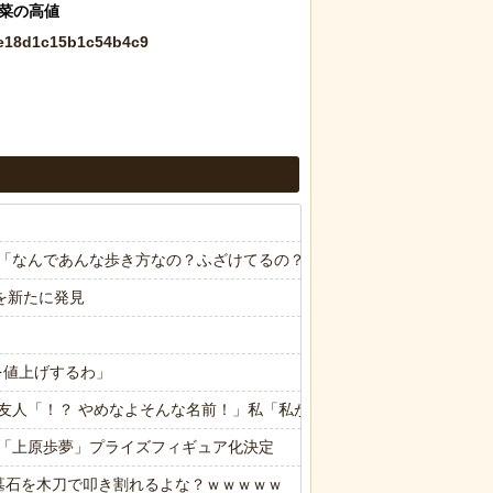
e0e18d1c15b1c54b4c9
「なんであんな歩き方なの？ふざけてるの？」
を新たに発見
を値上げするわ」
友人「！？ やめなよそんな名前！」私「私が産むんだから文句は言わ
「上原歩夢」プライズフィギュア化決定
墓石を木刀で叩き割れるよな？ｗｗｗｗｗ