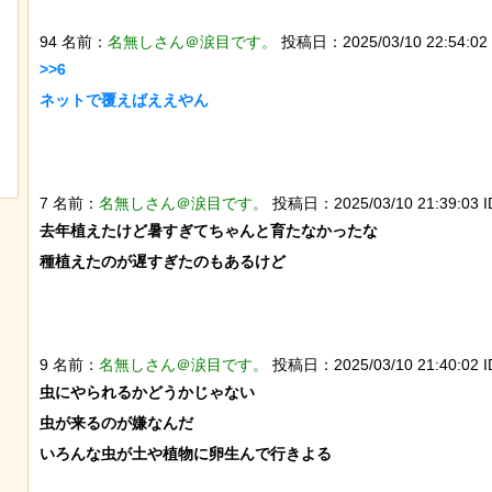
94 名前：
名無しさん＠涙目です。
投稿日：2025/03/10 22:54:02 
>>6

ネットで覆えばええやん

歴史的な木星系探査機打ち上げにナマ
チャットGPTで「デー
ケモノが立ち会っていた件
べた結果
7 名前：
名無しさん＠涙目です。
投稿日：2025/03/10 21:39:03 ID
去年植えたけど暑すぎてちゃんと育たなかったな

種植えたのが遅すぎたのもあるけど

9 名前：
名無しさん＠涙目です。
投稿日：2025/03/10 21:40:02 ID
虫にやられるかどうかじゃない

虫が来るのが嫌なんだ

いろんな虫が土や植物に卵生んで行きよる
