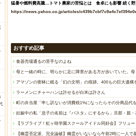
方
https://news.yahoo.co.jp/articles/c439b7cbf7c9a4c7ef394
店
ｗ
おすすめ記事
弁
ｗ
食器売場通るの苦手なのよね
母と一緒の時に、明らかに足に障害がある方が歩いていた。母
アマゾンの密林に眠る「幻の文明」の痕跡。400もの巨大遺構
ラーメンにチャーハンは許せるが白米は許さん
が
町の弁当屋「申し訳ないが消費税1%になったらその分商品代
代
.
妊娠中の私「息子の名前は『パスタ』にするから」旦那・親・
ー
【ラブライブ！虹ヶ咲学園スクールアイドル同好会】フリュー
ｗ
【幽霊否定派、完全論破】幽霊がいないなら午前2時に一人で