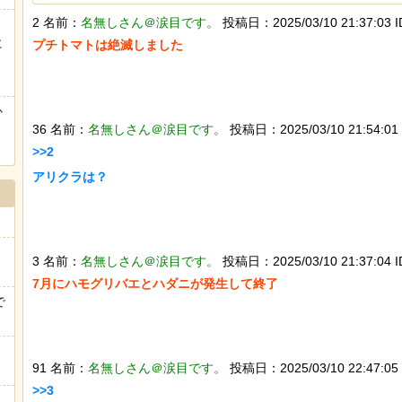
2 名前：
名無しさん＠涙目です。
投稿日：2025/03/10 21:37:03 ID
海外「日本なんて行くんじゃなかった…」 日本を知ってしま
に
プチトマトは絶滅しました

ヒーローのサバイバルアクション Siege Survivors
ぅ
か
36 名前：
名無しさん＠涙目です。
投稿日：2025/03/10 21:54:01 
>>2

Powered by livedoor 相互RSS
アリクラは？

3 名前：
名無しさん＠涙目です。
投稿日：2025/03/10 21:37:04 I
7月にハモグリバエとハダニが発生して終了

で
91 名前：
名無しさん＠涙目です。
投稿日：2025/03/10 22:47:05 
>>3
