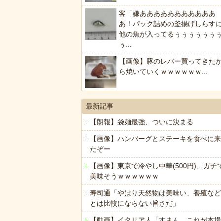
客「嫌あああああああああああ
あ！パック詰めの釜揚げしらす
他の魚が入ってるぅぅぅぅぅぅ
ぅ...
【画像】豚のレバー買ってきた
ら焼いていくｗｗｗｗｗｗ...
最新記事
【朗報】袋麺最強、ついに決まる
【画像】ハンバーグとステーキを食べに来
たぞー
【画像】東京で冷やし中華(500円)、ガチ
美味そうｗｗｗｗｗｗ
寿司通「やはり天然物は美味い、養殖など
とは比較にならない旨さだ」
【動画】イタリア人「すまん、これが本場