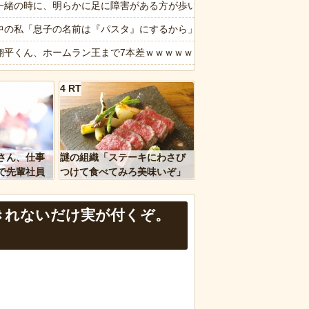
品代を値上げするわ」
一緒の時に、明らかに足に障害がある方が歩いていた。母「なんであん
ジャンジャン電話してくる前の職場の同僚 あまり頻繁に連絡されては迷
中の私「息子の名前は『パスタ』にするから」旦那・親・友人「！？ 
人で墓石を木刀で叩き割れるよな？ｗｗｗｗｗ
翔平くん、ホームラン王まで7本差ｗｗｗｗｗｗｗｗｗｗ
理を頼んだら…とんでもない事になった😱
顔】あるスーパーの「チャイルドシート付きカート」に描かれたキャラ
4 RT
像】田中みな実さん、妊娠中とは思えないヒール姿で登場してしまう
ｗｗ」 ほか
かバイクのガラスコーティングってやっぱり時間経過で剥がれるの？
、国防総省職員数千人をウソ発見器にかける方針
ちゃんと山田さん「主人公がぽっと出のモブに殺されて終わります」←
さん、仕事
謎の組織「ステーキにわさび
報】味噌ラーメンで行列、出来ない
で先輩社員
つけて食べてみろ美味いぞ」
ｗｗｗｗ
ワイ「んなわけないだろｗ」
など盛りだくさん
きれないだけ実が付くぞ。
d by livedoor 相互RSS