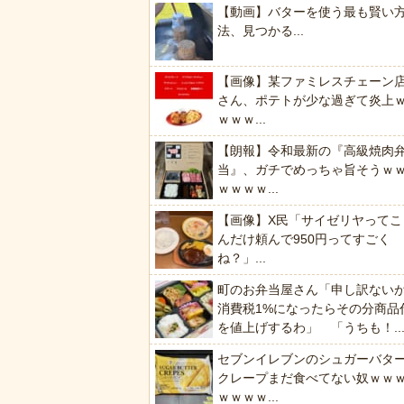
【動画】バターを使う最も賢い
法、見つかる...
【画像】某ファミレスチェーン
さん、ポテトが少な過ぎて炎上
ｗｗｗ...
【朗報】令和最新の『高級焼肉
当』、ガチでめっちゃ旨そうｗ
ｗｗｗｗ...
【画像】X民「サイゼリヤってこ
んだけ頼んで950円ってすごく
ね？」...
町のお弁当屋さん「申し訳ない
消費税1%になったらその分商品
を値上げするわ」 「うちも！..
セブンイレブンのシュガーバタ
クレープまだ食べてない奴ｗｗ
ｗｗｗｗ...