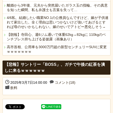
離婚から3年後、元夫から突然届いたガラス玉の指輪。その真意
を知った瞬間、私も弁護士も言葉を失って…
4/6私、結婚したい職業NO.1の公務員なんですけど、嫁が子供連
れて家出した。全く理由は思いつかないけど強いてあげるとす
れば母のせいかもしれない。嫁のせいでアトピー悪化しそう→
【朗報】寺田心、週6ジム通いで体重62kg→82kgに 110kgのベ
ンチプレス持ち上げる姿披露（画像あり）
高市首相、公用車を3000万円超の新型センチュリーSUVに変更
ｗｗｗｗｗｗｗ
Powered by livedoor 相互RSS
【悲報】サントリー「BOSS」、ガチで午後の紅茶を潰
しに来るｗｗｗｗｗｗ
2025年3月7日14:00:00
コメント(18)
飲料