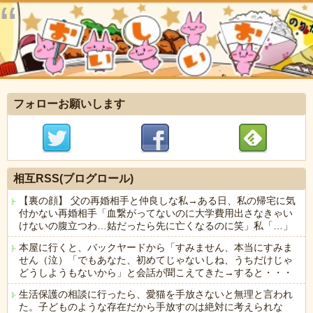
フォローお願いします
相互RSS(ブログロール)
【裏の顔】 父の再婚相手と仲良しな私→ある日、私の帰宅に気
付かない再婚相手「血繋がってないのに大学費用出さなきゃい
けないの腹立つわ…姑だったら先に亡くなるのに笑」私「…」
本屋に行くと、バックヤードから「すみません、本当にすみま
せん（泣）「でもあなた、初めてじゃないしね、うちだけじゃ
どうしようもないから」と会話が聞こえてきた→すると・・・
生活保護の相談に行ったら、愛猫を手放さないと無理と言われ
た。子どものような存在だから手放すのは絶対に考えられな