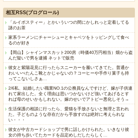
Powered by livedoor 相互RSS
相互RSS(ブログロール)
「ルイボスティー」とかいういつの間にかしれっと定着してる
謎のお茶
家系ラーメンにチャーシューとキャベツをトッピングして食べ
るのが好き
【岡山】シャインマスカット200房（時価40万円相当）畑から盗
んだ疑いで男を逮捕 ネットで販売
彼女と紫陽花見に行ったらスニーカーを履いてきてた。普通か
わいいぺたんこ靴とかじゃないの？コーヒーや手作り菓子も持
ってこないしさぁ…
2/6私、結婚したい職業NO.1の公務員なんですけど、嫁が子供連
れて家出した。全く理由は思いつかないけど強いてあげるとす
れば母のせいかもしれない。嫁のせいでアトピー悪化しそう→
生活保護の相談に行ったら、愛猫を手放さないと無理と言われ
た。子どものような存在だから手放すのは絶対に考えられな
い・・・
彼女が中古カードショップで男に話しかけられた。いきなり彼
女の持ち歩いてたカードを品定めしだしたらしく…