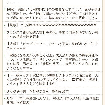
い・・・
4/6私、結婚したい職業NO.1の公務員なんですけど、嫁が子供連
れて家出した。全く理由は思いつかないけど強いてあげるとす
れば母のせいかもしれない。嫁のせいでアトピー悪化しそう→
【緊急】 つけ麺WWWWWWWWWWWWWWWWWWWWWW
フランスで電話勧誘の規制を強化。事前に同意を得ていない相
手への営業を原則禁止
【悲報】「ビッグモーター」とかいう完全に逃げ切ったゴミク
ズｗｗｗｗｗ
「家族になるのが大事なんだよ」成人済みの娘との養子縁組を
しつこく迫る婚約者。怪しいと思って「事実婚にしたい」と伝
えた結果、男が放った『衝撃の反応』←金目当てだと自白した
ようなもんｗｗｗ
【トー横キッズ】家庭環境や毒親とのトラブルに悩む若者「大
人に相談しても具体的に何もしてくれない」EXIT兼近「搾取し
ようとする大人をどう除外するか」
ひろゆきの妻・西村ゆかさん 離婚を提示
海外「日本は戦勝国なんだよ」 戦後の日本人の特別な生き様に
各国から称賛の声