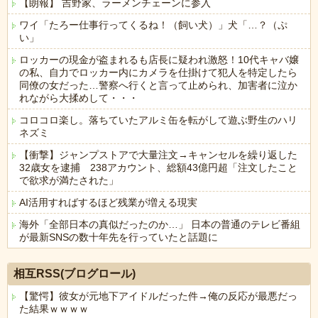
【朗報】 吉野家、ラーメンチェーンに参入
ワイ「たろー仕事行ってくるね！（飼い犬）」犬「…？（ぷ
い」
ロッカーの現金が盗まれるも店長に疑われ激怒！10代キャバ嬢
の私、自力でロッカー内にカメラを仕掛けて犯人を特定したら
同僚の女だった…警察へ行くと言って止められ、加害者に泣か
れながら大揉めして・・・
コロコロ楽し。落ちていたアルミ缶を転がして遊ぶ野生のハリ
ネズミ
【衝撃】ジャンプストアで大量注文→キャンセルを繰り返した
32歳女を逮捕 238アカウント、総額43億円超「注文したこと
で欲求が満たされた」
AI活用すればするほど残業が増える現実
海外「全部日本の真似だったのか…」 日本の普通のテレビ番組
が最新SNSの数十年先を行っていたと話題に
Powered by livedoor 相互RSS
相互RSS(ブログロール)
【驚愕】彼女が元地下アイドルだった件→俺の反応が最悪だっ
た結果ｗｗｗｗ