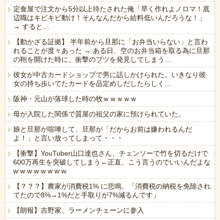
定食屋で注文から5分以上待たされた俺「早く作れよノロマ！底
辺職はキビキビ動け！そんなんだから給料低いんだろうな！」
→ すると…
【動かざる証拠】 半年前から旦那に「お弁当いらない」と言わ
れることが度々あった → ある日、空のお弁当箱を取る為に旦那
の鞄を開けた時に、衝撃のブツを発見してしまう…
彼女が中古カードショップで男に話しかけられた。いきなり彼
女の持ち歩いてたカードを品定めしだしたらしく…
阪神・元山が落球した時の牧ｗｗｗｗｗ
母が入院した関係で質屋の祖父の家に預けられていた。
娘と旦那が喧嘩して、旦那が「だからお前は嫌われるんだ
よ！」と言い放ってしまって・・・
【衝撃】YouTuber山口達也さん、チェンソーで竹を切るだけで
600万再生を突破してしまう←正直、こう言うのでいいんだよな
w w w w w w w w
【？？？】農家が消費税1% に悲鳴。「消費税の納税を免除され
てたので8%→1%だと手取りが7%減るんです」
【朗報】吉野家、ラーメンチェーンに参入