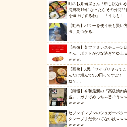
町のお弁当屋さん「申し訳ない
消費税1%になったらその分商品
を値上げするわ」 「うちも！..
【動画】バターを使う最も賢い
法、見つかる...
【画像】某ファミレスチェーン
さん、ポテトが少な過ぎて炎上
ｗｗｗ...
【画像】X民「サイゼリヤってこ
んだけ頼んで950円ってすごく
ね？」...
【朗報】令和最新の『高級焼肉
当』、ガチでめっちゃ旨そうｗ
ｗｗｗｗ...
セブンイレブンのシュガーバタ
クレープまだ食べてない奴ｗｗ
ｗｗｗｗ...