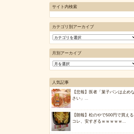
サイト内検索
カテゴリ別アーカイブ
月別アーカイブ
人気記事
【悲報】医者「菓子パンは止め
さい」...
【朗報】松のやで500円で買える
コレ、安すぎるｗｗｗｗｗ...