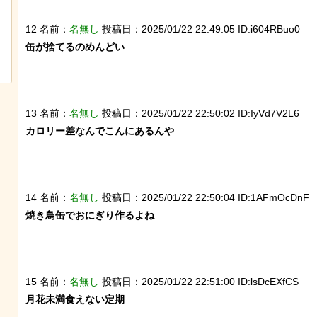
【画像】ディズニー『リトル・マーメ
チャットGPTで「デー
12 名前：
名無し
投稿日：2025/01/22 22:49:05 ID:i604RBuo0
イド』実写版のポスターがヤバイ！地
べた結果
缶が捨てるのめんどい

獄の黙示録みたい
13 名前：
名無し
投稿日：2025/01/22 22:50:02 ID:IyVd7V2L6
カロリー差なんでこんにあるんや

14 名前：
名無し
投稿日：2025/01/22 22:50:04 ID:1AFmOcDnF
焼き鳥缶でおにぎり作るよね

15 名前：
名無し
投稿日：2025/01/22 22:51:00 ID:lsDcEXfCS
月花未満食えない定期
