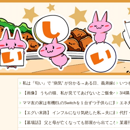
私は『匂い』で “病気” が分かる→ある日、義弟嫁の子
いつ
【画像】 うちの猫、私が見ててあげないとご飯食べないの
3/
ママ友の家は有機ELのSwitchを１台ずつ子供らに買っ
エネ
【エグい末路】 インフルになり気絶した私→夫に顔をは
代打
【墓場話】 父と母が亡くなっても部屋から出てこない弟(
某週