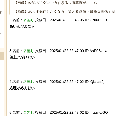
【画像】愛知の半グレ、怖すぎる→御尊顔がこちら…
こ
【画像】思わず保存したくなる「笑える画像・最高な画像」貼
化
2 名前：
名無し
投稿日：2025/01/22 22:46:05 ID:vRu0Rl.JD
海外「日本人はなんて気高いんだ！」 英高級紙も驚愕した極
高いんだよなぁ

ヒーローのサバイバルアクション Siege Survivors
に
ぅ
3 名前：
名無し
投稿日：2025/01/22 22:47:00 ID:AoP0SzI.4
値上げがひどい

Powered by livedoor 相互RSS
4 名前：
名無し
投稿日：2025/01/22 22:47:02 ID:lQIaIad2j
処理がめんどい

5 名前：
名無し
投稿日：2025/01/22 22:47:02 ID:maqvjc.GO