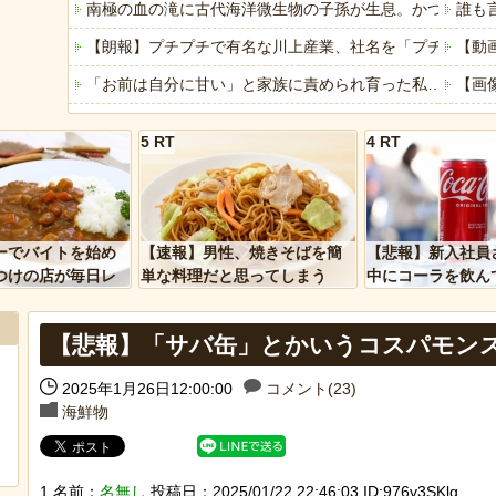
南極の血の滝に古代海洋微生物の子孫が生息。かつての海
誰も
【朗報】プチプチで有名な川上産業、社名を「プチプチ株
【動
「お前は自分に甘い」と家族に責められ育った私…３０歳
【画
【画像】思わず保存したくなる「笑える画像・最高な画像
【医
5 RT
4 RT
「ぞわっとした…」カルディで売っているコーヒーのパッケ
冷や
【Mステ】西川貴教さん 魅惑のマーメイドすぎるｗｗｗ
【動
「アメリカのヤンキーがアジア人にケンカを売った結果ｗ
「自
ーでバイトを始め
【速報】男性、焼きそばを簡
【悲報】新入社員
「あなたはアメリカを愛していますか」「はい」トランプ
みん
つけの店が毎日レ
単な料理だと思ってしまう
中にコーラを飲ん
ーを大量に買って
に怒られてしまう
ヒーローのサバイバルアクション Siege Survivors
【悲
【悲報】「サバ缶」とかいうコスパモン
【中国】パトカーの前で好演技www当たり屋やお煽り運転
2025年1月26日12:00:00
コメント(23)
海鮮物
Powere
Powered by livedoor 相互RSS
1 名前：
名無し
投稿日：2025/01/22 22:46:03 ID:976v3SKlq