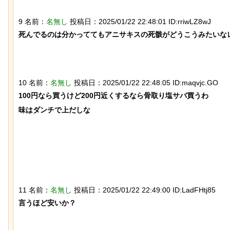
9 名前：
名無し
投稿日：2025/01/22 22:48:01 ID:rriwLZ8wJ
「マンデラ効果」という集団的な事実
【ひでぶ】茨城県にあ
死んでるのは分かっててもアニサキスの死骸がどうこうみたいなレ
と異なる思い込み、ガチで怖過ぎるｗ
ている「アベシパン」
ｗｗｗｗｗｗｗｗｗｗｗ
悪夢すぎるｗｗｗｗｗ
10 名前：
名無し
投稿日：2025/01/22 22:48:05 ID:maqvjc.GO
100円なら買うけど200円近くするなら骨取り塩サバ買うわ

味はダンチで上だしな

【動画】 ロシア兵が自分に投下された
後ろ片足を失った象、
ドローン爆弾を投げ返して助かる！！
作ってもらい歩けるよ
11 名前：
名無し
投稿日：2025/01/22 22:49:00 ID:LadFHtj85
言うほど安いか？
