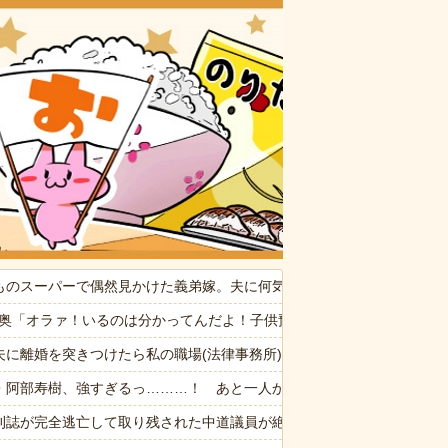
おいしいお
供から「ガンの匂い」がし始めたので、夫経由で「ガンではないか」と伝
ものスーパーで偶然見かけた義弟嫁。夫に何気なくその話しただけなの
なんでなん
4隣奥「オラァ！いるのは分かってんだよ！子供預かれ！(ドアケリー！」
たの見て（カネモ…！）って思った
夫に離婚を突きつけたら私の職場(法律事務所)に乗り込んできた 堂々
たかれ「病気だからって甘えるな！旦那様の為に家事をしろ！」夫が無
・阿部寿樹、強すぎるっ………！ あと一人から華麗な逆転タイムリー
30代)。問題は誰がこいつを引き取るか→結局遺産を全て弟に相続する
刊誌が完全逃亡して取り残された中道議員が絶体絶命の窮地、「今度は