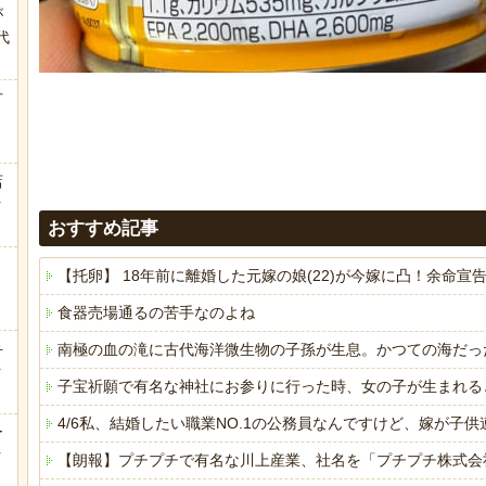
が
代
.
方
店
ｗ
おすすめ記事
【托卵】 18年前に離婚した元嫁の娘(22)が今嫁に凸！余
食器売場通るの苦手なのよね
弁
南極の血の滝に古代海洋微生物の子孫が生息。かつての海だっ
ｗ
子宝祈願で有名な神社にお参りに行った時、女の子が生まれる
4/6私、結婚したい職業NO.1の公務員なんですけど、嫁が
ー
ｗ
【朗報】プチプチで有名な川上産業、社名を「プチプチ株式会