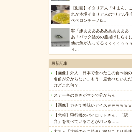
【動画】イタリア人「すまん、
れが本場イタリア人の”リアル乳
ペペロンチーノ&...
客「嫌あああああああああああ
あ！パック詰めの釜揚げしらす
他の魚が入ってるぅぅぅぅぅぅ
ぅ...
最新記事
【画像】外人「日本で食べたこの食べ物の
名前が分からない…もう一度食べたいんだ
けどこれ何？」
ステーキの良さがマジで分からん
【画像】ガチで美味いアイスｗｗｗｗｗｗ
【悲報】飛行機のパイロットさん、「駅
弁」を食べていることがバレる……
大阪人「大阪のたこ焼きは銀だこより美味