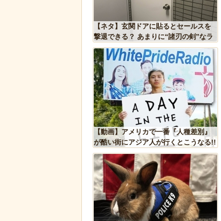
しい生態が明らかに。行
【ネタ】玄関ドアに貼るとセールスを
縄張り意識を持たないこ
撃退できる？ あまりに“諸刃の剣”なラ
イフハックが話題にｗ
くなってくる青春18きっ
【動画】アメリカで一番『人種差別』
貼ってく
が酷い街にアジア人が行くとこうなる!!