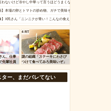
だった痕跡が残されていた
言わないけど冷やし中華って言うほどうまくないよね
式会社」に変更ｗｗｗｗｗ
画】本場の卵とトマトの炒め物、ガチで美味そうｗｗｗｗｗｗ
の時、真夏に重度の熱中症で救急搬送された結果→会社の人たちから叩
像】X民さん「ニンニクが青い！こんなの食えない！」
」貼っていけｗｗｗｗｗ
師解説】飲酒後の「締めのラーメン欲」の原因は？ 脳の錯覚と真実
4 RT
ージが“一瞬怖い”と話題にwwww
し中華と冷麺一緒にするやつなんなん？
ｗｗｗｗｗ
画】「昔のアイドルは個人情報がガバガバだった」を誇張した昭和風AI
ｗｗ」 ほか
転車のルール厳罰化！」← 正直なんの意味もなかった件ｗｗｗｗｗｗｗ
さん、仕事
謎の組織「ステーキにわさび
、国防総省職員数千人をウソ発見器にかける方針
なは職場のBBQなに持ってけば嬉しい？
で先輩社員
つけて食べてみろ美味いぞ」
ｗｗｗｗ
ワイ「んなわけないだろｗ」
報】味噌ラーメンで行列、出来ない
スター、まだバレてない
など盛りだくさん
d by livedoor 相互RSS