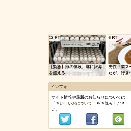
12 RT
6 RT
【緊急】卵の値段、遂に限界
男性「業ス
を超える
たが、行き
トルトカレ
いく…」
インフォ
サイト情報や最新のお知らせについては
「
おいしいおについて
」をお読みくださ
い。