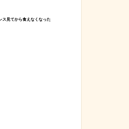
るパン屋で売っ
岸田に投げられた物、発煙筒ではなく
スナネ
ス見てから食えなくなった

のビジュアルが
パイプ爆弾と判明
動範囲
とが判
保護区で義足を
歴史的な木星系探査機打ち上げにナマ
なんか
うに！
ケモノが立ち会っていた件
ぷのポ