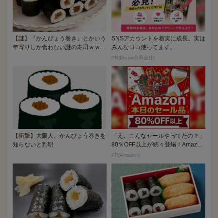
【謎】『かんぴょう巻き』とかいう
SNSアカウントを着実に成長。実は
年寄りしか食わない謎の寿司ｗｗｗ
みんなココ使ってます。
ｗｗｗ
PR(Dreaw合同会社)
【衝撃】大阪人、かんぴょう巻きを
「え、こんなセールやってたの？」
知らないと判明
80％OFF以上が続々登場！Amazon
の本気が...
PR(Amazon)