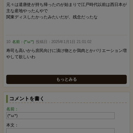
元々は遣唐使が持ち帰ったのが始まりで江戸時代以前は西日本が
主な産地やったんやで
関東ディスしたかったみたいだが、残念だったな
10
名前：
(*‘ω‘*)
投稿日：
2025年1月1日 21:01:02
寿司も高いから庶民向けに漬け物とか鶏肉とかバリエーション増
やして欲しいわ
もっとみる
コメントを書く
名前：
本文：