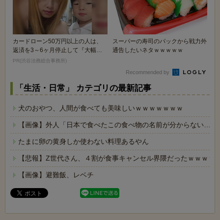
カードローン50万円以上の人は、
スーパーの寿司のパックから戦力外
返済を3～6ヶ月停止して『大幅に
通告したいネタｗｗｗｗｗ
減額してから返済...
PR(渋谷法務総合事務所)
Recommended by
「生活・日常」 カテゴリの最新記事
犬のおやつ、人間が食べても美味しいｗｗｗｗｗｗｗ
【画像】外人「日本で食べたこの食べ物の名前が分からない…も
たまに卵の黄身しか使わない料理あるやん
【悲報】Z世代さん、４割が食事キャンセル界隈だったｗｗｗｗ
【画像】避難飯、レベチ