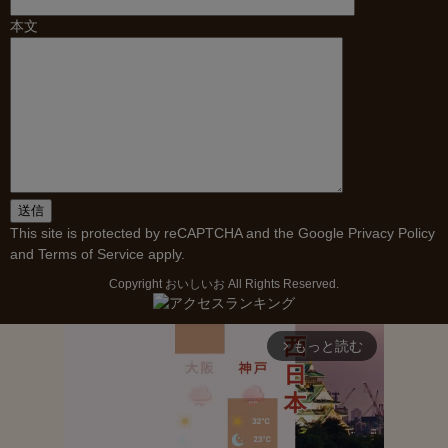
本文
This site is protected by reCAPTCHA and the Google
Privacy Policy
and
Terms of Service
apply.
Copyright
おいしいお
All Rights Reserved.
もっと読む
arrow_forward_ios