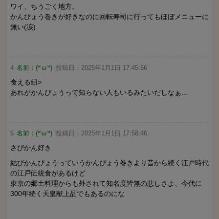
ワイ、ちうごく地方。
かんぴょう巻きが好きなのに回転寿司に行ってもほぼメニューに
無い(涙)
4
名前：
(*‘ω‘*)
投稿日：
2025年1月1日 17:45:56
食える紐>
あれがかんぴょうって知らない人もいるみたいだしなぁ…
5
名前：
(*‘ω‘*)
投稿日：
2025年1月1日 17:58:46
さびかん好き
結びかんぴょうっていうかんぴょう巻きより昔から続く江戸時代
の江戸伝統食があるけど
東京の郷土料理からも外されて知名度皆無の悲しさよ、今代に
300年続く天皇献上品でもあるのにな