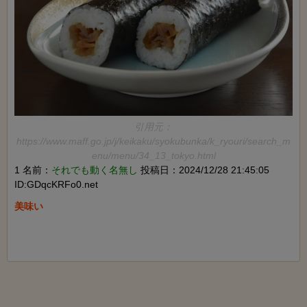
引用元：
https://www.maff.go.jp/j/keikaku/syokubunka/k_ryouri/search_m
enu/menu/34_13_tokyo.html
1 名前：
それでも動く名無し
投稿日：2024/12/28 21:45:05
ID:GDqcKRFo0.net
美味い
