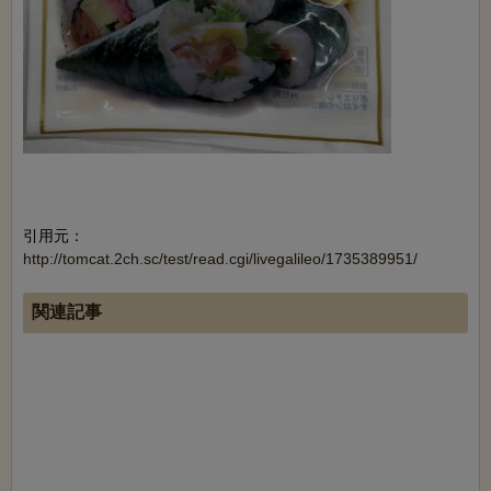
引用元：
http://tomcat.2ch.sc/test/read.cgi/livegalileo/1735389951/
関連記事