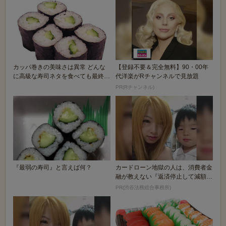
カッパ巻きの美味さは異常 どんな
【登録不要＆完全無料】90・00年
に高級な寿司ネタを食べても最終的
代洋楽がRチャンネルで見放題
にカッパ巻きに戻...
PR(Rチャンネル)
『最弱の寿司』と言えば何？
カードローン地獄の人は、消費者金
融が教えない『返済停止して減額・
免除する方法』で...
PR(渋谷法務総合事務所)