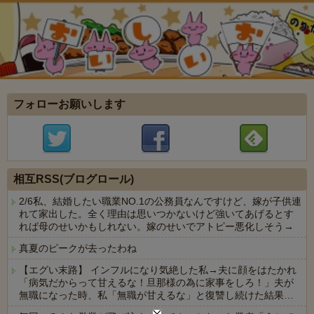
フォローお願いします
相互RSS(ブログロール)
2/6私、結婚したい職業NO.1の公務員なんですけど、嫁が子供連
れて家出した。全く理由は思いつかないけど強いてあげるとす
れば母のせいかもしれない。嫁のせいでアトピー悪化しそう→
真夏のピークが去ったわね
【エグい末路】 インフルになり気絶した私→夫に顔をはたかれ
「病気だからって甘えるな！旦那様の為に家事をしろ！」夫が
無職になった時、私「無職が甘えるな」と復讐し続けた結果…