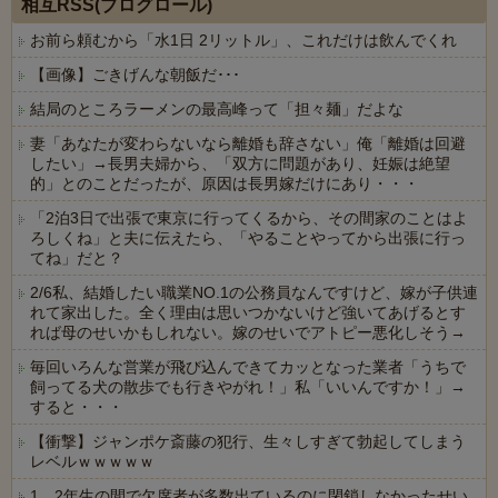
相互RSS(ブログロール)
お前ら頼むから「水1日 2リットル」、これだけは飲んでくれ
【画像】ごきげんな朝飯だ･･･
結局のところラーメンの最高峰って「担々麺」だよな
妻「あなたが変わらないなら離婚も辞さない」俺「離婚は回避
したい」→長男夫婦から、「双方に問題があり、妊娠は絶望
的」とのことだったが、原因は長男嫁だけにあり・・・
「2泊3日で出張で東京に行ってくるから、その間家のことはよ
ろしくね」と夫に伝えたら、「やることやってから出張に行っ
てね」だと？
2/6私、結婚したい職業NO.1の公務員なんですけど、嫁が子供連
れて家出した。全く理由は思いつかないけど強いてあげるとす
れば母のせいかもしれない。嫁のせいでアトピー悪化しそう→
毎回いろんな営業が飛び込んできてカッとなった業者「うちで
飼ってる犬の散歩でも行きやがれ！」私「いいんですか！」→
すると・・・
【衝撃】ジャンポケ斎藤の犯行、生々しすぎて勃起してしまう
レベルｗｗｗｗｗ
1、2年生の間で欠席者が多数出ているのに閉鎖しなかったせい