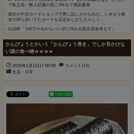
で私立高一般入試週の前に3年生で感染爆発
彼女が中古カードショップで男に話しかけられた。いきなり彼
女の持ち歩いてたカードを品定めしだしたらしく…
白浜町「100万やるからパンダに代わる観光資源考えて」
Powered by livedoor 相互RSS
かんぴょうとかいう「かんぴょう巻き」でしか見かけな
い謎の食べ物ｗｗｗｗ
2025年1月1日17:00:00
コメント(19)
生活・日常