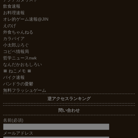
飲食速報
お料理速報
オレ的ゲーム速報@JIN
えのげ
外食ちゃんねる
カラパイア
小太郎ぶろぐ
コピペ情報局
哲学ニュースnwk
なんだかおもしろい
〓 ねこメモ 〓
バイク速報
パンドラの憂鬱
無料フラッシュゲーム
逆アクセスランキング
問い合わせ
名前(必須)
メールアドレス