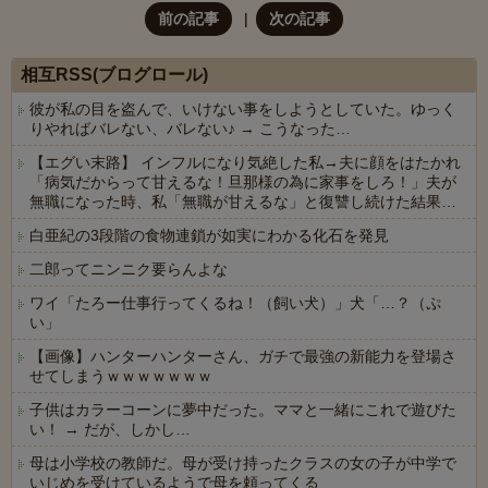
前の記事
次の記事
相互RSS(ブログロール)
彼が私の目を盗んで、いけない事をしようとしていた。ゆっく
りやればバレない、バレない♪ → こうなった…
【エグい末路】 インフルになり気絶した私→夫に顔をはたかれ
「病気だからって甘えるな！旦那様の為に家事をしろ！」夫が
無職になった時、私「無職が甘えるな」と復讐し続けた結果…
白亜紀の3段階の食物連鎖が如実にわかる化石を発見
二郎ってニンニク要らんよな
ワイ「たろー仕事行ってくるね！（飼い犬）」犬「…？（ぷ
い」
【画像】ハンターハンターさん、ガチで最強の新能力を登場さ
せてしまうｗｗｗｗｗｗｗ
子供はカラーコーンに夢中だった。ママと一緒にこれで遊びた
い！ → だが、しかし…
母は小学校の教師だ。母が受け持ったクラスの女の子が中学で
いじめを受けているようで母を頼ってくる