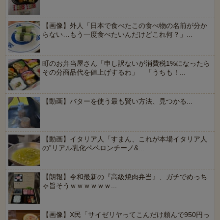
【画像】外人「日本で食べたこの食べ物の名前が分か
らない…もう一度食べたいんだけどこれ何？」...
町のお弁当屋さん「申し訳ないが消費税1%になったら
その分商品代を値上げするわ」 「うちも！...
【動画】バターを使う最も賢い方法、見つかる...
【動画】イタリア人「すまん、これが本場イタリア人
の”リアル乳化ペペロンチーノ&...
【朗報】令和最新の『高級焼肉弁当』、ガチでめっち
ゃ旨そうｗｗｗｗｗｗ...
【画像】X民「サイゼリヤってこんだけ頼んで950円っ