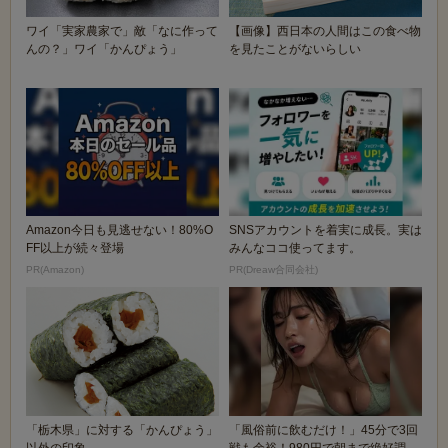
ワイ「実家農家で」敵「なに作って
【画像】西日本の人間はこの食べ物
んの？」ワイ「かんぴょう」
を見たことがないらしい
Amazon今日も見逃せない！80%O
SNSアカウントを着実に成長。実は
FF以上が続々登場
みんなココ使ってます。
PR(Amazon)
PR(Dreaw合同会社)
「栃木県」に対する「かんぴょう」
「風俗前に飲むだけ！」45分で3回
以外の印象
戦も余裕！980円で朝まで絶好調