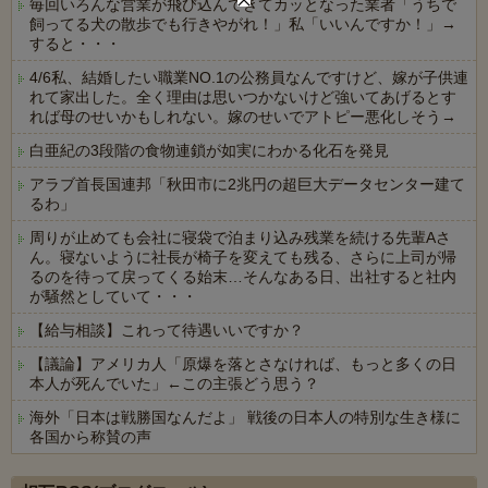
毎回いろんな営業が飛び込んできてカッとなった業者「うちで
飼ってる犬の散歩でも行きやがれ！」私「いいんですか！」→
すると・・・
4/6私、結婚したい職業NO.1の公務員なんですけど、嫁が子供連
れて家出した。全く理由は思いつかないけど強いてあげるとす
れば母のせいかもしれない。嫁のせいでアトピー悪化しそう→
白亜紀の3段階の食物連鎖が如実にわかる化石を発見
アラブ首長国連邦「秋田市に2兆円の超巨大データセンター建て
るわ」
周りが止めても会社に寝袋で泊まり込み残業を続ける先輩Aさ
ん。寝ないように社長が椅子を変えても残る、さらに上司が帰
るのを待って戻ってくる始末…そんなある日、出社すると社内
が騒然としていて・・・
【給与相談】これって待遇いいですか？
【議論】アメリカ人「原爆を落とさなければ、もっと多くの日
本人が死んでいた」←この主張どう思う？
海外「日本は戦勝国なんだよ」 戦後の日本人の特別な生き様に
各国から称賛の声
Powered by livedoor 相互RSS