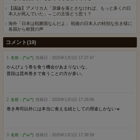
【議論】アメリカ人「原爆を落とさなければ、もっと多くの日
本人が死んでいた」←この主張どう思う？
海外「日本は戦勝国なんだよ」 戦後の日本人の特別な生き様に
各国から称賛の声
Powered by livedoor 相互RSS
コメント(19)
1
名前：
(*‘ω‘*)
投稿日：
2025年1月1日 17:27:47
かんぴょう巻を食う機会があまりないな。
普段は昆布巻きで食うことの方が多い。
2
名前：
(*‘ω‘*)
投稿日：
2025年1月1日 17:28:06
巻き寿司以外には本当に食える紐としての用途しかないｗ
3
名前：
(*‘ω‘*)
投稿日：
2025年1月1日 17:38:59