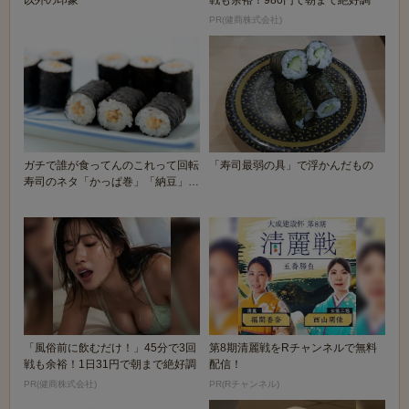
PR(健商株式会社)
ガチで誰が食ってんのこれって回転
「寿司最弱の具」で浮かんだもの
寿司のネタ「かっぱ巻」「納豆」
「貝類」
「風俗前に飲むだけ！」45分で3回
第8期清麗戦をRチャンネルで無料
戦も余裕！1日31円で朝まで絶好調
配信！
PR(健商株式会社)
PR(Rチャンネル)