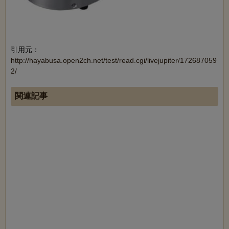
引用元：
http://hayabusa.open2ch.net/test/read.cgi/livejupiter/172687059
2/
関連記事