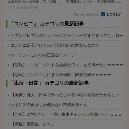
返済を3～6ヶ月停止して『大幅に
味期限短いじゃん、奥の期限長いや
減額してから返済...
つ買おう。この短...
PR(渋谷法務総合事務所)
Recommended by
「コンビニ」 カテゴリの最新記事
セブンイレブンのシュガーバタークレープまだ食べてない奴ｗｗ
コンビニ店員だけど未だ現金払いの客なんなの？
ローソン←こいつの正直なイメージ
【悲報】コンビニバイトを始めたワイ、もう辞めたいｗｗｗｗｗ
【悲報】コンビニおにぎりの値段、限界突破ｗｗｗｗｗ
「生活・日常」 カテゴリの最新記事
【画像】外人「日本で食べたこの食べ物の名前が分からない…も
たまに卵の黄身しか使わない料理あるやん
【悲報】Z世代さん、４割が食事キャンセル界隈だったｗｗｗｗ
【画像】避難飯、レベチ