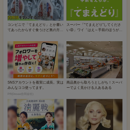
コンビニで「てまえどり」とか書い
スーパー「”てまえどり”してくださ
てあったからすぐ食うけど奥の方か
い😡」ワイ「はえ～手前のほうが賞
ら取ったわ
味期限早いん...
SNSアカウントを着実に成長。実は
商品奥から取ろうとしがち！スーパ
みんなココ使ってます。
ーでよく見かける人あるある
PR(Dreaw合同会社)