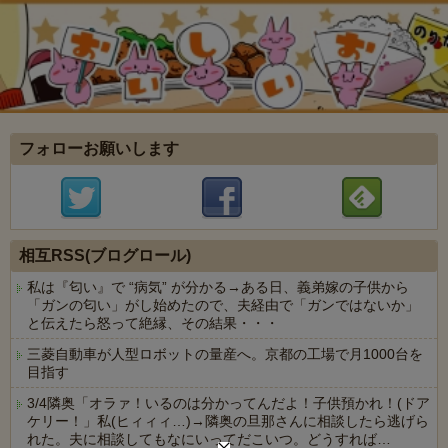
フォローお願いします
相互RSS(ブログロール)
私は『匂い』で “病気” が分かる→ある日、義弟嫁の子供から
「ガンの匂い」がし始めたので、夫経由で「ガンではないか」
と伝えたら怒って絶縁、その結果・・・
三菱自動車が人型ロボットの量産へ。京都の工場で月1000台を
目指す
3/4隣奥「オラァ！いるのは分かってんだよ！子供預かれ！(ドア
ケリー！」私(ヒィィィ…)→隣奥の旦那さんに相談したら逃げら
れた。夫に相談してもなにいってだこいつ。どうすれば…