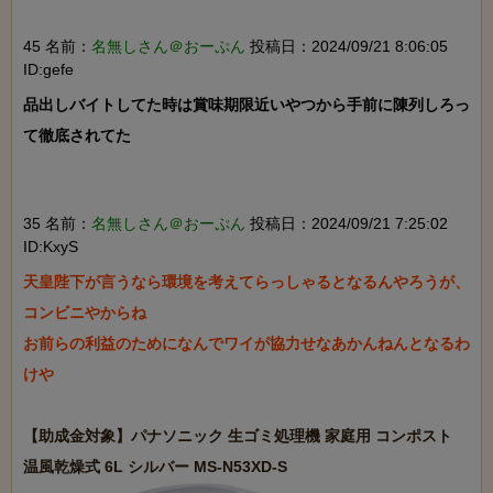
45 名前：
名無しさん＠おーぷん
投稿日：2024/09/21 8:06:05
ID:gefe
品出しバイトしてた時は賞味期限近いやつから手前に陳列しろっ
て徹底されてた

35 名前：
名無しさん＠おーぷん
投稿日：2024/09/21 7:25:02
ID:KxyS
天皇陛下が言うなら環境を考えてらっしゃるとなるんやろうが、
コンビニやからね

お前らの利益のためになんでワイが協力せなあかんねんとなるわ
けや

【助成金対象】パナソニック 生ゴミ処理機 家庭用 コンポスト 