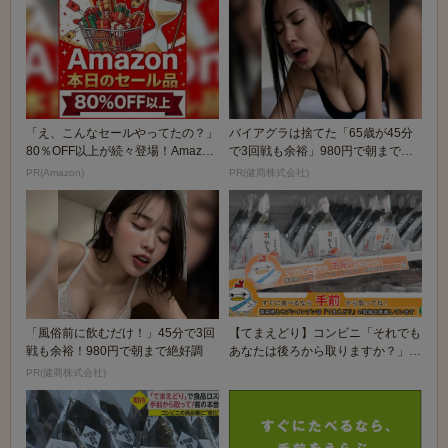
「え、こんなセールやってたの？」
バイアグラは捨てた「65歳が45分
80％OFF以上が続々登場！Amazon
で3回戦も余裕」980円で朝まで絶
の本気が...
好調！
PR(Amazon)
PR(健商株式会社)
「風俗前に飲むだけ！」45分で3回
【てまえどり】コンビニ「それでも
戦も余裕！980円で朝まで絶好調
あなたは後ろから取りますか？」
【廃棄問題】
PR(健商株式会社)