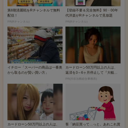
第8期清麗戦をRチャンネルで無料
【登録不要＆完全無料】90・00年
配信！
代洋楽がRチャンネルで見放題
PR(Rチャンネル)
PR(Rチャンネル)
イチロー「スーパーの商品は一番奥
カードローン50万円以上の人は、
から取るのが賢い買い方」
返済を3～6ヶ月停止して『大幅に
減額してから返済...
PR(渋谷法務総合事務所)
カードローン50万円以上の人は、
客「納豆買って…っと。あれこれ賞