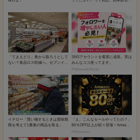
取れよ」
てください」って表記、効果ある
の？
「てまえどり」奥から取ろうとして
SNSアカウントを着実に成長。実は
ない？食品ロス削減へ。セブンイレ
みんなココ使ってます。
ブン「意識すれば...
PR(Dreaw合同会社)
イチロー「買い物するときは賞味期
「え、こんなセールやってたの？」
限を考えて1番奥の商品を取る」
80％OFF以上が続々登場！Amazon
の本気が...
PR(Amazon)