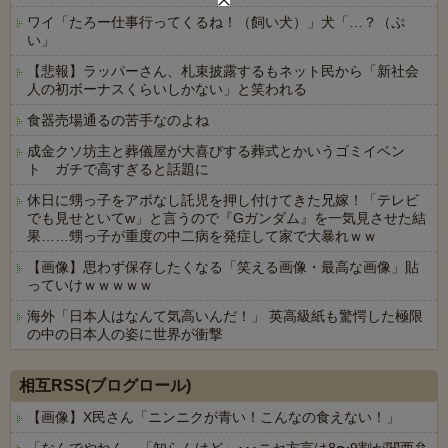
ワイ「たろー仕事行ってくるね！（飼い犬）」犬「…？（ぷ
い」
【悲報】ラッパーさん、札束披露するもネット民から「新社会
人の初ボーナスくらいしかない」と笑われる
食器売場通るの苦手なのよね
成金クソ坊主と葬儀屋が大喜びする葬式とかいうゴミイベン
ト ガチで高すぎると話題に
休日に甥っ子をアポなし託児を押し付けてきた兄嫁！「テレビ
でも見せといてw」と言うので『Gガンダム』を一気見させた結
果……甥っ子が重度の中二病を発症して家で大暴れｗｗ
【画像】思わず保存したくなる「笑える画像・最高な画像」貼
っていけｗｗｗｗｗ
海外「日本人はなんて気高いんだ！」 英高級紙も驚愕した極限
の中の日本人の姿に世界が衝撃
Powered by livedoor 相互RSS
相互RSS(ブログロール)
【画像】X民さん「ニンニクが青い！こんなの食えない！」