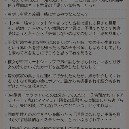
「なんでやねん」「知らんけど」･･･ニセ方言は8〜9割が関西弁
使う理由はネット世界の「優しい気持ち」だった
冷やし中華と冷麺一緒にするやつなんなん？
【スキー場マジック】付き合ってた当初は逞しく見えた旦那
も、結婚したらやりたい放題のクソ男に。子供できなくて検査
受けようと言ったら「妊娠しないのは女のせい！」結局旦那が
子宝祈願で有名な神社にお参りに行った時、女の子が生まれる
という赤い石を持ち帰ったら男の子を出産。しばらくしてお礼
も兼ねて石を返しに行こうと思って石を見ると…
彼女が中古カードショップで男に話しかけられた。いきなり彼
女の持ち歩いてたカードを品定めしだしたらしく…
嫁の実家の集まりに連れて行かれたんだが、嫁が仲介してくれ
るでもなく親戚の輪にポツン。誰からも挨拶されず紹介もされ
ずひたすら無視された
3/4隣奥「オラァ！いるのは分かってんだよ！子供預かれ！(ドア
ケリー！」私(ヒィィィ…)→隣奥の旦那さんに相談したら逃げら
れた。夫に相談してもなにいってだこいつ。どうすれば…
同僚男性とのお付き合いを断ったら「理屈に合わない主張を振
りかざす感情的なヒステリー女」と言いふらされて・・・
【動画】今日の甲子園の女性審判の誤審ｗｗｗｗｗｗｗｗｗｗ