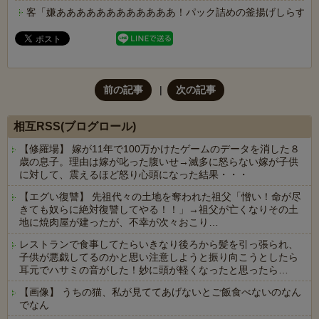
客「嫌ああああああああああああ！パック詰めの釜揚げしらすに
前の記事
次の記事
相互RSS(ブログロール)
【修羅場】 嫁が11年で100万かけたゲームのデータを消した８
歳の息子。理由は嫁が叱った腹いせ→滅多に怒らない嫁が子供
に対して、震えるほど怒り心頭になった結果・・・
【エグい復讐】 先祖代々の土地を奪われた祖父「憎い！命が尽
きても奴らに絶対復讐してやる！！」→祖父が亡くなりその土
地に焼肉屋が建ったが、不幸が次々おこり…
レストランで食事してたらいきなり後ろから髪を引っ張られ、
子供が悪戯してるのかと思い注意しようと振り向こうとしたら
耳元でハサミの音がした！妙に頭が軽くなったと思ったら…
【画像】 うちの猫、私が見ててあげないとご飯食べないのなん
でなん