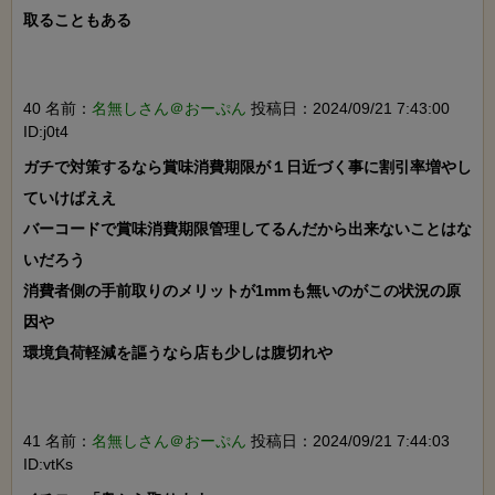
取ることもある

40 名前：
名無しさん＠おーぷん
投稿日：2024/09/21 7:43:00
ID:j0t4
ガチで対策するなら賞味消費期限が１日近づく事に割引率増やし
ていけばええ

バーコードで賞味消費期限管理してるんだから出来ないことはな
いだろう

消費者側の手前取りのメリットが1mmも無いのがこの状況の原
因や

環境負荷軽減を謳うなら店も少しは腹切れや

41 名前：
名無しさん＠おーぷん
投稿日：2024/09/21 7:44:03
ID:vtKs