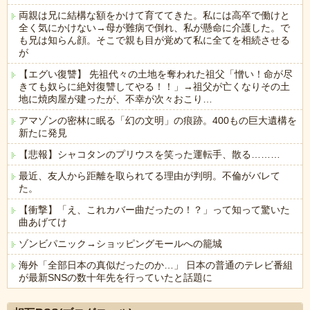
両親は兄に結構な額をかけて育ててきた。私には高卒で働けと
全く気にかけない→母が難病で倒れ、私が懸命に介護した。で
も兄は知らん顔。そこで親も目が覚めて私に全てを相続させる
が
【エグい復讐】 先祖代々の土地を奪われた祖父「憎い！命が尽
きても奴らに絶対復讐してやる！！」→祖父が亡くなりその土
地に焼肉屋が建ったが、不幸が次々おこり…
アマゾンの密林に眠る「幻の文明」の痕跡。400もの巨大遺構を
新たに発見
【悲報】シャコタンのプリウスを笑った運転手、散る………
最近、友人から距離を取られてる理由が判明。不倫がバレて
た。
【衝撃】「え、これカバー曲だったの！？」って知って驚いた
曲あげてけ
ゾンビパニック→ショッピングモールへの籠城
海外「全部日本の真似だったのか…」 日本の普通のテレビ番組
が最新SNSの数十年先を行っていたと話題に
Powered by livedoor 相互RSS