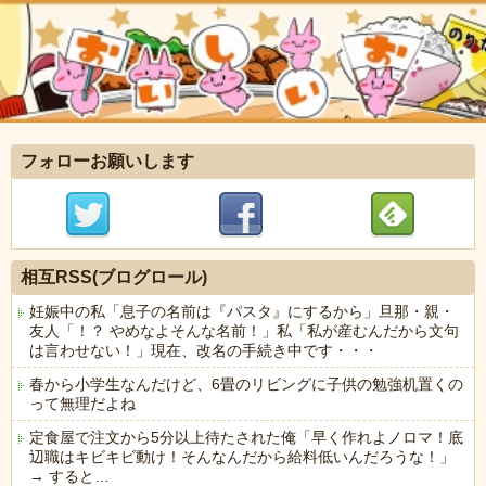
フォローお願いします
相互RSS(ブログロール)
妊娠中の私「息子の名前は『パスタ』にするから」旦那・親・
友人「！？ やめなよそんな名前！」私「私が産むんだから文句
は言わせない！」現在、改名の手続き中です・・・
春から小学生なんだけど、6畳のリビングに子供の勉強机置くの
って無理だよね
定食屋で注文から5分以上待たされた俺「早く作れよノロマ！底
辺職はキビキビ動け！そんなんだから給料低いんだろうな！」
→ すると…