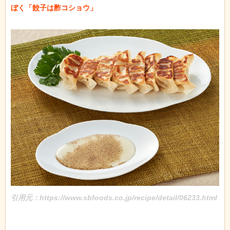
ぼく「餃子は酢コショウ」

引用元：https://www.sbfoods.co.jp/recipe/detail/06233.html