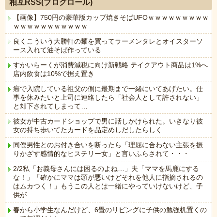
相互RSS(ブログロール)
【画像】750円の豪華版カップ焼きそばUFOｗｗｗｗｗｗｗｗｗ
ｗｗｗｗｗｗｗｗｗｗｗ
良くこういう大勝軒の麺を買ってラーメンタレとオイスターソ
ース入れて油そば作っている
すかいらーくが消費減税に向け新戦略 テイクアウト商品は1%へ
店内飲食は10%で据え置き
癌で入院している祖父の側に最期まで一緒にいてあげたい。仕
事を休みたいと上司に連絡したら「社会人として許されない」
と却下されてしまって…
彼女が中古カードショップで男に話しかけられた。いきなり彼
女の持ち歩いてたカードを品定めしだしたらしく…
同僚男性とのお付き合いを断ったら「理屈に合わない主張を振
りかざす感情的なヒステリー女」と言いふらされて・・・
2/2私「お義母さんには困るのよね…」夫「ママを馬鹿にする
な！」「確かにママは頭が悪いけどそれを他人に指摘されるの
はムカつく！」もうこの人とは一緒にやっていけないけど、子
供が
春から小学生なんだけど、6畳のリビングに子供の勉強机置くの