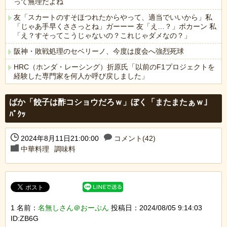
って無理だよね
友「スカートのすそほつれたからやって、適当でいいから」私
「じゃあ手早くささっとね」ガーーー 友「え…？」ポカーン 私
「え？すそってこうじゃないの？これじゃダメなの？」
阪神・敗戦処理のセベリーノ、今度は度会へ強烈死球
HRC（ホンダ・レーシング）折原氏「以前のF1プロジェクトを
経験した専門家を何人か呼び戻しました」
Powered by livedoor 相互RSS
ばか「餃子は酢コショウだろｗ」ぼく「またまたぁｗ」
ﾊﾟｸｯ
2024年8月11日21:00:00
コメント(42)
中華料理
調味料
1 名前：
名無しさん＠おーぷん
投稿日：2024/08/05 9:14:03
ID:ZB6G