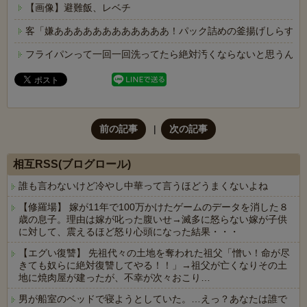
【画像】避難飯、レベチ
客「嫌ああああああああああああ！パック詰めの釜揚げしらすに
フライパンって一回一回洗ってたら絶対汚くならないと思うんや
前の記事
次の記事
相互RSS(ブログロール)
誰も言わないけど冷やし中華って言うほどうまくないよね
【修羅場】 嫁が11年で100万かけたゲームのデータを消した８
歳の息子。理由は嫁が叱った腹いせ→滅多に怒らない嫁が子供
に対して、震えるほど怒り心頭になった結果・・・
【エグい復讐】 先祖代々の土地を奪われた祖父「憎い！命が尽
きても奴らに絶対復讐してやる！！」→祖父が亡くなりその土
地に焼肉屋が建ったが、不幸が次々おこり…
男が船室のベッドで寝ようとしていた。…えっ？あなたは誰で