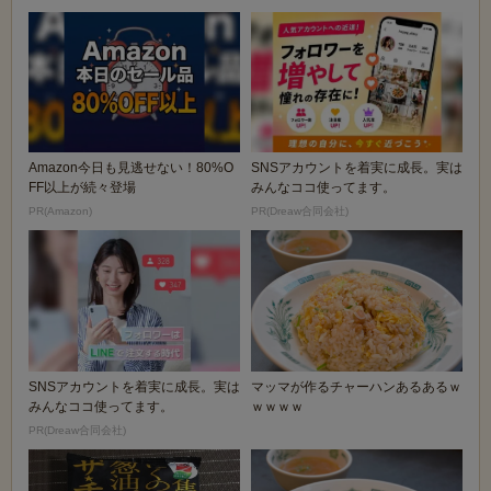
Amazon今日も見逃せない！80%O
SNSアカウントを着実に成長。実は
FF以上が続々登場
みんなココ使ってます。
PR(Amazon)
PR(Dreaw合同会社)
SNSアカウントを着実に成長。実は
マッマが作るチャーハンあるあるｗ
みんなココ使ってます。
ｗｗｗｗ
PR(Dreaw合同会社)