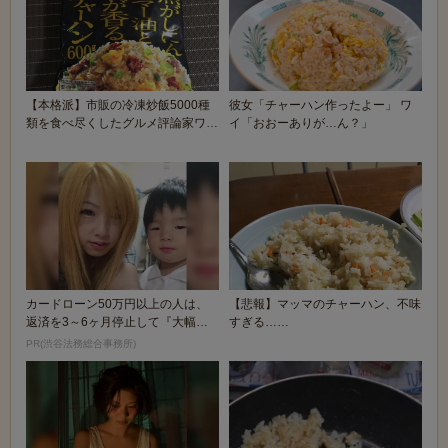
【本格派】市販の冷凍炒飯5000種
彼女「チャーハン作ったよー」 ワ
類を食べ尽くしたグルメ評論家ワイ
イ「おおーありが…ん？」
がオススメする...
カードローン50万円以上の人は、
【悲報】マッマのチャーハン、不味
返済を3～6ヶ月停止して『大幅に
すぎる……
減額してから返済...
PR(渋谷法務総合事務所)