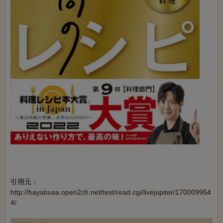
引用元：
http://hayabusa.open2ch.net/test/read.cgi/livejupiter/170009954
4/