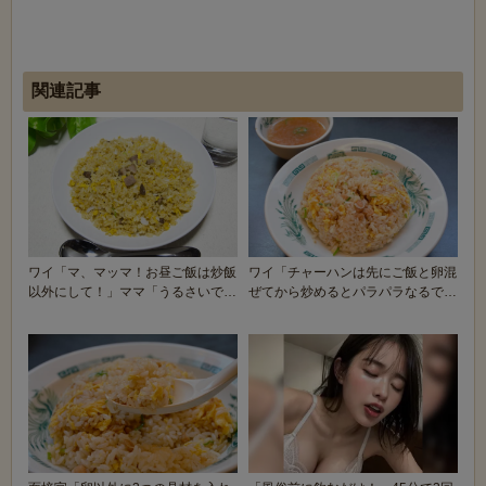
関連記事
ワイ「マ、マッマ！お昼ご飯は炒飯
ワイ「チャーハンは先にご飯と卵混
以外にして！」ママ「うるさいです
ぜてから炒めるとパラパラなるで」
ね…」ｼﾞｬｯｼ...
敵「それパサパサ...