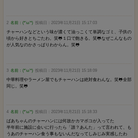
2
名前：
(*‘ω‘*)
投稿日：
2023年11月21日 15:17:03
チャーハンなどという味が濃くて油っこくて単調なゴミ、子供の
頃から好きとちごたわ。笑🐸１口で飽きる。笑🐸なぜこんなもの
が人気なのかさっぱりわからん。笑🐸
3
名前：
(*‘ω‘*)
投稿日：
2023年11月21日 15:18:09
中華料理やラーメン屋でもチャーハンは絶対食わんな。笑🐸全部
同じ。笑🐸
4
名前：
(*‘ω‘*)
投稿日：
2023年11月21日 15:18:33
ばあちゃんのチャーハンには何故かカマボコが入ってた
半年前に施設に会いに行ったら「誰？あんた」って言われて、も
うあのチャーハン食う事もないんだなってしみじみ実感したわ