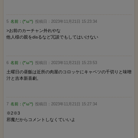
5
名前：
(*‘ω‘*)
投稿日：
2023年11月21日 15:23:34
>お前のカーチャン外れやな
他人様の親をdisるなど冗談でもしてはいけない
6
名前：
(*‘ω‘*)
投稿日：
2023年11月21日 15:23:53
土曜日の昼飯は近所の肉屋のコロッケにキャベツの千切りと味噌
汁と吉本新喜劇。
7
名前：
(*‘ω‘*)
投稿日：
2023年11月21日 15:27:34
※2※3
邪魔だからコメントしなくていいよ