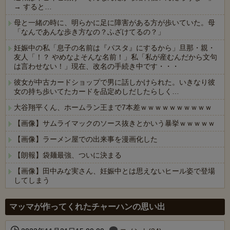
→ すると…
母と一緒の時に、明らかに足に障害がある方が歩いていた。母
「なんであんな歩き方なの？ふざけてるの？」
妊娠中の私「息子の名前は『パスタ』にするから」旦那・親・
友人「！？ やめなよそんな名前！」私「私が産むんだから文句
は言わせない！」現在、改名の手続き中です・・・
彼女が中古カードショップで男に話しかけられた。いきなり彼
女の持ち歩いてたカードを品定めしだしたらしく…
大谷翔平くん、ホームラン王まで7本差ｗｗｗｗｗｗｗｗｗｗ
【画像】サムライマックのソース抜きとかいう暴挙ｗｗｗｗｗ
【画像】ラーメン屋での出来事を漫画化した
【朗報】袋麺最強、ついに決まる
【画像】田中みな実さん、妊娠中とは思えないヒール姿で登場
してしまう
Powered by livedoor 相互RSS
マッマが作ってくれたチャーハンの思い出