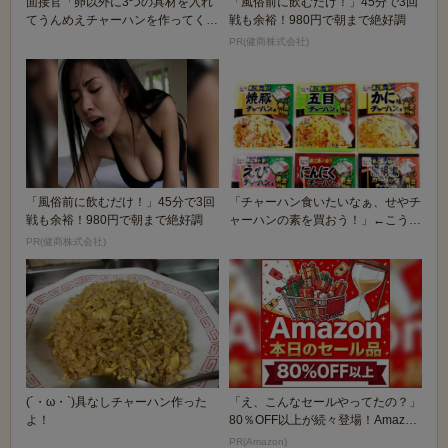
面接官「卵以外に3つの具材を入れ
「風俗前に飲むだけ！」45分で3回
てうんめえチャーハンを作ってくだ
戦も余裕！980円で朝まで絶好調
さい」
PR(健商株式会社)
「風俗前に飲むだけ！」45分で3回
「チャーハン食いたいなぁ、せやチ
戦も余裕！980円で朝まで絶好調
ャーハンの素を買おう！」←こうな
らないよな
PR(健商株式会社)
(´・ω・`)具なしチャーハン作った
「え、こんなセールやってたの？」
よ！
80％OFF以上が続々登場！Amazon
の本気が...
PR(Amazon)