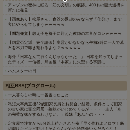
アマゾンの密林に眠る「幻の文明」の痕跡。400もの巨大遺構を
新たに発見
【画像あり】松屋さん、食器の返却のみならず「仕分け」まで
客にやらせてしまうｗｗｗｗｗ
【問題発覚】教え子を養子に迎えた教師の本音がコレｗｗｗｗ
【幽霊否定派、完全論破】幽霊がいないなら午前2時に一人で墓
石を木刀で叩き割れるよな？ｗｗｗｗｗ
海外「日本なんて行くんじゃなかった…」 日本を知ってしまっ
たディズニー信者、帰国後『本家』に失望する事態に
ハムスターの日
Powered by livedoor 相互RSS
相互RSS(ブログロール)
一人暮らしの時に一番困ったこと
私短大卒業直後32歳旧家長男とお見合い結婚、条件として旧家
の古い家に完全同居→義妹がいじめてくるが・・・→主人「あ
の完璧な妹がするわけない。」義妹「あんたの・・・」
定食屋で注文から5分以上待たされた俺「早く作れよノロマ！底
辺職はキビキビ動け！そんなんだから給料低いんだろうな！」