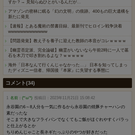
すか？→ 見知らぬひとがいるんだが…
アマゾンの密林に眠る「幻の文明」の痕跡。400もの巨大遺構を
新たに発見
【速報】とある魔術の禁書目録、最新刊でヒロイン戦争決着
wwwwwwwwwwwww
【問題発覚】教え子を養子に迎えた教師の本音がコレｗｗｗｗ
【幽霊否定派、完全論破】幽霊がいないなら午前2時に一人で墓
石を木刀で叩き割れるよな？ｗｗｗｗｗ
海外「日本なんて行くんじゃなかった…」 日本を知ってしまっ
たディズニー信者、帰国後『本家』に失望する事態に
Powered by livedoor 相互RSS
コメント(34)
1
名前：
(*‘ω‘*)
投稿日：
2023年11月21日 15:08:42
永谷園の6～8人分を一気に作るから永谷園の焼豚チャーハンの
素だったな
そこまで大きなフライパンでなくてもご飯がほぐれやすくパラっ
と仕上がるとか
ちりめんじゃこと長ネギたっぷりのやつが好きだった