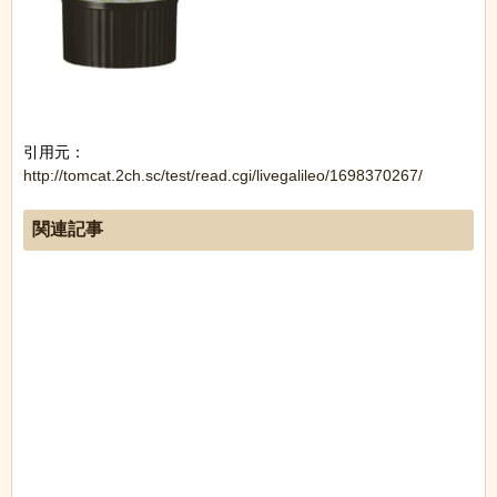
引用元：
http://tomcat.2ch.sc/test/read.cgi/livegalileo/1698370267/
関連記事