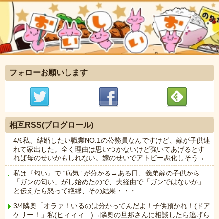
フォローお願いします
相互RSS(ブログロール)
4/6私、結婚したい職業NO.1の公務員なんですけど、嫁が子供連
れて家出した。全く理由は思いつかないけど強いてあげるとす
れば母のせいかもしれない。嫁のせいでアトピー悪化しそう→
私は『匂い』で “病気” が分かる→ある日、義弟嫁の子供から
「ガンの匂い」がし始めたので、夫経由で「ガンではないか」
と伝えたら怒って絶縁、その結果・・・
3/4隣奥「オラァ！いるのは分かってんだよ！子供預かれ！(ドア
ケリー！」私(ヒィィィ…)→隣奥の旦那さんに相談したら逃げら