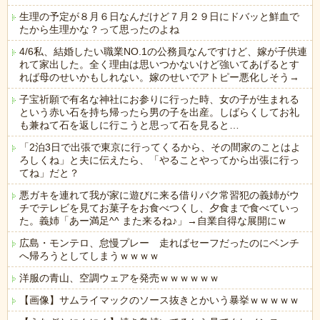
生理の予定が８月６日なんだけど７月２９日にドバッと鮮血で
たから生理かな？って思ったのよね
4/6私、結婚したい職業NO.1の公務員なんですけど、嫁が子供連
れて家出した。全く理由は思いつかないけど強いてあげるとす
れば母のせいかもしれない。嫁のせいでアトピー悪化しそう→
子宝祈願で有名な神社にお参りに行った時、女の子が生まれる
という赤い石を持ち帰ったら男の子を出産。しばらくしてお礼
も兼ねて石を返しに行こうと思って石を見ると…
「2泊3日で出張で東京に行ってくるから、その間家のことはよ
ろしくね」と夫に伝えたら、「やることやってから出張に行っ
てね」だと？
悪ガキを連れて我が家に遊びに来る借りパク常習犯の義姉がウ
チでテレビを見てお菓子をお食べつくし、夕食まで食べていっ
た。義姉「あー満足^^ また来るね♪」→自業自得な展開にｗ
広島・モンテロ、怠慢プレー 走ればセーフだったのにベンチ
へ帰ろうとしてしまうｗｗｗｗ
洋服の青山、空調ウェアを発売ｗｗｗｗｗｗ
【画像】サムライマックのソース抜きとかいう暴挙ｗｗｗｗｗ