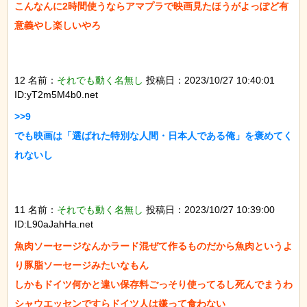
こんなんに2時間使うならアマプラで映画見たほうがよっぽど有
意義やし楽しいやろ

12 名前：
それでも動く名無し
投稿日：2023/10/27 10:40:01
ID:yT2m5M4b0.net
>>9

でも映画は「選ばれた特別な人間・日本人である俺」を褒めてく
れないし

11 名前：
それでも動く名無し
投稿日：2023/10/27 10:39:00
ID:L90aJahHa.net
魚肉ソーセージなんかラード混ぜて作るものだから魚肉というよ
り豚脂ソーセージみたいなもん

しかもドイツ何かと違い保存料ごっそり使ってるし死んでまうわ

シャウエッセンですらドイツ人は嫌って食わない
