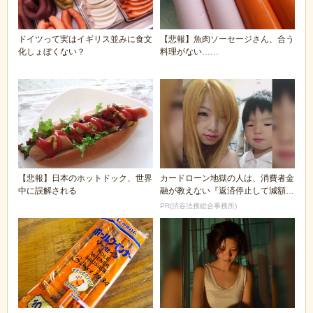
ドイツって実はイギリス並みに食文
【悲報】魚肉ソーセージさん、合う
化しょぼくない？
料理がない……
【悲報】日本のホットドック、世界
カードローン地獄の人は、消費者金
中に誤解される
融が教えない『返済停止して減額・
免除する方法』で...
PR(渋谷法務総合事務所)