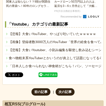
関東人は知らない？？9割が関西住
カードローン50万円以上の人は、
民の胃袋へ！80年のロングセラー
返済を3～6ヶ月停止して『大幅に
「ポールウィンナ...
減額してから返済...
PR(渋谷法務総合事務所)
Recommended by
「Youtube」 カテゴリの最新記事
【悲報】大食いYouTuber、やっぱり吐いていたｗｗｗｗｗ
【画像】登録者数3000万人のYouTuber「世界の給食を食べ
【悲報】大食いYoutuber、小刻み編集を駆使し飲み込むシーン
食べ物粗末系YouTuberとかいうのが炎上して話題になってるら
「日本人しか食べられない神食材がこちら！パン、ソーセージ、缶
前の記事
次の記事
相互RSS(ブログロール)