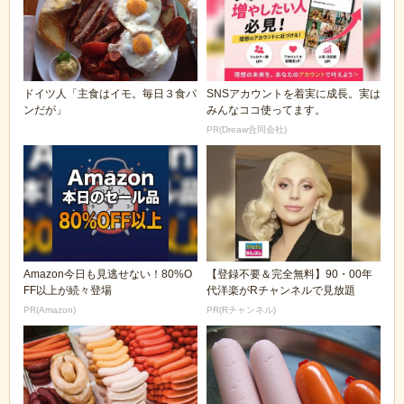
ドイツ人「主食はイモ。毎日３食パ
SNSアカウントを着実に成長。実は
ンだが」
みんなココ使ってます。
PR(Dreaw合同会社)
Amazon今日も見逃せない！80%O
【登録不要＆完全無料】90・00年
FF以上が続々登場
代洋楽がRチャンネルで見放題
PR(Amazon)
PR(Rチャンネル)