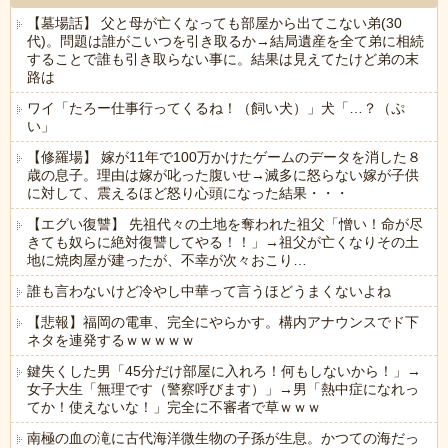
【墓場話】 父と母が亡くなっても部屋から出てこない弟(30
代)。問題は誰がこいつを引き取るか→結局遺産を全て弟に相続
することで誰も引き取らない事に。結果は見えてたけど弟の末
路は
ワイ「たろー仕事行ってくるね！（飼い犬）」犬「…？（ぷ
い」
【修羅場】 嫁が11年で100万かけたゲームのデータを消した８
歳の息子。理由は嫁が叱った腹いせ→滅多に怒らない嫁が子供
に対して、震えるほど怒り心頭になった結果・・・
【エグい復讐】 先祖代々の土地を奪われた祖父「憎い！命が尽
きても奴らに絶対復讐してやる！！」→祖父が亡くなりその土
地に焼肉屋が建ったが、不幸が次々おこり…
誰も言わないけど冷やし中華って言うほどうまくないよね
【悲報】福岡の電車、完全にやらかす。構内アナウンスでド下
ネタを連発するｗｗｗｗｗ
鍵失くした男「45分だけ部屋に入れろ！何もしないから！」→
女子大生「無理です（警察呼びます）」→男「熱中症になれっ
てか！使えないな！」完全に不審者で草ｗｗｗ
南極の血の滝に古代海洋微生物の子孫が生息。かつての海だっ