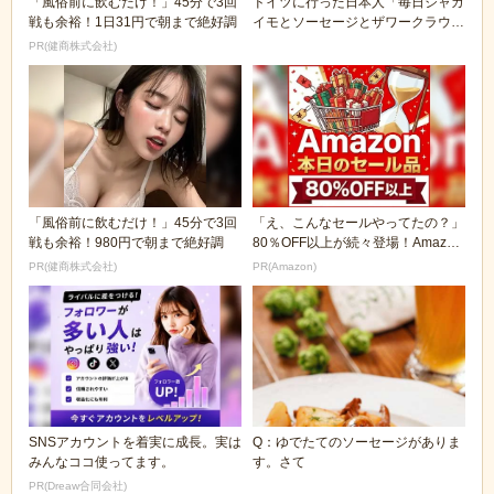
「風俗前に飲むだけ！」45分で3回
ドイツに行った日本人「毎日ジャガ
戦も余裕！1日31円で朝まで絶好調
イモとソーセージとザワークラウト
とビールしかなく...
PR(健商株式会社)
「風俗前に飲むだけ！」45分で3回
「え、こんなセールやってたの？」
戦も余裕！980円で朝まで絶好調
80％OFF以上が続々登場！Amazon
の本気が...
PR(健商株式会社)
PR(Amazon)
SNSアカウントを着実に成長。実は
Q：ゆでたてのソーセージがありま
みんなココ使ってます。
す。さて
PR(Dreaw合同会社)