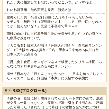
れた。夫に相談してもなにいってだこいつ。どうすれば…
れいわ新選組、党名変更を発表 新党名は...
鍵失くした男「45分だけ部屋に入れろ！何もしないから！」→
女子大生「無理です（警察呼びます）」→男「熱中症になれっ
てか！使えないな！」完全に不審者で草ｗｗｗ
南極の血の滝に古代海洋微生物の子孫が生息。かつての海だっ
た痕跡が残されていた
【人口激変】日本人が減り「外国人が増えた」自治体ランキン
グ、1位大阪市 2位横浜市 3位名古屋市 4位京都市 5位川口市
日本人の不安高まる
【昆虫食】食用コオロギビジネスで破産したグリラス社長 み
んなにコオロギ食を広める為にリベンジへ
海外「日本なんて行くんじゃなかった…」 日本を知ってしまっ
たディズニー信者、帰国後『本家』に失望する事態に
Powered by livedoor 相互RSS
相互RSS(ブログロール)
子供の頃、毒親に軽く虐侍されてた エリート志向の家で、成績
がクラス一番じゃないと、髪掴んで家中引きずり回され、 怒鳴
ったり毆ったりされた そして私はその鬱憤を全て姉にぶつけ…