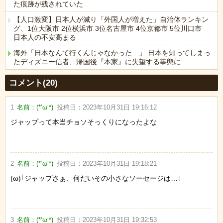
た痕跡が残されていた
【人口激変】日本人が減り「外国人が増えた」自治体ランキン
グ、1位大阪市 2位横浜市 3位名古屋市 4位京都市 5位川口市
日本人の不安高まる
海外「日本なんて行くんじゃなかった…」 日本を知ってしまっ
たディズニー信者、帰国後『本家』に失望する事態に
Powered by livedoor 相互RSS
コメント(20)
1
名前：
(*‘ω‘*)
投稿日：
2023年10月31日 19:16:12
ジャップって本当チョソそっくりになったよな
2
名前：
(*‘ω‘*)
投稿日：
2023年10月31日 19:18:21
(ω)｢ジャップさぁ、何だいその小さなソーセージは…｣
3
名前：
(*‘ω‘*)
投稿日：
2023年10月31日 19:32:53