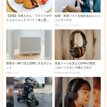
【悲報】日本人さん「フライドポテ
短期・単発バイトを始めるならショ
トとかジャンクフード！体に悪
ットワークス
い！」コロッケもぐも...
PR(ショットワークス)
部屋を一瞬で没入空間にするガジェ
音楽シーンを支えた64年の歴史、
ット
このヘッドホンで感じてみて
PR(デノン)
PR(Marshall Group AB)