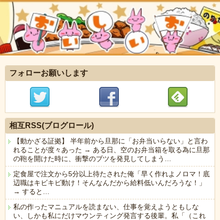
フォローお願いします
相互RSS(ブログロール)
【動かざる証拠】 半年前から旦那に「お弁当いらない」と言わ
れることが度々あった → ある日、空のお弁当箱を取る為に旦那
の鞄を開けた時に、衝撃のブツを発見してしまう…
定食屋で注文から5分以上待たされた俺「早く作れよノロマ！底
辺職はキビキビ動け！そんなんだから給料低いんだろうな！」
→ すると…
私の作ったマニュアルを読まない、仕事を覚えようともしな
い、しかも私にだけマウンティング発言する後輩。私「（これ