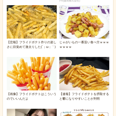
PR(健商株式会社)
【悲報】フライドポテト作りの楽し
じゃがいもの一番旨い食べ方ｗｗｗ
さに目覚めて激太りした(´；ω；｀)
ｗｗｗｗ
【画像】フライドポテトはこういう
【速報】フライドポテトを摂取する
のでいいんだよ
と鬱になりやすいことが判明