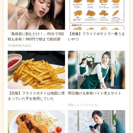
「風俗前に飲むだけ！」45分で3回
【画像】フライドポテトで一番うま
戦も余裕！980円で朝まで絶好調
いやつ
PR(健商株式会社)
【悲報】フライドポテトは地面に埋
明日働ける単発バイト求人サイト
まっていた芋を使用していた
PR(ショットワークス)