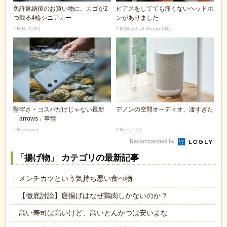
免許返納後のお買い物に。カゴが2
ピアスをしてても痛くないヘッドホ
つ載る4輪シニアカー
ンがありました
PR(BLAZE)
PR(Marshall Group AB)
堅牢さ・コスパだけじゃない最新
デノンの空間オーディオ、凄すぎた
「arrows」事情
PR(arrows)
PR(デノン)
Recommended by
「揚げ物」 カテゴリの最新記事
メンチカツという気持ち悪い食べ物
【徹底討論】唐揚げはなぜ鶏肉しかないのか？
高い寿司は高いけど、高いとんかつは安いよな