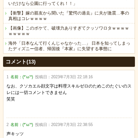
いだけなら公園に行ってくれ！！」
【衝撃】嫁の親友から聞いた『驚愕の過去』に夫が激震…事の
真相はコレｗｗｗｗ
【画像】このボケて、破壊力ありすぎてクッソワロタｗｗｗｗ
ｗｗｗｗｗ
海外「日本なんて行くんじゃなかった…」 日本を知ってしまっ
たディズニー信者、帰国後『本家』に失望する事態に
Powered by livedoor 相互RSS
コメント(13)
1
名前：
(*‘ω‘*)
投稿日：
2023年7月3日 22:18:16
なお、クソカエル顔文字は料理スキルゼロのためこのたぐいのス
レには一切コメントできません
笑笑
2
名前：
(*‘ω‘*)
投稿日：
2023年7月3日 22:38:55
声キッツ