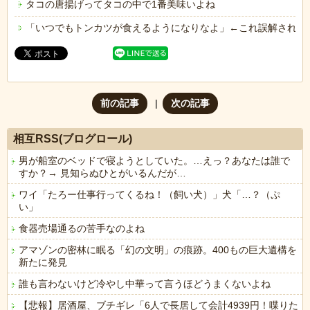
タコの唐揚げってタコの中で1番美味いよね
「いつでもトンカツが食えるようになりなよ」←これ誤解されて
前の記事
次の記事
相互RSS(ブログロール)
男が船室のベッドで寝ようとしていた。…えっ？あなたは誰で
すか？→ 見知らぬひとがいるんだが…
ワイ「たろー仕事行ってくるね！（飼い犬）」犬「…？（ぷ
い」
食器売場通るの苦手なのよね
アマゾンの密林に眠る「幻の文明」の痕跡。400もの巨大遺構を
新たに発見
誰も言わないけど冷やし中華って言うほどうまくないよね
【悲報】居酒屋、ブチギレ「6人で長居して会計4939円！喋りた