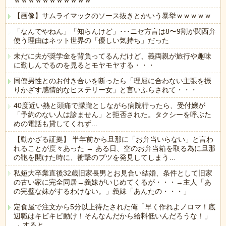
ｗｗｗｗｗｗｗｗｗｗｗ
【画像】サムライマックのソース抜きとかいう暴挙ｗｗｗｗｗ
「なんでやねん」「知らんけど」･･･ニセ方言は8〜9割が関西弁
使う理由はネット世界の「優しい気持ち」だった
未だに夫が奨学金を背負ってるんだけど、義両親が旅行や趣味
に勤しんでるのを見るとモヤモヤする・・・
同僚男性とのお付き合いを断ったら「理屈に合わない主張を振
りかざす感情的なヒステリー女」と言いふらされて・・・
40度近い熱と頭痛で朦朧としながら病院行ったら、受付嬢が
「予約のない人は診ません」と拒否された。タクシーを呼ぶた
めの電話も貸してくれず...
【動かざる証拠】 半年前から旦那に「お弁当いらない」と言わ
れることが度々あった → ある日、空のお弁当箱を取る為に旦那
の鞄を開けた時に、衝撃のブツを発見してしまう…
私短大卒業直後32歳旧家長男とお見合い結婚、条件として旧家
の古い家に完全同居→義妹がいじめてくるが・・・→主人「あ
の完璧な妹がするわけない。」義妹「あんたの・・・」
定食屋で注文から5分以上待たされた俺「早く作れよノロマ！底
辺職はキビキビ動け！そんなんだから給料低いんだろうな！」
→ すると…