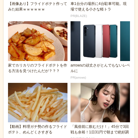
【画像あり】フライドポテト作って
車1台分の場所に4台駐車可能。現
みた結果ｗｗｗｗｗｗ
場で使える小さな軽トラ
PR(BLAZE)
家でカリカリのフライドポテトを作
arrowsの頑丈さがとんでもないレベ
る方法を見つけたんだが？？？
ルに
PR(arrows)
【動画】料理ガチ勢の作るフライド
「風俗前に飲むだけ！」45分で3回
ポテト、めんどくさすぎる
戦も余裕！1日31円で朝まで絶好調