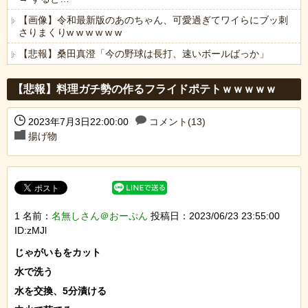
【画像】令和最新版のあのちゃん、可愛過ぎてワイらにブッ刺
さりまくりw w w w w w
【悲報】桑田真澄「今の野球は長打、速いボールばっか」
Powered by livedoor 相互RSS
【悲報】料理ガチ勢の作るフライドポテトｗｗｗｗｗ
2023年7月3日22:00:00
コメント(13)
揚げ物
1 名前：
名無しさん＠おーぷん
投稿日：2023/06/23 23:55:00
ID:zMJl
じゃがいもをカット

水で洗う

水を交換、5分漬ける
