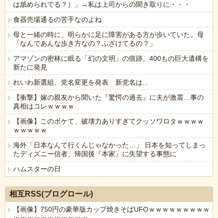
は舐められてる？）」→私は上司からの聞き取りに・・・
食器売場通るの苦手なのよね
母と一緒の時に、明らかに足に障害がある方が歩いていた。母
「なんであんな歩き方なの？ふざけてるの？」
アマゾンの密林に眠る「幻の文明」の痕跡。400もの巨大遺構を
新たに発見
れいわ新選組、党名変更を発表 新党名は...
【衝撃】嫁の親友から聞いた『驚愕の過去』に夫が激震…事の
真相はコレｗｗｗｗ
【画像】このボケて、破壊力ありすぎてクッソワロタｗｗｗｗ
ｗｗｗｗｗ
海外「日本なんて行くんじゃなかった…」 日本を知ってしまっ
たディズニー信者、帰国後『本家』に失望する事態に
ハムスターの日
Powered by livedoor 相互RSS
相互RSS(ブログロール)
【画像】750円の豪華版カップ焼きそばUFOｗｗｗｗｗｗｗｗｗ