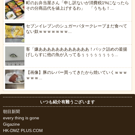
町のお弁当屋さん「申し訳ないが消費税1%になったら
その分商品代を値上げするわ」 「うちも！...
セブンイレブンのシュガーバタークレープまだ食べて
ない奴ｗｗｗｗｗｗｗ...
客「嫌ああああああああああああ！パック詰めの釜揚
げしらすに他の魚が入ってるぅぅぅぅぅぅぅぅ...
【画像】豚のレバー買ってきたから焼いていくｗｗｗ
ｗｗｗ...
いつも紹介有難うございます
朝目新聞
every thing is gone
Gigazine
HK-DMZ PLUS.COM