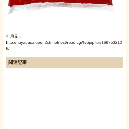
引用元：
http://hayabusa.open2ch.net/test/read.cgi/livejupiter/168753210
6/
関連記事