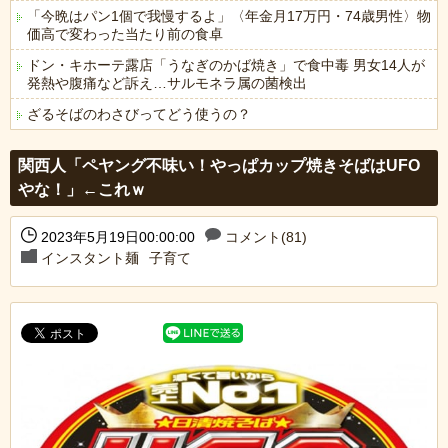
「今晩はパン1個で我慢するよ」〈年金月17万円・74歳男性〉物
価高で変わった当たり前の食卓
ドン・キホーテ露店「うなぎのかば焼き」で食中毒 男女14人が
発熱や腹痛など訴え…サルモネラ属の菌検出
ざるそばのわさびってどう使うの？
Powered by livedoor 相互RSS
関西人「ペヤング不味い！やっぱカップ焼きそばはUFO
やな！」←これｗ
2023年5月19日00:00:00
コメント(81)
インスタント麺
子育て