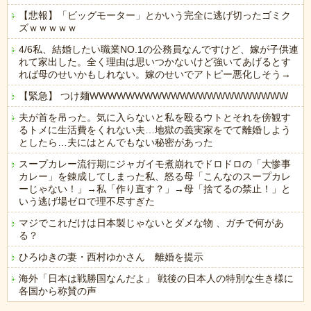
【悲報】「ビッグモーター」とかいう完全に逃げ切ったゴミク
ズｗｗｗｗｗ
4/6私、結婚したい職業NO.1の公務員なんですけど、嫁が子供連
れて家出した。全く理由は思いつかないけど強いてあげるとす
れば母のせいかもしれない。嫁のせいでアトピー悪化しそう→
【緊急】 つけ麺WWWWWWWWWWWWWWWWWWWWWW
夫が首を吊った。気に入らないと私を殴るウトとそれを傍観す
るトメに生活費をくれない夫…地獄の義実家をでて離婚しよう
としたら…夫にはとんでもない秘密があった
スープカレー流行期にジャガイモ煮崩れでドロドロの「大惨事
カレー」を錬成してしまった私、怒る母「こんなのスープカレ
ーじゃない！」→私「作り直す？」→母「捨てるの禁止！」と
いう逃げ場ゼロで理不尽すぎた
マジでこれだけは日本製じゃないとダメな物 、ガチで何があ
る？
ひろゆきの妻・西村ゆかさん 離婚を提示
海外「日本は戦勝国なんだよ」 戦後の日本人の特別な生き様に
各国から称賛の声
Powered by livedoor 相互RSS