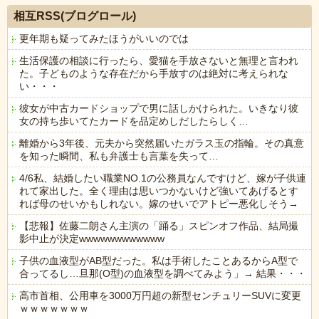
相互RSS(ブログロール)
更年期も疑ってみたほうがいいのでは
生活保護の相談に行ったら、愛猫を手放さないと無理と言われ
た。子どものような存在だから手放すのは絶対に考えられな
い・・・
彼女が中古カードショップで男に話しかけられた。いきなり彼
女の持ち歩いてたカードを品定めしだしたらしく…
離婚から3年後、元夫から突然届いたガラス玉の指輪。その真意
を知った瞬間、私も弁護士も言葉を失って…
4/6私、結婚したい職業NO.1の公務員なんですけど、嫁が子供連
れて家出した。全く理由は思いつかないけど強いてあげるとす
れば母のせいかもしれない。嫁のせいでアトピー悪化しそう→
【悲報】佐藤二朗さん主演の「踊る」スピンオフ作品、結局撮
影中止が決定wwwwwwwwwwww
子供の血液型がAB型だった。私は手術したことあるからA型で
合ってるし…旦那(O型)の血液型を調べてみよう」→ 結果・・・
高市首相、公用車を3000万円超の新型センチュリーSUVに変更
ｗｗｗｗｗｗｗ