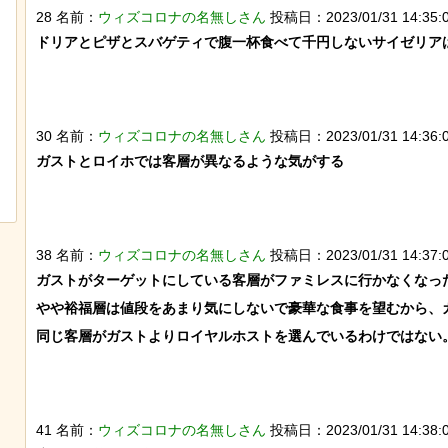
28 名前：
ウィズコロナの名無しさん
投稿日：2023/01/31 14:35:05
ドリアとピザとスバゲティで腹一杯食べて千円しないサイゼリアは
30 名前：
ウィズコロナの名無しさん
投稿日：2023/01/31 14:36:00
チャットGPTで「デーモン小暮」を調
【画像】ディズニー『
べた結果
イド』実写版のポスタ
ガストとロイホでは客層が異なるような気がする

獄の黙示録みたい
38 名前：
ウィズコロナの名無しさん
投稿日：2023/01/31 14:37:03 
ガストがターゲットにしている客層がファミレスに行かなくなった
やや裕福層は値段をあまり気にしないで豪華な食事を望むから、ガ
同じ客層がガストよりロイヤルホストを選んでいるわけではない。
41 名前：
ウィズコロナの名無しさん
投稿日：2023/01/31 14:38:04