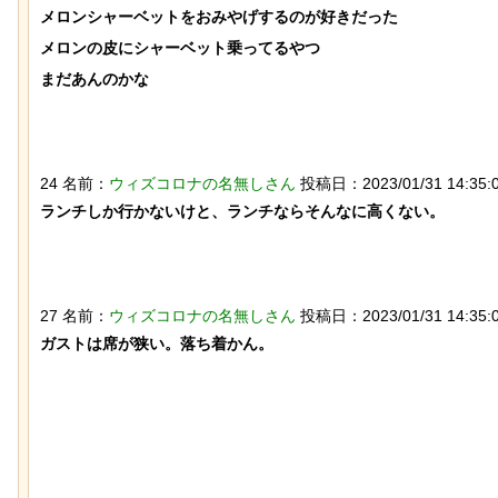
メロンシャーベットをおみやげするのが好きだった

メロンの皮にシャーベット乗ってるやつ

まだあんのかな

なんか泣きたくなってくる青春18きっ
【ひでぶ】茨城県にあ
24 名前：
ウィズコロナの名無しさん
投稿日：2023/01/31 14:35:02
ぷのポスター貼ってく
ている「アベシパン」
ランチしか行かないけと、ランチならそんなに高くない。

悪夢すぎるｗｗｗｗｗ
27 名前：
ウィズコロナの名無しさん
投稿日：2023/01/31 14:35:0
ガストは席が狭い。落ち着かん。

【動画】アメリカで一番『人種差別』
スナネコの珍しい生態
が酷い街にアジア人が行くとこうなる!!
動範囲が広く縄張り意
とが判明