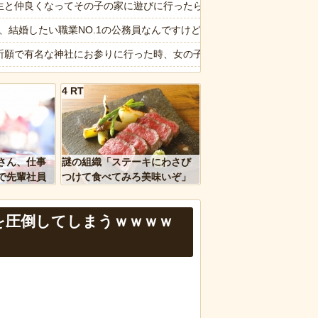
シュフロー」に陥る
生と仲良くなってその子の家に遊びに行ったら私が小さい頃に撮った写
汰にｗ必死にかばってくれた姪の一言に泣きそうになった件←必死の弁
6私、結婚したい職業NO.1の公務員なんですけど、嫁が子供連れて家
祈願で有名な神社にお参りに行った時、女の子が生まれるという赤い石
ト系で
像】佐倉綾音(32)、自分のシコポイントに気がつくwwwwwww
4 RT
ージが“一瞬怖い”と話題にwwww
を無視したとき「正直ダサくね？」ってなるファッション上げてけ
ｗｗ」 ほか
!?】インドで道に迷ってたら…すごくシュールなウォールアートに遭遇
、国防総省職員数千人をウソ発見器にかける方針
報】元TOKIO長瀬智也さん、バイク写真を投稿するも女子から「見た
さん、仕事
謎の組織「ステーキにわさび
なは職場のBBQなに持ってけば嬉しい？
で先輩社員
つけて食べてみろ美味いぞ」
ｗｗｗｗ
ワイ「んなわけないだろｗ」
など盛りだくさん
報】味噌ラーメンで行列、出来ない
を圧倒してしまうｗｗｗｗ
d by livedoor 相互RSS