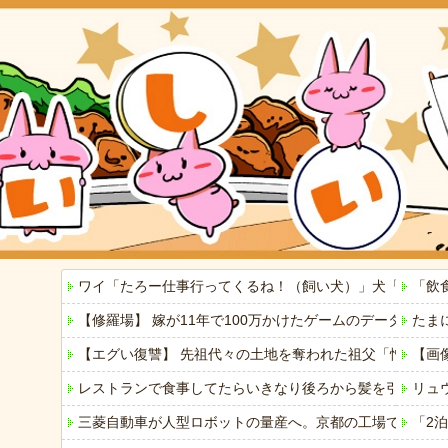
ワイ「たろー仕事行ってくるね！（飼い犬）」犬「…？（
「飲
【修羅場】 嫁が11年で100万かけたゲームのデータを
たま
【エグい復讐】 先祖代々の土地を奪われた祖父「憎い！
【画
レストランで食事してたらいきなり後ろから髪を引っ張ら
リュ
三菱自動車が人型ロボットの量産へ。京都の工場で月100
「2