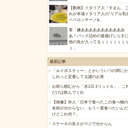
【動画】イタリア人「すまん、
れが本場イタリア人の”リアル乳
ペペロンチーノ&...
客「嫌あああああああああああ
あ！パック詰めの釜揚げしらす
他の魚が入ってるぅぅぅぅぅぅ
ぅ...
最新記事
「ルイボスティー」とかいういつの間にか
しれっと定着してる謎のお茶
お前ら頼むから「水1日 2リットル」、こ
だけは飲んでくれ
【画像】外人「日本で食べたこの食べ物の
名前が分からない…もう一度食べたいんだ
けどこれ何？」
ステーキの良さがマジで分からん