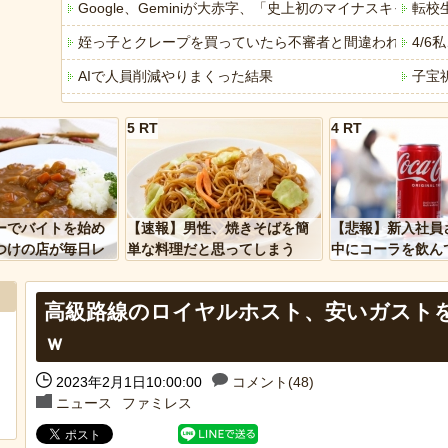
Google、Geminiが大赤字、「史上初のマイナスキャッ
転校
姪っ子とクレープを買っていたら不審者と間違われ警察沙
4/
AIで人員削減やりまくった結果
子宝
【戦慄】山で洒落にならない目にあった話をする、オカル
【画
5 RT
4 RT
「ぞわっとした…」カルディで売っているコーヒーのパッケ
流行
「アメリカのヤンキーがアジア人にケンカを売った結果ｗ
【誰
「あなたはアメリカを愛していますか」「はい」トランプ
【悲
ーでバイトを始め
【速報】男性、焼きそばを簡
【悲報】新入社員
ヒーローのサバイバルアクション Siege Survivors
みん
つけの店が毎日レ
単な料理だと思ってしまう
中にコーラを飲ん
ーを大量に買って
に怒られてしまう
【中国】パトカーの前で好演技www当たり屋やお煽り運転
【悲
高級路線のロイヤルホスト、安いガスト
ｗ
2023年2月1日10:00:00
コメント(48)
Powered by livedoor 相互RSS
Powere
ニュース
ファミレス