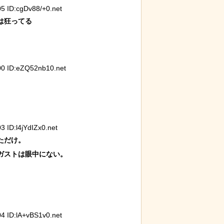
 ID:cgDv88/+0.net
狂ってる

 ID:eZQ52nb10.net
リトル・マーメ
ーがヤバイ！地
ID:l4jYdIZx0.net
だけ。

ストは眼中にない。



 ID:lA+vBS1v0.net