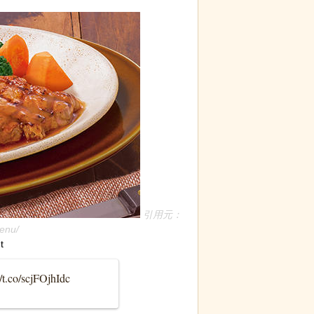
引用元：
menu/
t
//t.co/scjFOjhIdc