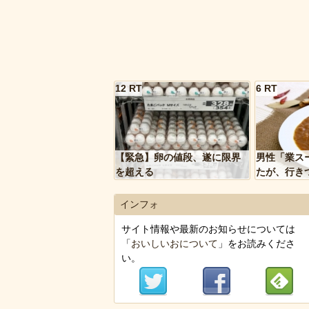
12 RT
6 RT
【緊急】卵の値段、遂に限界
男性「業ス
を超える
たが、行き
トルトカレ
いく…」
インフォ
サイト情報や最新のお知らせについては
「
おいしいおについて
」をお読みくださ
い。