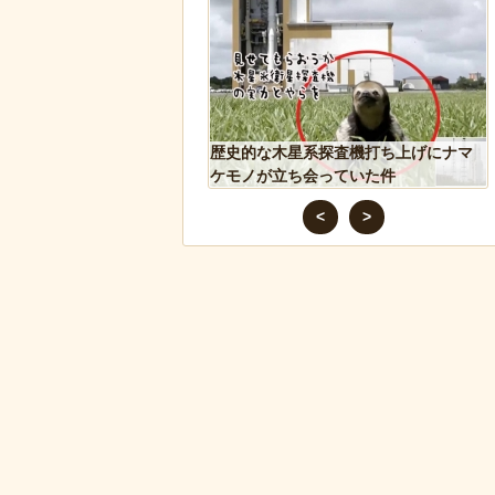
ドアに貼るとセールスを
歴史的な木星系探査機打ち上げにナマ
 あまりに“諸刃の剣”なラ
ケモノが立ち会っていた件
話題にｗ
<
>