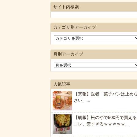
サイト内検索
カテゴリ別アーカイブ
月別アーカイブ
人気記事
【悲報】医者「菓子パンは止め
さい」...
【朗報】松のやで500円で買える
コレ、安すぎるｗｗｗｗｗ...