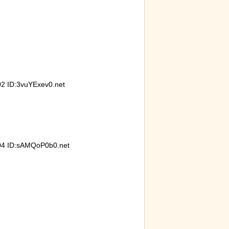
るパン屋で売っ
 ID:3vuYExev0.net
のビジュアルが
4 ID:sAMQoP0b0.net
が明らかに。行
識を持たないこ