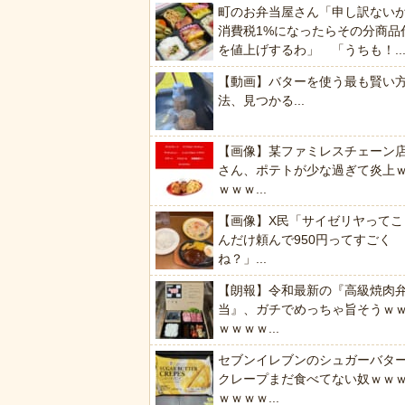
町のお弁当屋さん「申し訳ない
消費税1%になったらその分商品
を値上げするわ」 「うちも！..
【動画】バターを使う最も賢い
法、見つかる...
【画像】某ファミレスチェーン
さん、ポテトが少な過ぎて炎上
ｗｗｗ...
【画像】X民「サイゼリヤってこ
んだけ頼んで950円ってすごく
ね？」...
【朗報】令和最新の『高級焼肉
当』、ガチでめっちゃ旨そうｗ
ｗｗｗｗ...
セブンイレブンのシュガーバタ
クレープまだ食べてない奴ｗｗ
ｗｗｗｗ...