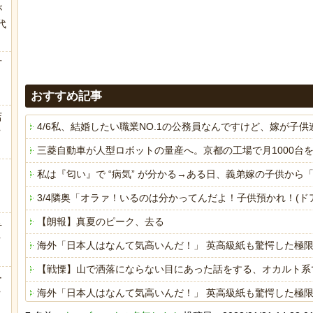
が
代
.
方
おすすめ記事
店
4/6私、結婚したい職業NO.1の公務員なんですけど、嫁が
ｗ
三菱自動車が人型ロボットの量産へ。京都の工場で月1000台
私は『匂い』で “病気” が分かる→ある日、義弟嫁の子供か
3/4隣奥「オラァ！いるのは分かってんだよ！子供預かれ！(
【朗報】真夏のピーク、去る
弁
ｗ
海外「日本人はなんて気高いんだ！」 英高級紙も驚愕した極
【戦慄】山で洒落にならない目にあった話をする、オカルト系
ー
ｗ
海外「日本人はなんて気高いんだ！」 英高級紙も驚愕した極