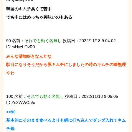
韓国のキムチ臭くて苦手

でも中にはめっちゃ美味いのもある

90 名前：
それでも動く名無し
投稿日：2022/11/18 9:04:02
ID:mHyzLOvR0
みんな漬物好きなんだな

駄目になりそうだから豚キムチにしましたの時のキムチの味無理
やわ

100 名前：
それでも動く名無し
投稿日：2022/11/18 9:05:05
ID:Zs3WWOa/a
>>90

基本的にそのまま食べるよりも鍋に打ち込んでダシダ入れてキム
チ鍋
