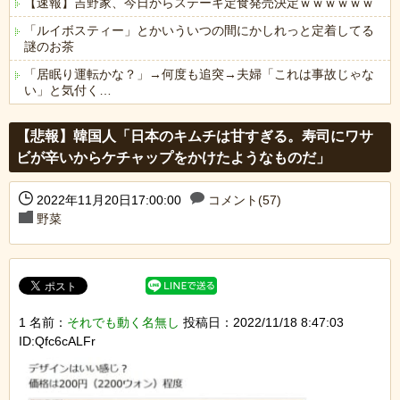
【速報】吉野家、今日からステーキ定食発売決定ｗｗｗｗｗｗ
「ルイボスティー」とかいういつの間にかしれっと定着してる
謎のお茶
「居眠り運転かな？」→何度も追突→夫婦「これは事故じゃな
い」と気付く…
Powered by livedoor 相互RSS
【悲報】韓国人「日本のキムチは甘すぎる。寿司にワサ
ビが辛いからケチャップをかけたようなものだ」
2022年11月20日17:00:00
コメント(57)
野菜
1 名前：
それでも動く名無し
投稿日：2022/11/18 8:47:03
ID:Qfc6cALFr