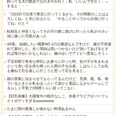
飼ってる犬の散歩でも行きやがれ！」私「いいんですか！」→
すると・・・
「2泊3日で出張で東京に行ってくるから、その間家のことはよ
ろしくね」と夫に伝えたら、「やることやってから出張に行っ
てね」だと？
転校生と仲良くなってその子の家に遊びに行ったら私が小さい
頃に撮った写真があった
4/6私、結婚したい職業NO.1の公務員なんですけど、嫁が子供連
れて家出した。全く理由は思いつかないけど強いてあげるとす
れば母のせいかもしれない。嫁のせいでアトピー悪化しそう→
子宝祈願で有名な神社にお参りに行った時、女の子が生まれる
という赤い石を持ち帰ったら男の子を出産。しばらくしてお礼
も兼ねて石を返しに行こうと思って石を見ると…
彼の実家に泊まらせてもらってるんだけど、兄弟、親、私、彼
でいるときとか私をほっといて誰かと電話しながらゲームして
るらしく平気で1時間くらい戻ってこない…
【巨乳画像】大躍進中の桃月なしこ、水着グラビアがパーフェ
クトボディすぎるwwwwwww
たまに卵の黄身しか使わない料理あるやん