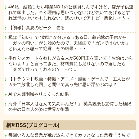
4/6私、結婚したい職業NO.1の公務員なんですけど、嫁が子供連
れて家出した。全く理由は思いつかないけど強いてあげるとす
れば母のせいかもしれない。嫁のせいでアトピー悪化しそう→
【朗報】真夏のピーク、去る
私は『匂い』で “病気” が分かる→ある日、義弟嫁の子供から
「ガンの匂い」がし始めたので、夫経由で「ガンではないか」
と伝えたら怒って絶縁、その結果・・・
手作りスカートを欲しがる友人が500円玉を置いて「お釣はいら
ないよ！」と言ってきた。材料費にも足りないので返したら
「タダで作ってくれるの？」って…
【トラウマ】映画・特撮・アニメ・漫画・ゲームで「主人公が
ガチで敗北した回」と聞いて真っ先に思い浮かぶのは？
AIで人員削減やりまくった結果
海外「日本人はなんて気高いんだ！」 英高級紙も驚愕した極限
の中の日本人の姿に世界が衝撃
Powered by livedoor 相互RSS
相互RSS(ブログロール)
毎回いろんな営業が飛び込んできてカッとなった業者「うちで