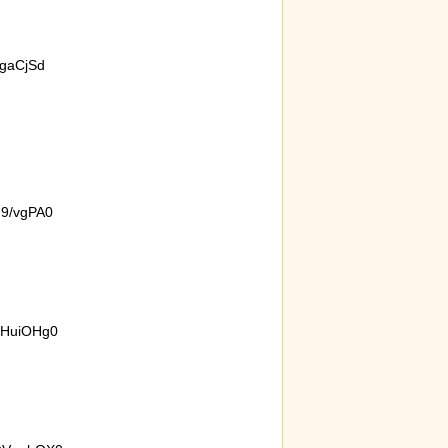
gaCjSd
リトル・マーメ
後ろ片足を失った象、保護区で義足を
スナネ
ーがヤバイ！地
作ってもらい歩けるように！
動範囲
とが判
9/vgPA0
保護され、正式
なんか泣きたくなってくる青春18きっ
【動画
る
ぷのポスター貼ってく
れる
3HuiOHg0