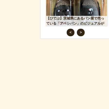
れた物、発煙筒ではなく
【ひでぶ】茨城県にあるパン屋で売っ
判明
ている「アベシパン」のビジュアルが
悪夢すぎるｗｗｗｗｗ
<
>