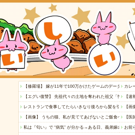
【修羅場】 嫁が11年で100万かけたゲームのデータを
カレ
【エグい復讐】 先祖代々の土地を奪われた祖父「憎い！
【速
レストランで食事してたらいきなり後ろから髪を引っ張ら
【画
【画像】 うちの猫、私が見ててあげないとご飯食べないの
【医
私は『匂い』で “病気” が分かる→ある日、義弟嫁の子
お前