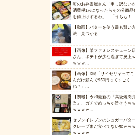
町のお弁当屋さん「申し訳ない
消費税1%になったらその分商品
を値上げするわ」 「うちも！..
【動画】バターを使う最も賢い
法、見つかる...
【画像】某ファミレスチェーン
さん、ポテトが少な過ぎて炎上
ｗｗｗ...
【画像】X民「サイゼリヤってこ
んだけ頼んで950円ってすごく
ね？」...
【朗報】令和最新の『高級焼肉
当』、ガチでめっちゃ旨そうｗ
ｗｗｗｗ...
セブンイレブンのシュガーバタ
クレープまだ食べてない奴ｗｗ
ｗｗｗｗ...