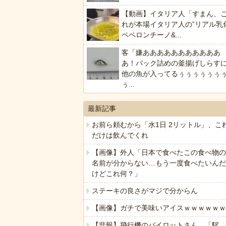
【動画】イタリア人「すまん、
れが本場イタリア人の”リアル乳
ペペロンチーノ&...
客「嫌あああああああああああ
あ！パック詰めの釜揚げしらす
他の魚が入ってるぅぅぅぅぅぅ
ぅ...
最新記事
お前ら頼むから「水1日 2リットル」、こ
だけは飲んでくれ
【画像】外人「日本で食べたこの食べ物の
名前が分からない…もう一度食べたいんだ
けどこれ何？」
ステーキの良さがマジで分からん
【画像】ガチで美味いアイスｗｗｗｗｗｗ
【悲報】飛行機のパイロットさん、「駅