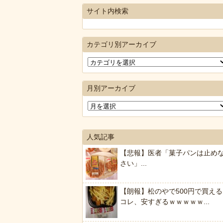
サイト内検索
カテゴリ別アーカイブ
月別アーカイブ
人気記事
【悲報】医者「菓子パンは止め
さい」...
【朗報】松のやで500円で買える
コレ、安すぎるｗｗｗｗｗ...