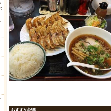
が
代
.
方
店
ｗ
弁
ｗ
ー
ｗ
おすすめ記事