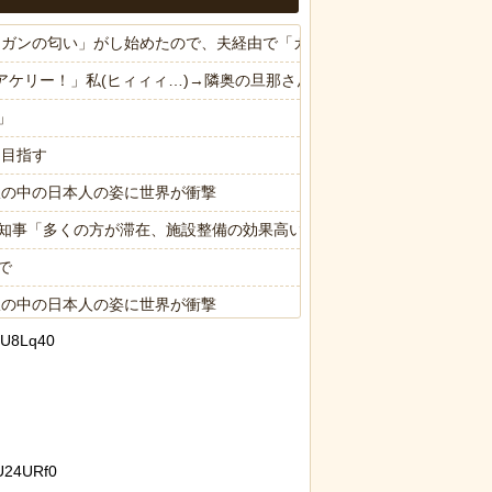
ら「ガンの匂い」がし始めたので、夫経由で「ガンではないか」と伝えた
ドアケリー！」私(ヒィィィ…)→隣奥の旦那さんに相談したら逃げられ
」
を目指す
限の中の日本人の姿に世界が衝撃
知事「多くの方が滞在、施設整備の効果高い」
で
限の中の日本人の姿に世界が衝撃
LU8Lq40
U24URf0