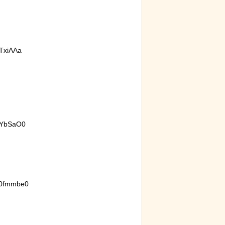
TxiAAa
6YbSaO0
g0fmmbe0