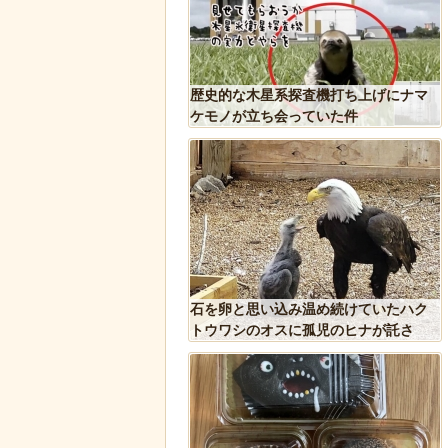
しい生態が明らかに。行
歴史的な木星系探査機打ち上げにナマ
縄張り意識を持たないこ
ケモノが立ち会っていた件
人、だんじりにぶっ潰さ
石を卵と思い込み温め続けていたハク
トウワシのオスに孤児のヒナが託さ
れ、お世話をするように【続編】