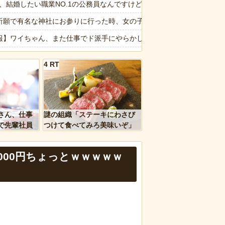
0台を目指す
6私、結婚したい職業NO.1の公務員なんですけど、嫁が子供連れて家
た極限の中の日本人の姿に世界が衝撃
祈願で有名な神社にお参りに行った時、女の子が生まれるという赤い石
ト系で
報】ワイちゃん、また仕事でド派手にやらかしてしまうｗｗｗｗｗｗｗ
これ遺影にピッタリねw」と煽ってくるトメ。最初はスルーしてたが、
4隣奥「オラァ！いるのは分かってんだよ！子供預かれ！(ドアケリー！」
4 RT
ント ガチで高すぎると話題に
駅近くに「地下シェルター」整備を正式表明…小池百合子知事「多くの
ージが“一瞬怖い”と話題にwwww
代】府中本町駅が構内に掲示した書道作品が「30代未満には伝わらない
ｗｗ」 ほか
転車のルール厳罰化！」← 正直なんの意味もなかった件ｗｗｗｗｗｗｗ
さん、仕事
謎の組織「ステーキにわさび
、国防総省職員数千人をウソ発見器にかける方針
なは職場のBBQなに持ってけば嬉しい？
で先輩社員
つけて食べてみろ美味いぞ」
ｗｗｗｗ
ワイ「んなわけないだろｗ」
報】味噌ラーメンで行列、出来ない
000円ちょっとｗｗｗｗｗ
など盛りだくさん
d by livedoor 相互RSS