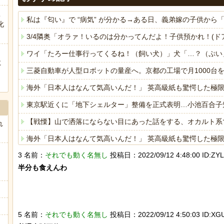
こ
私は『匂い』で “病気” が分かる→ある日、義弟嫁の子供か
化
3/4隣奥「オラァ！いるのは分かってんだよ！子供預かれ！(
ワイ「たろー仕事行ってくるね！（飼い犬）」犬「…？（ぷい
に
三菱自動車が人型ロボットの量産へ。京都の工場で月1000台
ぅ
海外「日本人はなんて気高いんだ！」 英高級紙も驚愕した極
東京駅近くに「地下シェルター」整備を正式表明…小池百合子
【戦慄】山で洒落にならない目にあった話をする、オカルト系
れ
海外「日本人はなんて気高いんだ！」 英高級紙も驚愕した極
3 名前：
それでも動く名無し
投稿日：2022/09/12 4:48:00 ID:ZY
ヒーローのサバイバルアクション Siege Survivors
半分も食えんわ

Powered by livedoor 相互RSS
5 名前：
それでも動く名無し
投稿日：2022/09/12 4:50:03 ID:XG