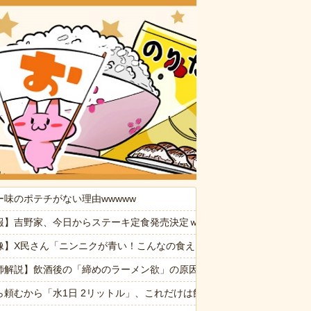
おいしいお
消した８歳の息子。理由は嫁が叱った腹いせ→滅多に怒らない嫁が子供に
ー味のポテチがない理由wwwww
命が尽きても奴らに絶対復讐してやる！！」→祖父が亡くなりその土地
報】吉野家、今日からステーキ定食発売決定ｗｗｗｗｗｗ
れ、子供が悪戯してるのかと思い注意しようと振り向こうとしたら耳元
像】X民さん「ニンニクが青い！こんなの食えない！」
なんでなん
師解説】飲酒後の「締めのラーメン欲」の原因は？ 脳の錯覚と真実
供から「ガンの匂い」がし始めたので、夫経由で「ガンではないか」と伝
ら頼むから「水1日 2リットル」、これだけは飲んでくれ