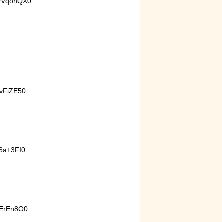
QVqohQX0
う集団的な事実
【動画】アメリカで一番『人種差別』
岸田に
チで怖過ぎるｗ
が酷い街にアジア人が行くとこうなる!!
パイプ
ｗ
vFiZE50
6a+3FI0
ErEn8O0