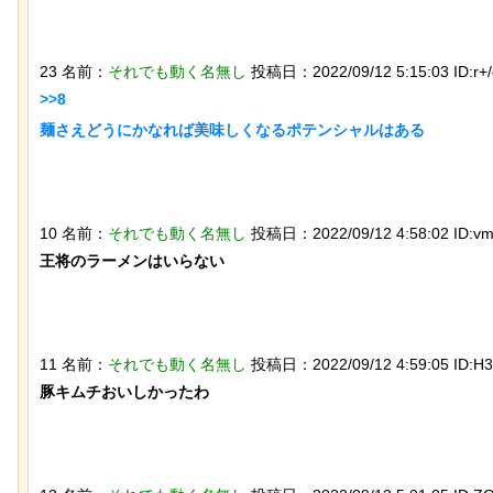
23 名前：
それでも動く名無し
投稿日：2022/09/12 5:15:03 ID:r+/
>>8

チャットGPTで「デーモン小暮」を調
【画像】ディズニー『
べた結果
イド』実写版のポスタ
麺さえどうにかなれば美味しくなるポテンシャルはある

獄の黙示録みたい
10 名前：
それでも動く名無し
投稿日：2022/09/12 4:58:02 ID:vm
王将のラーメンはいらない

【ネタ】玄関ドアに貼るとセールスを
迷子のウサギが警察に
撃退できる？ あまりに“諸刃の剣”なラ
な「警察ウサギ」とな
11 名前：
それでも動く名無し
投稿日：2022/09/12 4:59:05 ID:H
イフハックが話題にｗ
豚キムチおいしかったわ
