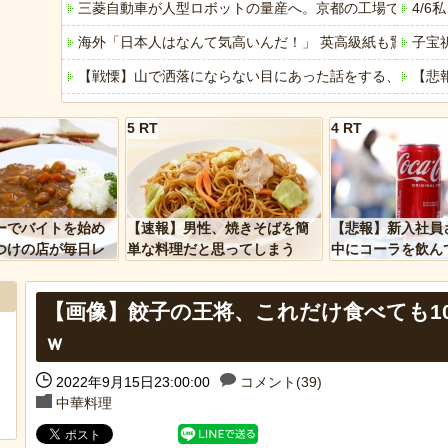
三菱自動車が人型ロボットの量産へ。京都の工場で月100
4/
海外「日本人はなんて気高いんだ！」 英高級紙も驚愕し
子宝
【戦慄】山で洒落にならない目にあった話をする、オカル
【悲
私の実父の写真を見て「お父さんいい顔で映ってるわね。
3/
5 RT
4 RT
成金クソ坊主と葬儀屋が大喜びする葬式とかいうゴミイベ
東京
「ぞわっとした…」カルディで売っているコーヒーのパッケ
【時
「アメリカのヤンキーがアジア人にケンカを売った結果ｗ
「自
ーでバイトを始め
【速報】男性、焼きそばを簡
【悲報】新入社員
「あなたはアメリカを愛していますか」「はい」トランプ
みん
つけの店が毎日レ
単な料理だと思ってしまう
中にコーラを飲ん
ーを大量に買って
に怒られてしまう
ヒーローのサバイバルアクション Siege Survivors
【悲
【画像】餃子の王将、これだけ食べても1
【中国】パトカーの前で好演技www当たり屋やお煽り運転
ｗ
2022年9月15日23:00:00
コメント(39)
Powere
中華料理
Powered by livedoor 相互RSS