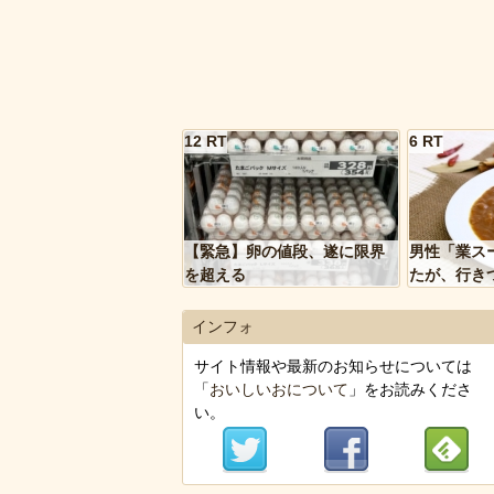
12 RT
6 RT
【緊急】卵の値段、遂に限界
男性「業ス
を超える
たが、行き
トルトカレ
いく…」
インフォ
サイト情報や最新のお知らせについては
「
おいしいおについて
」をお読みくださ
い。