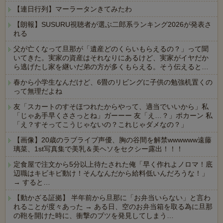
【連日行列】マーラータンきてみたわ
【朗報】SUSURU視聴者が選ぶ二郎系ランキング2026が発表さ
れる
父が亡くなって旦那が「遺産どのくらいもらえるの？」って聞
いてきた。実家の資産はそれなりにあるけど、実家がイヤだか
ら逃げたし家を継いだ弟の方が多くもらえる。そう伝えると…
春から小学生なんだけど、6畳のリビングに子供の勉強机置くの
って無理だよね
友「スカートのすそほつれたからやって、適当でいいから」私
「じゃあ手早くささっとね」ガーーー 友「え…？」ポカーン 私
「え？すそってこうじゃないの？これじゃダメなの？」
【画像】20歳のラブライブ声優、胸の谷間を解禁wwwwww遠藤
璃菜、1st写真集で美乳＆美ヘソをセクシー露出！！！
定食屋で注文から5分以上待たされた俺「早く作れよノロマ！底
辺職はキビキビ動け！そんなんだから給料低いんだろうな！」
→ すると…
【動かざる証拠】 半年前から旦那に「お弁当いらない」と言わ
れることが度々あった → ある日、空のお弁当箱を取る為に旦那
の鞄を開けた時に、衝撃のブツを発見してしまう…