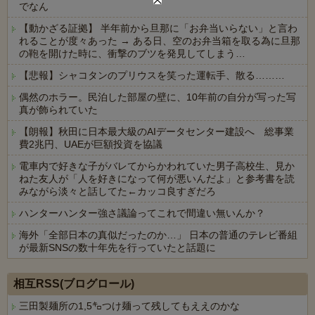
でなん
【動かざる証拠】 半年前から旦那に「お弁当いらない」と言わ
れることが度々あった → ある日、空のお弁当箱を取る為に旦那
の鞄を開けた時に、衝撃のブツを発見してしまう…
【悲報】シャコタンのプリウスを笑った運転手、散る………
偶然のホラー。民泊した部屋の壁に、10年前の自分が写った写
真が飾られていた
【朗報】秋田に日本最大級のAIデータセンター建設へ 総事業
費2兆円、UAEが巨額投資を協議
電車内で好きな子がバレてからかわれていた男子高校生、見か
ねた友人が「人を好きになって何が悪いんだよ」と参考書を読
みながら淡々と話してた←カッコ良すぎだろ
ハンターハンター強さ議論ってこれで間違い無いんか？
海外「全部日本の真似だったのか…」 日本の普通のテレビ番組
が最新SNSの数十年先を行っていたと話題に
Powered by livedoor 相互RSS
相互RSS(ブログロール)
三田製麺所の1,5㌔つけ麺って残してもええのかな