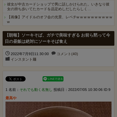
彼女が中古カードショップで男に話しかけられた。いきなり彼
女の持ち歩いてたカードを品定めしだしたらしく…
【画像】アイドルのオフ会の光景、レベチw w w w w w w w w w
w
Powered by livedoor 相互RSS
【朗報】ソーキそば、ガチで美味すぎる お前ら黙って今
日の昼飯は絶対にソーキそば食え
2022年7月9日11:30:00
コメント(40)
インスタント麺
1 名前：
それでも動く名無し
投稿日：2022/07/05 10:30:06 ID:9