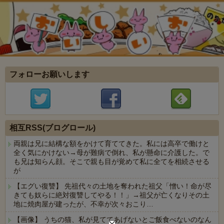
フォローお願いします
相互RSS(ブログロール)
両親は兄に結構な額をかけて育ててきた。私には高卒で働けと
全く気にかけない→母が難病で倒れ、私が懸命に介護した。で
も兄は知らん顔。そこで親も目が覚めて私に全てを相続させる
が
【エグい復讐】 先祖代々の土地を奪われた祖父「憎い！命が尽
きても奴らに絶対復讐してやる！！」→祖父が亡くなりその土
地に焼肉屋が建ったが、不幸が次々おこり…
【画像】 うちの猫、私が見ててあげないとご飯食べないのなん