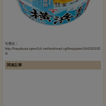
引用元：
http://hayabusa.open2ch.net/test/read.cgi/livejupiter/164283192
4/
関連記事