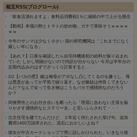
相互RSS(ブログロール)
「飲食店潰れますよ」食料品消費税1％に減税の中で上がる懸念
【動画】本場の卵とトマトの炒め物、ガチで美味そうｗｗｗｗ
ｗｗ
今年のサンマは少なく小さい 国の研究機関は「これまでになく
厳しい年になる」
【あれ？】口座を確認したら自宅待機後初の給料が振り込まれ
ていた しかし明細がないので内訳が分からない 今月は半年分の
定期代込みのはずでざっくり計算すると…
2/2【バカの壁】嫁は俺母がアポなし凸してくるのを嫌うし、母
は悪意があってか平気で繰り返す。なぜ嫁姑は仲良くできない
んだ？なんで女って生き物はこうもバカで感情的なのだろう
か？
同僚男性とのお付き合いを断ったら「理屈に合わない主張を振
りかざす感情的なヒステリー女」と言いふらされて・・・
注文住宅を建てたんだけど、２年近く待たされた挙げ句、追加
費用1400万請求された。流石におかしいよね？
彼女が中古カードショップで男に話しかけられた。いきなり彼