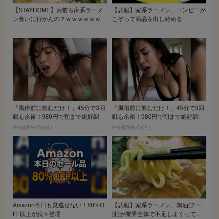
【STAYHOME】お前ら家系ラーメ
【悲報】家系ラーメン、コンビニが
ン食いに行かんの？ｗｗｗｗｗｗ
こぞって商品を出し始める
「風俗前に飲むだけ！」45分で3回
「風俗前に飲むだけ！」45分で3回
戦も余裕！980円で朝まで絶好調
戦も余裕！980円で朝まで絶好調
PR(健商株式会社)
PR(健商株式会社)
Amazon今日も見逃せない！80%O
【悲報】家系ラーメン、鶏油(チー
FF以上が続々登場
油)が業界全体で不足しまくってガ