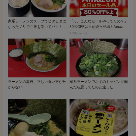
家系ラーメンのスープでヒタヒタに
「え、こんなセールやってたの？」
なったノリでご飯を巻いてパク！ｗ
80％OFF以上が続々登場！Amazon
←これｗｗｗｗｗ...
の本気が...
PR(Amazon)
ラーメンの海苔、正しい食い方が分
家系ラーメンでネギのトッピング頼
からない
んだら思ってたのと違った……