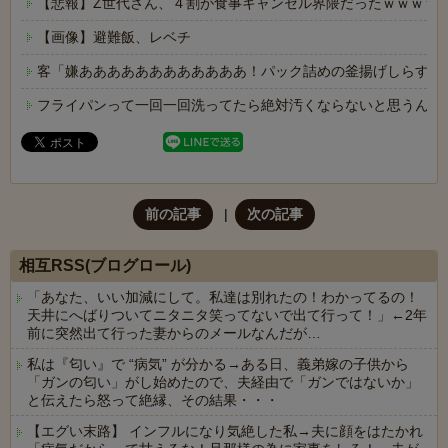
【悲報】Z世代さん、４割が食事キャンセル界隈だったｗｗｗｗ
【画像】避難飯、レベチ
客「嫌ああああああああああああ！パック詰めの釜揚げしらすに
フライパンって一回一回洗ってたら絶対汚くならないと思うんや
前の記事
次の記事
相互RSS(ブログロール)
「あなた、いい加減にして。私達は別れたの！わかってるの！
天井にへばりついてニタニタ笑ってないで出て行って！」←2年
前に突然出て行った妻からのメールなんだが…
私は『匂い』で “病気” が分かる→ある日、義弟嫁の子供から
「ガンの匂い」がし始めたので、夫経由で「ガンではないか」
と伝えたら怒って絶縁、その結果・・・
【エグい末路】 インフルになり気絶した私→夫に顔をはたかれ