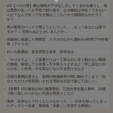
2/2【バカの壁】嫁は俺母がアポなし凸してくるのを嫌うし、母
は悪意があってか平気で繰り返す。なぜ嫁姑は仲良くできない
んだ？なんで女って生き物はこうもバカで感情的なのだろう
か？
男が船室のベッドで寝ようとしていた。…えっ？あなたは誰で
すか？→ 見知らぬひとがいるんだが…
街路樹に偽装した警察官、スマホのながら運転を6時間で74件摘
発（アメリカ）
れいわ新選組、党名変更を発表 新党名は...
「やりますよ！」と返事だけは一丁前なのに全く動かない職場
の無能、催促しても放置→引き取ろうとすると「申し訳ないか
らやる」と拒否…やる気ないなら引き受けるなよ・・・
元朝日新聞記者さん 新聞の軽減税率の闇に触れてしまう「自
分たちだけが特別扱いされる理由を社説で論じてほしい」
【衝撃】川口被告(19)に無期懲役 江別大学生殺人事件、19歳
で取り返しのつかない代償を背負うことに
海外「日本なんて行くんじゃなかった…」 日本を知ってしまっ
たディズニー信者、帰国後『本家』に失望する事態に
Powered by livedoor 相互RSS