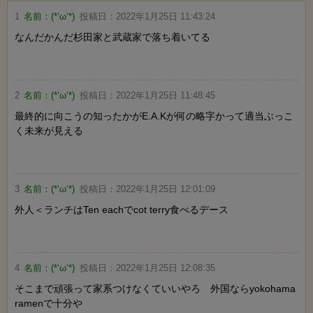
1
名前：
(*‘ω‘*)
投稿日：
2022年1月25日 11:43:24
なんだかんだ杉田家と武蔵家で落ち着いてる
2
名前：
(*‘ω‘*)
投稿日：
2022年1月25日 11:48:45
最終的に向こうの知ったかがE.A.Kが何の略字かって適当ぶっこ
く未来が見える
3
名前：
(*‘ω‘*)
投稿日：
2022年1月25日 12:01:09
外人＜ランチはTen eachでcot terry食べるデース
4
名前：
(*‘ω‘*)
投稿日：
2022年1月25日 12:08:35
そこまで頑張って家系つけなくていいやろ 外国ならyokohama
ramenで十分や