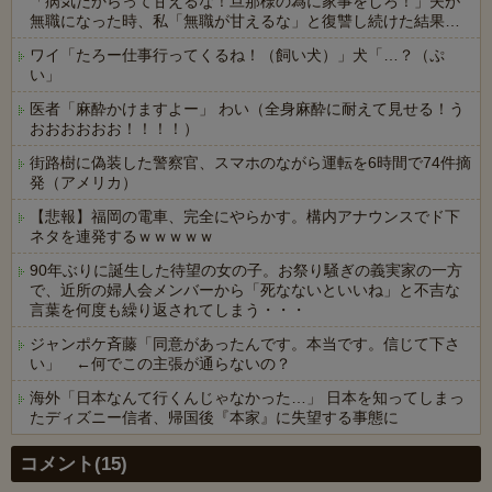
「病気だからって甘えるな！旦那様の為に家事をしろ！」夫が
無職になった時、私「無職が甘えるな」と復讐し続けた結果…
ワイ「たろー仕事行ってくるね！（飼い犬）」犬「…？（ぷ
い」
医者「麻酔かけますよー」 わい（全身麻酔に耐えて見せる！う
おおおおおお！！！！）
街路樹に偽装した警察官、スマホのながら運転を6時間で74件摘
発（アメリカ）
【悲報】福岡の電車、完全にやらかす。構内アナウンスでド下
ネタを連発するｗｗｗｗｗ
90年ぶりに誕生した待望の女の子。お祭り騒ぎの義実家の一方
で、近所の婦人会メンバーから「死なないといいね」と不吉な
言葉を何度も繰り返されてしまう・・・
ジャンポケ斉藤「同意があったんです。本当です。信じて下さ
い」 ←何でこの主張が通らないの？
海外「日本なんて行くんじゃなかった…」 日本を知ってしまっ
たディズニー信者、帰国後『本家』に失望する事態に
Powered by livedoor 相互RSS
コメント(15)