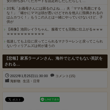
女の持ち歩いてたカードを品定めしだしたらしく…
2/2私「お義母さんには困るのよね…」夫「ママを馬鹿にする
な！」「確かにママは頭が悪いけどそれを他人に指摘されるの
はムカつく！」もうこの人とは一緒にやっていけないけど、子
供が
【画像】池田レイラちゃん、服着てても完熟に仕上がるｗｗｗ
ｗｗｗｗｗｗｗｗｗｗｗ
低迷しても上位に戻ってこられるマクラーレンと戻ってこられ
ないウィリアムズは何が違うの
Powered by livedoor 相互RSS
【悲報】家系ラーメンさん、海外でとんでもない英訳を
される…
2022年1月25日11:30:00
コメント(15)
海鮮物
生活・日常