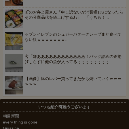
町のお弁当屋さん「申し訳ないが消費税1%になったら
その分商品代を値上げするわ」 「うちも！...
セブンイレブンのシュガーバタークレープまだ食べて
ない奴ｗｗｗｗｗｗｗ...
客「嫌ああああああああああああ！パック詰めの釜揚
げしらすに他の魚が入ってるぅぅぅぅぅぅぅぅ...
【画像】豚のレバー買ってきたから焼いていくｗｗｗ
ｗｗｗ...
いつも紹介有難うございます
朝目新聞
every thing is gone
Gigazine