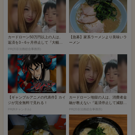
カードローン50万円以上の人は、
【急募】家系ラーメンより美味いラ
返済を3～6ヶ月停止して『大幅に
ーメン
減額してから返済...
PR(渋谷法務総合事務所)
【ギャンブルアニメの代表作】カイ
カードローン地獄の人は、消費者金
ジが完全無料で見れる！
融が教えない『返済停止して減額・
免除する方法』で...
PR(Rチャンネル)
PR(渋谷法務総合事務所)