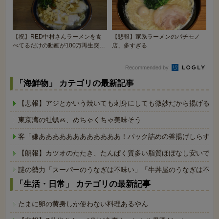
【祝】RED中村さんラーメンを食
【悲報】家系ラーメンのパチモノ
べてるだけの動画が100万再生突破
店、多すぎる
する【ニンニグ...
Recommended by
「海鮮物」 カテゴリの最新記事
【悲報】アジとかいう焼いても刺身にしても微妙だから揚げるし
東京湾の牡蠣🦪、めちゃくちゃ美味そう
客「嫌ああああああああああああ！パック詰めの釜揚げしらすに
【朗報】カツオのたたき、たんぱく質多い脂質ほぼなし安いで叩
謎の勢力「スーパーのうなぎは不味い」「牛丼屋のうなぎは不味
「生活・日常」 カテゴリの最新記事
たまに卵の黄身しか使わない料理あるやん