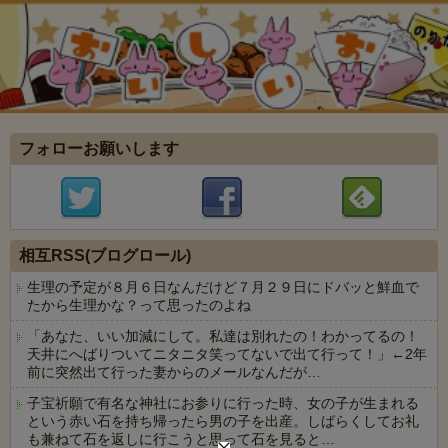
フォローお願いします
相互RSS(ブログロール)
生理の予定が８月６日なんだけど７月２９日にドバッと鮮血で
たから生理かな？って思ったのよね
「あなた、いい加減にして。私達は別れたの！わかってるの！
天井にへばりついてニタニタ笑ってないで出て行って！」←2年
前に突然出て行った妻からのメールなんだが…
子宝祈願で有名な神社にお参りに行った時、女の子が生まれる
という赤い石を持ち帰ったら男の子を出産。しばらくしてお礼
も兼ねて石を返しに行こうと思って石を見ると…