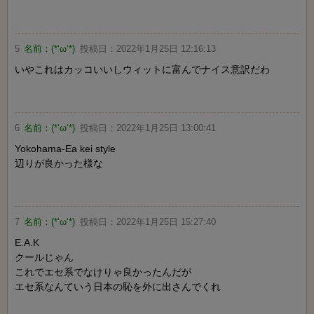
5
名前：
(*‘ω‘*)
投稿日：
2022年1月25日 12:16:13
いやこれはカッコいいしウィットに富んでナイス意訳だわ
6
名前：
(*‘ω‘*)
投稿日：
2022年1月25日 13:00:41
Yokohama-Ea kei style
辺りが良かった様な
7
名前：
(*‘ω‘*)
投稿日：
2022年1月25日 15:27:40
E.A.K
クールじゃん
これでエセ系でなけりゃ良かったんだが
エセ系なんていう日本の恥を外に出さんでくれ