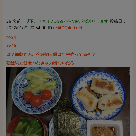
26 名前：
以下、？ちゃんねるからVIPがお送りします
投稿日：
2022/01/21 20:54:00 ID:
eYi4CQ4n0.net
>>24

>>20

は？毎朝だろ。今時切り餅は年中売ってるぞ？
