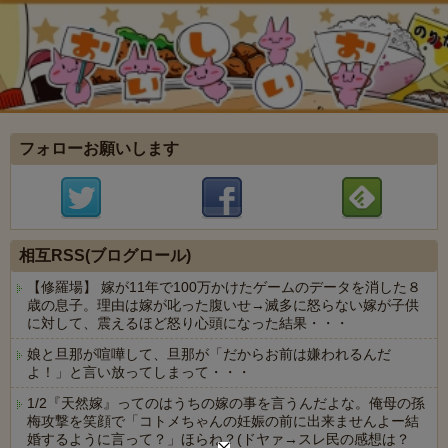
フォローお願いします
相互RSS(ブログロール)
【修羅場】 嫁が11年で100万かけたゲームのデータを消した８
歳の息子。理由は嫁が叱った腹いせ→滅多に怒らない嫁が子供
に対して、震えるほど怒り心頭になった結果・・・
娘と旦那が喧嘩して、旦那が「だからお前は嫌われるんだ
よ！」と言い放ってしまって・・・
1/2『天然嫁』ってのはうちの嫁の事を言うんだよな。俺母の孫
梅攻撃を笑顔で「コトメちゃんの妊娠の前に出来ませんよー結
婚するように言って？」ほらね？(ドヤァ→スレ民の感想は？