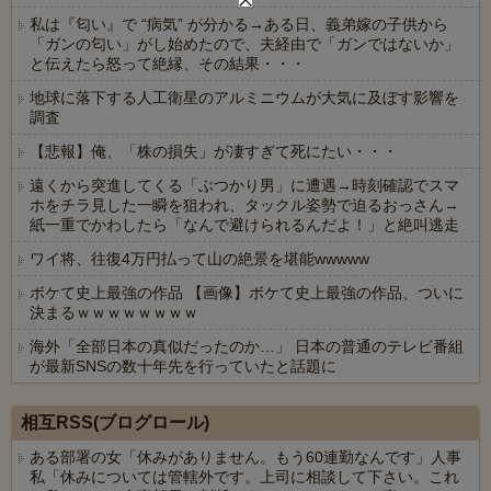
私は『匂い』で “病気” が分かる→ある日、義弟嫁の子供から
「ガンの匂い」がし始めたので、夫経由で「ガンではないか」
と伝えたら怒って絶縁、その結果・・・
地球に落下する人工衛星のアルミニウムが大気に及ぼす影響を
調査
【悲報】俺、「株の損失」が凄すぎて死にたい・・・
遠くから突進してくる「ぶつかり男」に遭遇→時刻確認でスマ
ホをチラ見した一瞬を狙われ、タックル姿勢で迫るおっさん→
紙一重でかわしたら「なんで避けられるんだよ！」と絶叫逃走
ワイ将、往復4万円払って山の絶景を堪能wwwww
ボケて史上最強の作品 【画像】ボケて史上最強の作品、ついに
決まるｗｗｗｗｗｗｗｗ
海外「全部日本の真似だったのか…」 日本の普通のテレビ番組
が最新SNSの数十年先を行っていたと話題に
Powered by livedoor 相互RSS
相互RSS(ブログロール)
ある部署の女「休みがありません。もう60連勤なんです」人事
私「休みについては管轄外です。上司に相談して下さい。これ