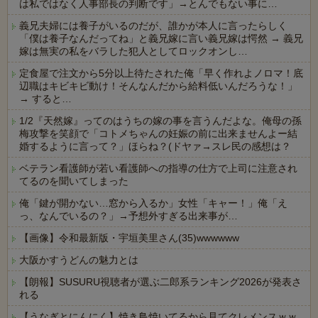
は私ではなく人事部長の判断です」→とんでもない事に…
義兄夫婦には養子がいるのだが、誰かが本人に言ったらしく
「僕は養子なんだってね」と義兄嫁に言い義兄嫁は愕然 → 義兄
嫁は無実の私をバラした犯人としてロックオンし…
定食屋で注文から5分以上待たされた俺「早く作れよノロマ！底
辺職はキビキビ動け！そんなんだから給料低いんだろうな！」
→ すると…
1/2『天然嫁』ってのはうちの嫁の事を言うんだよな。俺母の孫
梅攻撃を笑顔で「コトメちゃんの妊娠の前に出来ませんよー結
婚するように言って？」ほらね？(ドヤァ→スレ民の感想は？
ベテラン看護師が若い看護師への指導の仕方で上司に注意され
てるのを聞いてしまった
俺「鍵が開かない…窓から入るか」女性「キャー！」俺「え
っ、なんでいるの？」→予想外すぎる出来事が…
【画像】令和最新版・宇垣美里さん(35)wwwwww
大阪かすうどんの魅力とは
【朗報】SUSURU視聴者が選ぶ二郎系ランキング2026が発表さ
れる
【うなぎとにんにく】焼き鳥焼いてるから見てクレメンスｗｗ