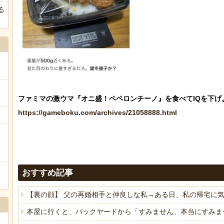
る
https://gameboku.com/archives/21058888.html
おすすめ記事
【裏の顔】 父の再婚相手と仲良しな私→ある日、私の帰宅に
本屋に行くと、バックヤードから「すみません、本当にすみま