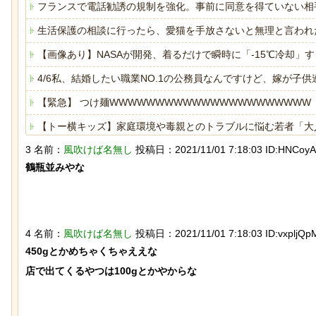
フランスで電話勧誘の規制を強化。事前に同意を得ていない相
生活保護の相談に行ったら、愛猫を手放さないと無理と言われ
【画像あり】NASAが開発、着るだけで瞬時に「-15℃冷却」する
4/6私、結婚したい職業NO.1の公務員なんですけど、嫁が
【緊急】 つけ麺WWWWWWWWWWWWWWWWWWWWWW
なんか泣きたくなってくる青春18きっ
岸田に投げられた物、
ぷのポスター貼ってく
【トー横キッズ】家庭環境や毒親とのトラブルに悩む若者「大
パイプ爆弾と判明
3 名前：
風吹けば名無し
投稿日：2021/11/01 7:18:03 ID:HNCoyA
【驚愕】女さん「43億円注文して………キャンセルっと！」
鶴瓶並みやな

海外「日本は戦勝国なんだよ」 戦後の日本人の特別な生き様
ヒーローのサバイバルアクション Siege Survivors
4 名前：
風吹けば名無し
投稿日：2021/11/01 7:18:03 ID:vxpljQpM
450gとかめちゃくちゃええな

【ひでぶ】茨城県にあるパン屋で売っ
【動画】アメリカで一
店で出てくるやつは100gとかやからな

Powered by livedoor 相互RSS
ている「アベシパン」のビジュアルが
が酷い街にアジア人が行
悪夢すぎるｗｗｗｗｗ