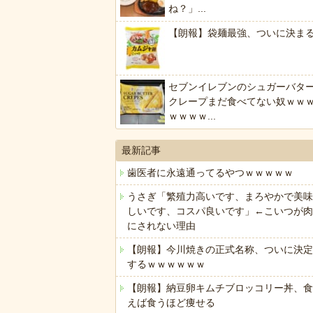
ね？」...
【朗報】袋麺最強、ついに決ま
セブンイレブンのシュガーバタ
クレープまだ食べてない奴ｗｗ
ｗｗｗｗ...
最新記事
歯医者に永遠通ってるやつｗｗｗｗｗ
うさぎ「繁殖力高いです、まろやかで美味
しいです、コスパ良いです」←こいつが肉
にされない理由
【朗報】今川焼きの正式名称、ついに決定
するｗｗｗｗｗｗ
【朗報】納豆卵キムチブロッコリー丼、食
えば食うほど痩せる