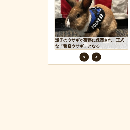
ズニー『リトル・マーメ
迷子のウサギが警察に保護され、正式
のポスターがヤバイ！地
な「警察ウサギ」となる
たい
<
>