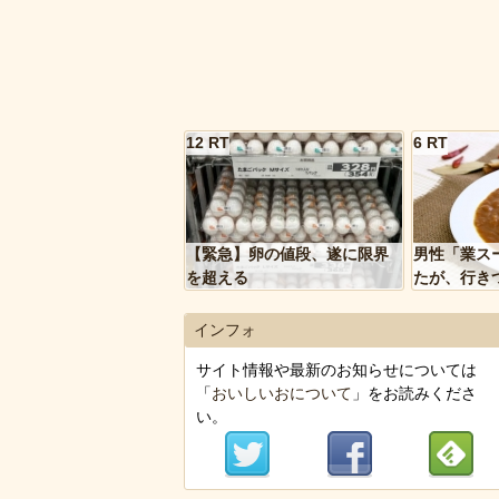
12 RT
6 RT
【緊急】卵の値段、遂に限界
男性「業ス
を超える
たが、行き
トルトカレ
いく…」
インフォ
サイト情報や最新のお知らせについては
「
おいしいおについて
」をお読みくださ
い。