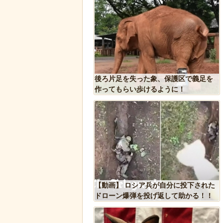
込み温め続けていたハク
後ろ片足を失った象、保護区で義足を
スに孤児のヒナが託さ
作ってもらい歩けるように！
するように【続編】
ドアに貼るとセールスを
【動画】 ロシア兵が自分に投下された
 あまりに“諸刃の剣”なラ
ドローン爆弾を投げ返して助かる！！
話題にｗ