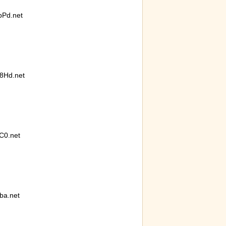
Pd.net
が明らかに。行
【動画】大阪人、だんじりにぶっ潰さ
【画像
8Hd.net
識を持たないこ
れる
イド』
獄の黙
C0.net
ba.net