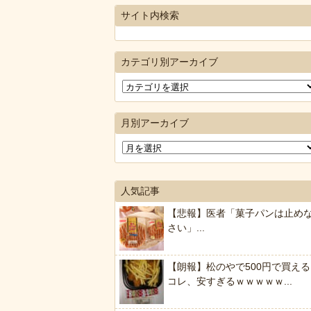
サイト内検索
カテゴリ別アーカイブ
月別アーカイブ
人気記事
【悲報】医者「菓子パンは止め
さい」...
【朗報】松のやで500円で買える
コレ、安すぎるｗｗｗｗｗ...