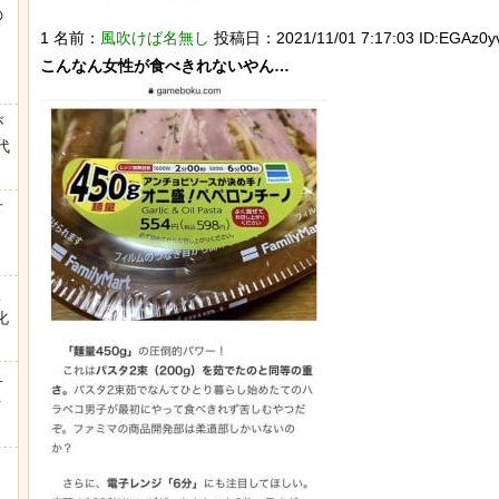
の
う
1 名前：
風吹けば名無し
投稿日：2021/11/01 7:17:03 ID:EGAz0yv
が
代
.
方
こ
化
弁
ｗ