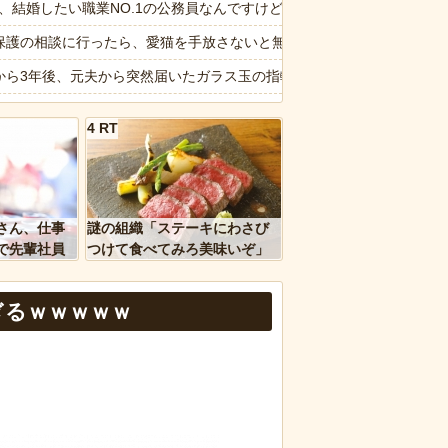
い相手への営業を原則禁止
6私、結婚したい職業NO.1の公務員なんですけど、嫁が子供連れて家
する冷感ポンチョ3,980円！
保護の相談に行ったら、愛猫を手放さないと無理と言われた。子どもの
に赤いものを身につけちゃいけないと言ってた
から3年後、元夫から突然届いたガラス玉の指輪。その真意を知った瞬
大人に相談しても具体的に何もしてくれない」EXIT兼近「搾取しよ
画】役満ボディ・岡田紗佳(32)、渾身のあたシコダンスwwwwwww
4 RT
6私、結婚したい職業NO.1の公務員なんですけど、嫁が子供連れて家
ぎるwww
納車式？いいよ」
ｗｗ」 ほか
主婦の妻が月3万ぐらいするサプリ飲んどるんやが
さん、仕事
謎の組織「ステーキにわさび
、国防総省職員数千人をウソ発見器にかける方針
愕】女さん「43億円注文して………キャンセルっと！」←こいつの目的
で先輩社員
つけて食べてみろ美味いぞ」
ｗｗｗｗ
ワイ「んなわけないだろｗ」
画】動物園のゾウを撮影していたら…とんでもない“ファンサ”を受けた
ぎるｗｗｗｗｗ
など盛りだくさん
報】味噌ラーメンで行列、出来ない
d by livedoor 相互RSS