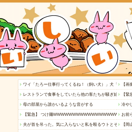
ワイ「たろー仕事行ってくるね！（飼い犬）」犬「…？（
【画
レストランで食事をしていたら他の客たちが騒ぎ始めた。何
【緊
母の部屋から誰かいるような音がする
冷や
【緊急】 つけ麺WWWWWWWWWWWWWWWWWWWW
お前
夫が首を吊った。気に入らないと私を殴るウトとそれを傍
【岡