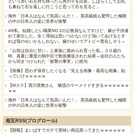
という赤い石を持ち帰ったら男の子を出産。しばらくしてお礼
も兼ねて石を返しに行こうと思って石を見ると…
海外「日本人はなんて気高いんだ！」 英高級紙も驚愕した極限
の中の日本人の姿に世界が衝撃
4/6私、結婚したい職業NO.1の公務員なんですけど、嫁が子供連
れて家出した。全く理由は思いつかないけど強いてあげるとす
れば母のせいかもしれない。嫁のせいでアトピー悪化しそう→
「お前は自分に甘い」と家族に責められ育った私…３０歳の
時、真夏に重度の熱中症で救急搬送された結果→会社の人たち
から叩きつけられた「衝撃の事実」に絶句
【画像】思わず保存したくなる「笑える画像・最高な画像」貼
っていけｗｗｗｗｗ
【Mステ】西川貴教さん 魅惑のマーメイドすぎるｗｗｗｗｗｗ
ｗｗ
海外「日本人はなんて気高いんだ！」 英高級紙も驚愕した極限
の中の日本人の姿に世界が衝撃
Powered by livedoor 相互RSS
相互RSS(ブログロール)
【朗報】まいばすでガチで美味い商品買ってきたｗｗｗｗｗｗ