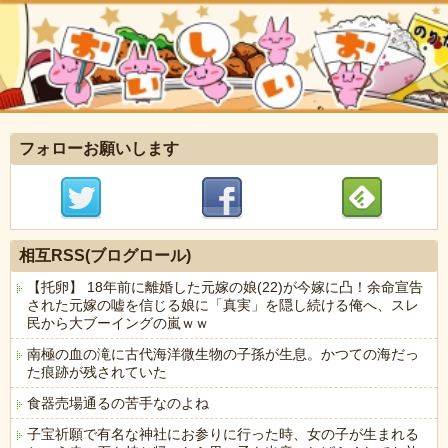
フォローお願いします
相互RSS(ブログロール)
【托卵】 18年前に離婚した元嫁の娘(22)が今嫁に凸！余命宣告
された元嫁の嘘を信じる娘に「真実」を隠し続ける俺へ、スレ
民から大ブーイングの嵐ｗｗ
南極の血の滝に古代海洋微生物の子孫が生息。かつての海だっ
た痕跡が残されていた
食器売場通るの苦手なのよね
子宝祈願で有名な神社にお参りに行った時、女の子が生まれる