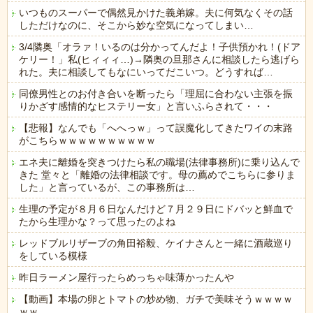
いつものスーパーで偶然見かけた義弟嫁。夫に何気なくその話
しただけなのに、そこから妙な空気になってしまい…
3/4隣奥「オラァ！いるのは分かってんだよ！子供預かれ！(ドア
ケリー！」私(ヒィィィ…)→隣奥の旦那さんに相談したら逃げら
れた。夫に相談してもなにいってだこいつ。どうすれば…
同僚男性とのお付き合いを断ったら「理屈に合わない主張を振
りかざす感情的なヒステリー女」と言いふらされて・・・
【悲報】なんでも「へへっｗ」って誤魔化してきたワイの末路
がこちらｗｗｗｗｗｗｗｗｗｗ
エネ夫に離婚を突きつけたら私の職場(法律事務所)に乗り込んで
きた 堂々と「離婚の法律相談です。母の薦めでこちらに参りま
した」と言っているが、この事務所は…
生理の予定が８月６日なんだけど７月２９日にドバッと鮮血で
たから生理かな？って思ったのよね
レッドブルリザーブの角田裕毅、ケイナさんと一緒に酒蔵巡り
をしている模様
昨日ラーメン屋行ったらめっちゃ味薄かったんや
【動画】本場の卵とトマトの炒め物、ガチで美味そうｗｗｗｗ
ｗｗ