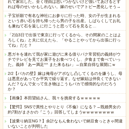
れて家出した。全く理由は思いつかないけど強いてあげるとす
れば母のせいかもしれない。嫁のせいでアトピー悪化しそう→
子宝祈願で有名な神社にお参りに行った時、女の子が生まれる
という赤い石を持ち帰ったら男の子を出産。しばらくしてお礼
も兼ねて石を返しに行こうと思って石を見ると…
「2泊3日で出張で東京に行ってくるから、その間家のことはよ
ろしくね」と夫に伝えたら、「やることやってから出張に行っ
てね」だと？
悪ガキを連れて我が家に遊びに来る借りパク常習犯の義姉がウ
チでテレビを見てお菓子をお食べつくし、夕食まで食べていっ
た。義姉「あー満足^^ また来るね♪」→自業自得な展開にｗ
2/2【バカの壁】嫁は俺母がアポなし凸してくるのを嫌うし、母
は悪意があってか平気で繰り返す。なぜ嫁姑は仲良くできない
んだ？なんで女って生き物はこうもバカで感情的なのだろう
か？
【画像】本田望結さん、我々を挑発するｗｗｗｗｗ
【驚愕】SNSで異性とやりとり《不倫》になる？→既婚男女の
約7割がまさかの『こう』回答してしまうw w w w w w w w
【波乗り納豆NG？】余計なもん食わないで納豆食っときゃ間違
いないことが判明した