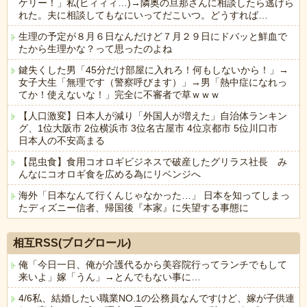
ケリー！」私(ヒィィィ…)→隣奥の旦那さんに相談したら逃げら
れた。夫に相談してもなにいってだこいつ。どうすれば…
生理の予定が８月６日なんだけど７月２９日にドバッと鮮血で
たから生理かな？って思ったのよね
鍵失くした男「45分だけ部屋に入れろ！何もしないから！」→
女子大生「無理です（警察呼びます）」→男「熱中症になれっ
てか！使えないな！」完全に不審者で草ｗｗｗ
【人口激変】日本人が減り「外国人が増えた」自治体ランキン
グ、1位大阪市 2位横浜市 3位名古屋市 4位京都市 5位川口市
日本人の不安高まる
【昆虫食】食用コオロギビジネスで破産したグリラス社長 み
んなにコオロギ食を広める為にリベンジへ
海外「日本なんて行くんじゃなかった…」 日本を知ってしまっ
たディズニー信者、帰国後『本家』に失望する事態に
Powered by livedoor 相互RSS
相互RSS(ブログロール)
俺「今日一日、俺が介護代るから美容院行ってランチでもして
来いよ」嫁「うん」→とんでもない事に…
4/6私、結婚したい職業NO.1の公務員なんですけど、嫁が子供連