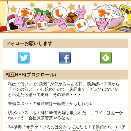
フォローお願いします
相互RSS(ブログロール)
私は『匂い』で “病気” が分かる→ある日、義弟嫁の子供から
「ガンの匂い」がし始めたので、夫経由で「ガンではないか」
と伝えたら怒って絶縁、その結果・・・
警備ロボットの最適解は一輪走行かもしれない
積水ハウス「地面師に55億円騙し取られた…」ワイ「はえーか
わいそう…会社滅茶苦茶やろなぁ」
3/4隣奥「オラァ！いるのは分かってんだよ！子供預かれ！(ドア