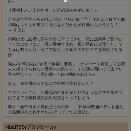
い」
【悲報】みい山の作者、自分の過去を消しまくる
定食屋で注文から5分以上待たされた俺「早く作れよノロマ！底
辺職はキビキビ動け！そんなんだから給料低いんだろうな！」
→ すると…
両親は兄に結構な額をかけて育ててきた。私には高卒で働けと
全く気にかけない→母が難病で倒れ、私が懸命に介護した。で
も兄は知らん顔。そこで親も目が覚めて私に全てを相続させる
が
知人Aが卑劣なひき逃げ被害に遭遇し、ナンバーを特定しても犯
人を捕まえられない警察への怒りと、その話を聞いて「逃げた
方が得じゃん」と言い放ったBの神経がわからん
なぁ、永久機関ってなんで絶対に作れないん？
フジテレビさん 石破茂の生まれ変わりのような大学生を見つ
けてきて消費税減税反対報道をやってしまう
海外「全部日本の真似だったのか…」 日本の普通のテレビ番組
が最新SNSの数十年先を行っていたと話題に
Powered by livedoor 相互RSS
相互RSS(ブログロール)