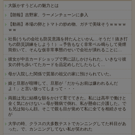
大阪かすうどんの魅力とは
【朗報】吉野家、ラーメンチェーンに参入
【動画】本場の卵とトマトの炒め物、ガチで美味そうｗｗｗｗ
ｗｗ
社長(うちの会社も防災意識を持たんといかん…そうだ！抜き打
ちの防災訓練をしよう！）→予告もなく非常ベル鳴らして発煙
筒炊いて、そんな仮非常事態のせいで会社が潰れることに…
彼女が中古カードショップで男に話しかけられた。いきなり彼
女の持ち歩いてたカードを品定めしだしたらしく…
母が入院した関係で質屋の祖父の家に預けられていた。
娘と旦那が喧嘩して、旦那が「だからお前は嫌われるんだ
よ！」と言い放ってしまって・・・
両親は兄に結構な額をかけて育ててきた。私には高卒で働けと
全く気にかけない→母が難病で倒れ、私が懸命に介護した。で
も兄は知らん顔。そこで親も目が覚めて私に全てを相続させる
が
大学の時、クラスの大多数テストでカンニングしてた科目があ
った。で、カンニングしてない私が笑われた