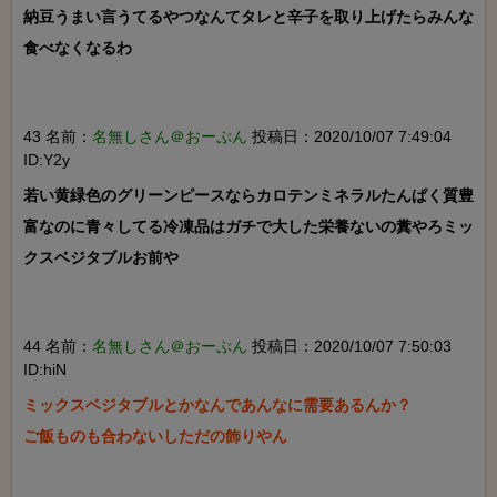
納豆うまい言うてるやつなんてタレと辛子を取り上げたらみんな
食べなくなるわ

43 名前：
名無しさん＠おーぷん
投稿日：2020/10/07 7:49:04
ID:Y2y
若い黄緑色のグリーンピースならカロテンミネラルたんぱく質豊
富なのに青々してる冷凍品はガチで大した栄養ないの糞やろミッ
クスベジタブルお前や

44 名前：
名無しさん＠おーぷん
投稿日：2020/10/07 7:50:03
ID:hiN
ミックスベジタブルとかなんであんなに需要あるんか？

ご飯ものも合わないしただの飾りやん
