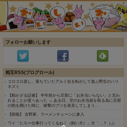
フォローお願いします
相互RSS(ブログロール)
コロコロ楽し。落ちていたアルミ缶を転がして遊ぶ野生のハリ
ネズミ
【動かざる証拠】 半年前から旦那に「お弁当いらない」と言わ
れることが度々あった → ある日、空のお弁当箱を取る為に旦那
の鞄を開けた時に、衝撃のブツを発見してしまう…
【朗報】 吉野家、ラーメンチェーンに参入
ワイ「たろー仕事行ってくるね！（飼い犬）」犬「…？（ぷ