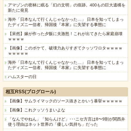
アマゾンの密林に眠る「幻の文明」の痕跡。400もの巨大遺構を
新たに発見
海外「日本なんて行くんじゃなかった…」 日本を知ってしまっ
たディズニー信者、帰国後『本家』に失望する事態に
【呆然】嫁が作った夕飯に夫激怒！これが出てきたら家庭崩壊
ｗｗｗｗ
【画像】このボケて、破壊力ありすぎてクッソワロタｗｗｗｗ
ｗｗｗｗｗ
海外「日本なんて行くんじゃなかった…」 日本を知ってしまっ
たディズニー信者、帰国後『本家』に失望する事態に
ハムスターの日
Powered by livedoor 相互RSS
相互RSS(ブログロール)
【画像】サムライマックのソース抜きとかいう暴挙ｗｗｗｗｗ
【画像】これクッソうまいよな
「なんでやねん」「知らんけど」･･･ニセ方言は8〜9割が関西弁
使う理由はネット世界の「優しい気持ち」だった