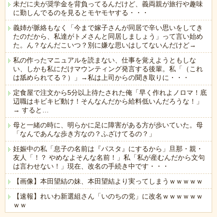
未だに夫が奨学金を背負ってるんだけど、義両親が旅行や趣味
に勤しんでるのを見るとモヤモヤする・・・
義姉が脈絡もなく「今まで嫁子さんが同居で辛い思いをしてき
たのだから、私達がトメさんと同居しましょう」って言い始め
た。ん？なんだこいつ？別に嫌な思いはしてないんだけど→
私の作ったマニュアルを読まない、仕事を覚えようともしな
い、しかも私にだけマウンティング発言する後輩。私「（これ
は舐められてる？）」→私は上司からの聞き取りに・・・
定食屋で注文から5分以上待たされた俺「早く作れよノロマ！底
辺職はキビキビ動け！そんなんだから給料低いんだろうな！」
→ すると…
母と一緒の時に、明らかに足に障害がある方が歩いていた。母
「なんであんな歩き方なの？ふざけてるの？」
妊娠中の私「息子の名前は『パスタ』にするから」旦那・親・
友人「！？ やめなよそんな名前！」私「私が産むんだから文句
は言わせない！」現在、改名の手続き中です・・・
【画像】本田望結の妹、本田望結より実ってしまうｗｗｗｗｗ
【速報】れいわ新選組さん「いのちの党」に改名ｗｗｗｗｗｗ
ｗｗ
Powered by livedoor 相互RSS