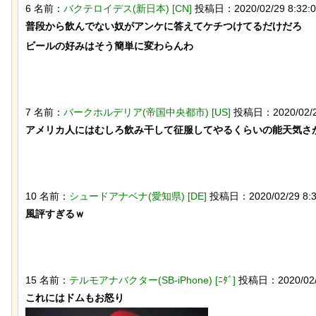
6 名前：
バクテロイデス(新日本) [CN]
投稿日：2020/02/29 8:32:05
普段から飲んでない奴がアンケに答えてケチつけてるだけだろ

ビールの好みはそう簡単に変わらんわ

【画像】ディズニー『リトル・マーメ
スナネコの珍しい生態
イド』実写版のポスターがヤバイ！地
動範囲が広く縄張り意
獄の黙示録みたい
とが判明
7 名前：
バークホルデリア(帝国中央都市) [US]
投稿日：2020/02/29 
アメリカ人にはむしろ飲み干して征服してやるくらいの能天気さが
10 名前：
シュードアナベナ(愛知県) [DE]
投稿日：2020/02/29 8:34:
風評すぎるｗ

【ひでぶ】茨城県にあるパン屋で売っ
【動画】アメリカで一
ている「アベシパン」のビジュアルが
が酷い街にアジア人が行
悪夢すぎるｗｗｗｗｗ
15 名前：
テルモアナバクター(SB-iPhone) [ﾆﾀﾞ]
投稿日：2020/02/29