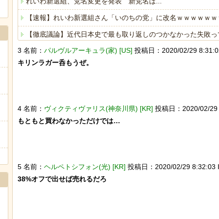
れいわ新選組、党名変更を発表 新党名は...
【速報】れいわ新選組さん「いのちの党」に改名ｗｗｗｗｗｗ
【徹底議論】近代日本史で最も取り返しのつかなかった失敗っ
3 名前：
パルヴルアーキュラ(家) [US]
投稿日：2020/02/29 8:31:02 
海外「日本なんて行くんじゃなかった…」 日本を知ってしま
キリンラガー呑もうぜ。

ヒーローのサバイバルアクション Siege Survivors
4 名前：
ヴィクティヴァリス(神奈川県) [KR]
投稿日：2020/02/29 8:
もともと買わなかっただけでは…

Powered by livedoor 相互RSS
5 名前：
ヘルペトシフォン(光) [KR]
投稿日：2020/02/29 8:32:03 I
38%オフで出せば売れるだろ
