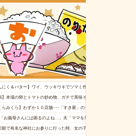
おいしいお
ぷい」
んにく＆バター】ワイ、ウッキウキでツマミ作る（画像あり）
る！うおおおおおお！！！！）
画】本場の卵とトマトの炒め物、ガチで美味そうｗｗｗｗｗｗ
消した８歳の息子。理由は嫁が叱った腹いせ→滅多に怒らない嫁が子供に
くらみくら】わずか１０店舗･･･「すき家」のゼンショーが謎コンビニ
命が尽きても奴らに絶対復讐してやる！！」→祖父が亡くなりその土地
2私「お義母さんには困るのよね…」夫「ママを馬鹿にするな！」「確か
祈願で有名な神社にお参りに行った時、女の子が生まれるという赤い石