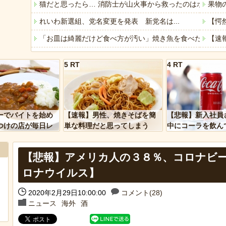
猫だと思ったら… 消防士が山火事から救ったのはボブキ
果物
れいわ新選組、党名変更を発表 新党名は...
【愕
「お皿は綺麗だけど食べ方が汚い」焼き魚を食べた知人の
【速
【自動車保険】任意保険に加入しない層の考え方「金無き
【悲
5 RT
4 RT
【徹底議論】近代日本史で最も取り返しのつかなかった失
バイ
「これで11万取られたの!?」あるX民が玄関ドアノブの修
【朗
「アメリカのヤンキーがアジア人にケンカを売った結果ｗ
【悲
ーでバイトを始め
【速報】男性、焼きそばを簡
【悲報】新入社員
「あなたはアメリカを愛していますか」「はい」トランプ
つけの店が毎日レ
単な料理だと思ってしまう
中にコーラを飲ん
ーを大量に買って
に怒られてしまう
ヒーローのサバイバルアクション Siege Survivors
【悲報】アメリカ人の３８％、コロナビ
【中国】パトカーの前で好演技www当たり屋やお煽り運転
Powere
ロナウイルス】
2020年2月29日10:00:00
コメント(28)
ニュース
海外
酒
Powered by livedoor 相互RSS