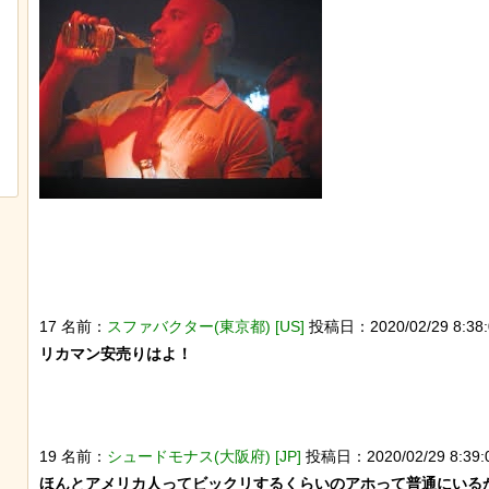
迷子のウサギが警察に保護され、正式
なんか泣きたくなってく
な「警察ウサギ」となる
ぷのポスター貼ってく
17 名前：
スファバクター(東京都) [US]
投稿日：2020/02/29 8:38:0
リカマン安売りはよ！

19 名前：
シュードモナス(大阪府) [JP]
投稿日：2020/02/29 8:39:0
ほんとアメリカ人ってビックリするくらいのアホって普通にいるか