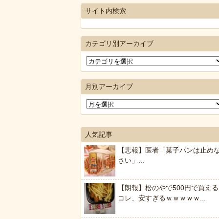
サイト内検索
カテゴリ別アーカイブ
月別アーカイブ
人気記事
【悲報】医者「菓子パンは止め
さい」...
【朗報】松のやで500円で買える
コレ、安すぎるｗｗｗｗｗ...