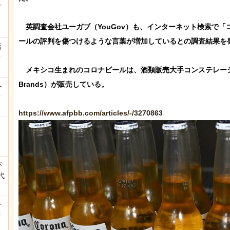
方
　英調査会社ユーガブ（YouGov）も、インターネット検索で
ールの評判を傷つけるような言葉が増加しているとの調査結果を発
店
ｗ
　メキシコ生まれのコロナビールは、酒類販売大手コンステレーション・ブ
Brands）が販売している。

弁
ｗ
https://www.afpbb.com/articles/-/3270863
が
代
.
ー
ｗ