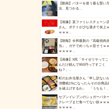
【動画】バターを使う最も賢い
法、見つかる...
【画像】某ファミレスチェーン
さん、ポテトが少な過ぎて炎上
ｗｗｗ...
【朗報】令和最新の『高級焼肉
当』、ガチでめっちゃ旨そうｗ
ｗｗｗｗ...
【画像】X民「サイゼリヤってこ
んだけ頼んで950円ってすごく
ね？」...
町のお弁当屋さん「申し訳ない
消費税1%になったらその分商品
を値上げするわ」 「うちも！..
セブンイレブンのシュガーバタ
クレープまだ食べてない奴ｗｗ
ｗｗｗｗ...