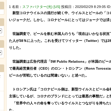
1 名前：
スファバクター(光) [US]
投稿日：2020/02/29 8:29:05 ID
　新型コロナウイルスの流行が続く中、ウイルスとビールの「コロ
いジョークだ。しかし、コロナビールにとってはジョークでは済ま
　世論調査で、ビールを飲む米国人のうち「現在はいかなる状況
た人が38％に上った。これを受けてツイッター（Twitter）では28日、
りした。

　世論調査は広告代理店「5W Public Relations」が米国
で最高経営責任者（CEO）のロン・トロシアン（Ronn Toros
ビールが苦戦しているのは間違いない」と述べた。

な
　トロシアン氏は「コロナビール側は、新型ウイルスとビール会
主張しているが、コロナのブランドにとっては最悪の事態だ」と指
　「世界中の人々の命を奪っているウイルスとつながりを持ちた
た。
