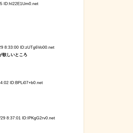
 ID:hI22E1Um0.net
が明らかに。行
「マンデラ効果」という集団的な事実
後ろ片
識を持たないこ
と異なる思い込み、ガチで怖過ぎるｗ
作って
ｗｗｗｗｗｗｗｗｗｗｗ
8:33:00 ID:zUTg6Vo00.net
欲しいところ

02 ID:BPLi07+b0.net
番『人種差別』
【動画】大阪人、だんじりにぶっ潰さ
【ネタ
くとこうなる!!
れる
撃退で
イフハ
 8:37:01 ID:IPKgG2rv0.net