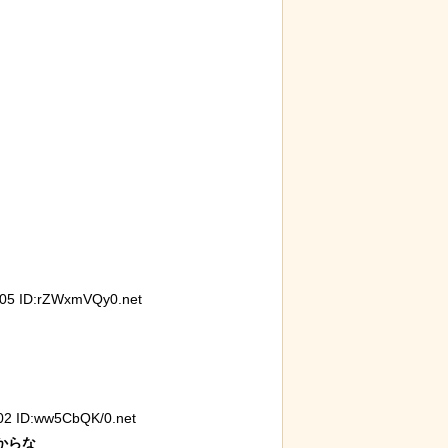
る青春18きっ
歴史的な木星系探査機打ち上げにナマ
石を卵
ケモノが立ち会っていた件
トウワ
れ、お
5 ID:rZWxmVQy0.net
2 ID:ww5CbQK/0.net
らな
