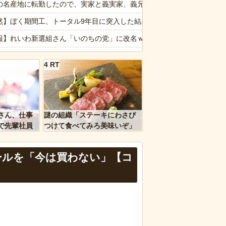
ャットの赤ちゃん！
の名産地に転勤したので、実家と義実家、義兄宅に直売所から果物を送
然】ぼく期間工、トータル9年目に突入した結果ｗｗｗｗｗｗｗｗｗｗ
信じられない所作…両手で1本ずつ箸を持ち、骨や手をしゃぶり、口か
報】れいわ新選組さん「いのちの党」に改名ｗｗｗｗｗｗｗｗ
ゃ払わなくてすむので入り損」
報】ブルボンの新作、露骨にワイをガッカリさせてくる🥺🌰
4 RT
敗って何？
ク乗りワイ、バイク降りる事を決意する
理を頼んだら…とんでもない事になった😱
報】月曜から東日本をガツンと冷やしてくれる「オホーツク海高気圧」
ｗｗ」 ほか
報】味噌ラーメンで行列、出来ない
さん、仕事
謎の組織「ステーキにわさび
、国防総省職員数千人をウソ発見器にかける方針
で先輩社員
つけて食べてみろ美味いぞ」
ｗｗｗｗ
ワイ「んなわけないだろｗ」
ールを「今は買わない」【コ
など盛りだくさん
d by livedoor 相互RSS