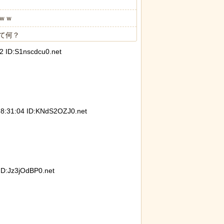
ｗｗ
て何？
ID:S1nscdcu0.net
ったディズニー信者、帰国後『本家』に失望する事態に
31:04 ID:KNdS2OZJ0.net
D:Jz3jOdBP0.net