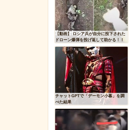
った象、保護区で義足を
【動画】 ロシア兵が自分に投下された
歩けるように！
ドローン爆弾を投げ返して助かる！！
ドアに貼るとセールスを
チャットGPTで「デーモン小暮」を調
 あまりに“諸刃の剣”なラ
べた結果
話題にｗ