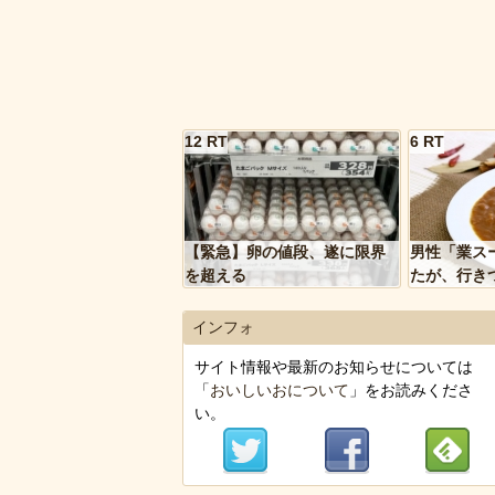
12 RT
6 RT
【緊急】卵の値段、遂に限界
男性「業ス
を超える
たが、行き
トルトカレ
いく…」
インフォ
サイト情報や最新のお知らせについては
「
おいしいおについて
」をお読みくださ
い。