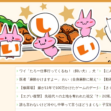
ワイ「たろー仕事行ってくるね！（飼い犬）」犬「…？（
【に
医者「麻酔かけますよー」 わい（全身麻酔に耐えて見せ
【動
【修羅場】 嫁が11年で100万かけたゲームのデータを
【さ
【エグい復讐】 先祖代々の土地を奪われた祖父「憎い！
2/
誰も言わないけど冷やし中華って言うほどうまくないよね
子宝