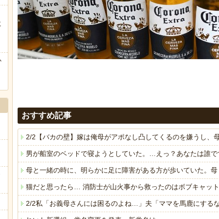
に
ぅ
か
おすすめ記事
2/2【バカの壁】嫁は俺母がアポなし凸してくるのを嫌うし
男が船室のベッドで寝ようとしていた。…えっ？あなたは誰で
母と一緒の時に、明らかに足に障害がある方が歩いていた。母
猫だと思ったら… 消防士が山火事から救ったのはボブキャッ
2/2私「お義母さんには困るのよね…」夫「ママを馬鹿にす