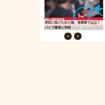
込み温め続けていたハク
岸田に投げられた物、発煙筒ではなく
スに孤児のヒナが託さ
パイプ爆弾と判明
するように【続編】
<
>