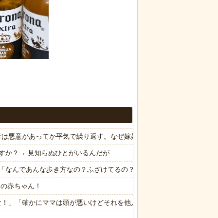
、母は悪意があってか平気で繰り返す。なぜ嫁姑は仲良くできないんだ？
すか？→ 見知らぬひとがいるんだが…
「なんであんな歩き方なの？ふざけてるの？」
トの赤ちゃん！
るな！」「確かにママは頭が悪いけどそれを他人に指摘されるのはムカつ