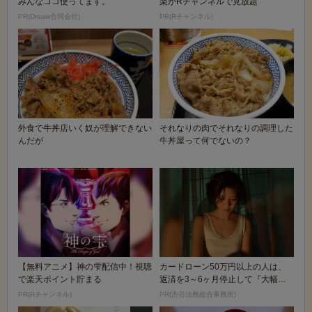
みんなココ使ってます。
楽がRチャンネルで見放題
PR(Dreaw合同会社)
PR(Rチャンネル)
外食で牛丼店いく奴が理解できない
それなりの肉でそれなりの調理した
んだが
牛丼屋って何でないの？
【無料アニメ】神の雫配信中！視聴
カードローン50万円以上の人は、
で楽天ポイント貯まる
返済を3～6ヶ月停止して『大幅に
減額してから返済...
PR(Rチャンネル)
PR(渋谷法務総合事務所)