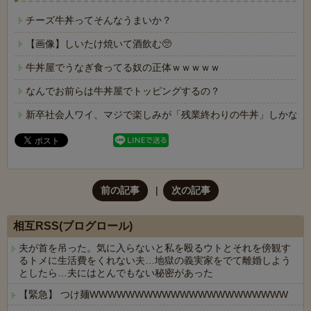
チーズ牛丼ってそんなうまいか？
【画像】しいたけ焼いて酒飲む🥺
牛丼屋でうなぎ食ってる奴の正体ｗｗｗｗｗ
なんでお前らは牛丼屋でトッピングするの？
新卒社会人ワイ、マジで楽しみが「残業終わりの牛丼」しかない
前の記事
次の記事
相互RSS(ブログロール)
夫が首を吊った。気に入らないと私を殴るウトとそれを傍観す
るトメに生活費をくれない夫…地獄の義実家をでて離婚しよう
としたら…夫にはとんでもない秘密があった
【緊急】 つけ麺WWWWWWWWWWWWWWWWWWWWWW