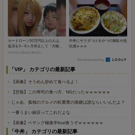
カードローン50万円以上の人は、
牛丼にサラダつけるやつの無駄や抵
返済を3～6ヶ月停止して『大幅に
抗感ｗｗｗ
減額してから返済...
PR(渋谷法務総合事務所)
Recommended by
「VIP」 カテゴリの最新記事
【画像】そうめん炒めて食べるよ！
【悲報】この寿司の食べ方、NGだったｗｗｗｗｗｗ
じゃあ、孤独のグルメの松重豊の後継は誰ならいいんだよ？
一番うまい納豆ってこれだよな
【画像】ペヤング極激辛final食うぞｗｗｗｗｗｗ
「牛丼」 カテゴリの最新記事