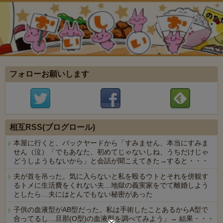
フォローお願いします
相互RSS(ブログロール)
本屋に行くと、バックヤードから「すみません、本当にすみま
せん（泣）「でもあなた、初めてじゃないしね、うちだけじゃ
どうしようもないから」と会話が聞こえてきた→すると・・・
夫が首を吊った。気に入らないと私を殴るウトとそれを傍観す
るトメに生活費をくれない夫…地獄の義実家をでて離婚しよう
としたら…夫にはとんでもない秘密があった
子供の血液型がAB型だった。私は手術したことあるからA型で
合ってるし…旦那(O型)の血液型を調べてみよう」→ 結果・・・