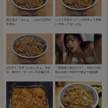
堀江貴文「ほらよ、これが1万円の
いうて牛丼チェーンの牛丼より美味
牛丼ね」
い牛丼ってないよな
彡(^)(^)「牛丼うんめぇなぁ。幸せ
「風俗前に飲むだけ！」45分で3回
や」格付け「やっすい不正解の牛肉
戦も余裕！980円で朝まで絶好調
はこちら(...
PR(健商株式会社)