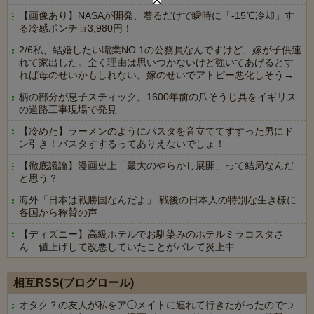
【画像あり】NASAが開発、着るだけで瞬時に「-15℃冷却」す
る冷感ポンチョ3,980円！
2/6私、結婚したい職業NO.1の公務員なんですけど、嫁が子供連
れて家出した。全く理由は思いつかないけど強いてあげるとす
れば母のせいかもしれない。嫁のせいでアトピー悪化しそう→
柄の部分が息子スティック。1600年前の爪そうじ具をイギリス
の道路工事現場で発見
【冷めた】ラーメンのようにパスタを音立ててすすった男にド
ン引き！パスタすするってありえないでしょ！
【徹底議論】漫画史上「最大のやらかし展開」って結局なんだ
と思う？
海外「日本は戦勝国なんだよ」 戦後の日本人の特別な生き様に
各国から称賛の声
【ディズニー】高級ホテルでお馴染みのホテルミラコスタさ
ん 値上げして改悪していたことがバレて炎上中
Powered by livedoor 相互RSS
相互RSS(ブログロール)
オタク？の友人が私をア◯メイトに連れて行きたがったのでつ