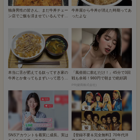
独身男性の皆さん、まだ牛丼チェー
牛丼屋から牛丼が消えた時期ってあ
ン店でご飯を済ませているんです
ったよな
か？
本当に舌が肥えてる奴ってすき家の
「風俗前に飲むだけ！」45分で3回
牛丼とか食ってもまずいって思うん
戦も余裕！980円で朝まで絶好調
か？
PR(健商株式会社)
SNSアカウントを着実に成長。実は
【登録不要＆完全無料】70年代洋