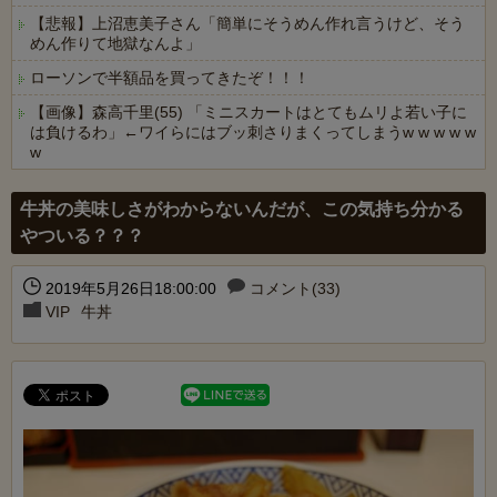
【悲報】上沼恵美子さん「簡単にそうめん作れ言うけど、そう
めん作りて地獄なんよ」
ローソンで半額品を買ってきたぞ！！！
【画像】森高千里(55) 「ミニスカートはとてもムリよ若い子に
は負けるわ」←ワイらにはブッ刺さりまくってしまうw w w w w
w
Powered by livedoor 相互RSS
牛丼の美味しさがわからないんだが、この気持ち分かる
やついる？？？
2019年5月26日18:00:00
コメント(33)
VIP
牛丼