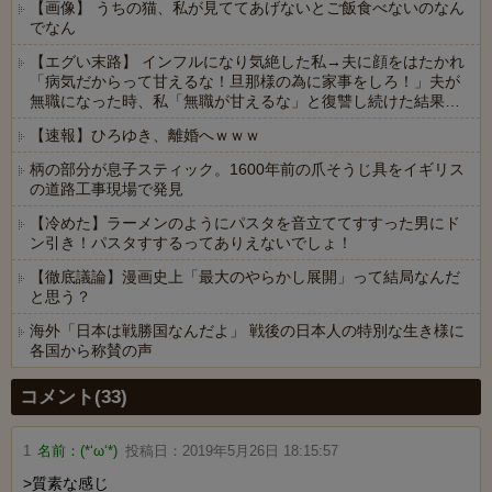
【画像】 うちの猫、私が見ててあげないとご飯食べないのなん
でなん
【エグい末路】 インフルになり気絶した私→夫に顔をはたかれ
「病気だからって甘えるな！旦那様の為に家事をしろ！」夫が
無職になった時、私「無職が甘えるな」と復讐し続けた結果…
【速報】ひろゆき、離婚へｗｗｗ
柄の部分が息子スティック。1600年前の爪そうじ具をイギリス
の道路工事現場で発見
【冷めた】ラーメンのようにパスタを音立ててすすった男にド
ン引き！パスタすするってありえないでしょ！
【徹底議論】漫画史上「最大のやらかし展開」って結局なんだ
と思う？
海外「日本は戦勝国なんだよ」 戦後の日本人の特別な生き様に
各国から称賛の声
Powered by livedoor 相互RSS
コメント(33)
1
名前：
(*‘ω‘*)
投稿日：
2019年5月26日 18:15:57
>質素な感じ