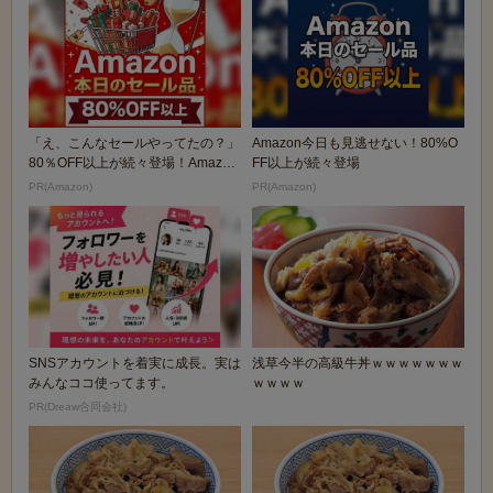
「え、こんなセールやってたの？」
Amazon今日も見逃せない！80%O
80％OFF以上が続々登場！Amazon
FF以上が続々登場
の本気が...
PR(Amazon)
PR(Amazon)
SNSアカウントを着実に成長。実は
浅草今半の高級牛丼ｗｗｗｗｗｗｗ
みんなココ使ってます。
ｗｗｗｗ
PR(Dreaw合同会社)