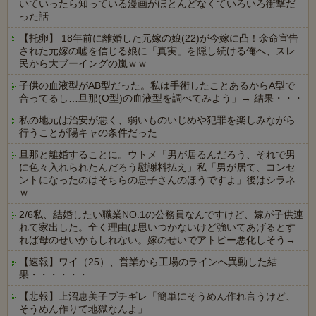
いていったら知っている漫画がほとんどなくていろいろ衝撃だ
った話
【托卵】 18年前に離婚した元嫁の娘(22)が今嫁に凸！余命宣告
された元嫁の嘘を信じる娘に「真実」を隠し続ける俺へ、スレ
民から大ブーイングの嵐ｗｗ
子供の血液型がAB型だった。私は手術したことあるからA型で
合ってるし…旦那(O型)の血液型を調べてみよう」→ 結果・・・
私の地元は治安が悪く、弱いものいじめや犯罪を楽しみながら
行うことが陽キャの条件だった
旦那と離婚することに。ウトメ「男が居るんだろう、それで男
に色々入れられたんだろう慰謝料払え」私「男が居て、コンセ
ントになったのはそちらの息子さんのほうですよ」後はシラネ
ｗ
2/6私、結婚したい職業NO.1の公務員なんですけど、嫁が子供連
れて家出した。全く理由は思いつかないけど強いてあげるとす
れば母のせいかもしれない。嫁のせいでアトピー悪化しそう→
【速報】ワイ（25）、営業から工場のラインへ異動した結
果・・・・・・
【悲報】上沼恵美子ブチギレ「簡単にそうめん作れ言うけど、
そうめん作りて地獄なんよ」