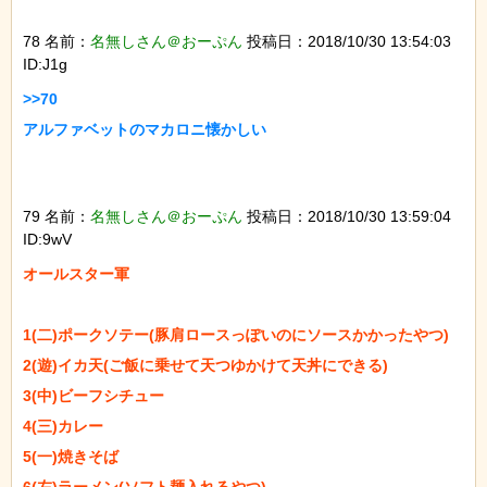
78 名前：
名無しさん＠おーぷん
投稿日：2018/10/30 13:54:03
ID:J1g
>>70

アルファベットのマカロニ懐かしい

79 名前：
名無しさん＠おーぷん
投稿日：2018/10/30 13:59:04
ID:9wV
オールスター軍

1(二)ポークソテー(豚肩ロースっぽいのにソースかかったやつ)

2(遊)イカ天(ご飯に乗せて天つゆかけて天丼にできる)

3(中)ビーフシチュー

4(三)カレー

5(一)焼きそば

6(左)ラーメン(ソフト麺入れるやつ)
