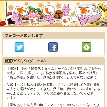
フォローお願いします
相互RSS(ブログロール)
【勝利】 上司「残業代？タイムカードないけど時計みてるから
大丈夫」私「(怪しい…)」私は残業証拠を集め、匿名で社長に
『ある手紙』を書いた→効果は劇的で…とんでもない結果に…
4/10【クズ】私の妊娠と同時期にプリンも妊娠してた事が発覚
→夫から電話がかかってきた。父「娘に代われ？その前にする
事があるだろう？」夫「僕らの恋路を邪魔しないでくださ
い！」
【画像あり】転売屋の娘「ママー！ちいかわのシール貼ったよ