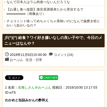
なんで日本人はラム肉食べないんだろうな
【お通し食べ放題】激安居酒屋来たから実況するで
wwwwwwww（画像あり）
チョコミント味ってめちゃくちゃ美味いのになんで歯磨き粉と
かいう奴がいるの？
Powered by livedoor 相互RSS
彡(^)(^) 給食？ワイ好き嫌いなしの良い子やで、今日のメ
ニューはなんや？
2018年11月6日15:00:00
コメント(24)
おーぷん
生活・日常
1 名前：
名無しさん＠おーぷん
投稿日：2018/10/30 13:17:03
ID:wT6