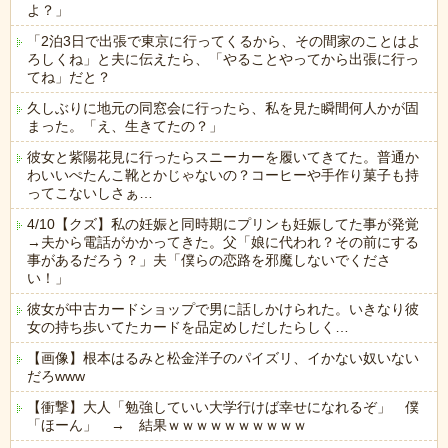
よ？」
「2泊3日で出張で東京に行ってくるから、その間家のことはよ
ろしくね」と夫に伝えたら、「やることやってから出張に行っ
てね」だと？
久しぶりに地元の同窓会に行ったら、私を見た瞬間何人かが固
まった。「え、生きてたの？」
彼女と紫陽花見に行ったらスニーカーを履いてきてた。普通か
わいいぺたんこ靴とかじゃないの？コーヒーや手作り菓子も持
ってこないしさぁ…
4/10【クズ】私の妊娠と同時期にプリンも妊娠してた事が発覚
→夫から電話がかかってきた。父「娘に代われ？その前にする
事があるだろう？」夫「僕らの恋路を邪魔しないでくださ
い！」
彼女が中古カードショップで男に話しかけられた。いきなり彼
女の持ち歩いてたカードを品定めしだしたらしく…
【画像】根本はるみと松金洋子のパイズリ、イかない奴いない
だろwww
【衝撃】大人「勉強していい大学行けば幸せになれるぞ」 僕
「ほーん」 → 結果ｗｗｗｗｗｗｗｗｗｗ