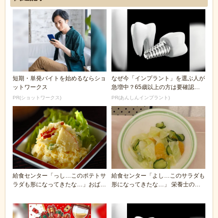
短期・単発バイトを始めるならショ
なぜ今「インプラント」を選ぶ人が
ットワークス
急増中？65歳以上の方は要確認。
抜けた歯の放置は...
PR(ショットワークス)
PR(あんしんインプラント)
給食センター「っし…このポテトサ
給食センター「よし…このサラダも
ラダも形になってきたな…」おばち
形になってきたな…」 栄養士のお
ゃん「んほぉ～w...
ばちゃん「んほぉ...