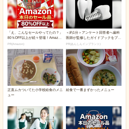
「え、こんなセールやってたの？」
＜約1分＞アンケート回答者へ歯科
80％OFF以上が続々登場！Amazon
医師が監修したガイドブックをプレ
の本気が...
ゼント。65歳以...
PR(Amazon)
PR(あんしんインプラント)
正直ムカついてた小学校給食のメニ
給食で一番まずかったメニュー
ュー