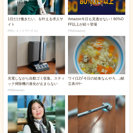
1日だけ働きたい、を叶える求人サ
Amazon今日も見逃せない！80%O
イト
FF以上が続々登場
PR(ショットワークス)
PR(Amazon)
充電しながら自動ゴミ収集。スティ
ワイ(12)｢今日の給食なんやろ…｣献
ック掃除機の進化が止まらない
立表ﾒｸﾘｰ
PR(Dreame)