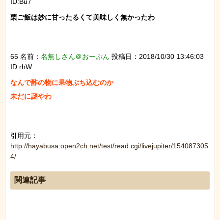
ID:Bu7
栗ご飯は妙に甘ったるくて美味しく無かったわ

65 名前：
名無しさん＠おーぷん
投稿日：2018/10/30 13:46:03
ID:rhW
なんで酢の物に果物ぶち込むのか

未だに謎やわ

引用元：
http://hayabusa.open2ch.net/test/read.cgi/livejupiter/154087305
4/
関連記事