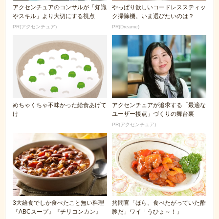
アクセンチュアのコンサルが「知識
やっぱり欲しいコードレススティッ
やスキル」より大切にする視点
ク掃除機。いま選びたいのは？
PR(アクセンチュア)
PR(Dreame)
めちゃくちゃ不味かった給食あげて
アクセンチュアが追求する「最適な
け
ユーザー接点」づくりの舞台裏
PR(アクセンチュア)
3大給食でしか食べたこと無い料理
拷問官「ほら、食べたがっていた酢
『ABCスープ』『チリコンカン』
豚だ」ワイ「うひょ～！」