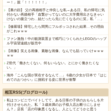
ー！」親「！！！！！！」
【裏の顔】 父の再婚相手と仲良しな私→ある日、私の帰宅に気
付かない再婚相手「血繋がってないのに大学費用出さなきゃい
けないの腹立つわ…姑だったら先に亡くなるのに笑」私「…」
【修羅場】帰宅したら間男にフルボッコされた結果…その理由
がこれｗｗｗ
ファン激熱！中の観測装置まで精巧につくられたLEGOのハッブ
ル宇宙望遠鏡が販売中
【画像】笑える画像、素敵な画像、なんでも貼っていけｗｗｗ
ｗｗ
Z世代「働きたくない。何もいらない。とにかく働きたくな
い。」
海外「こんな国が実在するなんて…」 6歳の少女が日本で『はじ
めてのおつかい』に挑戦する姿に世界が衝撃
Powered by livedoor 相互RSS
相互RSS(ブログロール)
私はコンビニでバイトしてて、ある日客の子供のおもらしを片
付けさせられた。私「３歳未満のお子様入店お断りにしませ
ん？」店長「店の印象悪くなるし、人としてどうかと思う