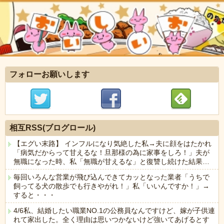
フォローお願いします
相互RSS(ブログロール)
【エグい末路】 インフルになり気絶した私→夫に顔をはたかれ
「病気だからって甘えるな！旦那様の為に家事をしろ！」夫が
無職になった時、私「無職が甘えるな」と復讐し続けた結果…
毎回いろんな営業が飛び込んできてカッとなった業者「うちで
飼ってる犬の散歩でも行きやがれ！」私「いいんですか！」→
すると・・・
4/6私、結婚したい職業NO.1の公務員なんですけど、嫁が子供連
れて家出した。全く理由は思いつかないけど強いてあげるとす