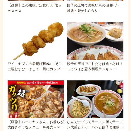
【画像】この唐揚げ定食(550円)ｗ
餃子の王将で美味いもの 唐揚げ・
ｗｗｗｗ
炒飯・餃子しかない
ワイ「セブンの唐揚げ棒ﾊﾑｯ…そこ
餃子の王将でこれだけは食べとけ！
に塩むすび…そして一気にカップラ
ってワイが思う料理ランキン
ーメンの汁で流...
グ！！！
【画像】バーミヤンさん、お前らが
なんでデブってラーメン屋でラーメ
大好きそうなメニューを発売ｗｗｗ
ン大盛とチャーハンと餃子と唐揚げ