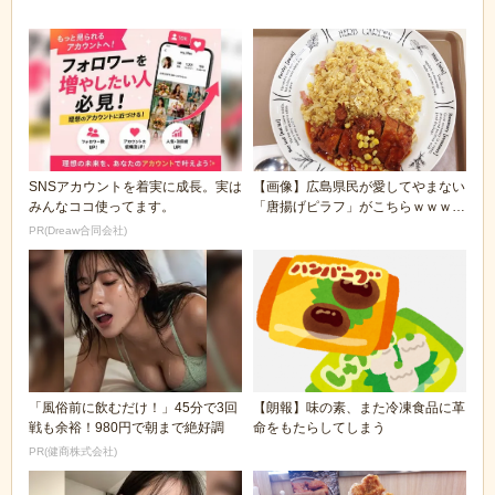
ｗ
食うの？
SNSアカウントを着実に成長。実は
【画像】広島県民が愛してやまない
みんなココ使ってます。
「唐揚げピラフ」がこちらｗｗｗｗ
ｗ
PR(Dreaw合同会社)
「風俗前に飲むだけ！」45分で3回
【朗報】味の素、また冷凍食品に革
戦も余裕！980円で朝まで絶好調
命をもたらしてしまう
PR(健商株式会社)