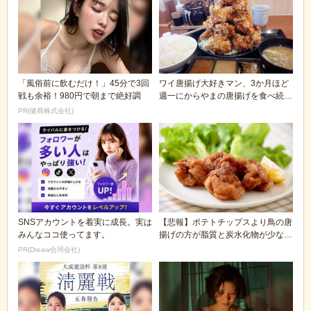
「風俗前に飲むだけ！」45分で3回
ワイ唐揚げ大好きマン、3か月ほど
戦も余裕！980円で朝まで絶好調
週一にからやまの唐揚げを食べ続け
た結果
PR(健商株式会社)
SNSアカウントを着実に成長。実は
【悲報】ポテトチップスより鳥の唐
みんなココ使ってます。
揚げの方が脂質と炭水化物が少ない
という事実ｗｗｗ...
PR(Dreaw合同会社)