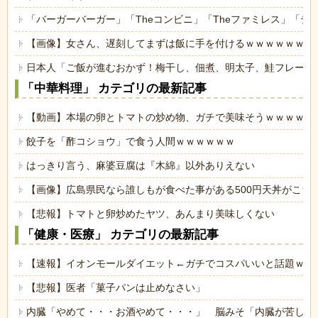
「バーガーバーガー」「Theコンビニ」「Theファミレス」「テ
【画像】女さん、遅刻してまずは飯に手を付けるｗｗｗｗｗｗ
日本人「ご飯が進むおかず！梅干し、佃煮、明太子、鮭フレーク
「中華料理」 カテゴリの最新記事
【動画】本場の卵とトマトの炒め物、ガチで美味そうｗｗｗｗｗ
餃子を「酢コショウ」で食う人間ｗｗｗｗｗｗ
はっきり言う、麻婆豆腐は『木綿』以外ありえない
【画像】広島県民なら誰しもが食べた事がある500円天丼がこち
【悲報】トマトと卵炒めたヤツ、あんまり美味しくない
「健康・医療」 カテゴリの最新記事
【速報】イオンモールダイエット←ガチでコスパいいと話題ｗｗ
【悲報】医者「菓子パンは止めなさい」
内臓「やめて・・・お酒やめて・・・」 脳みそ「内臓が苦しが