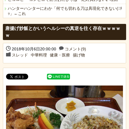
ハンターハンターにわか「何でも切れる刀は具現化できない(ﾆﾁ
ｯ」←これ
Powered by livedoor 相互RSS
唐揚げ炒飯とかいうヘルシーの真逆を往く存在ｗｗｗｗ
ｗ
2018年10月6日20:00:00
コメント(9)
スレッド
中華料理
健康・医療
揚げ物