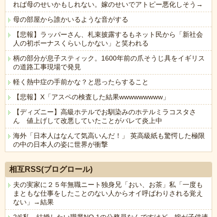
れば母のせいかもしれない。嫁のせいでアトピー悪化しそう→
母の部屋から誰かいるような音がする
【悲報】ラッパーさん、札束披露するもネット民から「新社会
人の初ボーナスくらいしかない」と笑われる
柄の部分が息子スティック。1600年前の爪そうじ具をイギリス
の道路工事現場で発見
軽く熱中症の手前かな？と思ったらすること
【悲報】X「アスペの検査した結果wwwwwwwww」
【ディズニー】高級ホテルでお馴染みのホテルミラコスタさ
ん 値上げして改悪していたことがバレて炎上中
海外「日本人はなんて気高いんだ！」 英高級紙も驚愕した極限
の中の日本人の姿に世界が衝撃
Powered by livedoor 相互RSS
相互RSS(ブログロール)
夫の実家に２５年無職ニート独身兄「おい、お茶」私「一度も
まともな仕事をしたことのない人からオイ呼ばわりされる覚え
ない」→結果