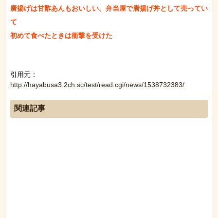
唐揚げは甘酢あんもおいしい。弁当屋で唐揚げ丼として売ってい
て

初めて食べたときは衝撃を受けた

引用元：
http://hayabusa3.2ch.sc/test/read.cgi/news/1538732383/
関連記事