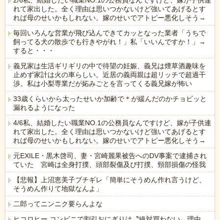
2/6私、結婚したい職業NO.1の公務員なんですけど、嫁が子供連
れて家出した。全く理由は思いつかないけど強いてあげるとす
れば母のせいかもしれない。嫁のせいでアトピー悪化しそう→
毎回いろんな営業が飛び込んできてカッとなった業者「うちで
飼ってる犬の散歩でも行きやがれ！」私「いいんですか！」→
すると・・・
義兄家は生活ギリギリの中で待望の妊娠、義兄は煙草酒趣味を
止めず家計は火の車らしい。近居の義両親は超リッチで超過干
渉。私は小梨専業だが妬みごとを言ってくる義兄嫁が怖い
33歳くらいから太ったせいか加齢で＊が緩んだのかチョビッと
漏れるようになった
4/6私、結婚したい職業NO.1の公務員なんですけど、嫁が子供連
れて家出した。全く理由は思いつかないけど強いてあげるとす
れば母のせいかもしれない。嫁のせいでアトピー悪化しそう→
元EXILE・黒木啓司、妻・宮崎麗果被告へのDV事案で逮捕され
ていた 宮崎は全身打撲、頭部裂傷及び打撲、頸部損傷の怪我
【悲報】上沼恵美子ブチギレ「簡単にそうめん作れ言うけど、
そうめん作りて地獄なんよ」
二郎ってニンニク要らんよな
ヒコロヒー コンビニで割引おにぎりは〝絶対買わない〟理由