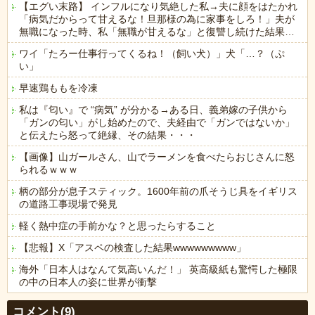
【エグい末路】 インフルになり気絶した私→夫に顔をはたかれ
「病気だからって甘えるな！旦那様の為に家事をしろ！」夫が
無職になった時、私「無職が甘えるな」と復讐し続けた結果…
ワイ「たろー仕事行ってくるね！（飼い犬）」犬「…？（ぷ
い」
早速鶏ももを冷凍
私は『匂い』で “病気” が分かる→ある日、義弟嫁の子供から
「ガンの匂い」がし始めたので、夫経由で「ガンではないか」
と伝えたら怒って絶縁、その結果・・・
【画像】山ガールさん、山でラーメンを食べたらおじさんに怒
られるｗｗｗ
柄の部分が息子スティック。1600年前の爪そうじ具をイギリス
の道路工事現場で発見
軽く熱中症の手前かな？と思ったらすること
【悲報】X「アスペの検査した結果wwwwwwwww」
海外「日本人はなんて気高いんだ！」 英高級紙も驚愕した極限
の中の日本人の姿に世界が衝撃
Powered by livedoor 相互RSS
コメント(9)