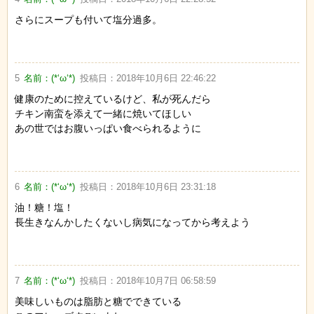
さらにスープも付いて塩分過多。
5
名前：
(*‘ω‘*)
投稿日：
2018年10月6日 22:46:22
健康のために控えているけど、私が死んだら
チキン南蛮を添えて一緒に焼いてほしい
あの世ではお腹いっぱい食べられるように
6
名前：
(*‘ω‘*)
投稿日：
2018年10月6日 23:31:18
油！糖！塩！
長生きなんかしたくないし病気になってから考えよう
7
名前：
(*‘ω‘*)
投稿日：
2018年10月7日 06:58:59
美味しいものは脂肪と糖でできている