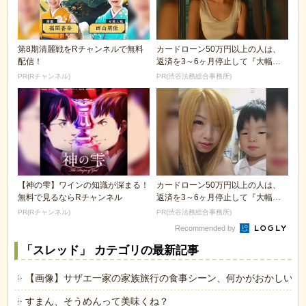
第8期清麗戦をRチャンネルで無料
カードローン50万円以上の人は、
配信！
返済を3～6ヶ月停止して『大幅に
減額してから返済...
PR(Rチャンネル)
PR(渋谷法務総合事務所)
【神の雫】ワインの知識が深まる！
カードローン50万円以上の人は、
無料で見るならRチャンネル
返済を3～6ヶ月停止して『大幅に
減額してから返済...
PR(Rチャンネル)
PR(渋谷法務総合事務所)
Recommended by
「スレッド」 カテゴリの最新記事
【画像】サザエ一家の家族旅行の食事シーン、何かがおかしいｗ
すまん、そうめんって美味くね？